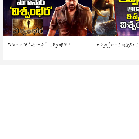
దసరా బరిలో మెగాస్టార్ ‘విశ్వంభర’.!
అప్పట్లో అంజి ఇప్పుడు 