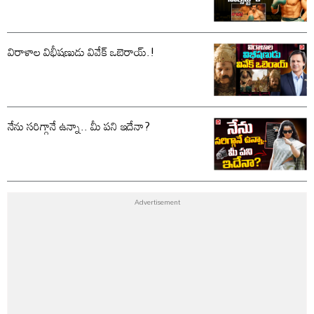
విరాళాల విభీషణుడు వివేక్ ఒబెరాయ్.!
నేను సరిగ్గానే ఉన్నా.. మీ పని ఇదేనా?