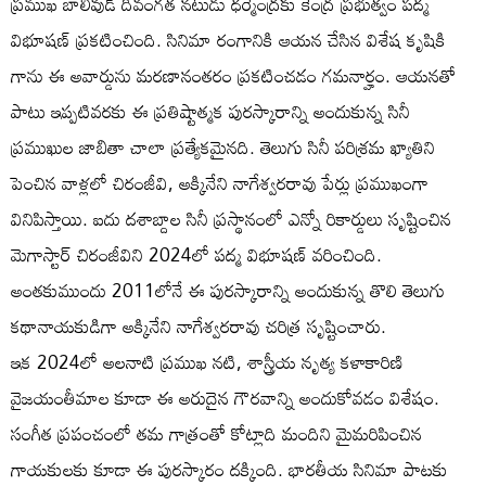
ప్రముఖ బాలీవుడ్ దివంగత నటుడు ధర్మేంద్రకు కేంద్ర ప్రభుత్వం పద్మ
విభూషణ్ ప్రకటించింది. సినిమా రంగానికి ఆయన చేసిన విశేష కృషికి
గాను ఈ అవార్డును మరణానంతరం ప్రకటించడం గమనార్హం. ఆయనతో
పాటు ఇప్పటివరకు ఈ ప్రతిష్టాత్మక పురస్కారాన్ని అందుకున్న సినీ
ప్రముఖుల జాబితా చాలా ప్రత్యేకమైనది. తెలుగు సినీ పరిశ్రమ ఖ్యాతిని
పెంచిన వాళ్లలో చిరంజీవి, అక్కినేని నాగేశ్వరరావు పేర్లు ప్రముఖంగా
వినిపిస్తాయి. ఐదు దశాబ్దాల సినీ ప్రస్థానంలో ఎన్నో రికార్డులు సృష్టించిన
మెగాస్టార్ చిరంజీవిని 2024లో పద్మ విభూషణ్ వరించింది.
అంతకుముందు 2011లోనే ఈ పురస్కారాన్ని అందుకున్న తొలి తెలుగు
కథానాయకుడిగా అక్కినేని నాగేశ్వరరావు చరిత్ర సృష్టించారు.
ఇక 2024లో అలనాటి ప్రముఖ నటి, శాస్త్రీయ నృత్య కళాకారిణి
వైజయంతీమాల కూడా ఈ అరుదైన గౌరవాన్ని అందుకోవడం విశేషం.
సంగీత ప్రపంచంలో తమ గాత్రంతో కోట్లాది మందిని మైమరిపించిన
గాయకులకు కూడా ఈ పురస్కారం దక్కింది. భారతీయ సినిమా పాటకు