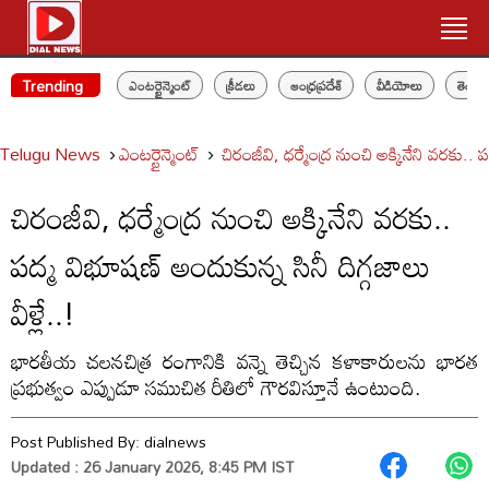
Trending
ఎంటర్టైన్మెంట్
క్రీడలు
ఆంధ్రప్రదేశ్
వీడియోలు
తెలం
Telugu News
ఎంటర్టైన్మెంట్
చిరంజీవి, ధర్మేంద్ర నుంచి అక్కినేని వరకు.. ప
చిరంజీవి, ధర్మేంద్ర నుంచి అక్కినేని వరకు..
పద్మ విభూషణ్ అందుకున్న సినీ దిగ్గజాలు
వీళ్లే..!
భారతీయ చలనచిత్ర రంగానికి వన్నె తెచ్చిన కళాకారులను భారత
ప్రభుత్వం ఎప్పుడూ సముచిత రీతిలో గౌరవిస్తూనే ఉంటుంది.
Post Published By:
dialnews
Updated : 26 January 2026, 8:45 PM IST