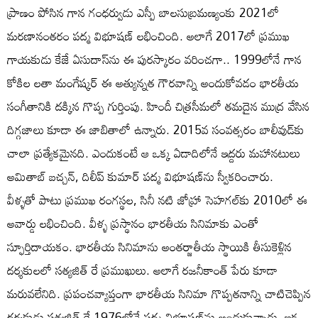
ప్రాణం పోసిన గాన గంధర్వుడు ఎస్పీ బాలసుబ్రమణ్యంకు 2021లో
మరణానంతరం పద్మ విభూషణ్ లభించింది. అలాగే 2017లో ప్రముఖ
గాయకుడు కేజే ఏసుదాస్‌ను ఈ పురస్కారం వరించగా.. 1999లోనే గాన
కోకిల లతా మంగేష్కర్ ఈ అత్యున్నత గౌరవాన్ని అందుకోవడం భారతీయ
సంగీతానికి దక్కిన గొప్ప గుర్తింపు. హిందీ చిత్రసీమలో తమదైన ముద్ర వేసిన
దిగ్గజాలు కూడా ఈ జాబితాలో ఉన్నారు. 2015వ సంవత్సరం బాలీవుడ్‌కు
చాలా ప్రత్యేకమైనది. ఎందుకంటే ఆ ఒక్క ఏడాదిలోనే ఇద్దరు మహానటులు
అమితాబ్ బచ్చన్, దిలీప్ కుమార్ పద్మ విభూషణ్‌ను స్వీకరించారు.
వీళ్ళతో పాటు ప్రముఖ రంగస్థల, సినీ నటి జోహ్రా సెహగల్‌కు 2010లో ఈ
అవార్డు లభించింది. వీళ్ళ ప్రస్థానం భారతీయ సినిమాకు ఎంతో
స్ఫూర్తిదాయకం. భారతీయ సినిమాను అంతర్జాతీయ స్థాయికి తీసుకెళ్లిన
దర్శకులలో సత్యజిత్ రే ప్రముఖులు. అలాగే రజనీకాంత్ పేరు కూడా
మరువలేనిది. ప్రపంచవ్యాప్తంగా భారతీయ సినిమా గొప్పతనాన్ని చాటిచెప్పిన
దర్శకుడు సత్యజిత్ రే 1976లోనే పద్మ విభూషణ్‌ను అందుకున్నారు. ఇక