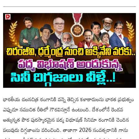
భారతీయ చలనచిత్ర రంగానికి వన్నె తెచ్చిన కళాకారులను భారత ప్రభుత్వం
ఎప్పుడూ సముచిత రీతిలో గౌరవిస్తూనే ఉంటుంది. దేశంలోనే రెండవ
అత్యున్నత పౌర పురస్కారమైన పద్మ విభూషణ్ సినిమా రంగానికి చెందిన
పలువురు దిగ్గజాలను వరించింది. తాజాగా 2026 సంవత్సరానికి గాను