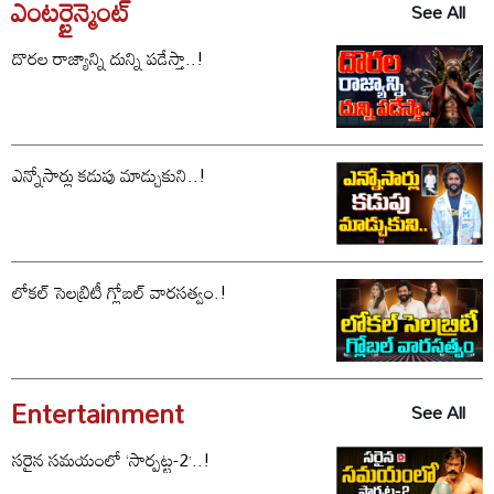
ఎంటర్టైన్మెంట్
See All
దొరల రాజ్యాన్ని దున్ని పడేస్తా..!
ఎన్నోసార్లు కడుపు మాడ్చుకుని..!
లోకల్ సెలబ్రిటీ గ్లోబల్ వారసత్వం.!
Entertainment
See All
సరైన సమయంలో ‘సార్పట్ట-2’..!