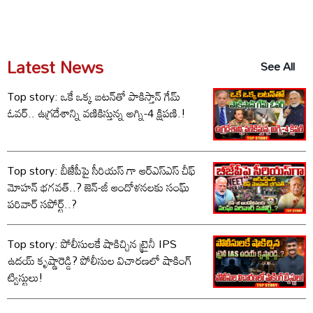
Latest News
See All
Top story: ఒకే ఒక్క బటన్‌తో పాకిస్తాన్ గేమ్
ఓవర్.. ఉగ్రదేశాన్ని వణికిస్తున్న అగ్ని-4 క్షిపణి.!
Top story: బీజేపీపై సీరియస్ గా ఆర్‌ఎస్‌ఎస్ చీఫ్
మోహన్ భగవత్..? జెన్-జీ ఆందోళనలకు సంఘ్
పరివార్ సపోర్ట్..?
Top story: పోలీసులకే షాకిచ్చిన ట్రైనీ IPS
ఉదయ్ కృష్ణారెడ్డి? పోలీసుల విచారణలో షాకింగ్
ట్విస్టులు!