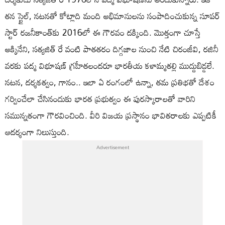
తన స్టైల్, నటనతో కోట్లాది మంది అభిమానులను సంపాదించుకున్న సూపర్
స్టార్ రజనీకాంత్‌కు 2016లో ఈ గౌరవం దక్కింది. మొత్తంగా చూస్తే
అక్కినేని, సత్యజిత్ రే వంటి పాతతరం దిగ్గజాల నుంచి నేటి చిరంజీవి, రజినీ
వరకు పద్మ విభూషణ్ గ్రహీతలందరూ భారతీయ కళామ్మతల్లి ముద్దుబిడ్డలే.
నటన, దర్శకత్వం, గానం.. ఇలా ఏ రంగంలో ఉన్నా, తమ ప్రతిభతో దేశం
గర్వించేలా చేసినందుకు భారత ప్రభుత్వం ఈ పురస్కారాలతో వారిని
సమున్నతంగా గౌరవించింది. వీరి విజయ ప్రస్థానం భావితరాలకు ఎప్పటికీ
ఆదర్శంగా నిలుస్తుంది.