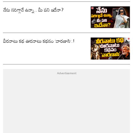
నేను సరిగ్గానే ఉన్నా.. మీ పని ఇదేనా?
వీరనాటు కథ ఊరనాటు కథనం ‘వారణాసి’.!