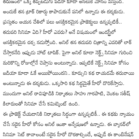
తరుణంలో ఒక్క తప్పటడుగు పడినా కూడా అసలుకే మోసం వస్తుంది.
అందుకే తన ట్రాక్ రికార్డు కాపాడుకునే పనిలో ఉన్నాడు ఈ దర్శకుడు.
ప్రస్తుతం ఆయన చేతిలో పలు ఆసక్తికరమైన ప్రాజెక్టులు ఉన్నప్పటికీ..
తదుపరి సినిమా ఏది? హీరో ఎవరు? అనే విషయంలో ఇండస్ట్రీలో
ఆసక్తికరమైన చర్చ నడుస్తోంది. అనిల్ తన తదుపరి చిత్రాన్ని ఎవరితో లాక్
చేస్తారనేది ఇప్పుడు హాట్ టాపిక్. పైగా అనిల్ కూడా నెక్ట్స్ సినిమా గురించి
మరికొన్ని రోజుల్లోనే చెప్తాను అంటున్నాడు. ఇప్పటికే నెక్ట్స్ సినిమా కోసం
ఐడియా కూడా ఓకే అయిపోయిందని.. కూర్చుని కథ రాయడమే తరువాయి
అంటున్నాడు ఈ దర్శకుడు. ఒక్కసారి కథ సిద్ధమైతే హీరో దొరికేస్తాడు.
ముందుగా అనిల్ రావిపూడికి నిర్మాతలు సాహు గారపాటి, వెంకట సతీష్
కిలారులతో సినిమా చేసే కమిట్మెంట్ ఉంది.
ఈ ప్రాజెక్ట్ చేయడానికి నిర్మాతలు సిద్ధంగా ఉన్నప్పటికీ.. ఈ కథకు న్యాయం
చేసే సరైన హీరో కోసం అనిల్ ఇంకా అన్వేషణలో ఉన్నాడు. ఈ బ్యానర్‌లో
సినిమా సెట్ కావాలంటే సరైన హీరో దొరకాల్సిందే, అప్పుడే ఈ కాంబినేషన్