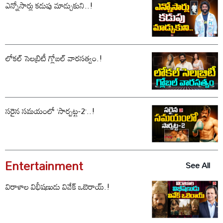
ఎన్నోసార్లు కడుపు మాడ్చుకుని..!
లోకల్ సెలబ్రిటీ గ్లోబల్ వారసత్వం.!
సరైన సమయంలో ‘సార్పట్ట-2’..!
Entertainment
See All
విరాళాల విభీషణుడు వివేక్ ఒబెరాయ్.!