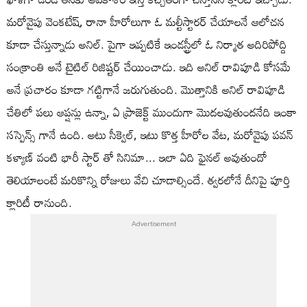
మరోవైపు వెంకటేష్, రానా హీరోలుగా ఓ మల్టీస్టారర్ చేయాలనే ఆలోచన
కూడా చేస్తున్నాడు అనిల్. పైగా ఇప్పటికే ఇండస్ట్రీలో ఓ నిర్మాత అదిరిపోద్ది
సంక్రాంతి అనే టైటిల్ రిజిష్టర్ చేయించాడు. ఇది అనిల్ రావిపూడి కోసమే
అనే ప్రచారం కూడా గట్టిగానే జరుగుతుంది. మొత్తానికి అనిల్ రావిపూడి
చేతిలో పలు ఆప్షన్లు ఉన్నా, ఏ ప్రాజెక్ట్ ముందుగా మొదలవుతుందనేది ఇంకా
సస్పెన్స్ గానే ఉంది. అటు సీక్వెల్, ఇటు కొత్త హీరోల వేట, మరోవైపు పవన్
కళ్యాణ్ వంటి భారీ స్టార్ తో సినిమా... ఇలా ఏది ఫైనల్ అవుతుందో
తెలియాలంటే మరికొన్ని రోజులు వేచి చూడాల్సిందే. త్వరలోనే దీనిపై పూర్తి
క్లారిటీ రానుంది.