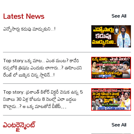
Latest News
See All
ఎన్నోసార్లు కడుపు మాడ్చుకుని..!
Top story:ఒక్క మాట.. ఎంత మంట? కావేరి
రచ్చలోకి త్రిషను ఎందుకు లాగారు..? ఊహించని
రేంజ్ లో బుక్కైన చిన్న స్టాలిన్..!
Top story: ప్రశాంత్ కిశోర్ విక్టరీ వెనుక ఉన్న 5
నిజాలు 30 ఏళ్ల కోటను 8 నెలల్లో ఎలా బద్దలు
కొట్టాడు..? ఆ ఒక్క మాటతోనే బీజేపీ
ఓడిపోయిందా..?
ఎంటర్టైన్మెంట్
See All