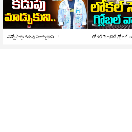
ఎన్నోసార్లు కడుపు మాడ్చుకుని..!
లోకల్ సెలబ్రిటీ గ్లోబల్