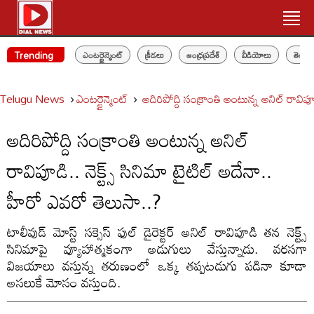
Trending
ఎంటర్టైన్మెంట్
క్రీడలు
ఆంధ్రప్రదేశ్
వీడియోలు
తెలం
Telugu News
ఎంటర్టైన్మెంట్
అదిరిపోద్ది సంక్రాంతి అంటున్న అనిల్ రావిపూ
అదిరిపోద్ది సంక్రాంతి అంటున్న అనిల్
రావిపూడి.. నెక్ట్స్ సినిమా టైటిల్ అదేనా..
హీరో ఎవరో తెలుసా..?
టాలీవుడ్ మోస్ట్ సక్సెస్ ఫుల్ డైరెక్టర్ అనిల్ రావిపూడి తన నెక్ట్స్
సినిమాపై వ్యూహాత్మకంగా అడుగులు వేస్తున్నాడు. వరసగా
విజయాలు వస్తున్న తరుణంలో ఒక్క తప్పటడుగు పడినా కూడా
అసలుకే మోసం వస్తుంది.