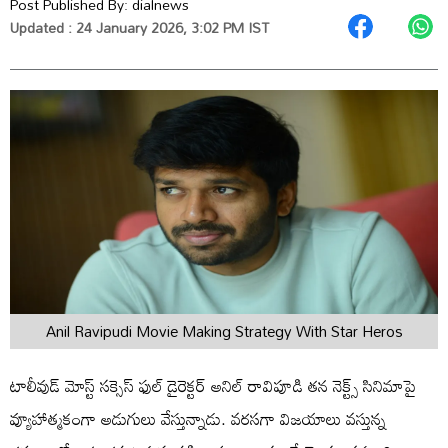
Post Published By:
dialnews
Updated : 24 January 2026, 3:02 PM IST
Anil Ravipudi Movie Making Strategy With Star Heros
టాలీవుడ్ మోస్ట్ సక్సెస్ ఫుల్ డైరెక్టర్ అనిల్ రావిపూడి తన నెక్ట్స్ సినిమాపై
వ్యూహాత్మకంగా అడుగులు వేస్తున్నాడు. వరసగా విజయాలు వస్తున్న