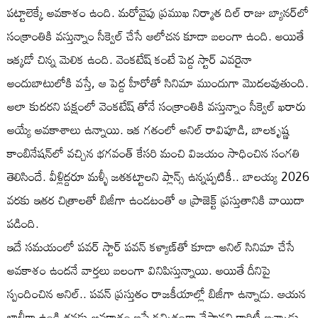
పట్టాలెక్కే అవకాశం ఉంది. మరోవైపు ప్రముఖ నిర్మాత దిల్ రాజు బ్యానర్‌లో
సంక్రాంతికి వస్తున్నాం సీక్వెల్ చేసే ఆలోచన కూడా బలంగా ఉంది. అయితే
ఇక్కడో చిన్న మెలిక ఉంది. వెంకటేష్ కంటే పెద్ద స్టార్ ఎవరైనా
అందుబాటులోకి వస్తే, ఆ పెద్ద హీరోతో సినిమా ముందుగా మొదలవుతుంది.
అలా కుదరని పక్షంలో వెంకటేష్ తోనే సంక్రాంతికి వస్తున్నాం సీక్వెల్ ఖరారు
అయ్యే అవకాశాలు ఉన్నాయి. ఇక గతంలో అనిల్ రావిపూడి, బాలకృష్ణ
కాంబినేషన్‌లో వచ్చిన భగవంత్ కేసరి మంచి విజయం సాధించిన సంగతి
తెలిసిందే. వీళ్లిద్దరూ మళ్ళీ జతకట్టాలని ప్లాన్స్ ఉన్నప్పటికీ.. బాలయ్య 2026
వరకు ఇతర చిత్రాలతో బిజీగా ఉండటంతో ఆ ప్రాజెక్ట్ ప్రస్తుతానికి వాయిదా
పడింది.
ఇదే సమయంలో పవర్ స్టార్ పవన్ కళ్యాణ్‌తో కూడా అనిల్ సినిమా చేసే
అవకాశం ఉందనే వార్తలు బలంగా వినిపిస్తున్నాయి. అయితే దీనిపై
స్పందించిన అనిల్.. పవన్ ప్రస్తుతం రాజకీయాల్లో బిజీగా ఉన్నాడు. ఆయన
ఖాళీగా ఉండి తనకు అవకాశం ఇస్తే కచ్చితంగా చేస్తానని క్లారిటీ ఇచ్చాడు.