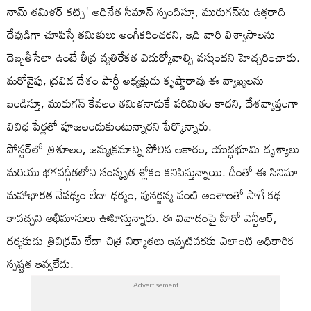
నామ్ తమిళర్ కట్చి' అధినేత సీమాన్ స్పందిస్తూ, మురుగన్‌ను ఉత్తరాది
దేవుడిగా చూపిస్తే తమిళులు అంగీకరించరని, ఇది వారి విశ్వాసాలను
దెబ్బతీసేలా ఉంటే తీవ్ర వ్యతిరేకత ఎదుర్కోవాల్సి వస్తుందని హెచ్చరించారు.
మరోవైపు, ద్రవిడ దేశం పార్టీ అధ్యక్షుడు కృష్ణారావు ఈ వ్యాఖ్యలను
ఖండిస్తూ, మురుగన్ కేవలం తమిళనాడుకే పరిమితం కాదని, దేశవ్యాప్తంగా
వివిధ పేర్లతో పూజలందుకుంటున్నారని పేర్కొన్నారు.
పోస్టర్‌లో త్రిశూలం, జన్యుక్రమాన్ని పోలిన ఆకారం, యుద్ధభూమి దృశ్యాలు
మరియు భగవద్గీతలోని సంస్కృత శ్లోకం కనిపిస్తున్నాయి. దీంతో ఈ సినిమా
మహాభారత నేపథ్యం లేదా ధర్మం, పునర్జన్మ వంటి అంశాలతో సాగే కథ
కావచ్చని అభిమానులు ఊహిస్తున్నారు. ఈ వివాదంపై హీరో ఎన్టీఆర్,
దర్శకుడు త్రివిక్రమ్ లేదా చిత్ర నిర్మాతలు ఇప్పటివరకు ఎలాంటి అధికారిక
స్పష్టత ఇవ్వలేదు.