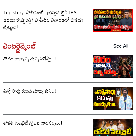
Top story: పోలీసులకే షాకిచ్చిన ట్రైనీ IPS
ఉదయ్ కృష్ణారెడ్డి? పోలీసుల విచారణలో షాకింగ్
ట్విస్టులు!
ఎంటర్టైన్మెంట్
See All
దొరల రాజ్యాన్ని దున్ని పడేస్తా..!
ఎన్నోసార్లు కడుపు మాడ్చుకుని..!
లోకల్ సెలబ్రిటీ గ్లోబల్ వారసత్వం.!