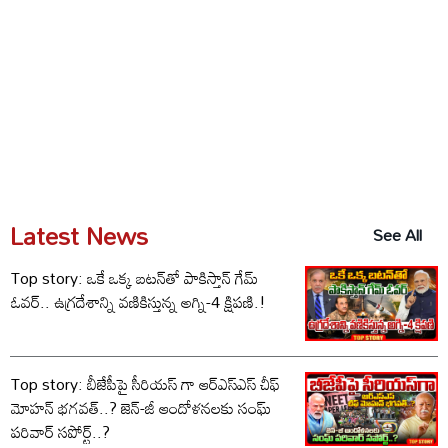
Latest News
See All
Top story: ఒకే ఒక్క బటన్‌తో పాకిస్తాన్ గేమ్
ఓవర్.. ఉగ్రదేశాన్ని వణికిస్తున్న అగ్ని-4 క్షిపణి.!
Top story: బీజేపీపై సీరియస్ గా ఆర్‌ఎస్‌ఎస్ చీఫ్
మోహన్ భగవత్..? జెన్-జీ ఆందోళనలకు సంఘ్
పరివార్ సపోర్ట్..?