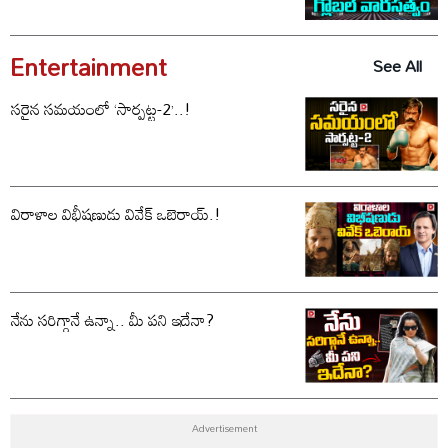
Entertainment
See All
సరైన సమయంలో ‘సార్పట్ట-2’..!
విరాళాల విభీషణుడు వివేక్ ఒబెరాయ్.!
నేను సరిగ్గానే ఉన్నా.. మీ పని ఇదేనా?