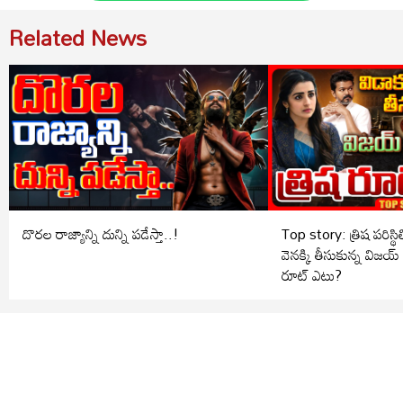
Related News
దొరల రాజ్యాన్ని దున్ని పడేస్తా..!
Top story: త్రిష పరిస్థితి ఏమ
వెనక్కి తీసుకున్న విజయ్ 
రూట్ ఎటు?