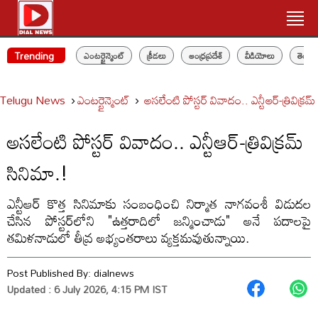
Trending
ఎంటర్టైన్మెంట్
క్రీడలు
ఆంధ్రప్రదేశ్
వీడియోలు
తెలం
Telugu News
ఎంటర్టైన్మెంట్
అసలేంటి పోస్టర్ వివాదం.. ఎన్టీఆర్-త్రివిక్రమ
అసలేంటి పోస్టర్ వివాదం.. ఎన్టీఆర్-త్రివిక్రమ్
సినిమా.!
ఎన్టీఆర్ కొత్త సినిమాకు సంబంధించి నిర్మాత నాగవంశీ విడుదల
చేసిన పోస్టర్‌లోని "ఉత్తరాదిలో జన్మించాడు" అనే పదాలపై
తమిళనాడులో తీవ్ర అభ్యంతరాలు వ్యక్తమవుతున్నాయి.
Post Published By:
dialnews
Updated : 6 July 2026, 4:15 PM IST