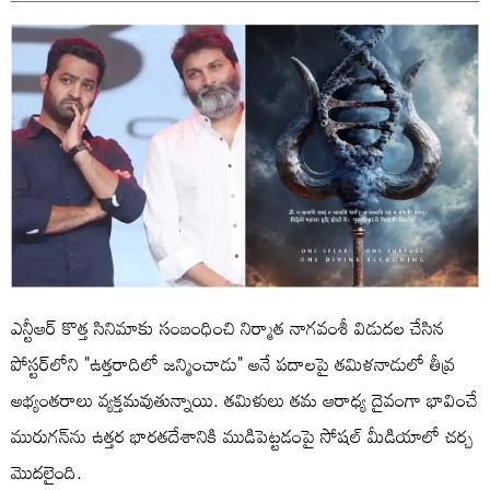
ఎన్టీఆర్ కొత్త సినిమాకు సంబంధించి నిర్మాత నాగవంశీ విడుదల చేసిన
పోస్టర్‌లోని "ఉత్తరాదిలో జన్మించాడు" అనే పదాలపై తమిళనాడులో తీవ్ర
అభ్యంతరాలు వ్యక్తమవుతున్నాయి. తమిళులు తమ ఆరాధ్య దైవంగా భావించే
మురుగన్‌ను ఉత్తర భారతదేశానికి ముడిపెట్టడంపై సోషల్ మీడియాలో చర్చ
మొదలైంది.