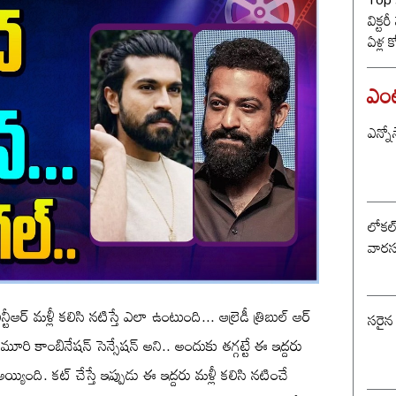
విక్టర
ఏళ్ల 
కొట్ట
బీజే
ఎంటర
ఎన్నో
లోకల్ 
వారస
ీఆర్ మళ్లీ కలిసి నటిస్తే ఎలా ఉంటుంది... ఆల్రెడీ త్రిబుల్ ఆర్
సరైన
మూరి కాంబినేషన్ సెన్సేషన్ అని.. అందుకు తగ్గట్టే ఈ ఇద్దరు
 అయ్యింది. కట్ చేస్తే ఇప్పుడు ఈ ఇద్దరు మళ్లీ కలిసి నటించే