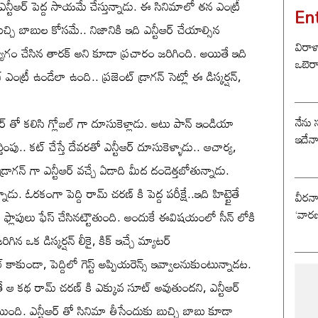
స్ ఎన్టీఆర్ పెద్ద సాయమే చేస్తున్నాడు. ఈ సినిమాలో తన ఎంట్రీ
En
ుచ్చి బాబుల కోసమే.. నిజానికి ఇది ఎన్టీఆర్ చేయాల్సిన
విరాళ
యాగం చేసిన తారక్ అని కూడా ప్రచారం జరిగింది. అయితే ఇది
ఒబెర
ఎంట్రీ ఉండేలా ఉంది.. ప్రజెంట్ డ్రాగన్ సెట్లో ఈ డిస్కర్షన్,
నేను 
ీఆర్ తో కలిసి గ్లోబల్ గా దూసుకెళ్లాడు. అటు పాన్ ఇండియా
ఇదేన
ింపు.. కట్ చేస్తే దేవరతో ఎన్టీఆర్ దూసుకెళ్ళాడు.. ఆచార్య,
్రాగన్ గా ఎన్టీఆర్ వచ్చే ఏడాది మీద దండెత్తబోతున్నాడు.
ాడు. ఓరకంగా పెద్ది రామ్ చరణ్ కి పెద్ద పరీక్షే..ఇది హిట్టైతే
వీరన
‘వారణ
క్ ఫ్లాపులు ఫేస్ చేసినట్టౌతుంది. అందుకే ఈవిషయంలో సీన్ లోకి
జరిగిన ఒక డిస్కర్షన్ లీకై, కిక్ ఇచ్చే మ్యాటర్
్ కాకుండా, పెద్దిలో గెస్ట్ అప్పియరెన్స్ ఇవ్వాలనుకుంటున్నాడట.
ోతే ఆ కథ రామ్ చరణ్ కి ఎక్కువ సూట్ అవుతుందని, ఎన్టీఆర్
ి. ఎన్టీఆర్ తో సినిమా తీసేందుకు బుచ్చి బాబు కూడా