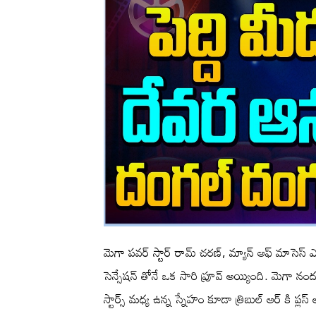
మెగా పవర్ స్టార్ రామ్ చరణ్, మ్యాన్ ఆఫ్ మాసెస్ ఎన్ట
సెన్సేషన్ తోనే ఒక సారి ప్రూవ్ అయ్యింది. మెగా నంద
స్టార్స్ మధ్య ఉన్న స్నేహం కూడా త్రిబుల్ ఆర్ కి ప్లస్