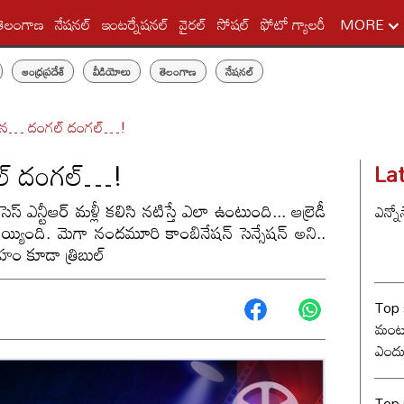
తెలంగాణ
నేషనల్
ఇంటర్నేషనల్
వైరల్
సోషల్
ఫోటో గ్యాలరీ
MORE
ఆంధ్రప్రదేశ్
వీడియోలు
తెలంగాణ
నేషనల్
వర ఆన… దంగల్ దంగల్…!
గల్ దంగల్…!
La
్ ఎన్టీఆర్ మళ్లీ కలిసి నటిస్తే ఎలా ఉంటుంది... ఆల్రెడీ
ఎన్నో
్ అయ్యింది. మెగా నందమూరి కాంబినేషన్ సెన్సేషన్ అని..
నేహం కూడా త్రిబుల్
Top 
మంట? 
ఎందు
రేంజ్ 
Top s