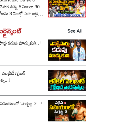
ీ వెనుక ఉన్న 5 నిజాలు 30
కోటను 8 నెలల్లో ఎలా బద్దలు
ాడు..? ఆ ఒక్క మాటతోనే
పీ ఓడిపోయిందా..?
్టైన్మెంట్
See All
సార్లు కడుపు మాడ్చుకుని..!
సెలబ్రిటీ గ్లోబల్
త్వం.!
 సమయంలో ‘సార్పట్ట-2’..!