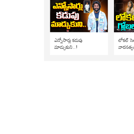
ఎన్నోసార్లు కడుపు
లోకల్ సెల
మాడ్చుకుని..!
వారసత్వ