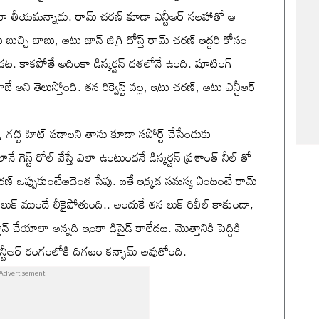
నిమా తీయమన్నాడు. రామ్ చరణ్ కూడా ఎన్టీఆర్ సలహాతో ఆ
బుచ్చి బాబు, అటు జాన్ జిగ్రి దోస్త్ రామ్ చరణ్ ఇద్దరి కోసం
ున్నాడట. కాకపోతే అదింకా డిస్కర్షన్ దశలోనే ఉంది. షూటింగ్
అని తెలుస్తోంది. తన రిక్వెస్ట్ వల్ల, ఇటు చరణ్, అటు ఎన్టీఆర్
, గట్టి హిట్ పడాలని తాను కూడా సపోర్ట్ చేసేందుకు
 గెస్ట్ రోల్ వేస్తే ఎలా ఉంటుందనే డిస్కర్షన్ ప్రశాంత్ నీల్ తో
ా, చరణ్ ఒప్పుకుంటేఅదెంత సేపు. ఐతే ఇక్కడ సమస్య ఏంటంటే రామ్
లో తన లుక్ ముందే లీకైపోతుంది.. అందుకే తన లుక్ రివీల్ కాకుండా,
 చేయాలా అన్నది ఇంకా డిసైడ్ కాలేదట. మొత్తానికి పెద్దికి
ఎన్టీఆర్ రంగంలోకి దిగటం కన్ఫామ్ అవుతోంది.