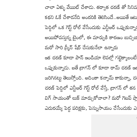
చాలా ఏళ్ళు వేయిట్ చేశాడు. తర్వాత చరణ్ తో సి
కథని ఓకే చేశాడనేది అందరికి తెలిసిందే..అయితే ఇటు 
పెద్దిలో ఒక గెస్ట్ రోల్ వేసేందుకు ఎన్టీఆర్ ఒప్పుక
అయిపోవస్తున్న టైంలో, ఈ మార్పుకి కారణం బుచ్చిబాబే 
మరో సారి స్క్రీన్ షేర్ చేసుకునేలా ఉన్నారు
ఇక చరణ్ కూడా పాన్ ఇండియా లెవల్లో గట్టెక్కాలంటే
ఒప్పుకున్నాడు. ఐతే డ్రాగన్ లో కూడా రామ్ చరణ్ ఇలానే
జరిగినట్టు తెలుస్తోంది. అదింకా కన్ఫామ్ కాకున్న
చరణ్ పెద్దిలో ఎన్టీఆర్ గెస్ట్ రోల్ వేస్తే, డ్రాగన్ 
విగ్ సాయంతో లుక్ మార్చుకోవాలా? మరో గెటప్ ప్లాన్
ఎదురయ్యే పెద్ద పరిక్షకు, పెన్నుసాయం చేసేందుకు 