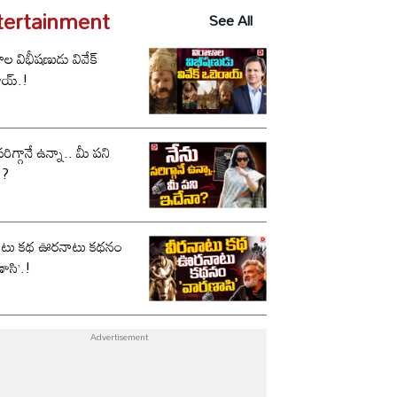
tertainment
See All
ాల విభీషణుడు వివేక్
ాయ్.!
సరిగ్గానే ఉన్నా.. మీ పని
ా?
ాటు కథ ఊరనాటు కథనం
ాసి’.!