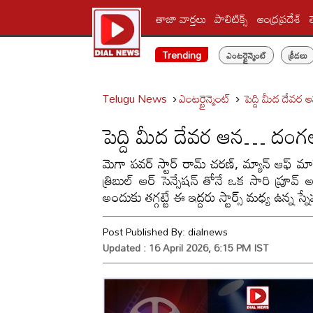
తాజా వార్తలు
పాలిటిక్స్‌
ఆంధ్రప్రదేశ్
Trending
ఎంటర్టైన్మెంట్
క్రీడలు
Telugu News
ఎంటర్టైన్మెంట్
పెద్ది మీద దే
పెద్ది మీద దేవర ఆన… దం
మెగా పవర్ స్టార్ రామ్ చరణ్, మ్యాన్ ఆఫ్ మాసెస
త్రిబుల్ ఆర్ సెన్సేషన్ తోనే ఒక సారి ప్రూవ
అందుకు తగ్గట్టే ఈ ఇద్దరు స్టార్స్ మధ్య ఉన్న స్
Post Published By:
dialnews
Updated : 16 April 2026, 6:15 PM IST