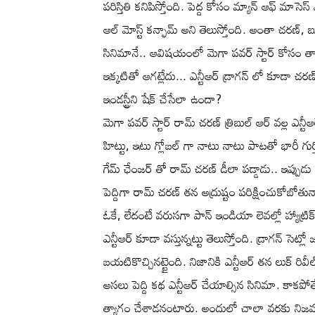
పరిస్తితి కనిపిస్తోంది. పెద్ద కోసం మ్యాన్ ఆఫ్ మాసె
ఆల్ మోస్ట్ కన్ఫామ్ అని తెలుస్తోంది. అంతా చరణ్, బ
సినిమానే.. ఆవిషయంలో మెగా పవర్ స్టార్ కోసం త్
ఇక్కటితో ఆగట్లేదు... ఎన్టీఆర్ డ్రాగన్ లో కూడా చరణ్ 
ఇండస్ట్రీని షేక్ చేసేలా ఉందా?
మెగా పవర్ స్టార్ రామ్ చరణ్ త్రిబుల్ ఆర్ వల్ల ఎన్ట
హిట్టు, ఇటు గ్లోబల్ గా నాటు నాటు పాటతో భారీ గుర్త
గేమ్ ఛేంజర్ తో రామ్ చరణ్ డీలా పడ్డాడు.. ఇప్పుడు డ
పెద్దిగా రామ్ చరణ్ తన అద్రుష్టం పరిక్షించుకోబోతున్న
ఓకే, లేదంటే వరుసగా పాన్ ఇండియా లెవల్లో హ్యాట్రి
ఎన్టీఆర్ కూడా వస్తున్నట్టు తెలుస్తోంది. డ్రాగన్ సెట్లో 
బయటికొచ్చినట్టైంది. నిజానికి ఎన్టీఆర్ తన లుక్ రివీల
అసలు పెద్ది కథ ఎన్టీఆర్ చేయాల్సిన సినిమా. కాకప
త్యాగం చేశాడనంటారు. అందులో చాలా వరకు నిజముంద