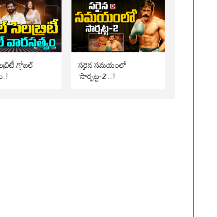
బ్రిటీ గ్లోబల్
సరైన సమయంలో
ం.!
‘సార్పట్ట-2’..!