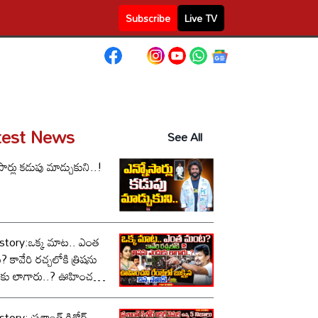
Subscribe
Live TV
test News
See All
సార్లు కడుపు మాడ్చుకుని..!
story:ఒక్క మాట.. ఎంత
కావేరి రచ్చలోకి త్రిషను
కు లాగారు..? ఊహించని
లో బుక్కైన చిన్న స్టాలిన్..!
tory: ప్రశాంత్ కిశోర్