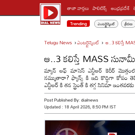
తాజా వార్తలు
పాలిటిక్స్‌
ఆంధ్రప్రదేశ్
Trending
ఎంటర్టైన్మెంట్
క్రీడలు
Telugu News
ఎంటర్టైన్మెంట్
ఆ..3 కలిస్తే M
ఆ..3 కలిస్తే MASS సునామ
మ్యాన్ ఆఫ్ మాసెస్ ఎన్టీఆర్ కెరీర్ మొత్త
నమ్ముతారా? ఫ్యాన్స్ కి ఇది కొద్దిగా కోపం త
ఎన్టీఆర్ కి తన స్ట్రెంత్ కి తగ్గ సినిమా ఇంతవ
Post Published By:
dialnews
Updated : 18 April 2026, 8:50 PM IST