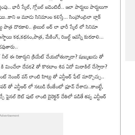
్తింపు.. భారీ స్కేల్, గ్లోబల్ ఐడెంటిటీ.. ఇలా పార్టులు పార్టులుగా
..కాని ఆ మూడు సినిమాుల కలిస్తే... సింహ్రాంద్రిలా బ్లాక్
ట్టు పాత్ర దొరకాలి.. త్రిబుల్ ఆర్ లా భారీ స్కేల్ లో సినిమా
థాయి కథ,కథనం,పాత్ర, మేకింగ్, రిజల్ట్ ఇవన్నీ కుదరాలి...
ుడవుతారు..
 నీల్ ఈ రికార్డుని క్రియేట్ చేయబోతున్నాడా? షణ్ముఖుడు తో
దేవర కి మించేలా దేవర2 తో కొరటాల శివ ఏదో మిరాకిల్ చేస్తాడా?
ట్ నెంబర్ వన్ లాంటి హిట్లు తో ఎన్టీఆర్ ఫేట్ మార్చొచ్చు..
ర్ తో ఎన్టీఆర్ లో నటుడి రేంజేంటో ప్రూవ్ చేశాడు..కాబట్టే,
ే ఫైనల్ ఔట్ పుట్ లాంటి డైరెక్టర్ చేతిలో పడితే తప్ప ఎన్టీఆర్