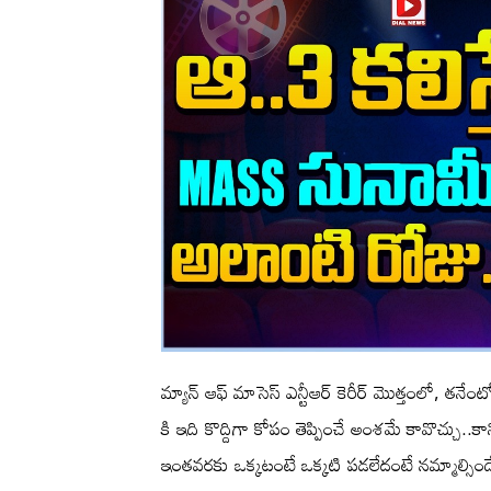
మ్యాన్ ఆఫ్ మాసెస్ ఎన్టీఆర్ కెరీర్ మొత్తంలో, తనేం
కి ఇది కొద్దిగా కోపం తెప్పించే అంశమే కావొచ్చు..కాని 
ఇంతవరకు ఒక్కటంటే ఒక్కటి పడలేదంటే నమ్మాల్సిందే.