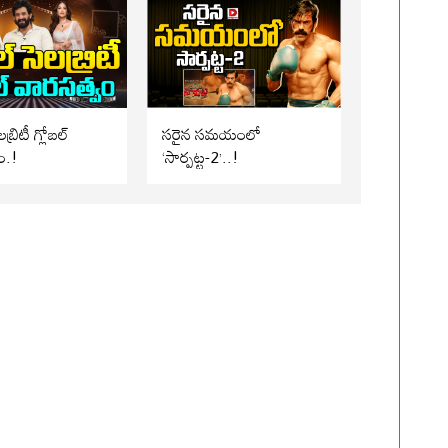
బ్రిటీ గ్లోబల్
సరైన సమయంలో
ం.!
‘సార్పట్ట-2’..!