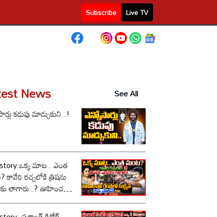
Subscribe
Live TV
test News
See All
సార్లు కడుపు మాడ్చుకుని..!
story:ఒక్క మాట.. ఎంత
కావేరి రచ్చలోకి త్రిషను
కు లాగారు..? ఊహించని
లో బుక్కైన చిన్న స్టాలిన్..!
tory: ప్రశాంత్ కిశోర్