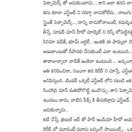
పెర్పామెన్స్ తో ఆడుకుంటాడు... కాని అలా తనని 
తను కూడా ఎన్టీఆర్ ని సరిగ్గా వాడుకోలేదు.. నాలుగు 
స్ట్రెంత్ పెర్ఫామెన్స్... దాన్ని వాడుకోవాలంటే, క
తీస్తే, సూపర్ మాస్ హీరో మార్కెట్ ని రిస్క్ లోపెట్టిన
సినిమా పడితే, భూమ్ బద్దలే.. ఇంతకి ఈ ఫార్ములా చెప
అణుబాంబుతో దీపావలి చేసుకుంటే ఎలా ఉంటుంది.. టాప
తారాజువ్వాలా వాడితే ఇంకెలా ఉంటుంది... అచ్చంగా 
అతి కనిపించినా, నిజంగా తన కెరీర్ ని చూస్తే, ఎన్టీఆ
అనిపిస్తుంది..టెంపర్ ఒక్కటే ఎన్టీఆర్ లోని నటుడి ఆక
సింహాద్రి మాస్ మతిపోగొట్టి ఉండొచ్చు..కాని పెర్పామె
ఉండటం కాదు, వాటిని పీక్స్ కి తీసుకెళ్లాడు ఎన్టీఆర
ఆడుకున్నాడు..
కట్ చేస్తే, త్రిబుల్ ఆర్ తో పాన్ ఇండియా హీరో అయ్యా
కెరీర్ లో మూడంటే మూడు టర్మింగ్ పాయింట్స్.. ఒకటి