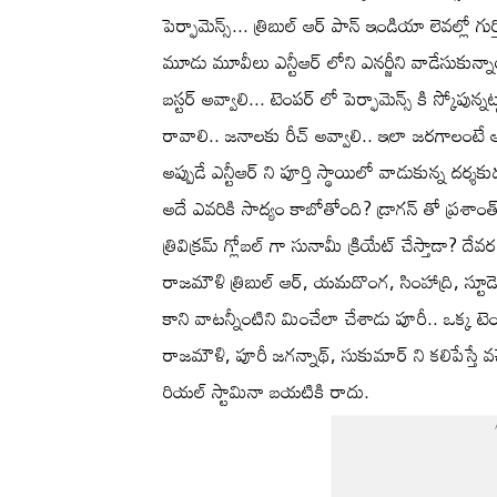
పెర్ఫామెన్స్... త్రిబుల్ ఆర్ పాన్ ఇండియా లెవల్లో గుర
మూడు మూవీలు ఎన్టీఆర్ లోని ఎనర్జీని వాడేసుకున్నాయి
బస్టర్ అవ్వాలి... టెంపర్ లో పెర్ఫామెన్స్ కి స్కోపున్న
రావాలి.. జనాలకు రీచ్ అవ్వాలి.. ఇలా జరగాలంటే ఆస్
అప్పుడే ఎన్టీఆర్ ని పూర్తి స్థాయిలో వాడుకున్న దర్శక
అదే ఎవరికి సాద్యం కాబోతోంది? డ్రాగన్ తో ప్రశాంత్
త్రివిక్రమ్ గ్లోబల్ గా సునామీ క్రియేట్ చేస్తాడా? 
రాజమౌళి త్రిబుల్ ఆర్, యమదొంగ, సింహాద్రి, స్టూడెం
కాని వాటన్నీంటిని మించేలా చేశాడు పూరీ.. ఒక్క టెంప
రాజమౌళి, పూరీ జగన్నాథ్, సుకుమార్ ని కలిపేస్తే వచ్చ
రియల్ స్టామినా బయటికి రాదు.