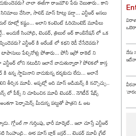
వాడుకుందెవరు? చాలా ఈజీగా రాజమౌలి పేరు చెబుతారు.. కాని
En
సినిమాలు చేసినా, సాలిడ్ మాస్ హిట్లు పడ్డా... ఎన్టీఆర్ అసలు
విరాళ
మర్శియల్ రూట్లో కష్టం... అలాని కంటెంట్ ఓరియెంటెడ్ మూవీలు
ఒబెర
ట్టే.. అందుకే సింహాద్రి, టెంపర్, త్రిబుల్ ఆర్ కాంబినేషన్ లో ఒక
్పిందెవరు? ఎన్టీఆర్ కి ఆరేంజ్ లో కథని రెడీ చేసేదెవరు?
నేను 
ాసులు పేల్చినోళ్లు పోతారు... పోనీ ఇస్రో రాకెట్ ని
ఇదేన
ఎన్టీఆర్ లోని నటుడిని ఇలానే వాడుతున్నారా? పోలికలో కాస్త
ర్ కి ఉన్న స్టామినాని వాడుకున్న దర్శకుడు లేడు... అలానే
లిని తీర్చిన మూవీ. అప్పట్లో ఆది మాస్ ఆడియన్స్ కి నచ్చొచ్చు..
వీరన
‘వారణ
న్స్ లో పీక్స్ ని చూపించిన మూవీ టెంపర్.. నెగెటీవ్ షేడ్స్
్. అంతగా పెర్పామెన్స్ మీదున్న పట్టుతో పాత్రని ఓ ఆట
డు. గ్లోబల్ గా గుర్తింపు, భారీ మార్కెట్.. ఇలా చూస్తే ఎన్టీఆర్
 సింహంద్రి.. ఊర మాస్ బ్లాక్ బస్టర్... టెంపర్ మూవీ గ్రేట్