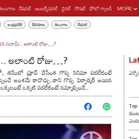
తెలంగాణ
నేషనల్
ఇంటర్నేషనల్
వైరల్
సోషల్
ఫోటో గ్యాలరీ
MORE
ఆంధ్రప్రదేశ్
వీడియోలు
తెలంగాణ
నేషనల్
ASS సునామీ.. అలాంటి రోజు…?
ీ.. అలాంటి రోజు…?
La
ంలో, తనేంటో ప్రూవ్ చేసేంత గొప్ప సినిమా పడలేదంటే
ఎన్నో
ెప్పించే అంశమే కావొచ్చు..కాని గొప్ప పెర్ఫార్మర్ అయిన
రకు ఒక్కటంటే ఒక్కటి పడలేదంటే నమ్మాల్సిందే..
Top 
మంట? 
ఎందు
రేంజ్ 
Top s