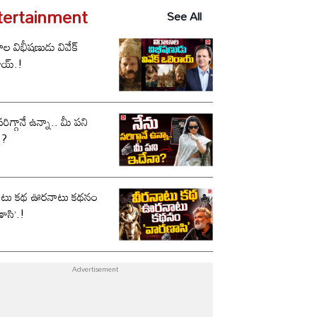
tertainment
See All
ాల విభీషణుడు వివేక్
ాయ్.!
సరిగ్గానే ఉన్నా.. మీ పని
ా?
ాటు కథ ఊరనాటు కథనం
ాసి’.!