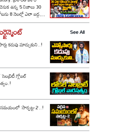
ీ వెనుక ఉన్న 5 నిజాలు 30
కోటను 8 నెలల్లో ఎలా బద్దలు
ాడు..? ఆ ఒక్క మాటతోనే
పీ ఓడిపోయిందా..?
్టైన్మెంట్
See All
సార్లు కడుపు మాడ్చుకుని..!
సెలబ్రిటీ గ్లోబల్
త్వం.!
 సమయంలో ‘సార్పట్ట-2’..!