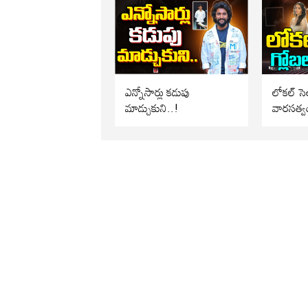
ఎన్నోసార్లు కడుపు
లోకల్ సెల
మాడ్చుకుని..!
వారసత్వ