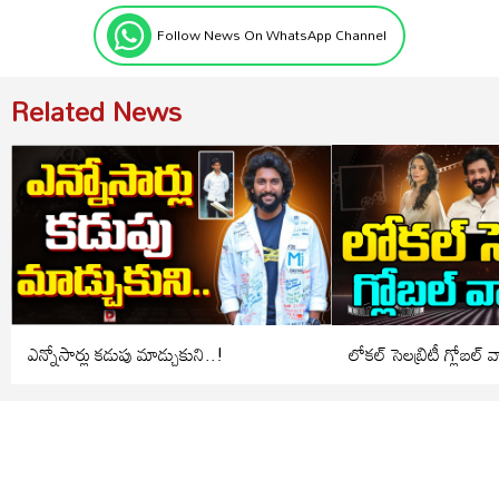
Follow News On WhatsApp Channel
Related News
ఎన్నోసార్లు కడుపు మాడ్చుకుని..!
లోకల్ సెలబ్రిటీ గ్లోబల్