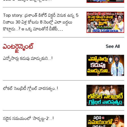
Top story: ప్రశాంత్ కిశోర్ విక్టరీ వెనుక ఉన్న 5
నిజాలు 30 ఏళ్ల కోటను 8 నెలల్లో ఎలా బద్దలు
కొట్టాడు..? ఆ ఒక్క మాటతోనే బీజేపీ
ఓడిపోయిందా..?
ఎంటర్టైన్మెంట్
See All
ఎన్నోసార్లు కడుపు మాడ్చుకుని..!
లోకల్ సెలబ్రిటీ గ్లోబల్ వారసత్వం.!
సరైన సమయంలో ‘సార్పట్ట-2’..!