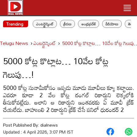
Trending
ఎంటర్టైన్మెంట్
క్రీడలు
ఆంధ్రప్రదేశ్
వీడియోలు
తెలం
Telugu News
ఎంటర్టైన్మెంట్
5000 కోట్ల కొట్లాట… 10వేల కోట్ల గెలుప
5000 కోట్ల కొట్లాట… 10వేల కోట్ల
గెలుపు…!
5000 కోట్ల సునామీకోసం ఇప్పడు మూడు మూవీలు క్యూ కట్టాయి.
ఎవరూ కూడా 2 వేల కోట్ల దంగల్ రికార్డుని లెక్కలోకి
తీసుకోవట్లేదు. అలాని ఆ రికార్డుని ఇంతవరకు ఏ మూవీ బ్రేక్
చేయలేదు. బాహుబలి 2 రికార్డుని బ్రేక్ చేసే పనిలో ధురందర్ 2
Post Published By:
dialnews
Updated : 4 April 2026, 3:07 PM IST