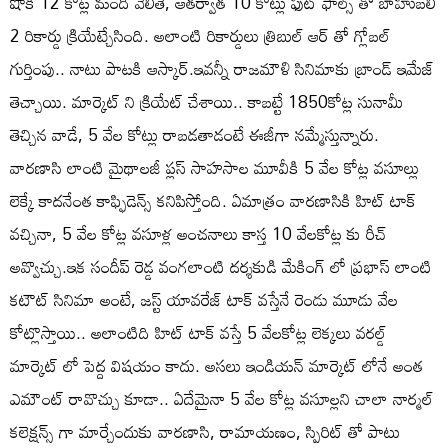
షోకి 12 కోట్ల మంది వెలితే, ఆతర్వాత 10 కోట్లు ఫుట్ ఫాల్స్ తో బాహుబలి
2 రికార్డు క్రియేట్చేసింది. అలాంటి రికార్డులు త్రిబుల్ ఆర్ తో గ్లోబల్
గుర్తింపు.. నాటు పాటకి ఆస్కార్.ఇవన్నీ రాజమౌళి సినిమాకు బ్రాండ్ ఇమేజ్
తెచ్చాయి. మార్కెట్ ని క్రియేట్ చేశాయి.. కాబట్టే 1850కోట్ల సునామీ
తెచ్చిన వాడే, 5 వేల కోట్లు రాబడతాడంటే ఈజీగా నమ్మేస్తున్నారు.
వారణాసి లాంటి మైథాలజీ ప్లస్ సాహసాల మూవీకి 5 వేల కోట్ల వసూల్లు
లెక్కే కాదనేంత కాఫ్ఫిడెన్స్ కనిపిస్తోంది. ఏమాత్రం వారణాసికి హిట్ టాక్
వచ్చినా, 5 వేల కోట్ల వసూళ్ల అంచనాలు కాస్త 10 వేలకోట్ల కు రీచ్
అవ్వొచ్చు.ఇక సందీప్ రెడ్డ వంగలాంటి దర్శకుడి మేకింగ్ లో ప్రభాస్ లాంటి
కటౌట్ సినిమా అంటే, జస్ట్ యావరేజ్ టాక్ వస్తేనే రెండు మూడు వేల
కోట్లొస్తాయి.. అలాంటిది హిట్ టాక్ వస్తే 5 వేలకోట్ల లెక్కలు వరల్డ్
మార్కెట్ లో పెద్ద విషయం కాదు. అసలు ఇండియన్ మార్కెట్ లోనే అంత
ఎమౌంట్ రావొచ్చు కూడా.. ఏదేమైనా 5 వేల కోట్ల వసూల్లని చాలా నార్మల్
కలెక్షన్స్ గా మార్చేందుకు వారణాసి, రామాయణం, స్పిరిట్ తో పాటు