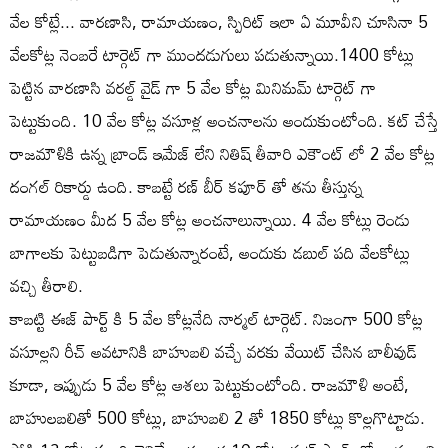
వేల కోట్లే... వారణాసి, రామాయణం, స్పిరిట్ ఇలా ఏ మూవీని చూసినా 5
వేలకోట్ల నెంబరే టార్గెట్ గా ముందడుగులు పడుతున్నాయి.1400 కోట్లు
పెట్టిన వారణాసి వరల్డ్ వైడ్ గా 5 వేల కోట్ల మినిమమ్ టార్గెట్ గా
పెట్టుకుంది. 10 వేల కోట్ల వసూళ్ల అంచనాలను అందుకుంటోంది. కట్ చేస్తే
రాజమౌళికి ఉన్న బ్రాండ్ ఇమేజ్ లేని నితిష్ తీవారి ఎకౌంట్ లో 2 వేల కోట్ల
దంగల్ రికార్డు ఉంది. కాబట్టే రణ్ బీర్ కపూర్ తో తను తీస్తున్న
రామాయణం మీద 5 వేల కోట్ల అంచనాలున్నాయి. 4 వేల కోట్లు రెండు
బాగాలకు పెట్టుబడిగా పెడుతున్నారంటే, అందుకు డబుల్ పది వేలకోట్లు
వచ్చి తీరాలి.
కాబట్టి ఈజ్ పార్ట్ కి 5 వేల కోట్లనేది నార్మల్ టార్గెట్. నిజంగా 500 కోట్ల
వసూల్లని రీచ్ అవటానికి బాహుబలి వచ్చే వరకు వేయిట్ చేసిన బాలీవుడ్
కూడా, ఇప్పుడు 5 వేల కోట్ల ఆశలు పెట్టుకుంటోంది. రాజమౌళి అంటే,
బాహులబలితో 500 కోట్లు, బాహుబలి 2 తో 1850 కోట్లు కొల్లగొట్టాడు.