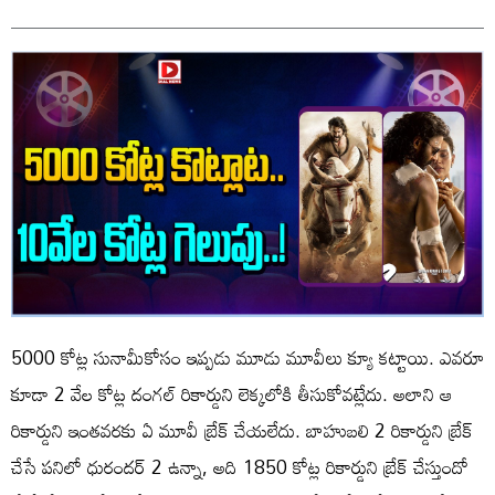
5000 కోట్ల సునామీకోసం ఇప్పడు మూడు మూవీలు క్యూ కట్టాయి. ఎవరూ
కూడా 2 వేల కోట్ల దంగల్ రికార్డుని లెక్కలోకి తీసుకోవట్లేదు. అలాని ఆ
రికార్డుని ఇంతవరకు ఏ మూవీ బ్రేక్ చేయలేదు. బాహుబలి 2 రికార్డుని బ్రేక్
చేసే పనిలో ధురందర్ 2 ఉన్నా, అది 1850 కోట్ల రికార్డుని బ్రేక్ చేస్తుందో