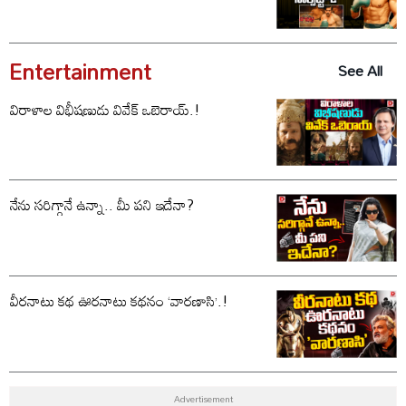
Entertainment
See All
విరాళాల విభీషణుడు వివేక్ ఒబెరాయ్.!
నేను సరిగ్గానే ఉన్నా.. మీ పని ఇదేనా?
వీరనాటు కథ ఊరనాటు కథనం ‘వారణాసి’.!