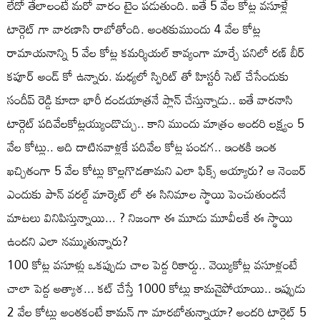
లేదో తేలాలంటే మరో వారం టైం పడుతుంది. ఐతే 5 వేల కోట్ల వసూళ్లే
టార్గెట్ గా వారణాసి రాబోతోంది. అంతకుముందు 4 వేల కోట్ల
రామాయనాన్ని 5 వేల కోట్ల కమర్శియల్ కావ్యంగా మార్చే పనిలో రణ్ బీర్
కపూర్ అండ్ కో ఉన్నారు. మధ్యలో స్పిరిట్ తో హిస్టరీ సెట్ చేసేందుకు
సందీప్ రెడ్డి కూడా భారీ దండయాత్రనే ప్లాన్ చేస్తున్నాడు.. ఐతే వారనాసి
టార్గెట్ పదివేలకోట్లయ్యుండొచ్చు.. కాని ముందు మాత్రం అందరి లక్ష్యం 5
వేల కోట్లు.. అది దాటినవాళ్లకే పదివేల కోట్ల పండగ.. ఇంతకి ఇంత
ఖచ్చితంగా 5 వేల కోట్లు కొల్లగొడతామని ఎలా ఫిక్స్ అయ్యారు? ఆ నెంబర్
ఎందుకు పాన్ వరల్డ్ మార్కెట్ లో ఈ సినిమాల స్థాయి పెంచుతుందనే
మాటలు వినిపిస్తున్నాయి... ? నిజంగా ఈ మూడు మూవీలకే ఈ స్థాయి
ఉందని ఎలా నమ్ముతున్నారు?
100 కోట్ల వసూళ్లు ఒకప్పుడు చాల పెద్ద రికార్డు.. వెయ్యికోట్ల వసూళ్లంటే
చాలా పెద్ద అత్యాశ... కట్ చేస్తే 1000 కోట్లు కామనైపోయాయి.. ఇప్పుడు
2 వేల కోట్లు అంతకంటే కామన్ గా మారబోతున్నాయా? అందరి టార్గెట్ 5