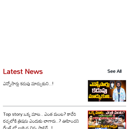
Latest News
See All
ఎన్నోసార్లు కడుపు మాడ్చుకుని..!
Top story:ఒక్క మాట.. ఎంత మంట? కావేరి
రచ్చలోకి త్రిషను ఎందుకు లాగారు..? ఊహించని
రేంజ్ లో బుక్కైన చిన్న స్టాలిన్..!