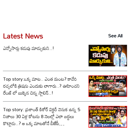
Latest News
See All
ఎన్నోసార్లు కడుపు మాడ్చుకుని..!
Top story:ఒక్క మాట.. ఎంత మంట? కావేరి
రచ్చలోకి త్రిషను ఎందుకు లాగారు..? ఊహించని
రేంజ్ లో బుక్కైన చిన్న స్టాలిన్..!
Top story: ప్రశాంత్ కిశోర్ విక్టరీ వెనుక ఉన్న 5
నిజాలు 30 ఏళ్ల కోటను 8 నెలల్లో ఎలా బద్దలు
కొట్టాడు..? ఆ ఒక్క మాటతోనే బీజేపీ