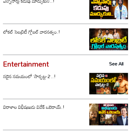
ఎన్నోసార్లు కడుపు మాడ్చుకుని..!
లోకల్ సెలబ్రిటీ గ్లోబల్ వారసత్వం.!
Entertainment
See All
సరైన సమయంలో ‘సార్పట్ట-2’..!
విరాళాల విభీషణుడు వివేక్ ఒబెరాయ్.!