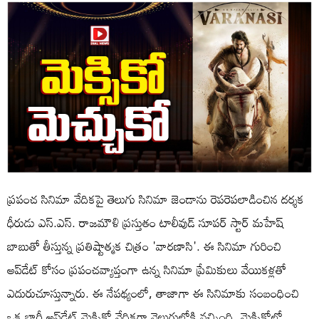
ప్రపంచ సినిమా వేదికపై తెలుగు సినిమా జెండాను రెపరెపలాడించిన దర్శక
ధీరుడు ఎస్.ఎస్. రాజమౌళి ప్రస్తుతం టాలీవుడ్ సూపర్ స్టార్ మహేష్
బాబుతో తీస్తున్న ప్రతిష్టాత్మక చిత్రం 'వారణాసి'. ఈ సినిమా గురించి
అప్‌డేట్ కోసం ప్రపంచవ్యాప్తంగా ఉన్న సినిమా ప్రేమికులు వేయికళ్లతో
ఎదురుచూస్తున్నారు. ఈ నేపథ్యంలో, తాజాగా ఈ సినిమాకు సంబంధించి
ఒక భారీ అప్‌డేట్ మెక్సికో వేదికగా వెలుగులోకి వచ్చింది. మెక్సికోలో