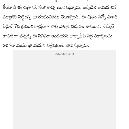
కీరవాణి ఈ చిత్రానికి సంగీతాన్ని అందిస్తున్నారు. ఇప్పటికే ఆయన తన
మ్యూజిక్ సిట్టింగ్స్ ప్రారంభించినట్లు తెలుస్తోంది. ఈ చిత్రం వచ్చే ఏడాది
ఏప్రిల్ 7న ప్రపంచవ్యాప్తంగా భారీ ఎత్తున విడుదల కానుంది. సమ్మర్
కానుకగా వస్తున్న ఈ సినిమా ఇండియన్ బాక్సాఫీస్ వద్ద రికార్డులను
తిరగరాయడం ఖాయమని విశ్లేషకులు భావిస్తున్నారు.