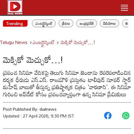
Trending
ఎంటర్టైన్మెంట్
క్రీడలు
ఆంధ్రప్రదేశ్
వీడియోలు
తెలం
Telugu News
ఎంటర్టైన్మెంట్
మెక్సికో మెచ్చుకో…!
మెక్సికో మెచ్చుకో…!
ప్రపంచ సినిమా వేదికపై తెలుగు సినిమా జెండాను రెపరెపలాడించిన
దర్శక ధీరుడు ఎస్.ఎస్. రాజమౌళి ప్రస్తుతం టాలీవుడ్ సూపర్ స్టార్
మహేష్ బాబుతో తీస్తున్న ప్రతిష్టాత్మక చిత్రం 'వారణాసి'. ఈ సినిమా
గురించి అప్‌డేట్ కోసం ప్రపంచవ్యాప్తంగా ఉన్న సినిమా ప్రేమికులు
Post Published By:
dialnews
Updated : 27 April 2026, 9:30 PM IST