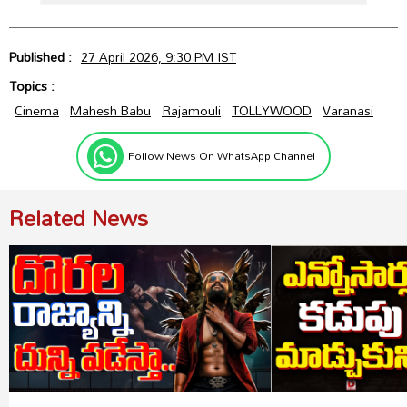
Published :
27 April 2026, 9:30 PM IST
Topics :
Cinema
Mahesh Babu
Rajamouli
TOLLYWOOD
Varanasi
Follow News On WhatsApp Channel
Related News