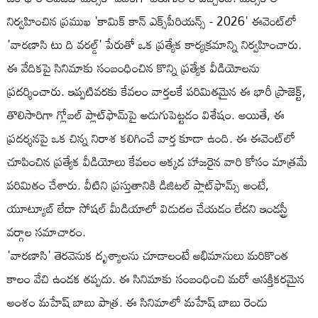
నిర్వహించిన ప్రముఖ 'కామిక్ కాన్ ఎక్స్‌పీరియన్స్ - 2026' ఈవెంట్‌లో
'వారణాసి టు ది వరల్డ్' పేరుతో ఒక ప్రత్యేక కార్యక్రమాన్ని నిర్వహించారు.
ఈ వేదికపై సినిమాకు సంబంధించిన కొన్ని ప్రత్యేక వీడియోలను
ప్రదర్శించారు. ఇప్పటివరకు కేవలం వార్తలకే పరిమితమైన ఈ భారీ ప్రాజెక్ట్,
తొలిసారిగా గ్లోబల్ ప్లాట్‌ఫామ్‌పై అడుగుపెట్టడం విశేషం. అయితే, ఈ
ప్రదర్శనపై ఒక చిన్న నిరాశ కలిగించే వార్త కూడా ఉంది. ఈ ఈవెంట్‌లో
చూపించిన ప్రత్యేక వీడియోలు కేవలం అక్కడ హాజరైన వారి కోసం మాత్రమే
పరిమితం చేశారు. వీటిని ప్రస్తుతానికి డిజిటల్ ప్లాట్‌ఫామ్స్ అంటే,
యూట్యూబ్ లేదా సోషల్ మీడియాలో విడుదల చేయడం లేదని ఇండస్ట్రీ
వర్గాల సమాచారం.
'వారణాసి' తెరవెనుక దృశ్యాలను చూడాలంటే అభిమానులు మరికొంత
కాలం వేచి ఉండక తప్పదు. ఈ సినిమాకు సంబంధించి మరో ఆసక్తికరమైన
అంశం మహేష్ బాబు పాత్ర. ఈ సినిమాలో మహేష్ బాబు రెండు