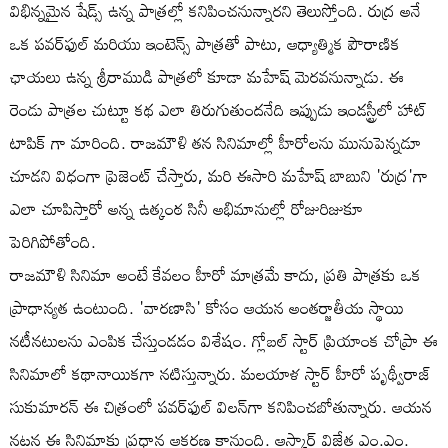
విభిన్నమైన షేడ్స్ ఉన్న పాత్రల్లో కనిపించనున్నారని తెలుస్తోంది. రుద్ర అనే
ఒక పవర్‌ఫుల్ మరియు ఇంటెన్స్ పాత్రతో పాటు, ఆధ్యాత్మిక పౌరాణిక
ఛాయలు ఉన్న శ్రీరాముడి పాత్రలో కూడా మహేష్ మెరవనున్నాడు. ఈ
రెండు పాత్రల చుట్టూ కథ ఎలా తిరుగుతుందనేది ఇప్పుడు ఇండస్ట్రీలో హాట్
టాపిక్ గా మారింది. రాజమౌళి తన సినిమాల్లో హీరోలను మునుపెన్నడూ
చూడని విధంగా ప్రెజెంట్ చేస్తారు, మరి ఈసారి మహేష్ బాబుని 'రుద్ర'గా
ఎలా చూపిస్తారో అన్న ఉత్కంఠ సినీ అభిమానుల్లో రోజురిజుకూ
పెరిగిపోతోంది.
రాజమౌళి సినిమా అంటే కేవలం హీరో మాత్రమే కాదు, ప్రతి పాత్రకు ఒక
ప్రాధాన్యత ఉంటుంది. 'వారణాసి' కోసం ఆయన అంతర్జాతీయ స్థాయి
నటీనటులను ఎంపిక చేస్తుండడం విశేషం. గ్లోబల్ స్టార్ ప్రియాంక చోప్రా ఈ
సినిమాలో కథానాయికగా నటిస్తున్నారు. మలయాళ స్టార్ హీరో పృథ్వీరాజ్
సుకుమారన్ ఈ చిత్రంలో పవర్‌ఫుల్ విలన్‌గా కనిపించబోతున్నారు. ఆయన
నటన ఈ సినిమాకు ప్రధాన ఆకర్షణ కానుంది. ఆస్కార్ విజేత ఎం.ఎం.