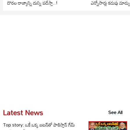
దొరల రాజ్యాన్ని దున్ని పడేస్తా..!
ఎన్నోసార్లు కడుపు మాడ్చ
Latest News
See All
Top story: ఒకే ఒక్క బటన్‌తో పాకిస్తాన్ గేమ్