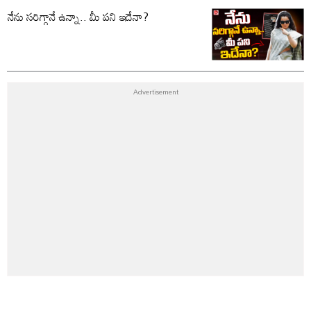
నేను సరిగ్గానే ఉన్నా.. మీ పని ఇదేనా?