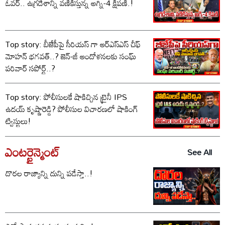
ఓవర్.. ఉగ్రదేశాన్ని వణికిస్తున్న అగ్ని-4 క్షిపణి.!
Top story: బీజేపీపై సీరియస్ గా ఆర్‌ఎస్‌ఎస్ చీఫ్
మోహన్ భగవత్..? జెన్-జీ ఆందోళనలకు సంఘ్
పరివార్ సపోర్ట్..?
Top story: పోలీసులకే షాకిచ్చిన ట్రైనీ IPS
ఉదయ్ కృష్ణారెడ్డి? పోలీసుల విచారణలో షాకింగ్
ట్విస్టులు!
ఎంటర్టైన్మెంట్
See All
దొరల రాజ్యాన్ని దున్ని పడేస్తా..!