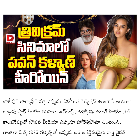
టాలీవుడ్ బాక్సాఫీస్ వద్ద ఎప్పుడూ ఏదో ఒక సెన్సేషన్ ఉంటూనే ఉంటుంది.
ఒకవైపు స్టార్ హీరోల సినిమాల అప్‌డేట్స్, మరోవైపు యంగ్ హీరోల క్రేజీ
కాంబినేషన్లతో సోషల్ మీడియా ఎప్పుడూ హోరెత్తిపోతూ ఉంటుంది.
తాజాగా ఫిల్మ్ నగర్ సర్కిల్స్‌లో ఇప్పుడు ఒక ఆసక్తికరమైన వార్త వైరల్