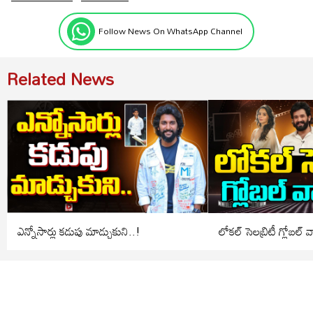
Follow News On WhatsApp Channel
Related News
ఎన్నోసార్లు కడుపు మాడ్చుకుని..!
లోకల్ సెలబ్రిటీ గ్లోబల్