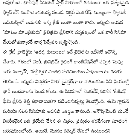
అవుతోంది. టాలీవుడ్ సీనియర్ స్టార్ హీరోలలో తనకంటూ ఒక ప్రత్యేకమైన
ఫ్యాన్ బేస్ సంపాదించుకున్న నటుడు విక్టరీ వెంకటేష్. ముఖ్యంగా ఫ్యామిలీ
ఆడియన్స్‌లో ఆయనకు ఉన్న క్రేజ్ అంతా ఇంతా కాదు. ఇప్పుడు ఆయన
"మాటల మాంత్రికుడు" త్రివిక్రమ్ శ్రీనివాస్ దర్శకత్వంలో ఒక భారీ సినిమా
చేయబోతున్నారనే వార్త సెన్సేషన్ సృష్టిస్తోంది.
ఈ క్రేజీ ప్రాజెక్ట్‌కు ‘ఆదర్శ కుటుంబం’ అనే టైటిల్‌ను ఇటీవలే అనౌన్స్
చేశారు. గతంలో వెంకీ, త్రివిక్రమ్ రైటింగ్ కాంబినేషన్‌లో వచ్చిన ‘నువ్వు
నాకు నచ్చావ్’, ‘మల్లీశ్వరి’ ఎంతటి ఘనవిజయం సాధించాయో మనకు
తెలిసిందే. ఇప్పుడు వీరిద్దరూ హీరో-డైరెక్టర్‌గా రాబోతుండటం సినీ ప్రియుల్లో
భారీ అంచనాలను పెంచుతోంది. ఈ సినిమాలో వెంకటేష్ సరసన ‘కేజీఎఫ్’
ఫేమ్ శ్రీనిధి శెట్టి కథానాయికగా నటించనున్నట్లు తెలుస్తోంది. ఈమె గ్లామర్
మరియు నటన సినిమాకు అదనపు ఆకర్షణ కానుంది. అనౌన్స్‌మెంట్ నుంచే
విపరీతమైన బజ్ క్రియేట్ చేసిన ఈ చిత్రం, ప్రస్తుతం శరవేగంగా షూటింగ్
జరుపుకుంటోంది. అయితే, మొదట సమ్మర్ రేసులో ఉంటుందని