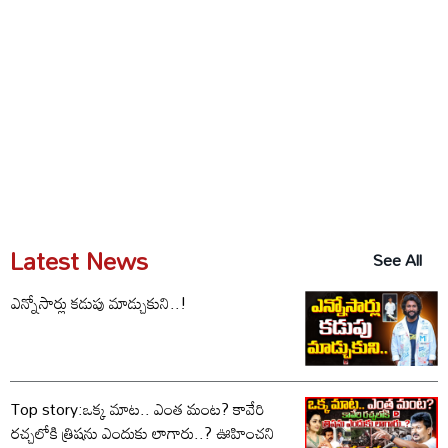
Latest News
See All
ఎన్నోసార్లు కడుపు మాడ్చుకుని..!
Top story:ఒక్క మాట.. ఎంత మంట? కావేరి
రచ్చలోకి త్రిషను ఎందుకు లాగారు..? ఊహించని