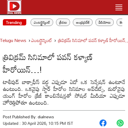
Trending
ఎంటర్టైన్మెంట్
క్రీడలు
ఆంధ్రప్రదేశ్
వీడియోలు
తెలం
Telugu News
ఎంటర్టైన్మెంట్
త్రివిక్రమ్ సినిమాలో పవన్ కళ్యాణ్ హీరోయిన
త్రివిక్రమ్ సినిమాలో పవన్ కళ్యాణ్
హీరోయిన్…!
టాలీవుడ్ బాక్సాఫీస్ వద్ద ఎప్పుడూ ఏదో ఒక సెన్సేషన్ ఉంటూనే
ఉంటుంది. ఒకవైపు స్టార్ హీరోల సినిమాల అప్‌డేట్స్, మరోవైపు
యంగ్ హీరోల క్రేజీ కాంబినేషన్లతో సోషల్ మీడియా ఎప్పుడూ
హోరెత్తిపోతూ ఉంటుంది.
Post Published By:
dialnews
Updated : 30 April 2026, 10:15 PM IST