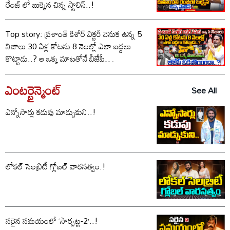
రేంజ్ లో బుక్కైన చిన్న స్టాలిన్..!
Top story: ప్రశాంత్ కిశోర్ విక్టరీ వెనుక ఉన్న 5
నిజాలు 30 ఏళ్ల కోటను 8 నెలల్లో ఎలా బద్దలు
కొట్టాడు..? ఆ ఒక్క మాటతోనే బీజేపీ
ఓడిపోయిందా..?
ఎంటర్టైన్మెంట్
See All
ఎన్నోసార్లు కడుపు మాడ్చుకుని..!
లోకల్ సెలబ్రిటీ గ్లోబల్ వారసత్వం.!
సరైన సమయంలో ‘సార్పట్ట-2’..!