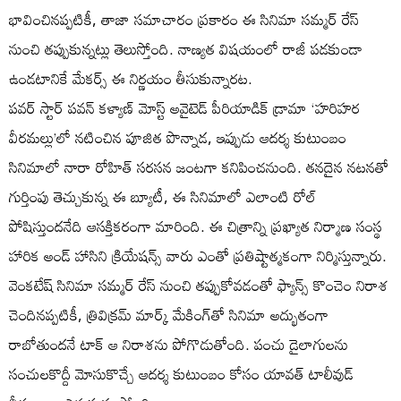
భావించినప్పటికీ, తాజా సమాచారం ప్రకారం ఈ సినిమా సమ్మర్ రేస్
నుంచి తప్పుకున్నట్లు తెలుస్తోంది. నాణ్యత విషయంలో రాజీ పడకుండా
ఉండటానికే మేకర్స్ ఈ నిర్ణయం తీసుకున్నారట.
పవర్ స్టార్ పవన్ కళ్యాణ్ మోస్ట్ అవైటెడ్ పీరియాడిక్ డ్రామా ‘హరిహర
వీరమల్లు’లో నటించిన పూజిత పొన్నాడ, ఇప్పుడు ఆదర్శ కుటుంబం
సినిమాలో నారా రోహిత్ సరసన జంటగా కనిపించనుంది. తనదైన నటనతో
గుర్తింపు తెచ్చుకున్న ఈ బ్యూటీ, ఈ సినిమాలో ఎలాంటి రోల్
పోషిస్తుందనేది ఆసక్తికరంగా మారింది. ఈ చిత్రాన్ని ప్రఖ్యాత నిర్మాణ సంస్థ
హారిక అండ్ హాసిని క్రియేషన్స్ వారు ఎంతో ప్రతిష్టాత్మకంగా నిర్మిస్తున్నారు.
వెంకటేష్ సినిమా సమ్మర్ రేస్ నుంచి తప్పుకోవడంతో ఫ్యాన్స్ కొంచెం నిరాశ
చెందినప్పటికీ, త్రివిక్రమ్ మార్క్ మేకింగ్‌తో సినిమా అద్భుతంగా
రాబోతుందనే టాక్ ఆ నిరాశను పోగొడుతోంది. పంచు డైలాగులను
సంచులకొద్దీ మోసుకొచ్చే ఆదర్శ కుటుంబం కోసం యావత్ టాలీవుడ్