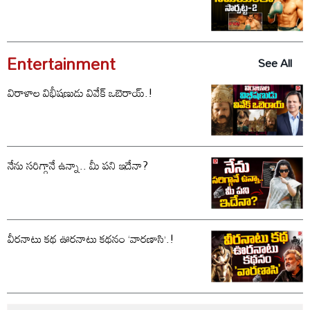
Entertainment
See All
విరాళాల విభీషణుడు వివేక్ ఒబెరాయ్.!
నేను సరిగ్గానే ఉన్నా.. మీ పని ఇదేనా?
వీరనాటు కథ ఊరనాటు కథనం ‘వారణాసి’.!