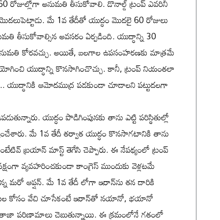
60 రోజుల్లోగా అనుమతి తీసుకోవాలి. డొనాల్డ్ ట్రంప్‌ ఎవరినీ
ం మొదలుపెట్టాడు. మే 1వ తేదీతో యుద్ధం మొదలై 60 రోజులు
‌ అనుమతి తీసుకోవాల్సిన అవసరం ఏర్పడింది. యుద్ధాన్ని 30
ెస్‌ అనుమతి కోరవచ్చు. అయితే, బలగాల ఉపసంహరణకు మాత్రమే
యోగించి యుద్ధాన్ని కొనసాగించొచ్చు. కానీ, ట్రంప్‌ నియంతలా
్రాట్లు.. యుద్ధానికి ఆమోదముద్ర పడకుండా చూడాలని పట్టుదలగా
ిపడుతున్నారు. యుద్ధం పొడిగింపునకు తాను ఎట్టి పరిస్థితుల్లో
‌ స్పష్టంచేశారు. మే 1వ తేదీ తర్వాత యుద్ధం కొనసాగటానికి తాను
ంటేటివ్‌ బ్రయాన్‌ మాస్ట్‌ తెగేసి చెప్పారు. ఈ నేపథ్యంలో ట్రంప్‌
షంగా వ్యవహరించకుండా కాంగ్రెస్‌ ముందుకు వెళ్లటమే
న్న మరో ఆప్షన్. మే 1వ తేదీ లోగా ఇరాన్‌ను తన దారికి
తుల కోసం వేచి చూసేకంటే ఇరాన్‌తో నయానో, భయానో
నట్టు తాజా పరిణామాలు చెబుతున్నాయి. ఈ క్రమంలోనే గతంలో