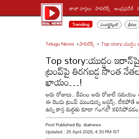
తాజా వార్తలు
పాలిటిక్స్‌
ఆంధ్రప్రదేశ్
Trending
ఎంటర్టైన్మెంట్
క్రీడలు
Telugu News
పాలిటిక్స్‌
Top story:యుద్ధం ఇర
Top story:యుద్ధం ఇరాన్‌పై క
ట్రంప్‌పై తిరగబడ్డ సొంత న
ఖాయం…!
ఆరు రోజులు.. కేవలం ఆరు రోజులే సమయం 
ఈ రెండు ట్రంప్‌ ముందున్న ఆప్షన్స్. లేకపోతే 
ఉన్న కాస్త మద్దతు కూడా గంగలో కలిసిపోవ
Post Published By:
dialnews
Updated : 25 April 2026, 4:30 PM IST