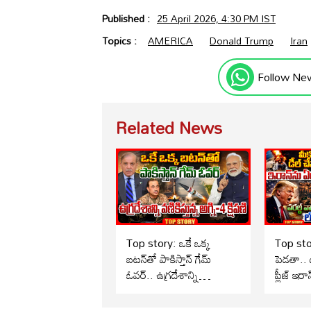
Published :
25 April 2026, 4:30 PM IST
Topics :
AMERICA
Donald Trump
Iran
Follow Ne
Related News
Top story: ఒకే ఒక్క
Top sto
బటన్‌తో పాకిస్తాన్ గేమ్
పెడతా.. 
ఓవర్.. ఉగ్రదేశాన్ని
ప్లీజ్ ఇర
వణికిస్తున్న అగ్ని-4 క్షిపణి.!
పీ*కలేకప