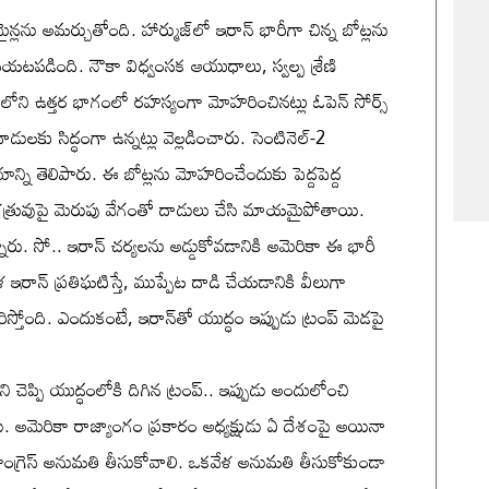
మైన్లను అమర్చుతోంది. హార్ముజ్‌లో ఇరాన్‌ భారీగా చిన్న బోట్లను
బయటపడింది. నౌకా విధ్వంసక ఆయుధాలు, స్వల్ప శ్రేణి
ముజ్‌‌లోని ఉత్తర భాగంలో రహస్యంగా మోహరించినట్లు ఓపెన్‌ సోర్స్‌
లకు సిద్ధంగా ఉన్నట్లు వెల్లడించారు. సెంటినెల్‌-2
్ని తెలిపారు. ఈ బోట్లను మోహరించేందుకు పెద్దపెద్ద
్రువుపై మెరుపు వేగంతో దాడులు చేసి మాయమైపోతాయి.
ున్నారు. సో.. ఇరాన్ చర్యలను అడ్డుకోవడానికి అమెరికా ఈ భారీ
 ఇరాన్ ప్రతిఘటిస్తే, ముప్పేట దాడి చేయడానికి వీలుగా
ిస్తోంది. ఎందుకంటే, ఇరాన్‌తో యుద్ధం ఇప్పుడు ట్రంప్‌ మెడపై
నని చెప్పి యుద్ధంలోకి దిగిన ట్రంప్‌.. ఇప్పుడు అందులోంచి
మెరికా రాజ్యాంగం ప్రకారం అధ్యక్షుడు ఏ దేశంపై అయినా
ంగ్రెస్‌ అనుమతి తీసుకోవాలి. ఒకవేళ అనుమతి తీసుకోకుండా