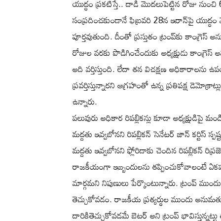
యుద్ధం ప్రకటిస్తే.. దాడి మొదలుపెట్టిన రోజు నుంచి 
సంప్రదించకుండానే ఫిబ్రవరి 28న ఇరాన్‌పై యుద్ధ
పూర్తవుతుంది. దీంతో ప్రస్తుతం ట్రంప్‌కు కాంగ్రెస్
రోజుల వరకు పొడిగించేందుకు అధ్యక్షుడు కాంగ్ర
అది వర్తిస్తుంది. లేదా తన విచక్షణ అధికారాలను ఉప
ప్రవర్తిస్తున్నారని ఆగ్రహంతో ఉన్న ప్రతిపక్ష డెమోక
ఉన్నారు.
పలువురు అధికార రిపబ్లికన్లు కూడా అధ్యక్షుడిపై మండ
మద్దతు ఇవ్వబోనని రిపబ్లికన్‌ సెనేటర్‌ జాన్‌ కర్టిస్
మద్దతు ఇవ్వబోనని ఫ్లోరిడాకు చెందిన రిపబ్లికన్‌ రిప్రజె
రాజకీయంగా ఇబ్బందులను తప్పించుకోవాలంటే ఏకపక్
మార్గమని నిపుణులు పేర్కొంటున్నారు. ట్రంప్ ముందు
తెచ్చుకోవడం. రాజకీయ ప్రత్యర్థుల ముందు అనుమ
దారికితెచ్చుకోవడమే బెటర్ అని ట్రంప్ భావిస్తున్