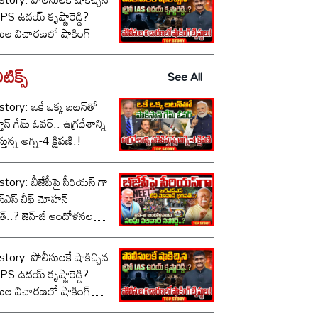
ీ IPS ఉదయ్ కృష్ణారెడ్డి?
సుల విచారణలో షాకింగ్
టులు!
టిక్స్‌
See All
tory: ఒకే ఒక్క బటన్‌తో
తాన్ గేమ్ ఓవర్.. ఉగ్రదేశాన్ని
్తున్న అగ్ని-4 క్షిపణి.!
tory: బీజేపీపై సీరియస్ గా
స్‌ఎస్ చీఫ్ మోహన్
్..? జెన్-జీ ఆందోళనలకు
పరివార్ సపోర్ట్..?
tory: పోలీసులకే షాకిచ్చిన
ీ IPS ఉదయ్ కృష్ణారెడ్డి?
సుల విచారణలో షాకింగ్
టులు!