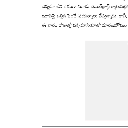
ఎన్నడూ లేని విధంగా మూడు ఎయిర్‌క్రాఫ్ట్ క్యారియర
ఇరాన్‌పై ఒత్తిడి పెంచే ప్రయత్నాలు చేస్తున్నాడు. కానీ,
ఈ వారం రోజుల్లో పశ్చిమాసియాలో మారణహోమం తప