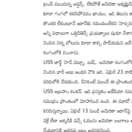
ట్రంప్‌ ముందున్న ఆప్షన్స్. లేకపోతే అమెరికా అధ్యక్ష
కూడా గంగలో కలిసిపోవడం ఖాయం. ఇది తెలుసు కాబట్టే 
తొందర లేదంటూనే ఇరాన్‌కు సమయంలేదని హెచ్చరిస్
అన్ని విధాలుగా ఒత్తిడితెచ్చే ప్రయత్నాలు షురూ చేశాడ
చెందిన చిన్న బోటును కూడా కాల్చి పారేయమని ఆదేశా
రంగంలోకి దించాడు.
USS జార్జ్ హెచ్.డబ్ల్యూ. బుష్‌.. అమెరికా రంగంలోకి ద
చెందిన భారీ అణు ఇంధన నౌక ఇది. ఏప్రిల్ 23 నా
పరిధిలోకి చేరుకుంది. దీనికంటే ముందే ఈ ప్రాం
USS అబ్రహం లింకన్. ఇది ప్రస్తుతం అరేబియా సముద్ర
సముద్రం ప్రాంతంలో మోహరించి ఉంది. ఈ మూడో 
కనిపిస్తున్నాయి. ఏప్రిల్ 13 నుండి అమెరికా ఇరాన్‌
వెళ్లే లేదా అక్కడికి వచ్చే ఓడలను అమెరికా బలగాలు
చేయడానికి అదనపు బలం అవసరమైంది.