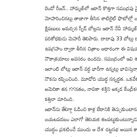
రెండో రీజన్.. హార్ముజ్‌లో ఇరాన్ కొత్తగా సముద్రపు 
మోహరించినట్లు తాజాగా తీసిన శాటిలైట్ ఫొటోల్లో 
క్షిపణులు అమర్చిన స్పీడ్‌ బోట్లను ఇరాన్‌ నేవీ హార్
పరిశోధకుడు మెహదీ తెలిపారు. దాదాపు 33 బోట్లు దాడు
ఉపగ్రహం ద్వారా తీసిన చిత్రాల ఆధారంగా ఈ విషయాన
నౌకాశ్రయాలు అవసరం ఉండదు. సముద్రంలో ఇవి శత
ఇలాంటి బోట్లు ఇరాన్‌ వద్ద భారీగా ఉన్నట్లు భావిస్త
నౌకను రప్పించింది. మూడోది యుద్ధ సన్నద్ధత. ఒకవేళ
అమెరికా తన గగనతల, నావికా శక్తిని అక్కడ కేంద్రీకర
కత్తిలా మారింది.
ఇరాన్‌ను తేలిగ్గా ఓడించి కాళ్ల బేరానికి తెచ్చుకుంటా
బయటపడటం ఎలాగో తెలియక తలపట్టుకుంటున్నాడు. అ
యుద్ధం ప్రకటించే ముందు ఆ దేశ చట్టసభ అయిన కా