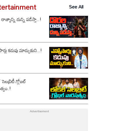
tertainment
See All
ాజ్యాన్ని దున్ని పడేస్తా..!
సార్లు కడుపు మాడ్చుకుని..!
సెలబ్రిటీ గ్లోబల్
త్వం.!