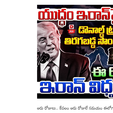
ఆరు రోజులు.. కేవలం ఆరు రోజులే సమయం ఈలోగ