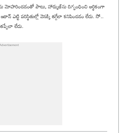
్లను మోహరించడంతో పాటు, హార్ముజ్‌ను దిగ్బంధించి ఆర్థికంగా
 ఇరాన్ ఎట్టి పరిస్థితుల్లో వెనక్కి తగ్గేలా కనిపించడం లేదు. సో..
్పేలా లేదు.