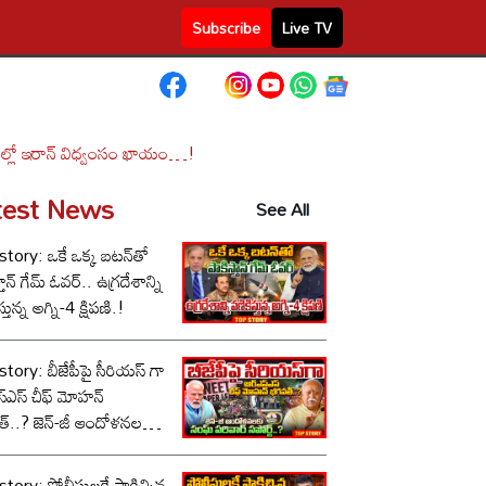
Subscribe
Live TV
ోజుల్లో ఇరాన్ విధ్వంసం ఖాయం…!
test News
See All
tory: ఒకే ఒక్క బటన్‌తో
తాన్ గేమ్ ఓవర్.. ఉగ్రదేశాన్ని
్తున్న అగ్ని-4 క్షిపణి.!
tory: బీజేపీపై సీరియస్ గా
స్‌ఎస్ చీఫ్ మోహన్
్..? జెన్-జీ ఆందోళనలకు
పరివార్ సపోర్ట్..?
tory: పోలీసులకే షాకిచ్చిన