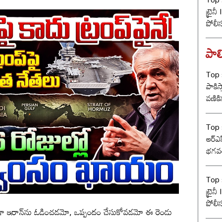
ట్రైన
పోలీ
ట్విస్
పాలి
Top s
పాకిస్
వణికిస
Top s
ఆర్‌ఎ
భగవత
సంఘ్ 
Top s
ట్రైన
పోలీ
ా ఇరాన్‌ను ఓడించడమో, ఒప్పందం చేసుకోవడమో ఈ రెండు
ట్విస్