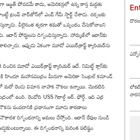
ుడిగా ఇజ్జత్ పోవడమే కాదు, అమెరికన్లలో ఉన్న కాస్త మద్దతు
En
ట్రంప్ వార్‌జోన్‌లో ఎండ్ గేమ్ స్టార్ట్ చేశాడు. చర్చలకు
దొరల ర
తున్నాడు. వీలైనంత త్వరగా తమతో ఒప్పందం చేసుకోవాలని
ు. ఇరాన్ పోర్టులను దిగ్బంధిస్తున్నాడు. హార్ముజ్‌లో ఇరాన్‌కు
లిచ్చాడు. ఇప్పుడు ఏకంగా మూడో ఎయిర్‌క్రాఫ్ట్ క్యారియర్‌ను
ఎన్నో
ించిన మూడో ఎయిర్‌క్రాఫ్ట్ క్యారియర్ ఇదే. నిమిట్జ్ క్లాస్‌కు
టికి హిందూ మహాసముద్రం మీదుగా అమెరికా సెంట్రల్ కమాండ్
తంలో మరో రెండు విమాన వాహక నౌకలు ఉన్నాయి. మొదటిది
లోకల్ 
వారస
ంలో ఉంది. రెండోది USS గెరాల్డ్ ఆర్. ఫోర్డ్. ఇది ఎర్ర
నౌకను పంపడానికి ప్రధానంగా మూడు కారణాలు
పై నౌకాదళ దిగ్బంధనాన్ని అమలు చేస్తోంది. ఇరాన్ రేవుల నుండి
 అడ్డుకుంటున్నాయి. ఈ దిగ్బంధనాన్ని మరింత పటిష్టం