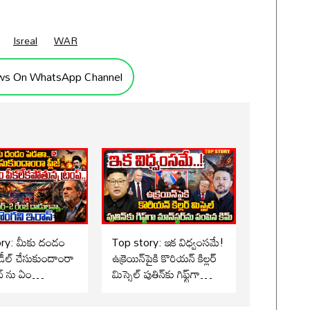
Isreal
WAR
ws On WhatsApp Channel
ry: మీకు దండం
Top story: ఇక విధ్వంసమే!
డీల్ చేసుకుందాంరా
ఉక్రెయిన్‌పైకి కొరియన్ కిల్లర్
ాన్ ను ఏం
మిస్సైల్ పుతిన్‌కు గిఫ్ట్‌గా
ోతున్న ట్రంప్..!
మాన్‌స్టర్‌ను పంపిన కిమ్..!