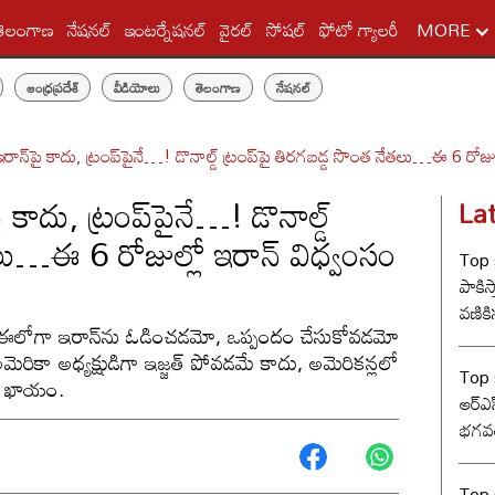
తెలంగాణ
నేషనల్
ఇంటర్నేషనల్
వైరల్
సోషల్
ఫోటో గ్యాలరీ
MORE
ఆంధ్రప్రదేశ్
వీడియోలు
తెలంగాణ
నేషనల్
ాన్‌పై కాదు, ట్రంప్‌పైనే…! డొనాల్డ్ ట్రంప్‌పై తిరగబడ్డ సొంత నేతలు…ఈ 6 ర
ాదు, ట్రంప్‌పైనే…! డొనాల్డ్
La
ేతలు…ఈ 6 రోజుల్లో ఇరాన్ విధ్వంసం
Top s
పాకిస్
వణికిస
ఈలోగా ఇరాన్‌ను ఓడించడమో, ఒప్పందం చేసుకోవడమో
అమెరికా అధ్యక్షుడిగా ఇజ్జత్ పోవడమే కాదు, అమెరికన్లలో
Top s
డం ఖాయం.
ఆర్‌ఎ
భగవత
సంఘ్ 
Top s