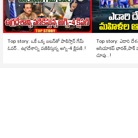
Top story: ఒకే ఒక్క బటన్‌తో పాకిస్తాన్ గేమ్
Top story: ఎడారి ద
ఓవర్.. ఉగ్రదేశాన్ని వణికిస్తున్న అగ్ని-4 క్షిపణి.!
ఆసియాకప్ భారత్,పాక్ మ
చూపు..!