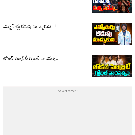
ఎన్నోసార్లు కడుపు మాడ్చుకుని..!
లోకల్ సెలబ్రిటీ గ్లోబల్ వారసత్వం.!