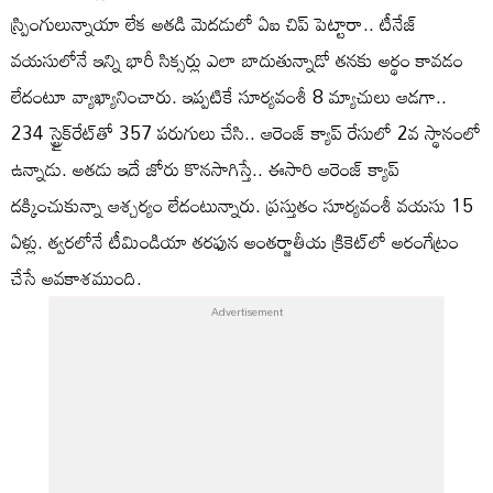
స్ప్రింగులున్నాయా లేక అతడి మెదడులో ఏఐ చిప్ పెట్టారా.. టీనేజ్
వయసులోనే ఇన్ని భారీ సిక్సర్లు ఎలా బాదుతున్నాడో తనకు అర్థం కావడం
లేదంటూ వ్యాఖ్యానించారు. ఇప్ప‌టికే సూర్యవంశీ 8 మ్యాచులు ఆడగా..
234 స్ట్రైక్‌రేట్‌తో 357 ప‌రుగులు చేసి.. ఆరెంజ్ క్యాప్ రేసులో 2వ స్థానంలో
ఉన్నాడు. అతడు ఇదే జోరు కొనసాగిస్తే.. ఈసారి ఆరెంజ్ క్యాప్
దక్కించుకున్నా ఆశ్చర్యం లేదంటున్నారు. ప్రస్తుతం సూర్యవంశీ వయసు 15
ఏళ్లు. త్వ‌ర‌లోనే టీమిండియా త‌ర‌ఫున అంత‌ర్జాతీయ క్రికెట్‌లో అరంగేట్రం
చేసే అవ‌కాశ‌ముంది.