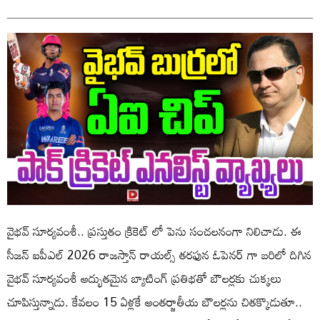
వైభవ్ సూర్యవంశీ.. ప్రస్తుతం క్రికెట్ లో పెను సంచలనంగా నిలిచాడు. ఈ
సీజన్ ఐపీఎల్ 2026 రాజ‌స్తాన్ రాయ‌ల్స్ తరఫున ఓపెనర్ గా బరిలో దిగిన
వైభ‌వ్ సూర్య‌వంశీ అద్భుతమైన బ్యాటింగ్ ప్రతిభతో బౌలర్లకు చుక్కలు
చూపిస్తున్నాడు. కేవలం 15 ఏళ్లకే అంతర్జాతీయ బౌలర్లను చితక్కొడుతూ..