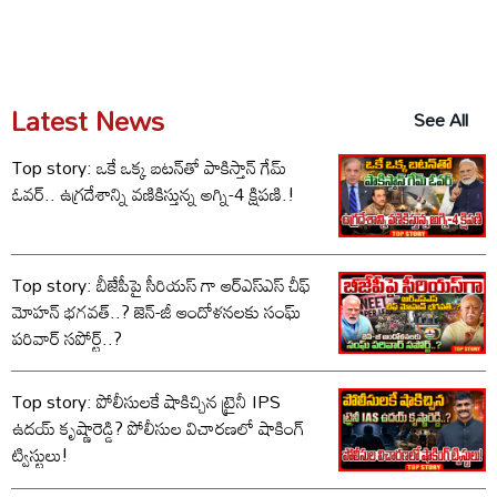
Latest News
See All
Top story: ఒకే ఒక్క బటన్‌తో పాకిస్తాన్ గేమ్
ఓవర్.. ఉగ్రదేశాన్ని వణికిస్తున్న అగ్ని-4 క్షిపణి.!
Top story: బీజేపీపై సీరియస్ గా ఆర్‌ఎస్‌ఎస్ చీఫ్
మోహన్ భగవత్..? జెన్-జీ ఆందోళనలకు సంఘ్
పరివార్ సపోర్ట్..?
Top story: పోలీసులకే షాకిచ్చిన ట్రైనీ IPS
ఉదయ్ కృష్ణారెడ్డి? పోలీసుల విచారణలో షాకింగ్
ట్విస్టులు!