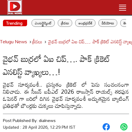
Trending
ఎంటర్టైన్మెంట్
క్రీడలు
ఆంధ్రప్రదేశ్
వీడియోలు
తెలం
Telugu News
క్రీడలు
వైభవ్ బుర్రలో ఏఐ చిప్…. పాక్ క్రికెట్ ఎనలిస్ట్ వ్య
వైభవ్ బుర్రలో ఏఐ చిప్…. పాక్ క్రికెట్
ఎనలిస్ట్ వ్యాఖ్యలు…!
వైభవ్ సూర్యవంశీ.. ప్రస్తుతం క్రికెట్ లో పెను సంచలనంగా
నిలిచాడు. ఈ సీజన్ ఐపీఎల్ 2026 రాజ‌స్తాన్ రాయ‌ల్స్ తరఫున
ఓపెనర్ గా బరిలో దిగిన వైభ‌వ్ సూర్య‌వంశీ అద్భుతమైన బ్యాటింగ్
ప్రతిభతో బౌలర్లకు చుక్కలు చూపిస్తున్నాడు.
Post Published By:
dialnews
Updated : 28 April 2026, 12:29 PM IST