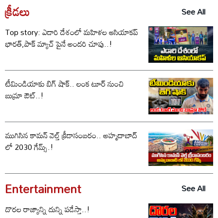
క్రీడలు
See All
Top story: ఎడారి దేశంలో మహిళల ఆసియాకప్
భారత్,పాక్ మ్యాచ్ పైనే అందరి చూపు..!
టీమిండియాకు బిగ్ షాక్.. లంక టూర్ నుంచి
బుమ్రా ఔట్..!
ముగిసిన కామన్ వెల్త్ క్రీడాసంబరం.. అహ్మదాబాద్
లో 2030 గేమ్స్.!
Entertainment
See All
దొరల రాజ్యాన్ని దున్ని పడేస్తా..!