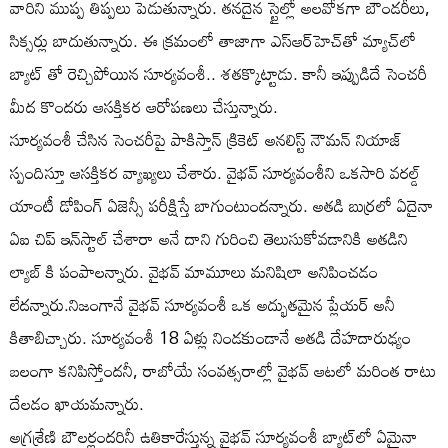
వారిని ముప్ప తిప్పలు పెడుతున్నారు. తనదైన స్టైల్లో అలవోకగా బౌండరీలు,
సిక్సర్లు బాదుతున్నారు. ఈ క్రమంలో తాజాగా ఎస్ఆర్‌హెచ్‌తో మ్యాచ్‌లో
బ్యాట్ తో రెచ్చిపోయిన సూర్యవంశీ.. శతక్కొట్టాడు. కానీ ఇప్పుడిదే సెంచరీ
మీద కొందరు ఆసక్తికర ఆరోపణలు చేస్తున్నారు.
సూర్యవంశీ చేసిన సెంచరీపై పాకిస్తాన్ క్రికెట్ అనలిస్ట్ నౌమ‌న్ నియాజ్
స్పందిస్తూ ఆసక్తికర వ్యాఖ్యలు చేశారు. వైభవ్ సూర్యవంశీని ఒకసారి వ‌ర‌ల్డ్
యాంటీ డోపింగ్ ఏజెన్సీ పరీక్షిస్తే బాగుంటుందన్నారు. అత‌డి బుర్ర‌లో ఏదైనా
ఏఐ చిప్ ఇన్‌స్టాల్ చేశారా అనే దాని గురించి తెలుసుకోవడానికి అతడిని
ల్యాబ్ కి పంపాలన్నారు. వైభ‌వ్ మామూలు మనిషిలా అనిపించడం
లేదన్నారు.నిజంగానే వైభ‌వ్ సూర్య‌వంశీ ఒక అద్భుత‌మైన ప్లేయ‌ర్‌ అనీ
కితాబిచ్చారు. సూర్య‌వంశీ 18 ఏళ్లు నిండకుండానే అతడి దేహదారుఢ్యం
బలంగా కనిపిస్తోందనీ, రాబోయే సంవత్సరాల్లో వైభవ్ ఆటలో మరింత రాటు
దేలడం ఖాయమన్నారు.
అగ్రశ్రేణి బౌలర్లందరినీ ఉతికారేస్తున్న వైభవ్ సూర్యవంశీ బ్యాట్‌లో ఏమైనా