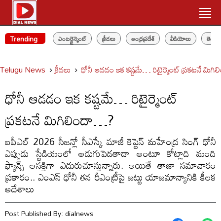
Trending
ఎంటర్టైన్మెంట్
క్రీడలు
ఆంధ్రప్రదేశ్
వీడియోలు
తెలం
Telugu News
క్రీడలు
ధోనీ ఆడడం ఇక కష్టమే… రిటైర్మెంట్ ప్రకటనే మిగ
ధోనీ ఆడడం ఇక కష్టమే… రిటైర్మెంట్
ప్రకటనే మిగిలిందా…?
ఐపీఎల్ 2026 సీజన్లో సీఎస్కే మాజీ కెప్టెన్ మహేంద్ర సింగ్ ధోనీ
ఎప్పుడు స్టేడియంలో అడుగుపెడతాడా అంటూ కోట్లాది మంది
ఫ్యాన్స్ ఆసక్తిగా ఎదురుచూస్తున్నారు. అయితే తాజా సమాచారం
ప్రకారం.. ఎంఎస్ ధోనీ తన రీఎంట్రీపై జట్టు యాజమాన్యానికి కీలక
ఆదేశాలు
Post Published By:
dialnews