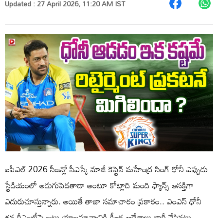
Updated : 27 April 2026, 11:20 AM IST
ఐపీఎల్ 2026 సీజన్లో సీఎస్కే మాజీ కెప్టెన్ మహేంద్ర సింగ్ ధోనీ ఎప్పుడు
స్టేడియంలో అడుగుపెడతాడా అంటూ కోట్లాది మంది ఫ్యాన్స్ ఆసక్తిగా
ఎదురుచూస్తున్నారు. అయితే తాజా సమాచారం ప్రకారం.. ఎంఎస్ ధోనీ
తన రీఎంట్రీపై జట్టు యాజమాన్యానికి కీలక ఆదేశాలు జారీ చేసినట్లు