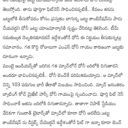
తెలుస్తోంది. తాను పూర్తిగా ఫిట్‌నెస్ సాధించినప్పటికీ.. కేవలం తనను
జట్టులోకి తీసుకోవడం కోసం ప్రస్తుతం బాగున్న జట్టు కాంబినేషన్‌ను పాడు
చేయవద్దని ధోనీ జట్టు యాజమాన్యానికి స్పష్టం చేసినట్లు తెలిసింది. టీమ్
సమతుల్యత దెబ్బతినకూడదనే ఉద్దేశంతోనే ధోనీ ఈ నిర్ణయం తీసుకున్నట్లు
సమాచారం. గత కొద్ది రోజులుగా ఎంఎస్ ధోనీ గాయం కారణంగా జట్టుకు
దూరంగా ఉన్నాడు.
ముంబై ఇండియన్స్‌తో జరిగిన గత మ్యాచ్‌లోనే ధోనీ బరిలోకి దిగుతాడని
అందరూ భావించినప్పటికీ.. ధోనీ బెంచ్‌కే పరిమితమయ్యాడు. ఆ మ్యాచ్‌లో
చెన్నై 103 పరుగుల భారీ తేడాతో విజయం సాధించింది. మ్యాచ్ అనంతరం
బ్యాటింగ్ కోచ్ మైఖేల్ హస్సీ ధోనీ గాయంపై స్పందించాడు. పూర్తి ఫిట్ నెస్
సాధించాకే అతను బరిలోకి దిగుతాడన్నాడు. తాజాగా చెపాక్ స్టేడియం
వేదికగా గుజరాత్ టైటాన్స్‌తో మ్యాచ్‌లో కూడా ధోనీ ఆడలేదు.జట్టు
కాంబినేషన్ ను డిస్టర్బ్ చేయొద్దనే ఉద్దేశంతోనే ఫిట్ గా ఉన్నా కూడా బెంచ్