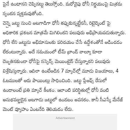
పైనే ఉంటానని చెప్పినట్టు తెలుస్తోంది. మరోవైపు ధోనీ నిర్ణయంపై మిశ్రమ
స్పందన వ్యక్తమవుతోంది.
చెన్నై జట్టు నుంచి ఆటగాడిగా ధోనీ తప్పుకున్నట్టేననీ, రిటైర్మెంట్ పై
అధికారిక ప్రకటన మాత్రమే మిగిలిందని పలువురు అభిప్రాయపడుతున్నారు.
ధోనీ లేని జట్టును అభిమానులకు పరిచయం చేసే ఉద్దేశంతోనే ఆడించడం
లేదంటున్నారు. అదే సమయంలో టీమ్ బ్రాండ్ వాల్యూ కూడా
దెబ్బతినకుండా ధోనీపై సస్పెన్స్ మెయింటైన్ చేస్తున్నారని పలువురు
విశ్లేషిస్తున్నారు. ఇదిలా ఉంటేఆడిన 7 మ్యాచ్‌ల్లో మూడు విజయాలు, 4
ఓటములతో ఆరు పాయింట్లు సాధించింది. జట్టు ప్లేఆఫ్స్ రేసులో
ఉండాలంటే ప్రతి మ్యాచ్ కీలకం. ఇలాంటి పరిస్థితుల్లో ధోనీ వంటి
అనుభవజ్ఞుడైన ఆటగాడు జట్టులో ఉండటం అవసరం. కానీ సీఎస్కే మేనేజ్
మెంట్ వ్యూహం ఏంటనేది తెలియడం లేదు.