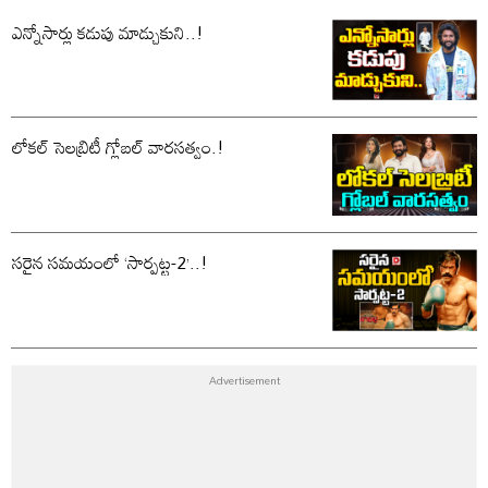
ఎన్నోసార్లు కడుపు మాడ్చుకుని..!
లోకల్ సెలబ్రిటీ గ్లోబల్ వారసత్వం.!
సరైన సమయంలో ‘సార్పట్ట-2’..!