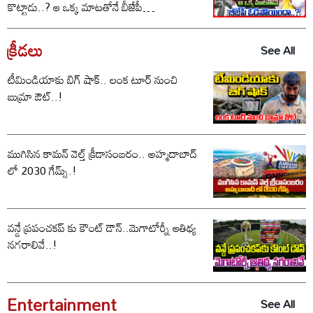
కొట్టాడు..? ఆ ఒక్క మాటతోనే బీజేపీ
ఓడిపోయిందా..?
క్రీడలు
See All
టీమిండియాకు బిగ్ షాక్.. లంక టూర్ నుంచి
బుమ్రా ఔట్..!
ముగిసిన కామన్ వెల్త్ క్రీడాసంబరం.. అహ్మదాబాద్
లో 2030 గేమ్స్.!
వన్డే ప్రపంచకప్ కు కౌంట్ డౌన్..మెగాటోర్నీ ఆతిథ్య
నగరాలివే..!
Entertainment
See All