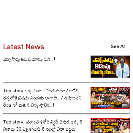
Latest News
See All
ఎన్నోసార్లు కడుపు మాడ్చుకుని..!
Top story:ఒక్క మాట.. ఎంత మంట? కావేరి
రచ్చలోకి త్రిషను ఎందుకు లాగారు..? ఊహించని
రేంజ్ లో బుక్కైన చిన్న స్టాలిన్..!
Top story: ప్రశాంత్ కిశోర్ విక్టరీ వెనుక ఉన్న 5
నిజాలు 30 ఏళ్ల కోటను 8 నెలల్లో ఎలా బద్దలు