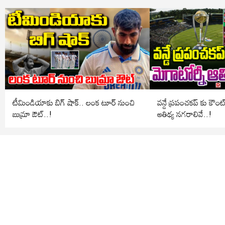
టీమిండియాకు బిగ్ షాక్.. లంక టూర్ నుంచి
వన్డే ప్రపంచకప్ కు కౌంట
బుమ్రా ఔట్..!
ఆతిథ్య నగరాలివే..!