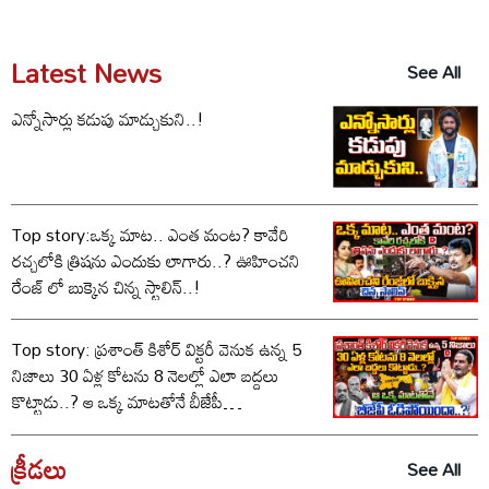
Latest News
See All
ఎన్నోసార్లు కడుపు మాడ్చుకుని..!
Top story:ఒక్క మాట.. ఎంత మంట? కావేరి
రచ్చలోకి త్రిషను ఎందుకు లాగారు..? ఊహించని
రేంజ్ లో బుక్కైన చిన్న స్టాలిన్..!
Top story: ప్రశాంత్ కిశోర్ విక్టరీ వెనుక ఉన్న 5
నిజాలు 30 ఏళ్ల కోటను 8 నెలల్లో ఎలా బద్దలు
కొట్టాడు..? ఆ ఒక్క మాటతోనే బీజేపీ
ఓడిపోయిందా..?
క్రీడలు
See All