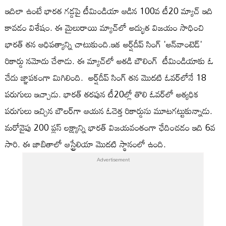
ఇదిలా ఉంటే భారత గడ్డపై టీమిండియా ఆడిన 100వ టీ20 మ్యాచ్ ఇది
కావడం విశేషం. ఈ మైలురాయి మ్యాచ్‌లో అద్భుత విజయం సాధించి
భారత్ తన ఆధిపత్యాన్ని చాటుకుంది.ఇక అర్ష్‌దీప్ సింగ్ 'అన్‌వాంటెడ్'
రికార్డు నమోదు చేశాడు. ఈ మ్యాచ్‌లో అతడి బౌలింగ్ టీమిండియాకు ఓ
చేదు జ్ఞాపకంగా మిగిలింది. అర్ష్‌దీప్ సింగ్ తన మొదటి ఓవర్‌లోనే 18
పరుగులు ఇచ్చాడు. భారత్ తరపున టీ20ల్లో తొలి ఓవర్‌లో అత్యధిక
పరుగులు ఇచ్చిన బౌలర్‌గా ఆయన ఓచెత్త రికార్డును మూటగట్టుకున్నాడు.
మరోవైపు 200 ప్లస్ లక్ష్యాన్ని భారత్ విజయవంతంగా ఛేదించడం ఇది 6వ
సారి. ఈ జాబితాలో ఆస్ట్రేలియా మొదటి స్థానంలో ఉంది.