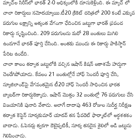
మ్యాచ్‌ల సిరీస్‌లో భారత్ 2-0 ఆధిక్యంలోకి దూసుకెళ్లింది. ఈ మ్యాచ్ లో
చాలా రికార్డులు నమోదయ్యాయి.టీ20 క్రికెట్ చరిత్రలో 200 కంటే ఎక్కువ
పరుగుల లక్ష్యాన్ని అత్యంత వేగంగా ఛేదించిన జట్టుగా భారత్ ప్రపంచ
రికార్డు సృష్టించింది. 209 పరుగులను మరో 28 బంతులు మిగిలి
ఉండగానే భారత్ పూర్తి చేసింది. అంతకు ముందు ఈ రికార్డు పాకిస్థాన్
పేరిట ఉండేది.
చాలా కాలం తర్వాత జట్టులోకి వచ్చిన ఇషాన్ కిషన్ ఆకాశమే హద్దుగా
చెలరేగిపోయాడు. కేవలం 21 బంతుల్లోనే హాఫ్ సెంచరీ పూర్తి చేసి,
న్యూజిలాండ్‌పై వేగవంతమైన టీ20 హాఫ్ సెంచరీ సాధించిన భారత
బ్యాటర్‌గా రికార్డుకెక్కాడు. ఇషాన్ మొత్తం 32 బంతుల్లో 76 పరుగులు చేసి
విజయానికి పునాది వేశాడు. అలాగే దాదాపు 463 రోజుల సుదీర్ఘ నిరీక్షణ
తర్వాత కెప్టెన్ సూర్యకుమార్ యాదవ్ తన ఫేవరెట్ ఫార్మాట్‌లో అర్ధశతకం
బాదాడు. ఓపెనర్లు త్వరగా ఔటైప్పటికీ, సూర్య తనదైన శైలిలో ఆడి జట్టును
గెలిపించాడు.