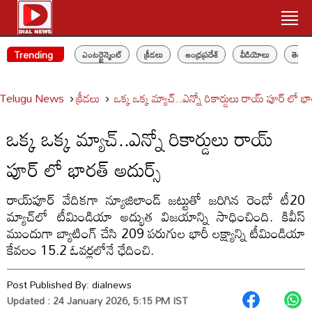
Trending
ఎంటర్టైన్మెంట్
క్రీడలు
ఆంధ్రప్రదేశ్
వీడియోలు
తెలం
Telugu News
క్రీడలు
ఒక్క ఒక్క మ్యాచ్..ఎన్నో రికార్డులు రాయ్ పూర్ లో భా
ఒక్క ఒక్క మ్యాచ్..ఎన్నో రికార్డులు రాయ్
పూర్ లో భారత్ అదుర్స్
రాయ్‌పూర్ వేదికగా న్యూజిలాండ్ జట్టుతో జరిగిన రెండో టీ20
మ్యాచ్‌లో టీమిండియా అద్భుత విజయాన్ని సాధించింది. కివీస్
ముందుగా బ్యాటింగ్ చేసి 209 పరుగుల భారీ లక్ష్యాన్ని టీమిండియా
కేవలం 15.2 ఓవర్లలోనే ఛేదించి.
Post Published By:
dialnews
Updated : 24 January 2026, 5:15 PM IST