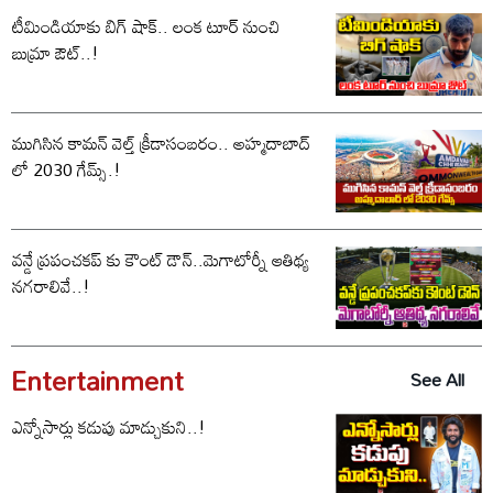
టీమిండియాకు బిగ్ షాక్.. లంక టూర్ నుంచి
బుమ్రా ఔట్..!
ముగిసిన కామన్ వెల్త్ క్రీడాసంబరం.. అహ్మదాబాద్
లో 2030 గేమ్స్.!
వన్డే ప్రపంచకప్ కు కౌంట్ డౌన్..మెగాటోర్నీ ఆతిథ్య
నగరాలివే..!
Entertainment
See All
ఎన్నోసార్లు కడుపు మాడ్చుకుని..!