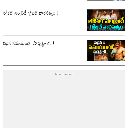
లోకల్ సెలబ్రిటీ గ్లోబల్ వారసత్వం.!
సరైన సమయంలో ‘సార్పట్ట-2’..!