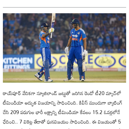
రాయ్‌పూర్ వేదికగా న్యూజిలాండ్ జట్టుతో జరిగిన రెండో టీ20 మ్యాచ్‌లో
టీమిండియా అద్భుత విజయాన్ని సాధించింది. కివీస్ ముందుగా బ్యాటింగ్
చేసి 209 పరుగుల భారీ లక్ష్యాన్ని టీమిండియా కేవలం 15.2 ఓవర్లలోనే
ఛేదించి.. 7 వికెట్ల తేడాతో ఘనవిజయం సాధించింది. ఈ విజయంతో 5