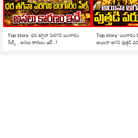
Top story: ధర తగ్గినా పెరగని బంగారం
Top story: బంగారం కొ
సేల్స్.. అసలు కారణం ఇదే..!
అయినా ఆగని పుత్తడి పర