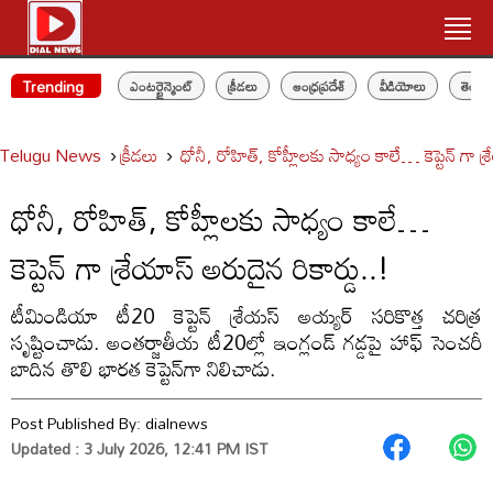
Trending
ఎంటర్టైన్మెంట్
క్రీడలు
ఆంధ్రప్రదేశ్
వీడియోలు
తెలం
Telugu News
క్రీడలు
ధోనీ, రోహిత్, కోహ్లీలకు సాధ్యం కాలే… కెప్టెన్ గా శ్
ధోనీ, రోహిత్, కోహ్లీలకు సాధ్యం కాలే…
కెప్టెన్ గా శ్రేయాస్ అరుదైన రికార్డు..!
టీమిండియా టీ20 కెప్టెన్ శ్రేయస్ అయ్యర్ సరికొత్త చరిత్ర
సృష్టించాడు. అంతర్జాతీయ టీ20ల్లో ఇంగ్లండ్ గడ్డపై హాఫ్ సెంచరీ
బాదిన తొలి భారత కెప్టెన్‌గా నిలిచాడు.
Post Published By:
dialnews
Updated : 3 July 2026, 12:41 PM IST