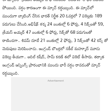
పోయింది. వర్షం కారణంగా ఈ మ్యాచ్ రద్దయ్యింది. ఈ మ్యాచ్‌లో
ముందుగా బ్యాటింగ్ చేసిన భారత్ నిర్ణీత 20 ఓవర్లలో 7 వికెట్లకు 189
పరుగులు చేసింది.అభిషేక్ శర్మ 24 బంతుల్లో 6 ఫోర్లు, 4 సిక్స్‌లతో 59,
శ్రేయస్ అయ్యర్ 47 బంతుల్లో 6 ఫోర్లు, సిక్స్‌తో 68 పరుగులతో
రాణించగా.. శివమ్ దూబే 21 బంతుల్లో 2 ఫోర్లు, 3 సిక్స్‌లతో 42 రన్స్ తో
మెరుపులు మెరిపించాడు. ఇంగ్లండ్ బౌలర్లలో సకీబ్ మహ్మూద్ మూడు
వికెట్లు తీయగా.. ఆదిల్ రషీద్, సామ్ కరణ్ తలో వికెట్ తీసారు. తర్వాత
ఇంగ్లండ్ ఇన్నింగ్స్ ప్రారంభానికి ముందు భారీ వర్షం రావడంతో మ్యాచ్‌
రద్దయ్యింది.