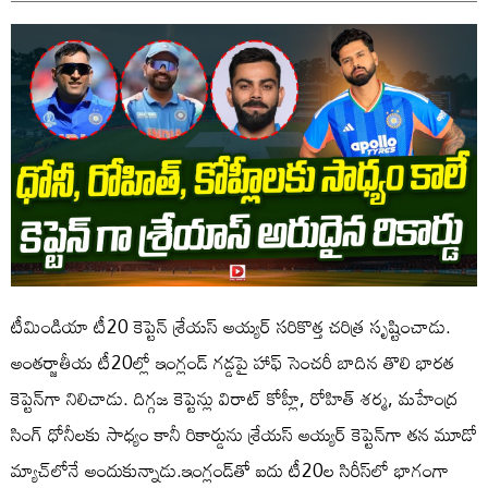
టీమిండియా టీ20 కెప్టెన్ శ్రేయస్ అయ్యర్ సరికొత్త చరిత్ర సృష్టించాడు.
అంతర్జాతీయ టీ20ల్లో ఇంగ్లండ్ గడ్డపై హాఫ్ సెంచరీ బాదిన తొలి భారత
కెప్టెన్‌గా నిలిచాడు. దిగ్గజ కెప్టెన్లు విరాట్ కోహ్లీ, రోహిత్ శర్మ, మహేంద్ర
సింగ్ ధోనీలకు సాధ్యం కానీ రికార్డు‌ను శ్రేయస్ అయ్యర్ కెప్టెన్‌గా తన మూడో
మ్యాచ్‌లోనే అందుకున్నాడు.ఇంగ్లండ్‌తో ఐదు టీ20ల సిరీస్‌లో భాగంగా