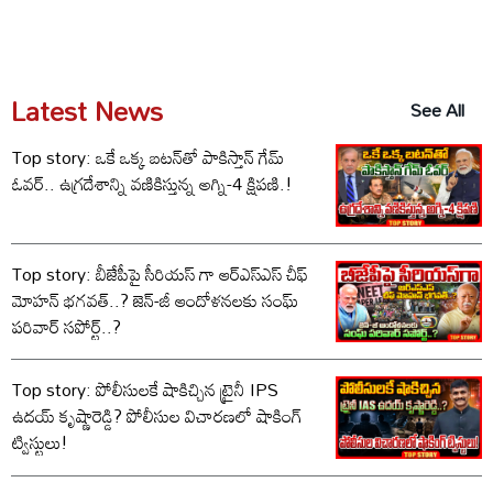
Latest News
See All
Top story: ఒకే ఒక్క బటన్‌తో పాకిస్తాన్ గేమ్
ఓవర్.. ఉగ్రదేశాన్ని వణికిస్తున్న అగ్ని-4 క్షిపణి.!
Top story: బీజేపీపై సీరియస్ గా ఆర్‌ఎస్‌ఎస్ చీఫ్
మోహన్ భగవత్..? జెన్-జీ ఆందోళనలకు సంఘ్
పరివార్ సపోర్ట్..?
Top story: పోలీసులకే షాకిచ్చిన ట్రైనీ IPS
ఉదయ్ కృష్ణారెడ్డి? పోలీసుల విచారణలో షాకింగ్
ట్విస్టులు!