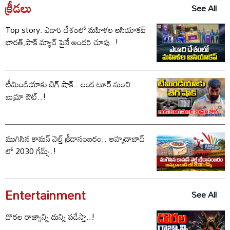
క్రీడలు
See All
Top story: ఎడారి దేశంలో మహిళల ఆసియాకప్
భారత్,పాక్ మ్యాచ్ పైనే అందరి చూపు..!
టీమిండియాకు బిగ్ షాక్.. లంక టూర్ నుంచి
బుమ్రా ఔట్..!
ముగిసిన కామన్ వెల్త్ క్రీడాసంబరం.. అహ్మదాబాద్
లో 2030 గేమ్స్.!
Entertainment
See All
దొరల రాజ్యాన్ని దున్ని పడేస్తా..!