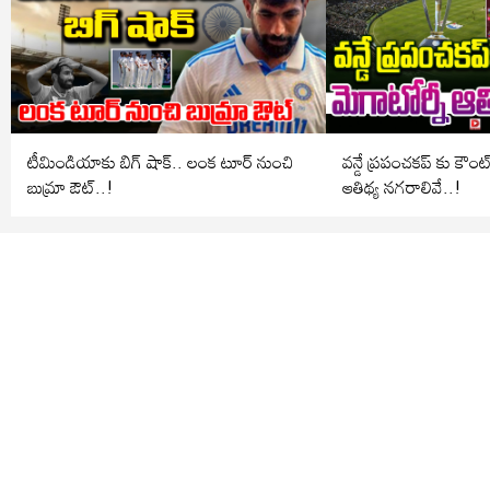
టీమిండియాకు బిగ్ షాక్.. లంక టూర్ నుంచి
వన్డే ప్రపంచకప్ కు కౌంట
బుమ్రా ఔట్..!
ఆతిథ్య నగరాలివే..!