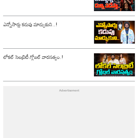
ఎన్నోసార్లు కడుపు మాడ్చుకుని..!
లోకల్ సెలబ్రిటీ గ్లోబల్ వారసత్వం.!