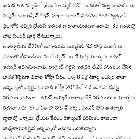
జరిగిన తొలి మ్యాచ్‌లో శ్రేయస్ అయ్యర్ హాఫ్ సెంచరీతో సత్తా చాటాడు. ఈ
మ్యాచ్‌లోనూ ఇషాన్ కిషన్, సంజూ శాంసన్ విఫలమవడంతో త్వరగానే
క్రీజులోకి వచ్చిన శ్రేయస్ అత్యంత బాధ్యతాయుతంగా ఆడాడు. 39 బంతుల్లో
హాఫ్ సెంచరీ పూర్తి చేసుకున్నాడు.
అంతర్జాతీయ టీ20ల్లో ఇది శ్రేయస్ అయ్యర్‌కు 9వ హాఫ్ సెంచరీ.ఈ
క్రమంలో టీమిండియా మాజీ కెప్టెన్ విరాట్ కోహ్లీ రికార్డును శ్రేయస్
అయ్యర్ అధిగమించాడు. ఇంగ్లండ్ గడ్డపై అత్యధిక టీ20 పరుగులు చేసిన
భారత కెప్టెన్‌గా విరాట్ కోహ్లీ పేరిట ఉన్న 8 ఏళ్ల రికార్డ్ అయ్యర్ తాజా
ఇన్నింగ్స్‌తో బద్దలైంది.విరాట్ కోహ్లీ 2018లో 47 ఇంగ్లండ్ గడ్డపై
పరుగులు చేయగా.. శ్రేయస్ అయ్యర్ తాజాగా 68 పరుగులతో ఆ రికార్డును
తిరగరాశాడు. ఈ జాబితాలో రోహిత్ శర్మ , ఎంఎస్ ధోని ఆ తర్వాతి
స్థానాల్లో ఉన్నారు. శ్రేయస్ కేవలం రికార్డులకే పరిమితం కాకుండా
బాధ్యతాయుతమైన ఇన్నింగ్స్‌తో జట్టును ఆదుకున్నాడు.
ఈ మ్యాచ్‌లో శ్రేయస్ అయ్యర్ హాఫ్ సెంచరీతో చెలరేగినా లాభం లేకుండా