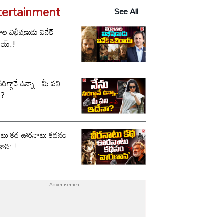
tertainment
See All
ాల విభీషణుడు వివేక్
ాయ్.!
సరిగ్గానే ఉన్నా.. మీ పని
ా?
ాటు కథ ఊరనాటు కథనం
ాసి’.!