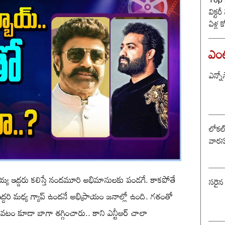
విక్టర
ఏళ్ల 
కొట్ట
బీజే
ఎంటర
ఎన్నో
లోకల్ 
వారస
ాలయ్య ఇద్దరు కలిస్తే నందమూరి అభిమానులకు పండగే. కాకపోతే
సరైన
్దరి మధ్య గ్యాప్ ఉందనే అభిప్రాయం జనాల్లో ఉంది. గతంతో
ావటం కూడా బాగా తగ్గించారు.. కాని ఎన్టీఆర్ చాలా