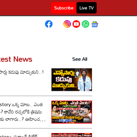
Subscribe
Live TV
test News
See All
సార్లు కడుపు మాడ్చుకుని..!
story:ఒక్క మాట.. ఎంత
కావేరి రచ్చలోకి త్రిషను
కు లాగారు..? ఊహించని
లో బుక్కైన చిన్న స్టాలిన్..!
tory: ప్రశాంత్ కిశోర్