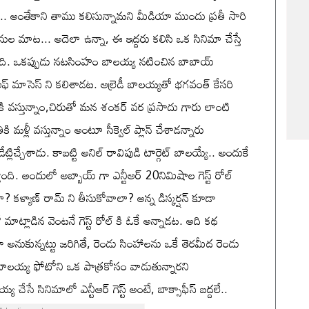
ి... అంతేకాని తాము కలిసున్నామని మీడియా ముందు ప్రతీ సారి
ుల మాట... అదెలా ఉన్నా, ఈ ఇద్దరు కలిసి ఒక సినిమా చేస్తే
ఉంది. ఒకప్పుడు నటసింహం బాలయ్య నటించిన బాబాయ్
్ ఆఫ్ మాసెస్ ని కలిశాడట. ఆల్రెడీ బాలయ్యతో భగవంత్ కేసరి
తికి వస్తున్నాం,చిరుతో మన శంకర్ వర ప్రసాదు గారు లాంటి
ికి మళ్లీ వస్తున్నాం అంటూ సీక్వెల్ ప్లాన్ చేశాడన్నారు
ేట్లిచ్చేశాడు. కాబట్టి అనిల్ రావిపుడి టార్గెట్ బాలయ్యే.. అందుకే
ోంది. అందులో అబ్బాయ్ గా ఎన్టీఆర్ 20నిమిషాల గెస్ట్ రోల్
కళ్యాణ్ రామ్ ని తీసుకోవాలా? అన్న డిస్కర్షన్ కూడా
 మాట్లాడిన వెంటనే గెస్ట్ రోల్ కి ఓకే అన్నాడట. అది కథ
తా అనుకున్నట్టు జరిగితే, రెండు సింహాలను ఒకే తెరమీద రెండు
య్ బాలయ్య ఫోటోని ఒక పాత్రకోసం వాడుతున్నారని
య చేసే సినిమాలో ఎన్టీఆర్ గెస్ట్ అంటే, బాక్సాఫీస్ బద్దలే..