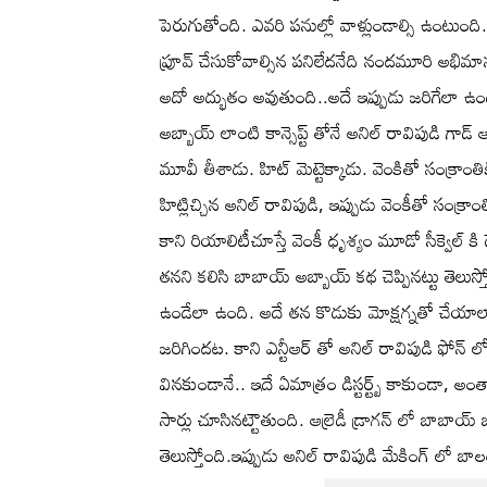
పెరుగుతోంది. ఎవరి పనుల్లో వాళ్లుండాల్సి ఉంటుంద
ప్రూవ్ చేసుకోవాల్సిన పనిలేదనేది నందమూరి అభిమాన
అదో అద్భుతం అవుతుంది..అదే ఇప్పుడు జరిగేలా 
అబ్బాయ్ లాంటి కాన్సెప్ట్ తోనే అనిల్ రావిపుడి గాడ
మూవీ తీశాడు. హిట్ మెట్టెక్కాడు. వెంకితో సంక్రాం
హిట్లిచ్చిన అనిల్ రావిపుడి, ఇప్పుడు వెంకీతో సంక్రాంత
కాని రియాలిటీచూస్తే వెంకీ ధృశ్యం మూడో సీక్వెల్ కి డ
తనని కలిసి బాబాయ్ అబ్బాయ్ కథ చెప్పినట్టు తెలుస్త
ఉండేలా ఉంది. అదే తన కొడుకు మోక్షగ్నతో చేయాలా? 
జరిగిందట. కాని ఎన్టీఆర్ తో అనిల్ రావిపుడి ఫోన్ లో
వినకుండానే.. ఇదే ఏమాత్రం డిస్టర్ట్బ్ కాకుండా, అం
సార్లు చూసినట్టౌతుంది. ఆల్రెడీ డ్రాగన్ లో బాబా
తెలుస్తోంది.ఇప్పుడు అనిల్ రావిపుడి మేకింగ్ లో బాలయ్