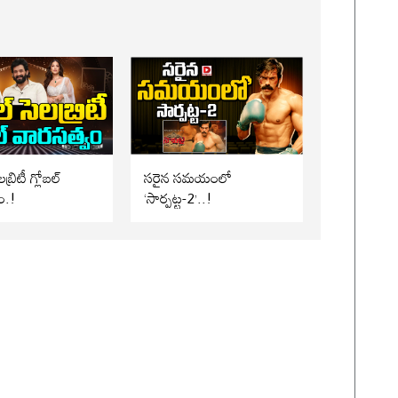
బ్రిటీ గ్లోబల్
సరైన సమయంలో
ం.!
‘సార్పట్ట-2’..!