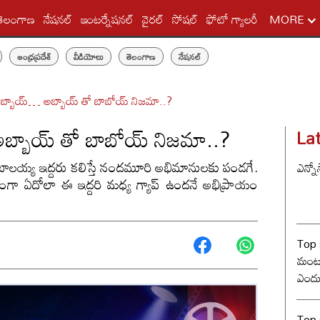
తెలంగాణ
నేషనల్
ఇంటర్నేషనల్
వైరల్
సోషల్
ఫోటో గ్యాలరీ
MORE
ఆంధ్రప్రదేశ్
వీడియోలు
తెలంగాణ
నేషనల్
బ్బాయ్… అబ్బాయ్ తో బాబోయ్ నిజమా..?
బ్బాయ్ తో బాబోయ్ నిజమా..?
La
స్ బాలయ్య ఇద్దరు కలిస్తే నందమూరి అభిమానులకు పండగే.
ఎన్నో
కంగా ఏదోలా ఈ ఇద్దరి మధ్య గ్యాప్ ఉందనే అభిప్రాయం
Top 
మంట? 
ఎందు
రేంజ్ 
Top s