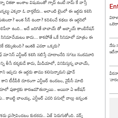
న్నా చితకా అంశాల విషయంతో గ్యాప్ ఉంటే నామ్ కే వాస్తే
En
న్నట్టు ఎక్కడా ఓ వార్తలేదు.. అలాంటి టైంలో ఈ ఇద్దరు కలిసి
విరాళ
గుతుందా? అంత సీన్ ఉందా? కదిలించే కథలు ఈ ఇద్దరిలో
ఒబెర
 కలిపేలా ఉంది.. అదే జరిగితే బాబాయ్ తో అబ్బాయ్ కాంబినేషన్
లిసి సినిమాచేయటం కాదు... కాకపోతే ఒకే సినిమాలో మాత్రం ఈ
నేను 
కరికే దక్కుతుంది? ఇంతకి ఎవరా ఒక్కరు?
ఇదేన
 మాసెస్ ఎన్టీఆర్ కలిసి నటిస్తే చూడాలనేది సగటు నందమూరి
్ని తీసే దర్శకుడే కాదు, మీడియాలో, వినిపిస్తున్న బాబాయ్,
 అలాని ఇప్పడు ఈ ఇద్దరు తాము కలిసున్నామని ప్రూవ్
వీరన
‘వారణ
 కాని టీడీపీకి దూరంగా ఎన్టీఆర్ ఉండటం, వైపీసీ మాటి
ీడియాలో పుకార్లకు కారణమౌతున్నాయి.. అయినా ఏ అకేషన్
. కాబట్టి బాలయ్య, ఎన్టీఆర్ ఎవరి పనుల్లో వాల్లు ఉన్నంత
ు ప్రస్తావించటం కుదరదు.. ఏజ్ పెరుగుతోంది. వర్క్