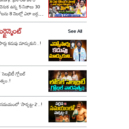
ీ వెనుక ఉన్న 5 నిజాలు 30
కోటను 8 నెలల్లో ఎలా బద్దలు
ాడు..? ఆ ఒక్క మాటతోనే
పీ ఓడిపోయిందా..?
్టైన్మెంట్
See All
సార్లు కడుపు మాడ్చుకుని..!
సెలబ్రిటీ గ్లోబల్
త్వం.!
 సమయంలో ‘సార్పట్ట-2’..!