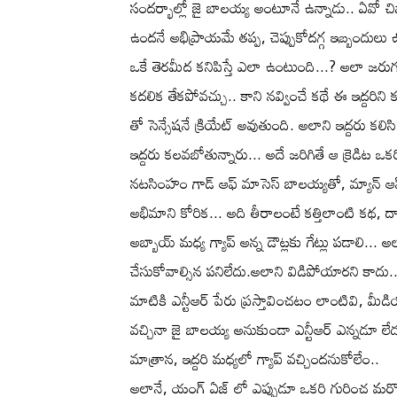
సందర్భాల్లో జై బాలయ్య అంటూనే ఉన్నాడు.. ఏవో చి
ఉందనే అభిప్రాయమే తప్ప, చెప్పుకోదగ్గ ఇబ్బందులు ఉ
ఒకే తెరమీద కనిపిస్తే ఎలా ఉంటుంది...? అలా జరు
కదలిక తేకపోవచ్చు.. కాని నవ్వించే కథే ఈ ఇద్దరిని
తో సెన్సేషనే క్రియేట్ అవుతుంది. అలాని ఇద్దరు క
ఇద్దరు కలవబోతున్నారు... అదే జరిగితే ఆ క్రెడిట ఒ
నటసింహం గాడ్ ఆఫ్ మాసెస్ బాలయ్యతో, మ్యాన్ ఆఫ్
అభిమాని కోరిక... అది తీరాలంటే కత్తిలాంటి కథ, దాన
అబ్బాయ్ మధ్య గ్యాప్ అన్న డౌట్లకు గేట్లు పడాలి...
చేసుకోవాల్సిన పనిలేదు.అలాని విడిపోయారని కాదు..
మాటికి ఎన్టీఆర్ పేరు ప్రస్తావించటం లాంటివి, మ
వచ్చినా జై బాలయ్య అనుకుండా ఎన్టీఆర్ ఎన్నడూ లేడు.
మాత్రాన, ఇద్దరి మధ్యలో గ్యాప్ వచ్చిందనుకోలేం..
అలానే, యంగ్ ఏజ్ లో ఎప్పుడూ ఒకరి గురించ మరొకర