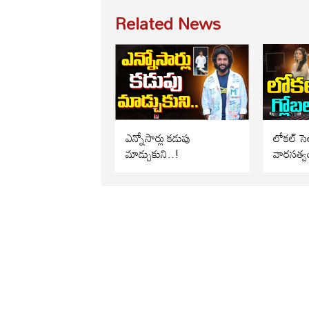
Related News
ఎన్నోసార్లు కడుపు
లోకల్ సెల
మాడ్చుకుని..!
వారసత్వ