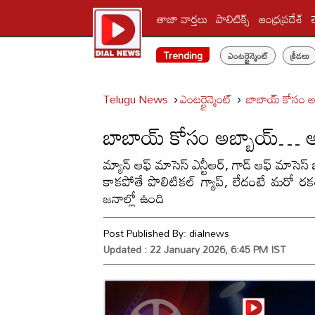
తాజా వార్తలు
పాలిటిక్స్‌
ఆంధ్రప్రదేశ్
Trending
ఎంటర్టైన్మెంట్
క్రీడలు
Telugu News
ఎంటర్టైన్మెంట్
బాబాయ్ కోసం అ
బాబాయ్ కోసం అబ్బాయ్… అ
మ్యాన్ ఆఫ్ మాసెస్ ఎన్టీఆర్, గాడ్ ఆఫ్ మాసె
కాకపోతే పొలిటికల్ గ్యాప్, లేదంటే మరో ర
జనాల్లో ఉంది
Post Published By:
dialnews
Updated : 22 January 2026, 6:45 PM IST