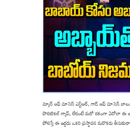
మ్యాన్ ఆఫ్ మాసెస్ ఎన్టీఆర్, గాడ్ ఆఫ్ మాసెస్ బ
పొలిటికల్ గ్యాప్, లేదంటే మరో రకంగా ఏదోలా ఈ ఇద
పోలిస్తే ఈ ఇద్దరు ఒకరి ప్రస్థావన మరొకరు తీసుకుర