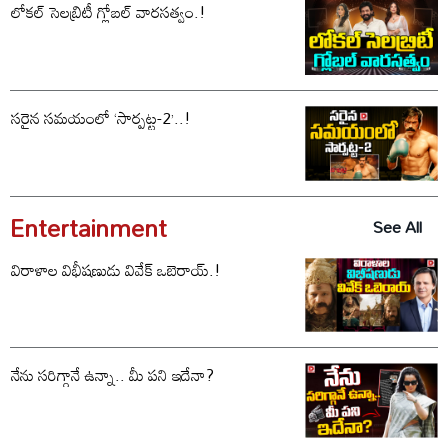
లోకల్ సెలబ్రిటీ గ్లోబల్ వారసత్వం.!
సరైన సమయంలో ‘సార్పట్ట-2’..!
Entertainment
See All
విరాళాల విభీషణుడు వివేక్ ఒబెరాయ్.!
నేను సరిగ్గానే ఉన్నా.. మీ పని ఇదేనా?