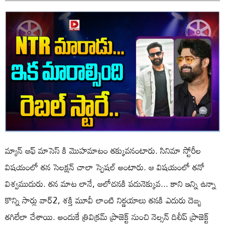
మ్యాన్ ఆఫ్ మాసెస్ కి మొహమాటం తక్కువనంటారు. సినిమా స్టోరీల
విషయంలో తన సెలక్షన్ చాలా స్పెషల్ అంటారు. ఆ విషయంలో తనో
విశ్వముదురు. తన మాట లానే, ఆలోచనకి పదునెక్కువ... కాని ఇన్ని ఉన్నా
కొన్ని సార్లు వార్2, శక్తి మూవీ లాంటి నిర్ణయాలు తనకి ఎదురు దెబ్బ
తగిలేలా చేశాయి. అందుకే త్రివిక్రమ్ ప్రాజెక్ట్ నుంచి నెల్సన్ దిలీప్ ప్రాజెక్ట్