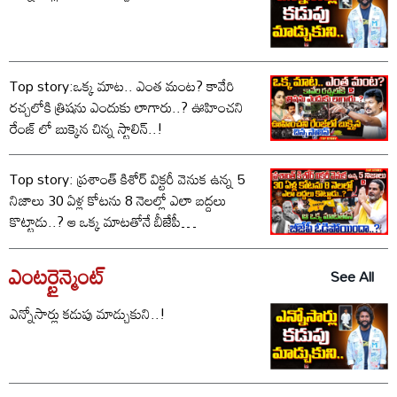
Top story:ఒక్క మాట.. ఎంత మంట? కావేరి
రచ్చలోకి త్రిషను ఎందుకు లాగారు..? ఊహించని
రేంజ్ లో బుక్కైన చిన్న స్టాలిన్..!
Top story: ప్రశాంత్ కిశోర్ విక్టరీ వెనుక ఉన్న 5
నిజాలు 30 ఏళ్ల కోటను 8 నెలల్లో ఎలా బద్దలు
కొట్టాడు..? ఆ ఒక్క మాటతోనే బీజేపీ
ఓడిపోయిందా..?
ఎంటర్టైన్మెంట్
See All
ఎన్నోసార్లు కడుపు మాడ్చుకుని..!