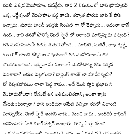
వరకు ఎక్కడ మొహమాట పడట్లేదు. వార్ 2 విషయంలో టాప్ ప్రొడ్యూసర్
అన్న ఉధ్దేశ్యంతో మొహపాట పడ్డ తారక్, తర్వాత షారుఖ్ ఖాన్ కే షాక్
ఇచ్చాడు. మూడు హిందీ ఆఫర్లకు సింపుల్ గా నో చెప్పాడు... ఇదంతా బానే
ఉంది.. కాని తనతో పోలిస్తే రెబల్ స్టార్ లో ఇలాంటి మార్పెప్పుడు వస్తుంది?
తన మొహమాటమే తనకు శత్రువౌతోంది... మారుతి, సుజిత్, రాధాకృష్ణ,
ఓం రౌత్ లాంటి దర్శకుల విషయంలో తన మొహమాటమే తన
కొంపముంచింది. ఇకనైనా మారుతాడా? మొహాటాన్ని తను పక్కన
పెడతాడా? అసలు పెట్టగలడా? డార్లింగ్ తారక్ లా మారేదెన్నడు?
నో చెప్పకపోవటం చాలా పెద్ద శాపం.. అదే రెబల్ స్టార్ ప్రభాస్ ని
వెంటాడుతోందా? లేదంటే తన అతిమంచితనాన్ని అంతా క్యాష్
చేసుకుంటున్నారా? పాన్ ఇండియా ఇమేజ్ వచ్చినా తనలో ఎలాంటి
మార్పులేదు. రెబల్ స్టార్ అందరి వాడు.. మంచి వాడు.. అందరికి డార్లింగ్
అనిపించుకునేంత కూల్ పర్సన్ అంటారు..కొన్ని సార్లు మంచి
వాడనిపించుకోవటంతో, ముంచటమే తప్ప, ఆ పేరుతో వచ్చేదేముండదు..