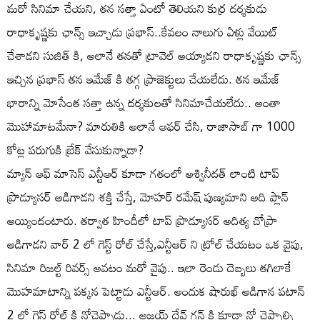
మరో సినిమా చేయని, తన సత్తా ఏంటో తెలియని కుర్ర దర్శకుడు
రాధాకృష్ణకు ఛాన్స్ ఇచ్చాడు ప్రభాస్..కేవలం నాలుగు ఏళ్లు వేయిట్
చేశాడని సుజిత్ కి, అలానే తనతో ట్రావెల్ అయ్యాడని రాధాకృష్ణకు ఛాన్స్
ఇచ్చిన ప్రభాస్ తన ఇమేజ్ కి తగ్గ ప్రాజెక్టులు చేయలేదు. తన ఇమేజ్
భారాన్ని మోసేంత సత్తా ఉన్న దర్శకులతో సినిమాచేయలేదు.. అంతా
మొహామాటమేనా? మారుతికి అలానే ఆఫర్ చేసి, రాజాసాబ్ గా 1000
కోట్ల పరుగుకి బ్రేక్ వేసుకున్నాడా?
మ్యాన్ ఆఫ్ మాసెస్ ఎన్టీఆర్ కూడా గతంలో అశ్వినీదత్ లాంటి టాప్
ప్రొడ్యూసర్ అడిగాడని శక్తి చేస్తే, మోహర్ రమేష్ పుణ్యమాని అది ప్లాన్
అయ్యిందంటారు. తర్వాత హిందీలో టాప్ ప్రొడ్యూసర్ అదిత్య చోప్రా
అడిగాడని వార్ 2 లో గెస్ట్ రోల్ చేస్తే,ఎన్టీఆర్ ని ట్రోల్ చేయటం ఒక వైపు,
సినిమా రిజల్ట్ రివర్స్ అవటం మరో వైపు.. ఇలా రెండు దెబ్బలు తగిలాకే
మొహమాటాన్ని పక్కన పెట్టాడు ఎన్టీఆర్. అందుక షారుఖ్ అడిగాన పటాన్
2 లో గెస్ట్ రోల్ కి నోచెప్పాడు... అజయ్ దేవ్ గన్ కి కూడా నో చెప్పాల్సి