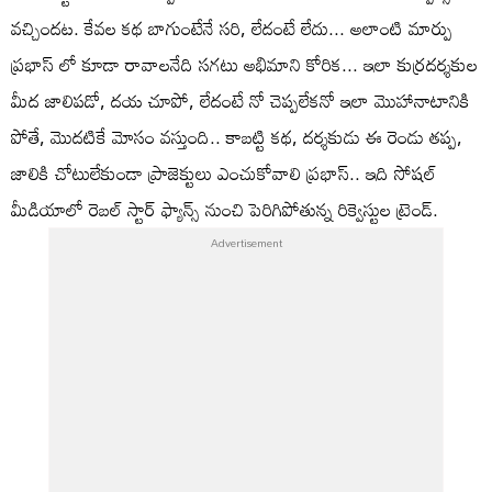
వచ్చిందట. కేవల కథ బాగుంటేనే సరి, లేదంటే లేదు... అలాంటి మార్పు
ప్రభాస్ లో కూడా రావాలనేది సగటు అభిమాని కోరిక... ఇలా కుర్రదర్శకుల
మీద జాలిపడో, దయ చూపో, లేదంటే నో చెప్పలేకనో ఇలా మొహానాటానికి
పోతే, మొదటికే మోసం వస్తుంది.. కాబట్టి కథ, దర్శకుడు ఈ రెండు తప్ప,
జాలికి చోటులేకుండా ప్రాజెక్టులు ఎంచుకోవాలి ప్రభాస్.. ఇది సోషల్
మీడియాలో రెబల్ స్టార్ ఫ్యాన్స్ నుంచి పెరిగిపోతున్న రిక్వెస్టుల ట్రెండ్.