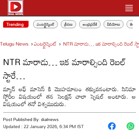
Trending
ఎంటర్టైన్మెంట్
క్రీడలు
ఆంధ్రప్రదేశ్
వీడియోలు
తెలం
Telugu News
ఎంటర్టైన్మెంట్
NTR మారాడు… ఇక మారాల్సింది రెబల్ స్
NTR మారాడు… ఇక మారాల్సింది రెబల్
స్టారే…
మ్యాన్ ఆఫ్ మాసెస్ కి మొహమాటం తక్కువనంటారు. సినిమా
స్టోరీల విషయంలో తన సెలక్షన్ చాలా స్పెషల్ అంటారు. ఆ
విషయంలో తనో విశ్వముదురు.
Post Published By:
dialnews
Updated : 22 January 2026, 6:34 PM IST