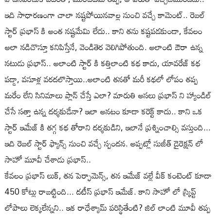
ఇది సాధారణంగా చాలా నష్టపోయినవాల్ల నుంచి వచ్చే కామెంట్.. రెబల్
స్టార్ ప్రభాస్ కి అంత నష్టమేమి లేదు.. కాని తను కష్టపడకుండా, కేవలం
అలా నడిచొస్తూ కనిపిస్తేనే, వెండితెర వెలిగిపోతుంది. అలాంటి ఔరా ఉన్న
నటుడు ప్రభాస్.. అలాంటి స్టార్ కి కత్తిలాంటి కథ కాదు, యావరేజ్ కథ
పడ్డా, వసూళ్ల వరదలొస్తాయి..అలాంటి తనతో మరీ కథలో లోపం తప్ప
మరేం లేని సినిమాలు ప్లాన్ చేస్తే ఎలా? మారుతి అసలు ప్రభాస్ ని హ్యాండిల్
చేసే సత్తా ఉన్న దర్శకుడేనా? ఇలా అనటం కూడా కరెక్ట్ కాదు.. కాని ఒక
స్టార్ ఇమేజ్ కి తగ్గ కథ తోరాని దర్శకుడిని, ఇలానే ప్రశ్నించాల్సి వస్తుంది...
ఇది రెబల్ స్టార్ ఫ్యాన్స్ నుంచి వచ్చే స్పందన. అప్పట్లో సుజీత్ డైరెక్షన్ లో
సాహో మూవీ చేశాడు ప్రభాస్..
కేవలం ప్రభాస్ లుక్, తన పెర్ఫామెన్స్, తన ఇమేజ్ వల్లే వీక్ కంటెంట్ కూడా
450 కోట్లు రాబట్టింది... దటీస్ ప్రభాస్ ఇమేజ్. కాని సాహో లో స్క్రిప్ట్
లోపాలు లెక్కలేన్నని.. ఇక రాధేశ్యామ్ పరిస్థితేంటి? జిల్ లాంటి మూవీ తప్ప