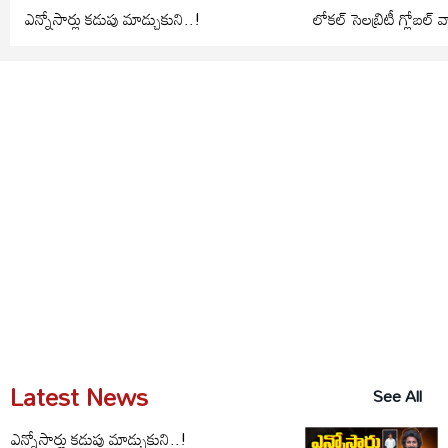
ఎన్నోసార్లు కడుపు మాడ్చుకుని..!
లోకల్ సెలబ్రిటీ గ్లోబల్
Latest News
See All
ఎన్నోసార్లు కడుపు మాడ్చుకుని..!