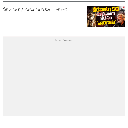
వీరనాటు కథ ఊరనాటు కథనం ‘వారణాసి’.!