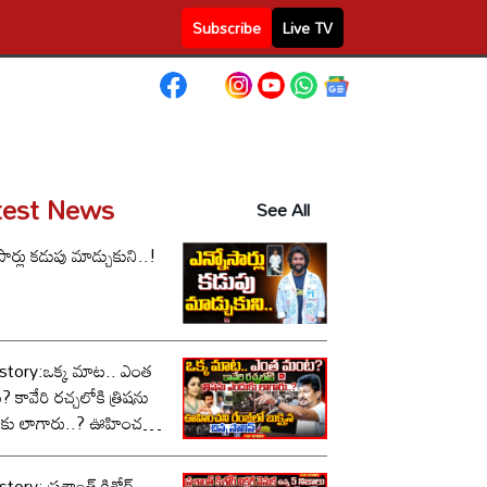
Subscribe
Live TV
test News
See All
సార్లు కడుపు మాడ్చుకుని..!
story:ఒక్క మాట.. ఎంత
కావేరి రచ్చలోకి త్రిషను
కు లాగారు..? ఊహించని
లో బుక్కైన చిన్న స్టాలిన్..!
tory: ప్రశాంత్ కిశోర్