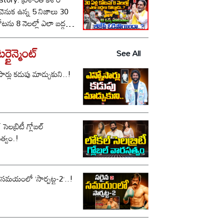
ీ వెనుక ఉన్న 5 నిజాలు 30
కోటను 8 నెలల్లో ఎలా బద్దలు
ాడు..? ఆ ఒక్క మాటతోనే
పీ ఓడిపోయిందా..?
్టైన్మెంట్
See All
సార్లు కడుపు మాడ్చుకుని..!
సెలబ్రిటీ గ్లోబల్
త్వం.!
 సమయంలో ‘సార్పట్ట-2’..!