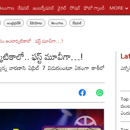
తెలంగాణ
నేషనల్
ఇంటర్నేషనల్
వైరల్
సోషల్
ఫోటో గ్యాలరీ
MORE
ఆంధ్రప్రదేశ్
వీడియోలు
తెలంగాణ
నేషనల్
సం ఆంటార్కిటికాలో.. ఫస్ట్ మూవీగా…!
ిటికాలో.. ఫస్ట్ మూవీగా…!
La
తున్న వారణాసి ఏప్రిల్ 7 విడుదలంటూ ఏకంగా కాశీలో
ఎన్నో
Top 
మంట? 
ఎందు
రేంజ్ 
Top s