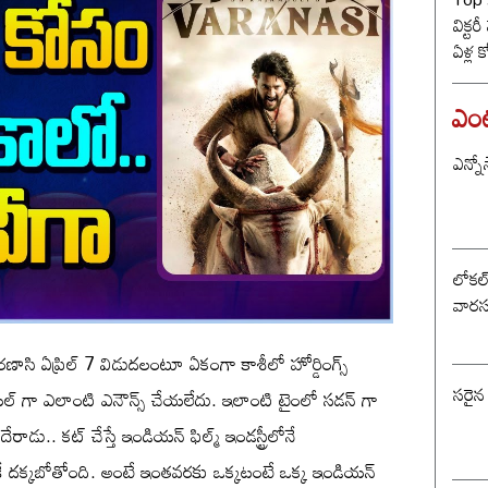
విక్టర
ఏళ్ల 
కొట్ట
బీజే
ఎంటర
ఎన్నో
లోకల్ 
వారస
రణాసి ఏప్రిల్ 7 విడుదలంటూ ఏకంగా కాశీలో హోర్డింగ్స్
సరైన
ల్ గా ఎలాంటి ఎనౌన్స్ చేయలేదు. ఇలాంటి టైంలో సడన్ గా
ు.. కట్ చేస్తే ఇండియన్ ఫిల్మ్ ఇండస్ట్రీలోనే
ాసికే దక్కబోతోంది. అంటే ఇంతవరకు ఒక్కటంటే ఒక్క ఇండియన్