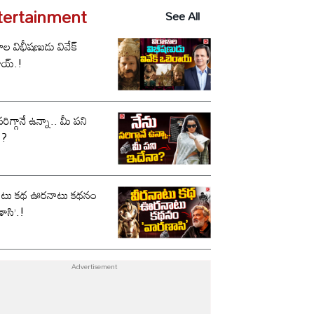
tertainment
See All
ాల విభీషణుడు వివేక్
ాయ్.!
సరిగ్గానే ఉన్నా.. మీ పని
ా?
ాటు కథ ఊరనాటు కథనం
ాసి’.!