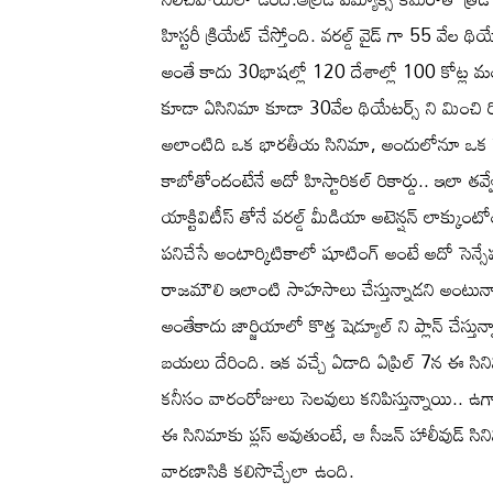
హిస్టరీ క్రియేట్ చేస్తోంది. వరల్డ్ వైడ్ గా 55 వే
అంతే కాదు 30భాషల్లో 120 దేశాల్లో 100 కోట్ల మ
కూడా ఏసినిమా కూడా 30వేల థియేటర్స్ ని మించి రి
అలాంటిది ఒక భారతీయ సినిమా, అందులోనూ ఒక తెలుగ
కాబోతోందంటేనే అదో హిస్టారికల్ రికార్డు.. ఇలా త
యాక్టివిటీస్ తోనే వరల్డ్ మీడియా అటెన్షన్ లాక్క
పనిచేసే అంటార్కిటికాలో షూటింగ్ అంటే అదో సెన్సేష
రాజమౌలి ఇలాంటి సాహసాలు చేస్తున్నాడని అంటున్న
అంతేకాదు జార్జియాలో కొత్త షెడ్యూల్ ని ప్లాన్ చేస్
బయలు దేరింది. ఇక వచ్చే ఏడాది ఏప్రిల్ 7న ఈ సిన
కనీసం వారంరోజులు సెలవులు కనిపిస్తున్నాయి.. ఉ
ఈ సినిమాకు ప్లస్ అవుతుంటే, ఆ సీజన్ హాలీవుడ్ స
వారణాసికి కలిసొచ్చేలా ఉంది.