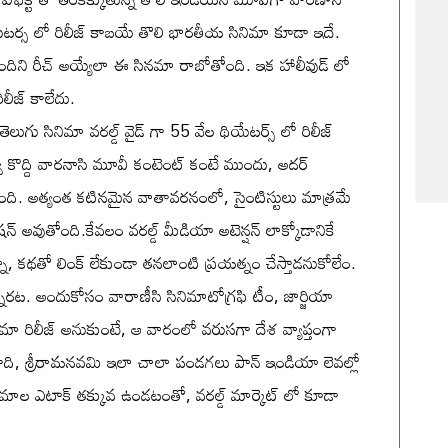
ల థియేటర్స లో రిలీజ్ కాబయే తొలి భారతీయ సినిమా కూడా ఇదే.
ందిని రీచ్ అయ్యేలా ఈ సినమా రాబోతోంది. ఇక హాలీవుడ్ లో
లీజ్ కాలేదు.
ు సినిమా వరల్డ్ వైడ్ గా 55 వేల థియేటర్స్ లో రిలీజ్
వ్వే కొద్ది వారనాసి మూవీ కంటెంట్ కంటే ముందు, అదర్
ుంటోంది. అత్యంత కటినమైన వాతావరనంలో, సైంటిస్టులు మాత్రమే
న్ అవుతోంది.కేవలం వరల్డ్ మీడియా అటెన్షన్ లాక్కోడానికే
ా, కథతో లింక్ లేకుండా తనలాంటి ప్రయత్నం చేస్తాడనుకోలేం.
తున్నారట. అందుకోసం వారాణీసి సినిమాటోగ్రఫి టీం, జార్జియా
ిమా రిలీజ్ అనుకుంటే, ఆ వారంలో వరుసగా దేశ వ్యాప్తంగా
గాది, శ్రీరామనవమి ఇలా చాలా పండగలు పాన్ ఇండియా లెవల్లో
ినిమాల ఎటాక్ తక్కువ ఉండటంతో, వరల్డ్ మార్కెట్ లో కూడా