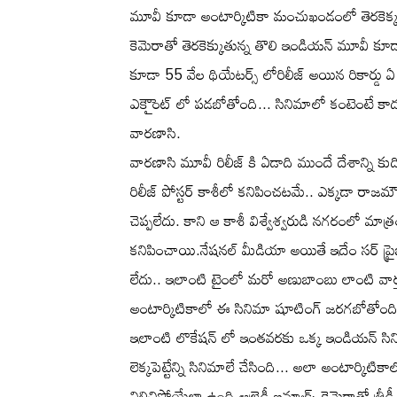
మూవీ కూడా అంటార్కిటికా మంచుఖండంలో తెరకెక్కలేద
కెమెరాతో తెరకెక్కుతున్న తొలి ఇండియన్ మూవీ కూడా
కూడా 55 వేల థియేటర్స్ లోరిలీజ్ అయిన రికార్డు ఏ
ఎకౌైంట్ లో పడబోతోంది... సినిమాలో కంటెంటే కాదు, 
వారణాసి.
వారణాసి మూవీ రిలీజ్ కి ఏడాది ముందే దేశాన్ని 
రిలీజ్ పోస్టర్ కాశీలో కనిపించటమే.. ఎక్కడా రాజమౌ
చెప్పలేదు. కాని ఆ కాశీ విశ్వేశ్వరుడి నగరంలో మాత్
కనిపించాయి.నేషనల్ మీడియా అయితే ఇదేం సర్ ప్రైజ్ 
లేదు.. ఇలాంటి టైంలో మరో అణుబాంబు లాంటి వార
అంటార్కిటికాలో ఈ సినిమా షూటింగ్ జరగబోతోంది
ఇలాంటి లొకేషన్ లో ఇంతవరకు ఒక్క ఇండియన్ సిని
లెక్కపెట్టేన్ని సినిమాలే చేసింది... అలా అంటార్కిట
నిలిచిపోయేలా ఉంది.ఆల్రెడీ ఐమ్యాక్స్ కెమెరాతో త్రీ