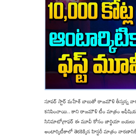
సూపర్ స్టార్ మహేశ్ బాబుతో రాజమౌళి తీస్తున్న వా
కనిపించాయి.. కాని రాజమౌళి టీం మాత్రం అఫీషియ
సినిమాటోగ్రాఫర్ ఈ మూవీ కోసం జార్జియా బయలు దేరాడ
అంటార్కిటీకాలో తెరకెక్కిన హిస్టరీ మాత్రం వారణ