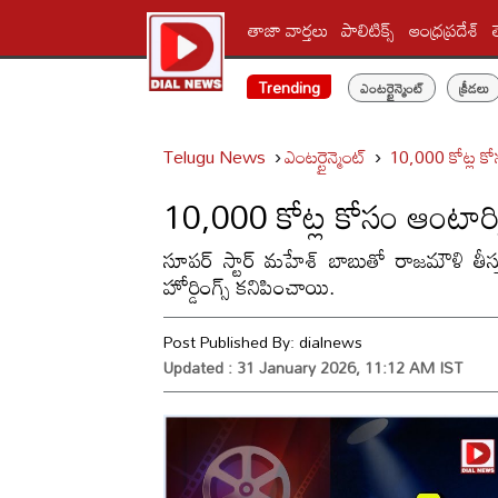
తాజా వార్తలు
పాలిటిక్స్‌
ఆంధ్రప్రదేశ్
Trending
ఎంటర్టైన్మెంట్
క్రీడలు
Telugu News
ఎంటర్టైన్మెంట్
10,000 కోట్ల కో
10,000 కోట్ల కోసం ఆంటార్క
సూపర్ స్టార్ మహేశ్ బాబుతో రాజమౌళి తీస్
హోర్డింగ్స్ కనిపించాయి.
Post Published By:
dialnews
Updated : 31 January 2026, 11:12 AM IST