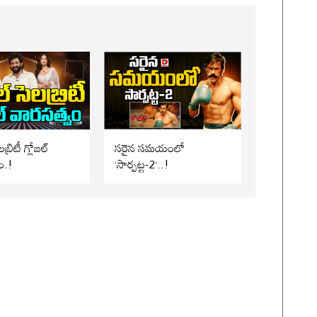
బ్రిటీ గ్లోబల్
సరైన సమయంలో
ం.!
‘సార్పట్ట-2’..!