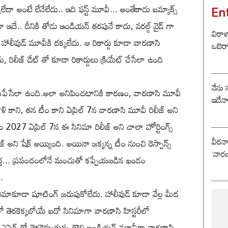
En
ా అంటే లేనేలేదు.. ఇది ఫస్ట్ మూవీ... అంతేకాదు ఐమ్యాక్స్
 ఇదే.. దీనికి తోడు ఇండియన్ తరపునే కాదు, వరల్డ్ వైడ్ గా
విరాళ
 హాలీవుడ్ మూవీకి దక్కలేదు. ఆ రికార్డు కూడా వారణాసి
ఒబెర
రిలీజ్ డేట్ తో కూడా రికార్డులు క్రియేట్ చేసేలా ఉంది
నేను 
కుదిపేసేలా ఉంది.అలా అనిపించటానికి కారణం, వారణాసి మూవీ
ఇదేన
ళి కాని, తన టీం కాని ఏప్రిల్ 7న వారణాసి మూవీ రిలీజ్ అని
రం 2027 ఏప్రిల్ 7న ఈ సినిమా రిలీజ్ అని చాలా హోర్టింగ్స్
వీరన
అని షేక్ అయ్యింది. అయినా జక్కన్న టీం నుంచి రెస్పాన్స్
‘వారణ
్త... ప్రపంచంలోనే మంచుతో కప్పేయబడిన ఖండం
.
మాకూడా షూటింగ్ జరుపుకోలేదు. హాలీవుడ్ కూడా వేల్ల మీద
ికాలో తెరకెక్కబోయే ఐదో సినిమాగా వారణాసి హిస్టరీలో
డీ ఎఫెక్ట్ తో తెరకెక్కుతున్న తొలి ఇండియన్ మూవీగా వారణాసి