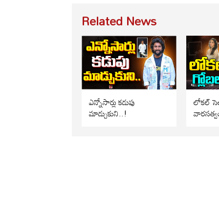
Related News
ఎన్నోసార్లు కడుపు
లోకల్ సెల
మాడ్చుకుని..!
వారసత్వ