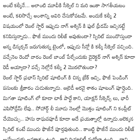
అంటే కల్కీనే... అలాంటి మూవీకి సీక్వెల్ ని మరి ఇంకా సాగతీయటం
అంటే, కలిసొచ్చే అంశాన్ని ఆవిరి చేసుకోవటమే. అందుకే కల్కీ 2
విషయంలో రెబల్ స్టార్ ఇప్పుడు నాగ్ అశ్విన్ కి ఫుల్ ఫ్రీడమ్ ఇచ్చినట్టే
కనిపిస్తున్నాడు.. ఫౌజీ ముందు రిలీజ్ అవుతుందా? స్పిరిట్ ముందొస్తుందా
అన్న డిస్కర్సన్ జరుగుతున్న టైంలో, ఇప్పుడు సీన్లో కి కల్కీ సీక్వెల్ వచ్చింది.
వచ్చేనెల రెండో వారం రెబల్ బాంబ్ పేల్చేందుకు డైరెక్టర్ నాగ్ అశ్విన్ కూడా
రెడీ అయ్యాడా? వచ్చే నెల్లోనే కల్కీ 2 మొదలౌతుందా?
రెబల్ స్టార్ ప్రభాస్ స్పిరిట్ షూటింగ్ కి చిన్న బ్రేక్ ఇచ్చి, ఫౌజీ పెండింగ్
పనులకు శ్రీకారం చుడుతున్నాడు. ఆల్రెడీ అరవై శాతం షూటంగ్ పూర్తైంది.
మిగతా షూటింగ్ లో కూడా టాకీ పార్టే కాని, యాక్షన్ సీక్వెన్స్ లు, భారీ
ఎపిసోడ్లేమ్ లేవు.. సోహార్డ్ లీ మూడు నెలల్లో మొత్తం షూటింగ్ ని కంప్లీట్
చేయొచ్చు.. హను రాఘవపూడీ కూడా అదే ప్రయత్నాల్లో ఉన్నాడు.ఆలెక్కన
స్పిరిట్ కంటే ముందు ఫౌజీనే పూర్తవుతుంది.. కాబట్టి ఫౌజీనే ముందు రిలీజ్
అయ్యేందుకు అవకాశం ఉంది.. కాని రియాలిటీ మరోలా ఉంది... దాని