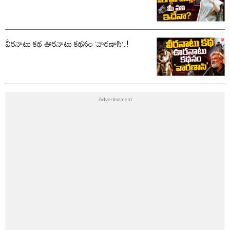
వీరనాటు కథ ఊరనాటు కథనం ‘వారణాసి’.!