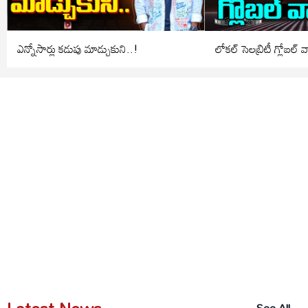
ఎన్నోసార్లు కడుపు మాడ్చుకుని..!
లోకల్ సెలబ్రిటీ గ్లోబల్