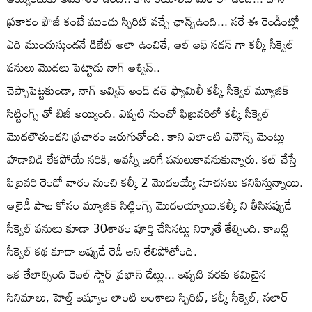
ప్రకారం ఫౌజీ కంటే ముందు స్పిరిట్ వచ్చే ఛాన్స్ఉంది... సరే ఈ రెండీంట్లో
ఏది ముందుస్తుందనే డిబేట్ అలా ఉంచితే, ఆల్ ఆఫ్ సడన్ గా కల్కీ సీక్వెల్
పనులు మొదలు పెట్టాడు నాగ్ అశ్విన్..
చెప్పాపెట్టకుండా, నాగ్ అవ్విన్ అండ్ దత్ ఫ్యామిలీ కల్కీ సీక్వెల్ మ్యూజిక్
సిట్టింగ్స్ తో బిజీ అయ్యింది. ఎప్పటి నుంచో ఫిబ్రవరిలో కల్కీ సీక్వెల్
మొదలౌతుందని ప్రచారం జరుగుతోంది. కాని ఎలాంటి ఎనౌన్స్ మెంట్లు
హడావిడి లేకపోయే సరికి, అవన్నీ జరిగే పనులుకావనుకున్నారు. కట్ చేస్తే
ఫిబ్రవరి రెండో వారం నుంచి కల్కీ 2 మొదలయ్యే సూచనలు కనిపిస్తున్నాయి.
ఆల్రెడీ పాట కోసం మ్యూజిక్ సిట్టింగ్స్ మొదలయ్యాయి.కల్కీ ని తీసినప్పుడే
సీక్వెల్ పనులు కూడా 30శాతం పూర్తి చేసినట్టు నిర్మాతే తేల్చింది. కాబట్టి
సీక్వెల్ కథ కూడా అప్పుడే రెడీ అని తేలిపోతోంది.
ఇక తేలాల్సింది రెబల్ స్టార్ ప్రభాస్ డేట్లు... ఇప్పటి వరకు కమిటైన
సినిమాలు, హెల్త్ ఇష్యూల లాంటి అంశాలు స్పిరిట్, కల్కీ సీక్వెల్, సలార్