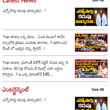
Latest News
See All
ఎన్నోసార్లు కడుపు మాడ్చుకుని..!
Top story:ఒక్క మాట.. ఎంత మంట? కావేరి
రచ్చలోకి త్రిషను ఎందుకు లాగారు..? ఊహించని
రేంజ్ లో బుక్కైన చిన్న స్టాలిన్..!
Top story: ప్రశాంత్ కిశోర్ విక్టరీ వెనుక ఉన్న 5
నిజాలు 30 ఏళ్ల కోటను 8 నెలల్లో ఎలా బద్దలు
కొట్టాడు..? ఆ ఒక్క మాటతోనే బీజేపీ
ఓడిపోయిందా..?
ఎంటర్టైన్మెంట్
See All
ఎన్నోసార్లు కడుపు మాడ్చుకుని..!