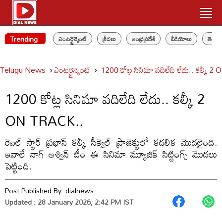
Trending
ఎంటర్టైన్మెంట్
క్రీడలు
ఆంధ్రప్రదేశ్
వీడియోలు
తెలం
Telugu News
ఎంటర్టైన్మెంట్
1200 కోట్ల సినిమా వదిలేది లేదు.. కల్కీ
1200 కోట్ల సినిమా వదిలేది లేదు.. కల్కీ 2
ON TRACK..
రెబల్ స్టార్ ప్రభాస్ కల్కీ సీక్వెల్ ప్రాజెక్టులో కదలిక మొదలైంది.
ఇవాలే నాగ్ అశ్విన్ టీం ఈ సినిమా మ్యూజిక్ సిట్టింగ్స్ మొదలు
పెట్టింది.
Post Published By:
dialnews
Updated : 28 January 2026, 2:42 PM IST