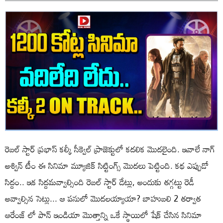
రెబల్ స్టార్ ప్రభాస్ కల్కీ సీక్వెల్ ప్రాజెక్టులో కదలిక మొదలైంది. ఇవాలే నాగ్
అశ్విన్ టీం ఈ సినిమా మ్యూజిక్ సిట్టింగ్స్ మొదలు పెట్టింది. కథ ఎప్పుడో
సిద్దం.. ఇక సిద్దమవ్వాల్సింది రెబల్ స్టార్ డేట్లు, అందుకు తగ్గట్టు రెడీ
అవ్వాల్సిన సెట్లు... ఆ పనులో మొదలయ్యాయా? బాహుబలి 2 తర్వాత
ఆరేంజ్ లో పాన్ ఇండియా మొత్తాన్ని ఒకే స్థాయిలో షేక్ చేసిన సినిమా