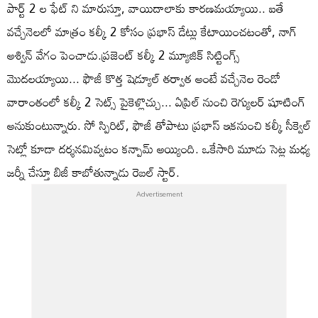
పార్ట్ 2 ల ఫేట్ ని మారుస్తూ, వాయిదాలాకు కారణమయ్యాయి.. ఐతే
వచ్చేనెలలో మాత్రం కల్కీ 2 కోసం ప్రభాస్ డేట్లు కేటాయించటంతో, నాగ్
అశ్విన్ వేగం పెంచాడు.ప్రజెంట్ కల్కీ 2 మ్యూజిక్ సిట్టింగ్స్
మొదలయ్యాయి... ఫౌజీ కొత్త షెడ్యూల్ తర్వాత అంటే వచ్చేనెల రెండో
వారాంతంలో కల్కీ 2 సెట్స్ పైకెళ్లొచ్చు... ఏప్రిల్ నుంచి రెగ్యులర్ షూటింగ్
అనుకుంటున్నారు. సో స్పిరిట్, ఫౌజీ తోపాటు ప్రభాస్ ఇకనుంచి కల్కీ సీక్వెల్
సెట్లో కూడా దర్శనమివ్వటం కన్పామ్ అయ్యింది. ఒకేసారి మూడు సెట్ల మధ్య
జర్నీ చేస్తూ బిజీ కాబోతున్నాడు రెబల్ స్టార్.