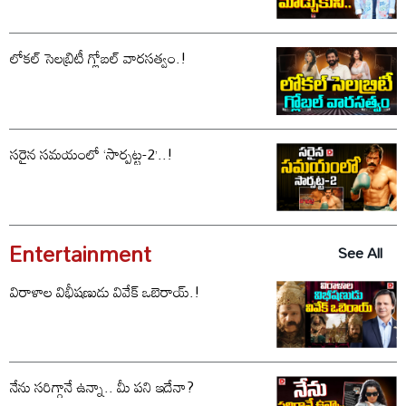
లోకల్ సెలబ్రిటీ గ్లోబల్ వారసత్వం.!
సరైన సమయంలో ‘సార్పట్ట-2’..!
Entertainment
See All
విరాళాల విభీషణుడు వివేక్ ఒబెరాయ్.!
నేను సరిగ్గానే ఉన్నా.. మీ పని ఇదేనా?