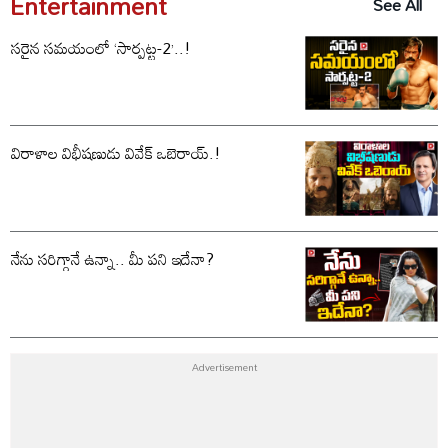
Entertainment
See All
సరైన సమయంలో ‘సార్పట్ట-2’..!
విరాళాల విభీషణుడు వివేక్ ఒబెరాయ్.!
నేను సరిగ్గానే ఉన్నా.. మీ పని ఇదేనా?