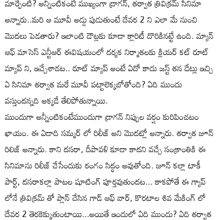
మార్పేంటి? అన్నీంటికంటే ముఖ్యంగా డ్రాగన్, తర్వాత త్రివిక్రమ్ సినిమా
అన్నారు..మరి ఆ మూవీ అడ్డు పుడుతుంటే దేవర 2 ని ఎలా మే నుంచి
మొదలు పెడతారు? ఇలాంటి డౌట్లకు కూడా క్లారిటీ దొరికినట్టే ఉంది. మ్యాన్
ఆఫ్ మాసెస్ ఎన్టీఆర్ ఈవిషయంలో దర్శక నిర్మాతలకు క్లియర్ కట్ రూట్
మ్యాప్ ని, ఇచ్చేశాడట.. రూట్ మ్యాప్ అంటే ఏదో కాదు జస్ట్ తన డేట్లు ఇచ్చి
ఏ సినిమా తర్వాత మరే మూవీ పట్టాలెక్కబోతోంది? ఏది ముందు
వస్తుందన్నది అక్కడే తేలిపోతున్నాయి.
ముందుగా అన్నీంటికంటేముందుగా డ్రాగన్ నిప్పుల వర్షం కురిపించటం
ఖాయం. ఈ ఏడాది సమ్మర్ లో రిలీజ్ అని మొదట్లో అన్నారు. తర్వాత జూన్
రిలిజ్ అన్నారు. కాని దసరా, దీపావళి కూడా కాదని వచ్చే సంక్రాంతికి ఈ
సినిమాను రిలీజ్ చేసేందుకు రంగం సిద్ధం అవుతోంది. జూన్ కల్లా టాకీ
పార్ట్, దసరాకల్లా పాటల షూటింగ్ పూర్తవుతుందట... కాకపోతే ఈ గ్యాప్
లోనే త్రివిక్రమ్ తో ప్లాన్ చేసిన గాడ్ ఆఫ్ వార్, కొరటాల శివ మేకింగ్ లో
దేవర 2 తెరకెక్కుతుంటాయి...అయితే ఇందులో ఏది ముందు? ఏది తర్వాత