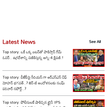
Latest News
See All
Top story: ఒకే ఒక్క బటన్‌తో పాకిస్తాన్ గేమ్
ఓవర్.. ఉగ్రదేశాన్ని వణికిస్తున్న అగ్ని-4 క్షిపణి.!
Top story: బీజేపీపై సీరియస్ గా ఆర్‌ఎస్‌ఎస్ చీఫ్
మోహన్ భగవత్..? జెన్-జీ ఆందోళనలకు సంఘ్
పరివార్ సపోర్ట్..?
Top story: పోలీసులకే షాకిచ్చిన ట్రైనీ IPS