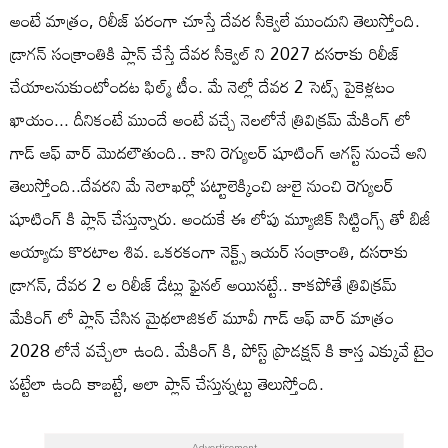
అంటే మాత్రం, రిలీజ్ పరంగా చూస్తే దేవర సీక్వెలే ముందుని తెలుస్తోంది.
డ్రాగన్ సంక్రాంతికి ప్లాన్ చేస్తే దేవర సీక్వెల్ ని 2027 దసరాకు రిలీజ్
చేయాలనుకుంటోందట ఫిల్మ్ టీం. మే నెల్లో దేవర 2 సెట్స్ పైకెళ్లటం
ఖాయం... దీనికంటే ముందే అంటే వచ్చే నెలలోనే త్రివిక్రమ్ మేకింగ్ లో
గాడ్ ఆఫ్ వార్ మొదలౌతుంది.. కాని రెగ్యులర్ షూటింగ్ ఆగస్ట్ నుంచే అని
తెలుస్తోంది..దేవరని మే నెలాఖర్లో పట్టాలెక్కించి జులై నుంచి రెగ్యులర్
షూటింగ్ కి ప్లాన్ చేస్తున్నారు. అందుకే ఈ లోపు మ్యూజిక్ సిట్టింగ్స్ తో బిజీ
అయ్యాడు కొరటాల శివ. ఒకరకంగా నెక్ట్స్ ఇయర్ సంక్రాంతి, దసరాకు
డ్రాగన్, దేవర 2 ల రిలీజ్ డేట్లు ఫైనల్ అయినట్టే.. కాకపోతే త్రివిక్రమ్
మేకింగ్ లో ప్లాన్ చేసిన మైథలాజికల్ మూవీ గాడ్ ఆఫ్ వార్ మాత్రం
2028 లోనే వచ్చేలా ఉంది. మేకింగ్ కి, పోస్ట్ ప్రొడక్షన్ కి కాస్త ఎక్కువే టైం
పట్టేలా ఉంది కాబట్టే, అలా ప్లాన్ చేస్తున్నట్టు తెలుస్తోంది.