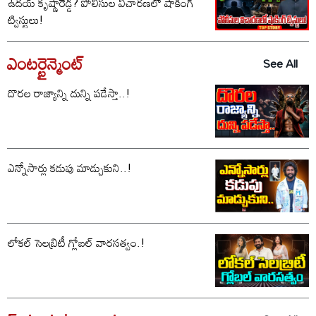
ఉదయ్ కృష్ణారెడ్డి? పోలీసుల విచారణలో షాకింగ్
ట్విస్టులు!
ఎంటర్టైన్మెంట్
See All
దొరల రాజ్యాన్ని దున్ని పడేస్తా..!
ఎన్నోసార్లు కడుపు మాడ్చుకుని..!
లోకల్ సెలబ్రిటీ గ్లోబల్ వారసత్వం.!