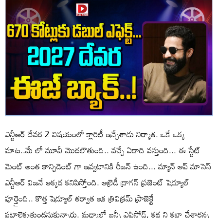
ఎన్టీఆర్ దేవర 2 విషయంలో క్లారిటీ ఇచ్చేశాడు నిర్మాత. ఒకే ఒక్క
మాట..మే లో మూవీ మొదలౌతుంది.. వచ్చే ఏడాది వస్తుంది... ఈ స్టేట్
మెంట్ అంత కాన్ఫిడెంట్ గా ఇవ్వటానికి రీజన్ ఉంది... మ్యాన్ ఆప్ మాసెస్
ఎన్టీఆర్ విజనే అక్కడ కనిపిస్తోంది. ఆల్రెడీ డ్రాగన్ ప్రజెంట్ షెడ్యూల్
పూర్తైంది.. కొత్త షెడ్యూల్ తర్వాత ఇక త్రివిక్రమ్ ప్రాజెక్టే
పట్టాలెక్కతుందనుకున్నారు. మధ్యాలో బన్నీ ఎపిసోడ్, కథ ని కబ్జా చేశారన్న