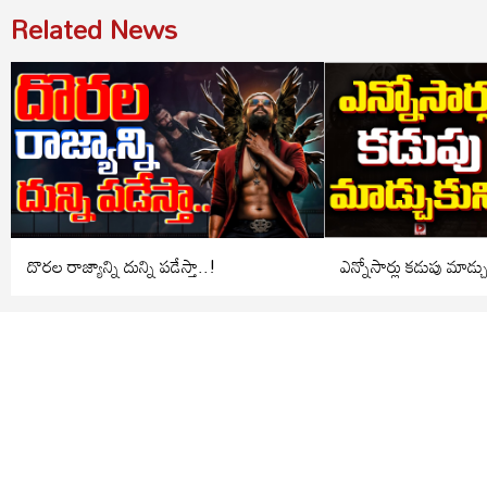
Related News
దొరల రాజ్యాన్ని దున్ని పడేస్తా..!
ఎన్నోసార్లు కడుపు మాడ్చ