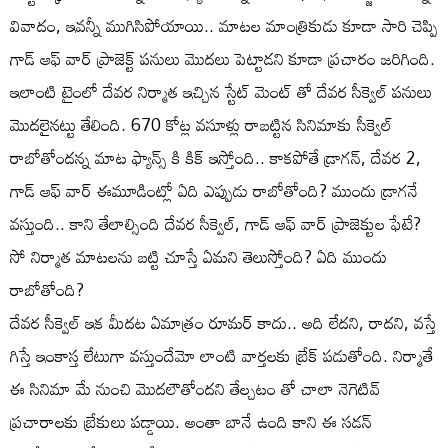
వివాదం, ఇవన్నీ ముగిసిపోయాయి.. మాటల మాంత్రికుడు కూడా సారి చెప్పి
గాడ్ ఆఫ్ వార్ ప్రాజెక్ట్ పనులు మొదలు పెట్టాడని కూడా ప్రచారం జరిగింది.
ఇలాంటి టైంలో దేవర నిర్మాత ఇచ్చిన స్టేట్ మెంట్ తో దేవర సీక్వెల్ పనులు
మొదలైనట్టు తేలింది. 670 కోట్ల వసూళ్లు రాబట్టిన సినిమాకు సీక్వెల్
రాబోతోందన్న మాట ఫ్యాన్స్ కి కిక్ ఇస్తోంది.. కాకపోతే డ్రాగన్, దేవర 2,
గాడ్ ఆఫ్ వార్ ఈమూడింట్లో ఏది ఎప్పుడు రాబోతోంది? ముందు డ్రాగనే
వస్తుంది.. కాని తేలాల్సింది దేవర సీక్వెల్, గాడ్ ఆఫ్ వార్ ప్రాజెక్టుల ఫేటే?
సో నిర్మాత మాటలను బట్టి చూస్తే ఏమని తెలుస్తోంది? ఏది ముందు
రాబోతోంది?
దేవర సీక్వెల్ ఇక మీదట ఏమాత్రం రూమర్ కాదు.. అది లేదని, రాదని, వస్తే
గిస్తే ఇంకాస్త లేటుగా వస్తుందేమో లాంటి వార్తలకు బ్రేక్ పడుతోంది. నిర్మాతే
ఈ సినిమా మే నుంచి మొదలౌతోందని తేల్చటం తో చాలా నెగెటివ్
ప్రచారాలకు బ్రేకులు పడ్డాయి. అంతా బానే ఉంది కాని ఈ సడన్