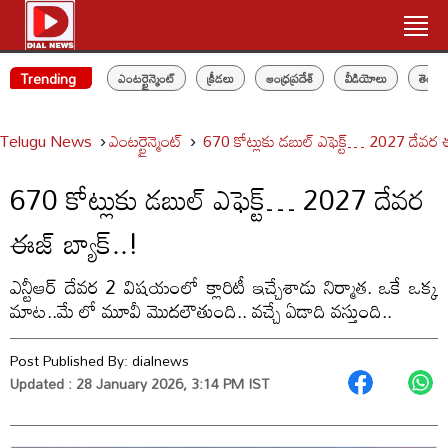
Trending
ఎంటర్టైన్మెంట్
క్రీడలు
ఆంధ్రప్రదేశ్
వీడియోలు
తెలం
Telugu News
ఎంటర్టైన్మెంట్
670 కోట్లుకు డబుల్ ఎఫెక్ట్… 2027 దేవర ఈజ
670 కోట్లుకు డబుల్ ఎఫెక్ట్… 2027 దేవర
ఈజ్ బ్యాక్..!
ఎన్టీఆర్ దేవర 2 విషయంలో క్లారిటీ ఇచ్చేశాడు నిర్మాత. ఒకే ఒక్క
మాట..మే లో మూవీ మొదలౌతుంది.. వచ్చే ఏడాది వస్తుంది..
Post Published By:
dialnews
Updated : 28 January 2026, 3:14 PM IST