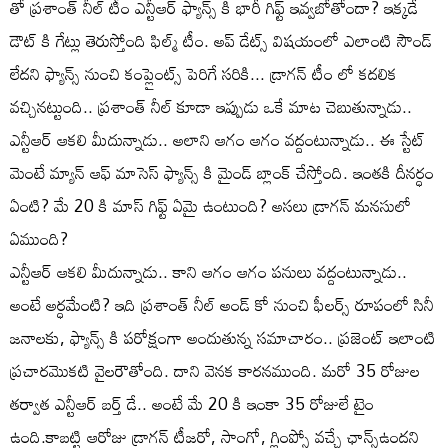
తో ప్రశాంత్ నీల్ టీం ఎన్టీఆర్ ఫ్యాన్స్ కి భారీ గిఫ్ట్ ఇవ్వబోతోందా? ఇక్కడే
డౌట్ కి గేట్లు తెరుస్తోంది ఫిల్మ్ టీం. అప్ డేట్స్ విషయంలో ఎలాంటి సౌండ్
లేదని ఫ్యాన్స్ నుంచి కంప్లైంట్స్ పెరిగే సరికి... డ్రాగన్ టీం లో కదలిక
వచ్చినట్టుంది.. ప్రశాంత్ నీల్ కూడా ఇప్పుడు ఒకే మాట చెబుతున్నాడు..
ఎన్టీఆర్ ఆకలి మీదున్నాడు.. అలాని ఆగం ఆగం వద్దంటున్నాడు.. ఈ స్టేట్
మెంటే మ్యాన్ ఆఫ్ మాసెస్ ఫ్యాన్స్ కి మైండ్ బ్లాంక్ చేస్తోంది. ఇంతకి దీనర్ధం
ఏంటి? మే 20 కి మాస్ గిఫ్ట్ ఏమై ఉంటుంది? అసలు డ్రాగన్ మనసులో
ఏముంది?
ఎన్టీఆర్ ఆకలి మీదున్నాడు.. కాని ఆగం ఆగం పనులు వద్దంటున్నాడు..
అంటే అర్ధమేంటి? ఇది ప్రశాంత్ నీల్ అండ్ కో నుంచి ఫీలర్స్ రూపంలో సినీ
జనాలకు, ఫ్యాన్స్ కి పరోక్షంగా అందుతున్న సమాచారం.. ప్రజెంట్ ఇలాంటి
ప్రచారమొకటి వైలరౌతోంది. దాని వెనక కారనముంది. మరో 35 రోజుల
తర్వాత ఎన్టీఆర్ బర్త్ డే.. అంటే మే 20 కి ఇంకా 35 రోజులే టైం
ఉంది.కాబట్టి ఆరోజు డ్రాగన్ టీజరో, సాంగో, గ్లింప్సో వచ్చే ఛాన్స్ఉందని