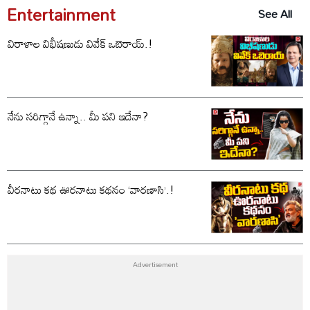
Entertainment
See All
విరాళాల విభీషణుడు వివేక్ ఒబెరాయ్.!
నేను సరిగ్గానే ఉన్నా.. మీ పని ఇదేనా?
వీరనాటు కథ ఊరనాటు కథనం ‘వారణాసి’.!