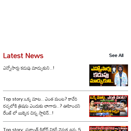
Latest News
See All
ఎన్నోసార్లు కడుపు మాడ్చుకుని..!
Top story:ఒక్క మాట.. ఎంత మంట? కావేరి
రచ్చలోకి త్రిషను ఎందుకు లాగారు..? ఊహించని
రేంజ్ లో బుక్కైన చిన్న స్టాలిన్..!
Top story: ప్రశాంత్ కిశోర్ విక్టరీ వెనుక ఉన్న 5