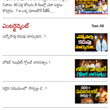
నిజాలు 30 ఏళ్ల కోటను 8 నెలల్లో ఎలా బద్దలు
కొట్టాడు..? ఆ ఒక్క మాటతోనే బీజేపీ
ఓడిపోయిందా..?
ఎంటర్టైన్మెంట్
See All
ఎన్నోసార్లు కడుపు మాడ్చుకుని..!
లోకల్ సెలబ్రిటీ గ్లోబల్ వారసత్వం.!
సరైన సమయంలో ‘సార్పట్ట-2’..!