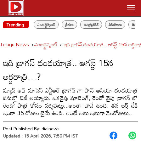
Trending
ఎంటర్టైన్మెంట్
క్రీడలు
ఆంధ్రప్రదేశ్
వీడియోలు
తెలం
Telugu News
ఎంటర్టైన్మెంట్
ఇది డ్రాగన్ దండయాత్ర.. ఆగస్ట్ 15న అర్ధరా
ఇది డ్రాగన్ దండయాత్ర.. ఆగస్ట్ 15న
అర్ధరాత్రి…?
మ్యాన్ ఆఫ్ మాసెస్ ఎన్టీఆర్ డ్రాగన్ గా పాన్ ఆసియా దండయాత్ర
పనుల్లో బిజీ అయ్యాడు. ఒకవైపు షూటింగ్, రెండో వైపు డ్రాగన్ లో
రెండో పాత్ర కోసం వర్కవుట్లు...అంతా బానే ఉంది. తన బర్త్ డేకి
ఇంకా 35 రోజుల టైమే ఉంది. అంటే అటు ఇటుగా నెలరోజులు..
Post Published By:
dialnews
Updated : 15 April 2026, 7:50 PM IST