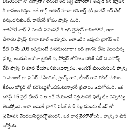
విషయంలో నో చెప్పాడా? లేదంటే ఇది జస్ట్ పుకారేనా? అప్పుడే కన్ క్లూజన్
కి రావటం కష్టం. ఐతే లాస్ట్ ఇయర్ కూడా తన బర్త్ డేకి డ్రాగన్ అప్ డేట్
వస్తుందనుకుంటే, రాలేదనే కోపం ఫ్యాన్స్ ఉంది.
కాకపోతే వార్ 2 మూవీ ప్రమోషన్ కి ఇది డైవర్షన్ కాకూడదనే, ఇలా
చేశారని ఫ్యాన్స్ కూడా కూల్ అయ్యారు. అలాంటిది ఇప్పుడు డ్రాగన్ అప్
డేట్ ని మే 20కి ఇవ్వకుంటే ఊరుకుంటారా? ఇది డ్రాగన్ టీమ్ ముందున్న
ప్రశ్న. అందుకే ఆరోజు టైటిల్ ని, పోస్టర్ తోపాటు రిలీజ్ డేట్ ని ఎనౌన్స్
చేసి ఫ్యాన్స్ ని కూల్ చేయాలనకుంటున్నారట. అందుకే ముందునుంచి ఫ్యాన్స్
ని మెంటల్ గా ప్రిపేర్ చేసేందుకే, గ్లింప్స్ కాని, టీజర్ కాని రిలీజ్ చేయం..
కేవలం పోస్టర్ తో సరిపెట్టుకోండనంటున్నారనే ప్రచారం జరుగోతంది. ఇక
ఆగస్ట్ 15 నైట్ టీజర్ ని లాంచ్ చేయాలనే నిర్ణయానికి ఫిల్మ్ టీం వచ్చినట్టు
తెలుస్తోంది. అలా అయితే డ్రాగన్ రిలీజ్ కి 6 నెల్ల ముందు టీజర్ తో
ప్రమోషన్ మొదలుపెట్టినట్టౌతుందని, ఒక వార్త వైరలౌతోంది.. ఫ్యాన్స్ కి షాక్
ఇస్తోంది.