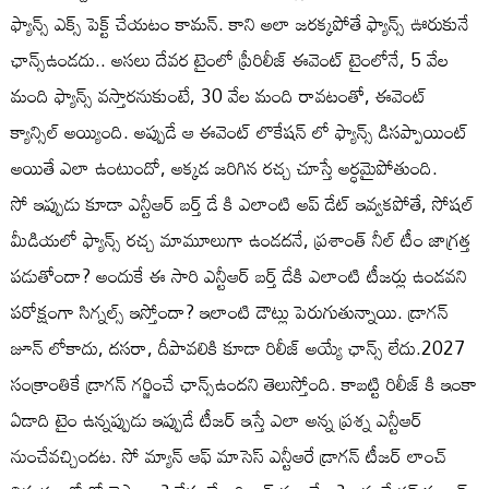
ఫ్యాన్స్ ఎక్స్ పెక్ట్ చేయటం కామన్. కాని అలా జరక్కపోతే ఫ్యాన్స్ ఊరుకునే
ఛాన్స్ఉండదు.. అసలు దేవర టైంలో ప్రీరిలీజ్ ఈవెంట్ టైంలోనే, 5 వేల
మంది ఫ్యాన్స్ వస్తారనుకుంటే, 30 వేల మంది రావటంతో, ఈవెంట్
క్యాన్సిల్ అయ్యింది. అప్పుడే ఆ ఈవెంట్ లొకేషన్ లో ఫ్యాన్స్ డిసప్పాయింట్
అయితే ఎలా ఉంటుందో, అక్కడ జరిగిన రచ్చ చూస్తే అర్ధమైపోతుంది.
సో ఇప్పుడు కూడా ఎన్టీఆర్ బర్త్ డే కి ఎలాంటి అప్ డేట్ ఇవ్వకపోతే, సోషల్
మీడియలో ఫ్యాన్స్ రచ్చ మామూలుగా ఉండదనే, ప్రశాంత్ నీల్ టీం జాగ్రత్త
పడుతోందా? అందుకే ఈ సారి ఎన్టీఆర్ బర్త్ డేకి ఎలాంటి టీజర్లు ఉండవని
పరోక్షంగా సిగ్నల్స్ ఇస్తోందా? ఇలాంటి డౌట్లు పెరుగుతున్నాయి. డ్రాగన్
జూన్ లోకాదు, దసరా, దీపావలికి కూడా రిలీజ్ అయ్యే ఛాన్స్ లేదు.2027
సంక్రాంతికే డ్రాగన్ గర్జించే ఛాన్స్ఉందని తెలుస్తోంది. కాబట్టి రిలీజ్ కి ఇంకా
ఏడాది టైం ఉన్నప్పుడు ఇప్పుడే టీజర్ ఇస్తే ఎలా అన్న ప్రశ్న ఎన్టీఆర్
నుంచేవచ్చిందట. సో మ్యాన్ ఆఫ్ మాసెస్ ఎన్టీఆరే డ్రాగన్ టీజర్ లాంచ్