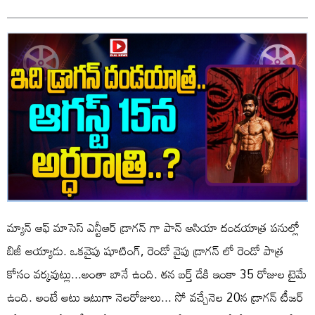
మ్యాన్ ఆఫ్ మాసెస్ ఎన్టీఆర్ డ్రాగన్ గా పాన్ ఆసియా దండయాత్ర పనుల్లో
బిజీ అయ్యాడు. ఒకవైపు షూటింగ్, రెండో వైపు డ్రాగన్ లో రెండో పాత్ర
కోసం వర్కవుట్లు...అంతా బానే ఉంది. తన బర్త్ డేకి ఇంకా 35 రోజుల టైమే
ఉంది. అంటే అటు ఇటుగా నెలరోజులు... సో వచ్చేనెల 20న డ్రాగన్ టీజర్