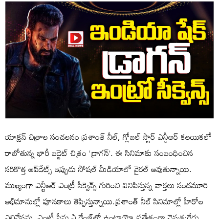
యాక్షన్ చిత్రాల సంచలనం ప్రశాంత్ నీల్, గ్లోబల్ స్టార్ ఎన్టీఆర్ కలయికలో
రాబోతున్న భారీ బడ్జెట్ చిత్రం ‘డ్రాగన్’. ఈ సినిమాకు సంబంధించిన
సరికొత్త అప్‌డేట్స్ ఇప్పుడు సోషల్ మీడియాలో వైరల్ అవుతున్నాయి.
ముఖ్యంగా ఎన్టీఆర్ ఎంట్రీ సీక్వెన్స్ గురించి వినిపిస్తున్న వార్తలు నందమూరి
అభిమానుల్లో పూనకాలు తెప్పిస్తున్నాయి.ప్రశాంత్ నీల్ సినిమాల్లో హీరోల
ఎలివేషన్లు, ఎంట్రీ సీన్లు ఏ రేంజ్‌లో ఉంటాయో ప్రత్యేకంగా చెప్పక్కర్లేదు.