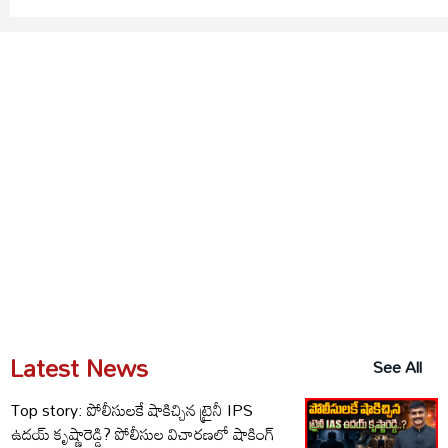
Latest News
See All
Top story: పోలీసులకే షాకిచ్చిన ట్రైనీ IPS
ఉదయ్ కృష్ణారెడ్డి? పోలీసుల విచారణలో షాకింగ్