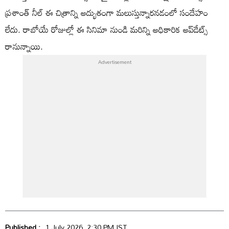
ప్రశాంత్ నీల్ ఈ చిత్రాన్ని అద్భుతంగా మలుస్తున్నారనడంలో సందేహం
లేదు. రాబోయే రోజుల్లో ఈ సినిమా నుండి మరిన్ని అధికారిక అప్‌డేట్స్
రానున్నాయి.
Published :
1 July 2026, 2:30 PM IST