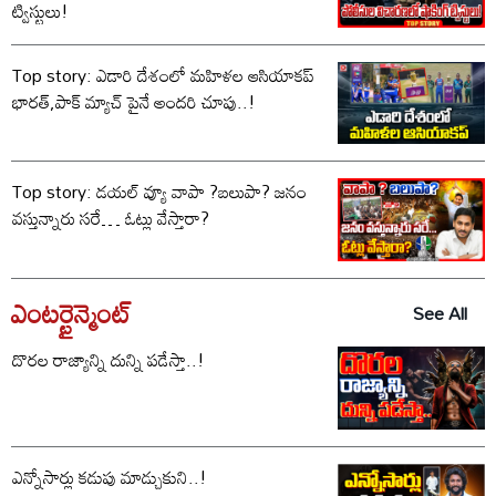
ట్విస్టులు!
Top story: ఎడారి దేశంలో మహిళల ఆసియాకప్
భారత్,పాక్ మ్యాచ్ పైనే అందరి చూపు..!
Top story: డయల్ వ్యూ వాపా ?బలుపా? జనం
వస్తున్నారు సరే… ఓట్లు వేస్తారా?
ఎంటర్టైన్మెంట్
See All
దొరల రాజ్యాన్ని దున్ని పడేస్తా..!
ఎన్నోసార్లు కడుపు మాడ్చుకుని..!