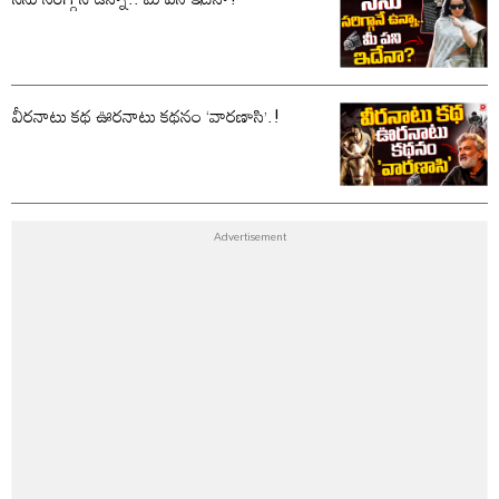
వీరనాటు కథ ఊరనాటు కథనం ‘వారణాసి’.!