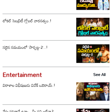
లోకల్ సెలబ్రిటీ గ్లోబల్ వారసత్వం.!
సరైన సమయంలో ‘సార్పట్ట-2’..!
Entertainment
See All
విరాళాల విభీషణుడు వివేక్ ఒబెరాయ్.!
నేను సరిగ్గానే ఉన్నా.. మీ పని ఇదేనా?