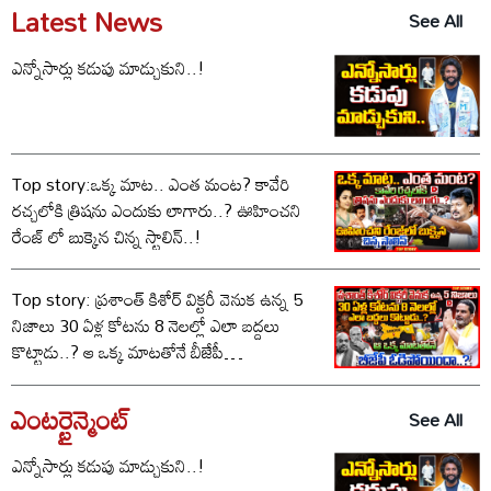
Latest News
See All
ఎన్నోసార్లు కడుపు మాడ్చుకుని..!
Top story:ఒక్క మాట.. ఎంత మంట? కావేరి
రచ్చలోకి త్రిషను ఎందుకు లాగారు..? ఊహించని
రేంజ్ లో బుక్కైన చిన్న స్టాలిన్..!
Top story: ప్రశాంత్ కిశోర్ విక్టరీ వెనుక ఉన్న 5
నిజాలు 30 ఏళ్ల కోటను 8 నెలల్లో ఎలా బద్దలు
కొట్టాడు..? ఆ ఒక్క మాటతోనే బీజేపీ
ఓడిపోయిందా..?
ఎంటర్టైన్మెంట్
See All
ఎన్నోసార్లు కడుపు మాడ్చుకుని..!