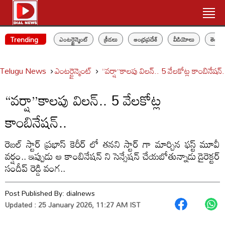
Trending
ఎంటర్టైన్మెంట్
క్రీడలు
ఆంధ్రప్రదేశ్
వీడియోలు
తెలం
Telugu News
ఎంటర్టైన్మెంట్
“వర్షా”కాలపు విలన్.. 5 వేలకోట్ల కాంబినేషన్.
“వర్షా”కాలపు విలన్.. 5 వేలకోట్ల
కాంబినేషన్..
రెబల్ స్టార్ ప్రభాస్ కెరీర్ లో తనని స్టార్ గా మార్చిన ఫస్ట్ మూవీ
వర్షం.. ఇప్పుడు ఆ కాంబినేషన్ ని సెన్సేషన్ చేయబోతున్నాడు డైరెక్టర్
సందీప్ రెడ్డి వంగ..
Post Published By:
dialnews
Updated : 25 January 2026, 11:27 AM IST