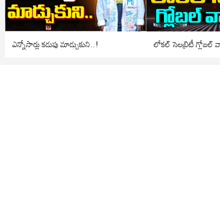
ఎన్నోసార్లు కడుపు మాడ్చుకుని..!
లోకల్ సెలబ్రిటీ గ్లోబల్