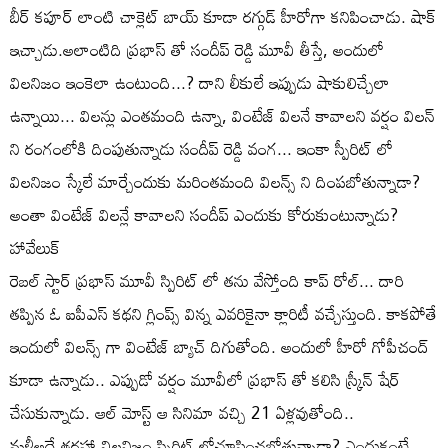
బీర్ కపూర్ లాంటి చాక్లెట్ బాయ్ కూడా రగ్గుడ్ హీరోగా కనిపించాడు. షాక్
ఇచ్చాడు.అలాంటిది ప్రభాస్ తో సందీప్ రెడ్డి మూవీ తీస్తే, అందులో
విలనిజం ఇంకెలా ఉంటుంది...? దాని లీకులే ఇప్పుడు షాకులిచ్చేలా
ఉన్నాయి... విలన్లు ఎంతమంది ఉన్నా, వింటేజ్ విలనే కావాలని వర్షం విలన్
ని రంగంలోకి దింపుతున్నాడు సందీప్ రెడ్డి వంగ... ఇంకా స్పీరిట్ లో
విలనిజం స్కేలే మార్చేందుకు మరింతమంది విలన్స్ ని దింపబోతున్నాడా?
అంతా వింటేజ్ విలన్లే కావాలని సందీప్ ఎందుకు కోరుకుంటున్నాడు?
హావేలుక్
రెబల్ స్టార్ ప్రభాస్ మూవీ స్పిరిట్ లో తను వేస్తోంది కాప్ రోల్... దారి
తప్పిన ఓ ఐపీఎస్ కథని గ్లింప్స్ విన్న ఎవరికైనా క్లారిటీ వచ్చేస్తుంది. కాకపోతే
ఇందులో విలన్స్ గా వింటేజ్ బ్యాచ్ దిగుతోంది. అందులో హీరో గోపీచంద్
కూడా ఉన్నాడు.. ఎప్పుడో వర్షం మూవీలో ప్రభాస్ తో కలిసి స్క్రీన్ షేర్
చేసుకున్నాడు. ఆల్ మోస్ట్ ఆ సినిమా వచ్చి 21 ఏళ్లవుతోంది..
మళ్లీఅదే తరహా విలనిజం స్పిరిట్ లోచూపించబోతున్నాడా? ఎందుకంటే