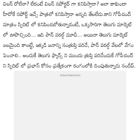
విలన్ రోలేనా? లేదంటే విలన్ సపోర్టర్ గా కనిపిస్తాడా? అలా కాకుండా
హీరోకే సపోర్ట్ ఇచ్చే పాత్రలో కనిపిస్తాడా అన్నది తేలలేదు.కాని గోపీచంద్
మాత్రం స్పిరిట్ లో కనిపించబోతున్నాడంటే, ఒక్కసారిగా తెలుగు మార్కెట్
లో ఊపొచ్చింది... ఇది పాన్ వరల్డ్ మూవీ... అయినా తెలుగు మార్కెట్
బలమైంది కాబట్టే, ఇక్కడి జనాన్ని సంత్రుప్తి పరిచే, పాన్ వరల్డ్ వేటలో వేగం
పెంచాలి.. అందుకే తెలుగు ఫ్యాన్స్ ని ముందు త్రుప్తి పరిచేందుకే గోపీచంద్
ని స్పిరిట్ లో ప్రభాస్ కోసం ప్రత్యేకంగా రంగంలోకి దింపుతున్నాడు సందీప్.