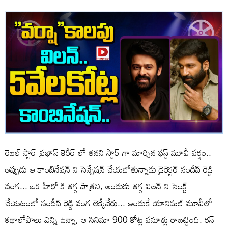
రెబల్ స్టార్ ప్రభాస్ కెరీర్ లో తనని స్టార్ గా మార్చిన ఫస్ట్ మూవీ వర్షం..
ఇప్పుడు ఆ కాంబినేషన్ ని సెన్సేషన్ చేయబోతున్నాడు డైరెక్టర్ సందీప్ రెడ్డి
వంగ... ఒక హీరో కి తగ్గ పాత్రని, అందుకు తగ్గ విలన్ ని సెలక్ట్
చేయటంలో సందీప్ రెడ్డి వంగ లెక్కేవేరు... అందుకే యానిమల్ మూవీలో
కథాలోపాలు ఎన్ని ఉన్నా, ఆ సినిమా 900 కోట్ల వసూళ్లు రాబట్టింది. రన్