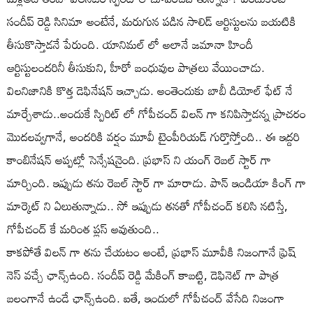
సందీప్ రెడ్డి సినిమా అంటేనే, మరుగున పడిన సాలిడ్ ఆర్టిస్టులను బయటికి
తీసుకొస్తాడనే పేరుంది. యానిమల్ లో అలానే జమానా హిందీ
ఆర్టిస్టులందరినీ తీసుకుని, హీరో బంధువుల పాత్రలు వేయించాడు.
విలనిజానికి కొత్త డెఫినేషన్ ఇచ్చాడు. అంతెందుకు బాబీ డియోల్ ఫేట్ నే
మార్చేశాడు..అందుకే స్పిరిట్ లో గోపీచంద్ విలన్ గా కనిపిస్తాడన్న ప్రాచరం
మొదలవ్వగానే, అందరికి వర్షం మూవీ టైంపీరియడ్ గుర్తొస్తోంది.. ఈ ఇద్దరి
కాంబినేషన్ అప్పట్లో సెన్సేషనైంది. ప్రభాస్ ని యంగ్ రెబల్ స్టార్ గా
మార్చింది. ఇప్పుడు తను రెబల్ స్టార్ గా మారాడు. పాన్ ఇండియా కింగ్ గా
మార్కెట్ ని ఏలుతున్నాడు.. సో ఇప్పుడు తనతో గోపీచంద్ కలిసి నటిస్తే,
గోపీచంద్ కే మరింత ప్లస్ అవుతుంది..
కాకపోతే విలన్ గా తను చేయటం అంటే, ప్రభాస్ మూవీకి నిజంగానే ఫ్రెష్
నెస్ వచ్చే ఛాన్స్ఉంది. సందీప్ రెడ్డి మేకింగ్ కాబట్టి, డెఫినెట్ గా పాత్ర
బలంగానే ఉండే ఛాన్స్ఉంది. ఐతే, ఇందులో గోపీచంద్ వేసేది నిజంగా