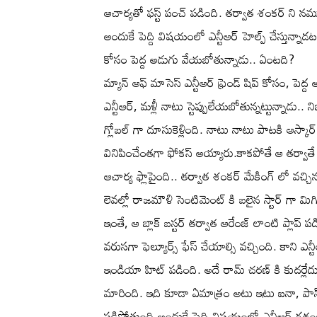
ఆచార్యతో ఫస్ట్ పంచ్ పడింది. తర్వాత శంకర్ ని నమ
అందుకే పెద్ది విషయంలో ఎన్టీఆర్ హెల్ప్ చేస్తున్నాడట. 
కోసం పెద్ద అడుగు వేయబోతున్నాడు.. ఏంటది?
మ్యాన్ ఆఫ్ మాసెస్ ఎన్టీఆర్ ఫ్రెండ్ షిప్ కోసం, పెద్
ఎన్టీఆర్, మళ్లీ నాటు స్టెప్పులేయబోతున్నట్టున్నాడు.. 
గ్లోబల్ గా దూసుకెళ్లింది. నాటు నాటు పాటకి ఆస్కార
వినిపించేంతగా ఫోకస్ అయ్యారు.కాకపోతే ఆ తర్వాతే ఎ
ఆచార్య ఫ్లాపైంది.. తర్వాత శంకర్ మేకింగ్ లో వచ్చ
లెవల్లో రాజమౌళి సెంటిమెంట్ కి బలైన స్టార్ గా
ఇంతే, ఆ బ్లాక్ బస్టర్ తర్వాత ఆరేంజ్ లాంటి ప్లాప్ పడ
వరుసగా ఫెల్యూర్స్ ఫేస్ చేయాల్సి వచ్చింది. కాని ఎన్
ఇండియా హిట్ పడింది. అదే రామ్ చరణ్ కి కుదర్లేదు.. కా
మారింది. ఇది కూడా ఏమాత్రం అటు ఇటు ఐనా, పాన్ 
పడిపోతుంది.అందుకే పెద్ది విషయంలో ఎన్టీఆర్ గ