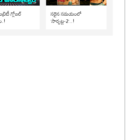
బ్రిటీ గ్లోబల్
సరైన సమయంలో
ం.!
‘సార్పట్ట-2’..!