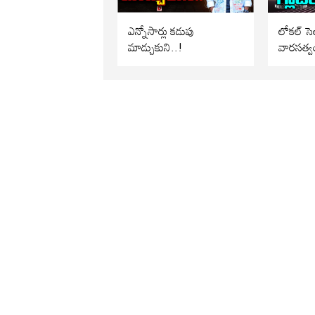
ఎన్నోసార్లు కడుపు
లోకల్ సెల
మాడ్చుకుని..!
వారసత్వ