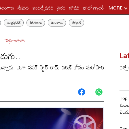
తెలంగాణ
నేషనల్
ఇంటర్నేషనల్
వైరల్
సోషల్
ఫోటో గ్యాలరీ
MORE
ఆంధ్రప్రదేశ్
వీడియోలు
తెలంగాణ
నేషనల్
.. “పెద్ది”అడుగు..
అడుగు..
La
తున్నాడు. మెగా పవర్ స్టార్ రామ్ చరణ్ కోసం మరోసారి
ఎన్నో
Top 
మంట? 
ఎందు
రేంజ్ 
Top s