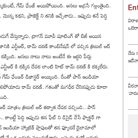
En
్ముకుంటే, గేమ్ ఛేంజ్ అయిపోయింది. అసలు అడ్రసే గల్లంతైంది.
మొన్న కథని, ప్రాజెక్ట్ ని తనికి ఇచ్చేశాడు.. ఇప్పుడు తనే పెద్ది
విరాళ
ఒబెర
ద అడుగే వేస్తున్నాడు. డ్రాగన్ మూవీ షూటింగ్ తో బిజీ అయిన
నిజానికి ఎన్టీఆర్, రామ్ చరణ్ కాంబినేషన్ లో వచ్చిన త్రిబుల్ ఆర్
నేను 
్ దక్కింది. అసలు నాటు నాటు అంటేనే ఈ ఇద్దరి పేర్లు
ఇదేన
న్టీఆర్ కి దక్కిన దేవర లాంటి హిట్ రామ్ చరణ్ కి దక్కలేదు.
ిన గేమ్ ఛేంజర్ డిజాస్టర్ అయ్యింది. దీంతో పాన్ ఇండియా
వీరన
 మిగిలిపోయాడు రామ్ చరణ్. గతంతో మగధీర చేసినప్పుడు కూడా
‘వారణ
ింది.
టీఆర్ మాత్రం త్రిబుల్ ఆర్ తర్వాత దేవర వచ్చింది.. పాన్
బట్టే పెద్ది ఇప్పుడు తన ఫేట్ ని డిసైడ్ చేసే ఫ్యాక్టర్ గా
ఇండియా హ్యాట్రిక్ ఫ్లాపులతో తన ఫ్యూచరే డైలామాలో
తంలో నే ఒక అడుగు ముందుకేశాడు. ఇప్పుడు మరో అడుగు