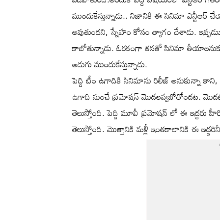
ముందుకేస్తున్నాడు.. నిజానికి ఈ సినిమా ఎన్టీఆర్ 
అవుతుందని, స్నేహం కోసం త్యాగం చేశాడు. ఇప్పడుు
కాబోతున్నాడు. ఓరకంగా తనతో సినిమా తీయాలనుక
అడుగు ముందుకేస్తున్నాడు.
పెద్ది టీం ఉగాదికి సినిమాను రిలీజ్ అనుకున్నా కా
ఉగాది నుంచే ప్రమోషన్ మొదలవ్వబోతోందట. మొదటి ఈవెంట
తెలుస్తోంది. పెద్ది మూవీ ప్రమోషన్ లో ఈ ఇద్దరు హీర
తెలుస్తోంది. మొత్తానికి మళ్లీ ఇంతకాలానికి ఈ ఇద్దరినీ