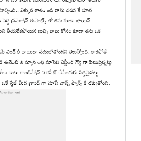
చేయాల్సింది.. ఎక్కువ శాతం ఇది రామ్ చరణ్ కే సూట్
 పెద్ది ప్రమోషన్ ఈవెంట్స్ లో తను కూడా జాయిన్
ుని తీయలేకపోయిన బుచ్చి బాబు కోసం కూడా తను ఒక
ని, మే ఎండ్ కి వాయిదా వేయబోతోందని తెలుస్తోంది. కాకపోతే
్ కి మ్యాన్ ఆఫ్ మాసెస్ ఎన్టీఆర్ గెస్ట్ గా పిలుస్తున్నట్టు
ోలు నాటు కాంబినేషన్ ని రిపీట్ చేసేందుకు సిద్దమైనట్టు
 ఒకే స్టేజ్ మీద గ్రాండ్ గా చూసే ఛాన్స్ ఫ్యాన్స్ కి దక్కుతోంది.