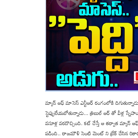
మ్యాన్ ఆఫ్ మాసెస్ ఎన్టీఆర్ రంగంలోకి దిగుతున్నా
స్టెప్పులేయబోతున్నాడు... త్రిబుల్ ఆర్ తో వీళ్ల స్
వసూళ్ల వరదొచ్చింది. కట్ చేస్తే ఆ తర్వాత మ్యాన్ 
పడింది.. రాజమౌళి సెంటి మెంట్ ని బ్రేక్ చేసిన రికార