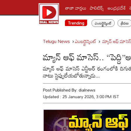
తాజా వార్తలు
పాలిటిక్స్‌
ఆంధ్రప్రదేశ్
Trending
ఎంటర్టైన్మెంట్
క్రీడలు
Telugu News
ఎంటర్టైన్మెంట్
మ్యాన్ ఆఫ్ మాసెస్
మ్యాన్ ఆఫ్ మాసెస్.. “పెద్ది”
మ్యాన్ ఆఫ్ మాసెస్ ఎన్టీఆర్ రంగంలోకి దిగు
నాటు స్టెప్పులేయబోతున్నాడు...
Post Published By:
dialnews
Updated : 25 January 2026, 3:00 PM IST