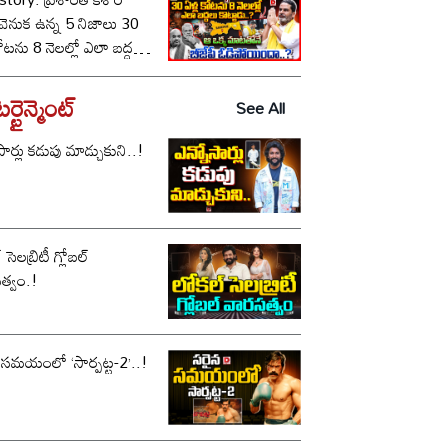
ీ వెనుక ఉన్న 5 నిజాలు 30
కోటను 8 నెలల్లో ఎలా బద్దలు
ాడు..? ఆ ఒక్క మాటతోనే
పీ ఓడిపోయిందా..?
్టైన్మెంట్
See All
సార్లు కడుపు మాడ్చుకుని..!
సెలబ్రిటీ గ్లోబల్
త్వం.!
 సమయంలో ‘సార్పట్ట-2’..!