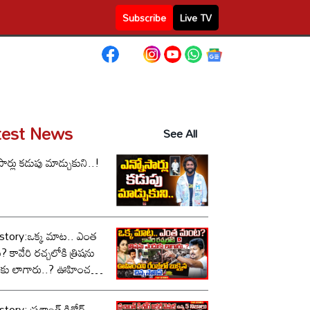
Subscribe
Live TV
test News
See All
సార్లు కడుపు మాడ్చుకుని..!
story:ఒక్క మాట.. ఎంత
కావేరి రచ్చలోకి త్రిషను
కు లాగారు..? ఊహించని
లో బుక్కైన చిన్న స్టాలిన్..!
tory: ప్రశాంత్ కిశోర్