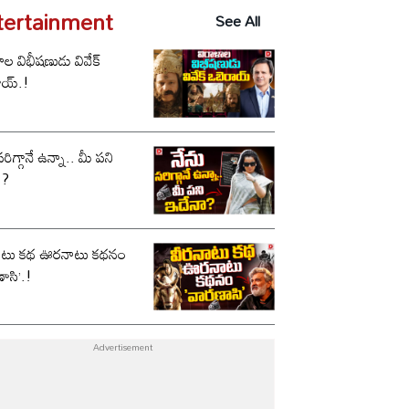
tertainment
See All
ాల విభీషణుడు వివేక్
ాయ్.!
సరిగ్గానే ఉన్నా.. మీ పని
ా?
ాటు కథ ఊరనాటు కథనం
ాసి’.!