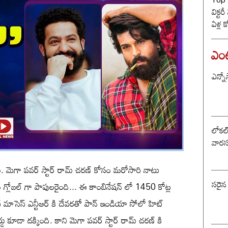
విక్టర
ఏళ్ల 
కొట్ట
బీజే
ఎంటర
ఎన్నో
లోకల్ 
వారస
డు. మెగా పవర్ స్టార్ రామ్ చరణ్ కోసం మరోసారి నాటు
సరైన
నేహం గ్లోబల్ గా పాపులరైంది... ఈ కాంబినేషన్ లో 1450 కోట్ల
ఆఫ్ మాసెస్ ఎన్టీఆర్ కి దేవరతో పాన్ ఇండియా సోలో హిట్
్డు కూడా దక్కింది. కాని మెగా పవర్ స్టార్ రామ్ చరణ్ కి