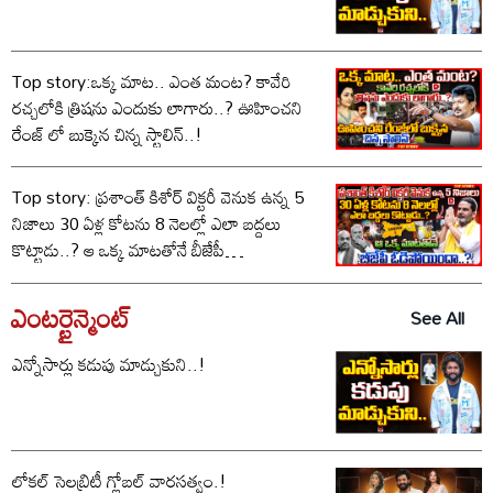
Top story:ఒక్క మాట.. ఎంత మంట? కావేరి
రచ్చలోకి త్రిషను ఎందుకు లాగారు..? ఊహించని
రేంజ్ లో బుక్కైన చిన్న స్టాలిన్..!
Top story: ప్రశాంత్ కిశోర్ విక్టరీ వెనుక ఉన్న 5
నిజాలు 30 ఏళ్ల కోటను 8 నెలల్లో ఎలా బద్దలు
కొట్టాడు..? ఆ ఒక్క మాటతోనే బీజేపీ
ఓడిపోయిందా..?
ఎంటర్టైన్మెంట్
See All
ఎన్నోసార్లు కడుపు మాడ్చుకుని..!
లోకల్ సెలబ్రిటీ గ్లోబల్ వారసత్వం.!