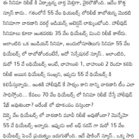
ఈ సినిమా రిలీజ్ కి ఏర్పాట్లన్న వార్త మెల్లిగా, వైరలౌతోంది. ఇదేం కొత్త
న్యూస్ కాదు.. గతంలోనే 55 వేల థియటర్స్ లోరిలీజ్ కాబోతున్న మొదటి
సినిమాగా వారణాసి వరల్డ్ ఆడియన్స్ అటెన్షన్ లాక్కుంటోంది. హాలీవుడ్
సినిమాలు కూడా ఇంతవరకు 35 వేల థియేటర్స్ మించి రిలీజ్ కాలేదు.
అలాంటిది ఒక ఇండియన్ సినిమా, అందులోనూతెలుగు సినిమా 55 వేల
థియేటర్స్ లో రాబోతోందంటేనే, అదో సెన్సేషనల్ న్యూస్.. అలాంటిది,
మరో 15 వే లథియేటర్స్ అంటే, బాహుబలి 1, బాహుబలి 2 రెండూ కలిపి
రిలీజ్ అయిన థియేటర్స్ సంఖ్యని, ఇప్పడు 55 వే థియేటర్స్ కి
కలిపేస్తున్నారు.. ఇంతకి హాలీవుడ్ కే సాధ్యం కాని దాన్ని వారణాసి టీం ఎలా
సాధిస్తోంది... కేవలం 70 వేల థియేటర్స్ లో సినిమా రిలీజ్ చేస్తే హాలీవుడ్
షేక్ అవుతుందా? ఆరేంజ్ లో భూకంపం వస్తుందా?
డెబ్బై వేల థియేటర్స్ లో వారణాసి మూవీ రిలీజ్ అవుతోందా? మొన్నేమో
55 వే థియేటర్స్ అన్నారు. ఇప్పుడు ఆల్ ఆఫ్ సడన్ గా మరో 15 వేల
థియేటర్స్ పెంచే ప్రయత్నం జరుగుతోంది. ఇదే షాకింగ్ న్యూస్.. ఒక్క సారి