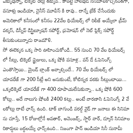
ఎక్కువున్నా, టిక్కెట్ రేట్లు తక్కువ.. కాబట్టే హాలీవుడ్ సినిమాలకొచ్చినంతగా,
వసూళ్లు ఇండియా, చైనీస్ మూవీస్ కి రావు.. దాన్నే బ్రేక్ చేసేందుకు
అమెరికాలో కనీసంలో కనీసం 22వేల థియేటర్స్ లో రిలీజ్ అయ్యేలా డ్రీమ్
వర్కస్, డిస్నీప్ డిస్ట్రిబ్యూషన్ సపోర్ట్, ప్రమోషన్ లో నెట్ ఫ్లిక్స్ సపోర్ట్
తీసుకుంటున్నాడు రాజమౌళి.
సో ఈలెక్కన ఒక్క సారి ఊహించుకోండి.. 55 నుంచి 70 వేల థియేటర్స్
లో సీట్లు, టిక్కెట్ ప్రైజులు, ఒక్క షోకి వసూళ్ల.. వన్ డే ఓపెనింగ్స్
ఎంతొస్తాయి.. మైండ్ బ్లాంక్ అవ్వాల్సిందే.. 70 వేల థియేటర్స్ లో
యావరేజ్ గా 200 సీట్లే అని అనుకుంటే, కోటిన్నర వరకు సీట్లుంటాయి...
ఒక్కటిక్కెట్ యావరేజ్ గా 400 రూపాయలేసుకున్నా.. ఒక్క షోకి 600
కోట్లు.. అదే నాలుగు షోలకి 2400 కట్లు.. అంటే వారణాసి ఓపెనింగ్సే 2 వే
లకోట్లు దాటే ఛాన్స్ ఉంది. టాక్ బాగుండి వరల్డ్ వైడ్ గా జనాలు ఈ సినిమా
ను చూస్తే, 15 రోజుల్లోనే అవతార్, అవెంజర్స్, స్టార్ వార్, డ్యూన్ సినిమాల
రికార్డులు బద్దలయ్యే ఛాన్స్ఉంది.. నిజంగా పాన్ ఇండియా సినీ సునామీ