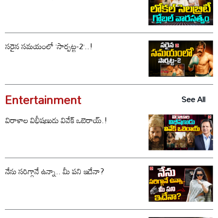
సరైన సమయంలో ‘సార్పట్ట-2’..!
Entertainment
See All
విరాళాల విభీషణుడు వివేక్ ఒబెరాయ్.!
నేను సరిగ్గానే ఉన్నా.. మీ పని ఇదేనా?