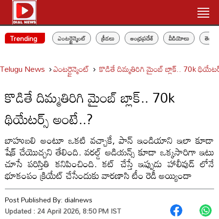
Trending
ఎంటర్టైన్మెంట్
క్రీడలు
ఆంధ్రప్రదేశ్
వీడియోలు
తెలం
Telugu News
ఎంటర్టైన్మెంట్
కొడితే దిమ్మతిరిగి మైంబ్ బ్లాక్.. 70k థియేట
కొడితే దిమ్మతిరిగి మైంబ్ బ్లాక్.. 70k
థియేటర్స్ అంటే..?
బాహుబలి అంటూ ఒకటి వచ్చాకే, పాన్ ఇండియాని ఇలా కూడా
షేక్ చేయొచ్చని తేలింది. వరల్డ్ ఆడియన్స్ కూడా ఒక్కసారిగా ఇటు
చూసే పరిస్తితి కనిపించింది. కట్ చేస్తే ఇప్పుడు హాలీవుడ్ లోనే
భూకంపం క్రియేట్ చేసేందుకు వారణాసి టీం రెడీ అయ్యిందా
Post Published By:
dialnews
Updated : 24 April 2026, 8:50 PM IST