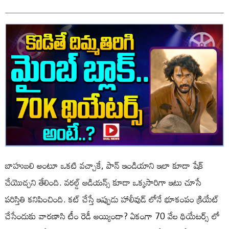
బాహుబలి అంటూ ఒకటి వచ్చాకే, పాన్ ఇండియాని ఇలా కూడా షేక్
చేయొచ్చని తేలింది. వరల్డ్ ఆడియన్స్ కూడా ఒక్కసారిగా ఇటు చూసే
పరిస్తితి కనిపించింది. కట్ చేస్తే ఇప్పుడు హాలీవుడ్ లోనే భూకంపం క్రియేట్
చేసేందుకు వారణాసి టీం రెడీ అయ్యిందా? ఏకంగా 70 వేల థియేటర్స్ లో