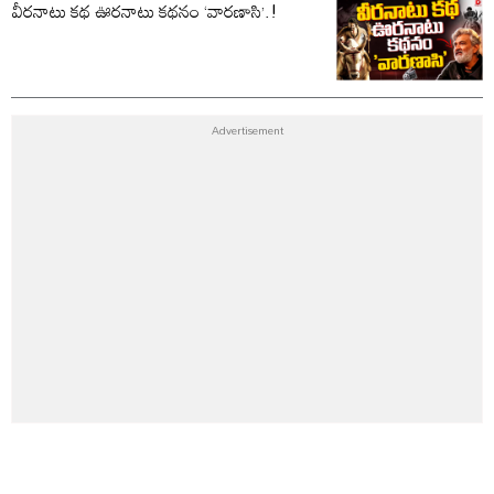
వీరనాటు కథ ఊరనాటు కథనం ‘వారణాసి’.!