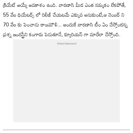
క్రియేట్ అయ్యే అవకాశం ఉంది. వారణాసి మీద ఎంత నమ్మకం లేకపోతే,
55 వేల థియేటర్స్ లో రిలీజ్ చేయటమే ఎక్కువ అనుకుంటే,ఆ నెంబర్ ని
70 వేల కు పెంచాడు రాజమౌళి... అందుకే వారణాసి టీం ఏం చేస్తోందన్న
ప్రశ్న ఇండస్ట్రీని కంగారు పెడుతూనే, క్యూరియస్ గా మారేలా చేస్తోంది.