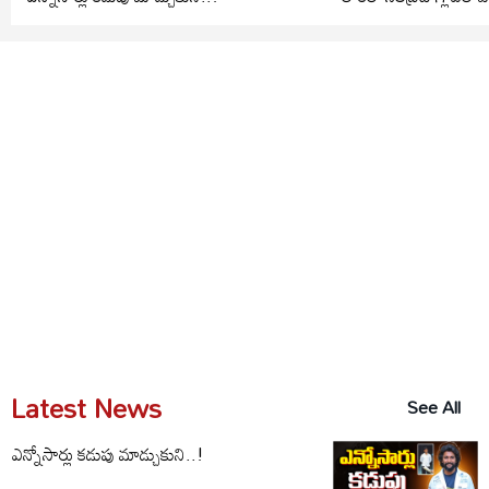
Latest News
See All
ఎన్నోసార్లు కడుపు మాడ్చుకుని..!