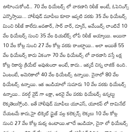
ఊహించుకోండి.. 70 వేల థియేటర్స్ లో వారణాసి రిలీజ్ అంటే, ఓపెనింగ్స్
ఎన్నొస్తాయి... హాలీవుడ్ మూవీలు కూడా ఇప్పటి వరకు 35 వేల థియేటర్స్
మించి రిలీజ్ కాలేదు.అవతార్, సార్ వార్, డ్యూన్, అవేంజర్స్ లాంటివే 10
వేల థియేటర్స్ నుంచి 35 వేల థియటేర్స్ లోపే రిలీజ్ అయ్యాయి. అయినా
10 వేల కోట్ల నుంచి 27 వేల కోట్ల వరకు రాబట్టాయి.. అలా అయితే 55
వేల థియేటర్స్ కాదు ఏకంగా 70 వేల థియేటర్స్ లో వారణాసి వస్తే లక్ష
కోట్ల రికార్డు క్రియేట్ అవుతుందా అంటే, కాదు.. ఇక్కడే చిన్న లాజిక్ ఉంది.
ఏంటంటే, అమెరికాలో 40 వేల థియేటర్స్ ఉన్నాయి. చైనాలో 80 వేల
థియేటర్స్ ఉన్నాయి. ఇక ఇండియాలో సుమారు 10 వేల వరకు థియేటర్స్
ఉన్నాయి.. వరల్డ్ వైడ్ గా లక్షా, అరవై వేల వరకు థియేటర్స్ ఉన్నట్టు
లెక్కతెలుస్తోంది. ఐతే హాలీవుడ్ మూవీలు యూఎస్, యూరప్ లో డామినేట్
చేయటమే కాదు,హై టిక్కెట్ ప్రైజ్ వల్ల కలెక్సన్స్ లెక్కలు 10 వేల కోట్ల
నుంచి 27 వేల కోట్ల మధ్య ఉంటాయి.అాదే ఇండియా, చైనా లో థియేటర్స్