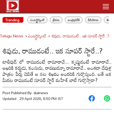
Trending
ఎంటర్టైన్మెంట్
క్రీడలు
ఆంధ్రప్రదేశ్
వీడియోలు
తెలం
Telugu News
ఎంటర్టైన్మెంట్
శివుడు, రాముడంటే.. ఇక సూపర్ స్టారే..?
శివుడు, రాముడంటే.. ఇక సూపర్ స్టారే..?
టాలీవుడ్ లో రాముడంటే రామారావే... కృష్ణుడంటే రామారావే..
ఆఖరికి కర్ణుడు, కంసుడు, రావణుడన్నా రామారావే.. అంతదా దేవుళ్ల
పాత్రల పేర్లు చెబితే ఆ నట శిఖరం అందరికి గుర్తొస్తుంది. ఐతే ఇక
మీదట రాముడంటే సూపర్ స్టార్ మహేశ్ బాబే గుర్తొస్తాడా?
Post Published By:
dialnews
Updated : 29 April 2026, 6:50 PM IST