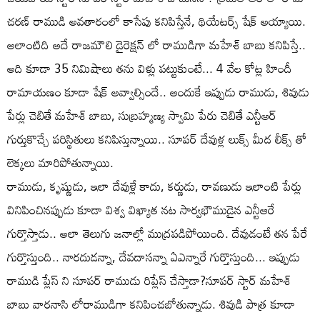
చరణ్ రాముడి అవతారంలో కాసేపు కనిపిస్తేనే, థియేటర్స్ షేక్ అయ్యాయి.
అలాంటిది అదే రాజమౌలి డైరెక్షన్ లో రాముడిగా మహేశ్ బాబు కనిపిస్తే..
అది కూడా 35 నిమిషాలు తను విళ్లు పట్టుకుంటే... 4 వేల కోట్ల హిందీ
రామాయణం కూడా షేక్ అవ్వాల్సిందే.. అందుకే ఇప్పుడు రాముడు, శివుడు
పేర్లు చెబితే మహేశ్ బాబు, సుబ్రహ్మణ్య స్వామి పేరు చెబితే ఎన్టీఆర్
గుర్తుకొచ్చే పరిస్థితులు కనిపిస్తున్నాయి.. సూపర్ దేవుళ్ల లుక్స్ మీద లీక్స్ తో
లెక్కలు మారిపోతున్నాయి.
రాముడు, కృష్ణుడు, ఇలా దేవుళ్లే కాదు, కర్ణుడు, రావణుడు ఇలాంటి పేర్లు
వినిపించినప్పుడు కూడా విశ్వ విఖ్యాత నట సార్వభౌముడైన ఎన్టీఆరే
గుర్తొస్తాడు.. అలా తెలుగు జనాల్లో ముద్రపడిపోయింది. దేవుడంటే తన పేరే
గుర్తొస్తుంది.. నారదుడన్నా, దేవదాసన్నా ఏఎన్నారే గుర్తొస్తుంది... ఇప్పుడు
రాముడి ప్లేస్ ని సూపర్ రాముడు రిప్లేస్ చేస్తాడా?సూపర్ స్టార్ మహేశ్
బాబు వారనాసి లోరాముడిగా కనిపించబోతున్నాడు. శివుడి పాత్ర కూడా