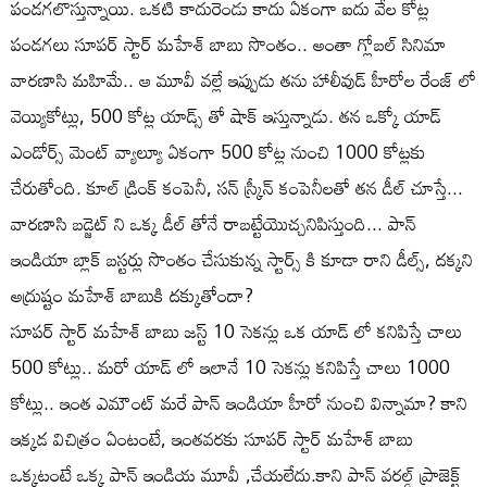
పండగలొస్తున్నాయి. ఒకటి కాదురెండు కాదు ఏకంగా ఐదు వేల కోట్ల
పండగలు సూపర్ స్టార్ మహేశ్ బాబు సొంతం.. అంతా గ్లోబల్ సినిమా
వారణాసి మహిమే.. ఆ మూవీ వల్లే ఇప్పుడు తను హాలీవుడ్ హీరోల రేంజ్ లో
వెయ్యికోట్లు, 500 కోట్ల యాడ్స్ తో షాక్ ఇస్తున్నాడు. తన ఒక్కో యాడ్
ఎండోర్స్ మెంట్ వ్యాల్యూ ఏకంగా 500 కోట్ల నుంచి 1000 కోట్లకు
చేరుతోంది. కూల్ డ్రింక్ కంపెనీ, సన్ స్క్రీన్ కంపెనీలతో తన డీల్ చూస్తే...
వారణాసి బడ్జెట్ ని ఒక్క డీల్ తోనే రాబట్టేయొచ్చనిపిస్తుంది... పాన్
ఇండియా బ్లాక్ బస్టర్లు సొంతం చేసుకున్న స్టార్స్ కి కూడా రాని డీల్స్, దక్కని
అద్రుష్టం మహేశ్ బాబుకి దక్కుతోందా?
సూపర్ స్టార్ మహేశ్ బాబు జస్ట్ 10 సెకన్లు ఒక యాడ్ లో కనిపిస్తే చాలు
500 కోట్లు.. మరో యాడ్ లో ఇలానే 10 సెకన్లు కనిపిస్తే చాలు 1000
కోట్లు.. ఇంత ఎమౌంట్ మరే పాన్ ఇండియా హీరో నుంచి విన్నామా? కాని
ఇక్కడ విచిత్రం ఏంటంటే, ఇంతవరకు సూపర్ స్టార్ మహేశ్ బాబు
ఒక్కటంటే ఒక్క పాన్ ఇండియ మూవీ ,చేయలేదు.కాని పాన్ వరల్డ్ ప్రాజెక్ట్