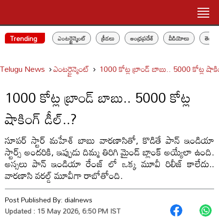
Trending
ఎంటర్టైన్మెంట్
క్రీడలు
ఆంధ్రప్రదేశ్
వీడియోలు
తెలం
Telugu News
ఎంటర్టైన్మెంట్
1000 కోట్ల బ్రాండ్ బాబు.. 5000 కోట్ల షాకి
1000 కోట్ల బ్రాండ్ బాబు.. 5000 కోట్ల
షాకింగ్ డీల్..?
సూపర్ స్టార్ మహేశ్ బాబు వారణాసితో, కొడితే పాన్ ఇండియా
స్టార్స్ అందరికి, ఇప్పుడు దిమ్మ తిరిగి మైండ్ బ్లాంక్ అయ్యేలా ఉంది.
అస్సలు పాన్ ఇండియా రేంజ్ లో ఒక్క మూవీ రిలీజ్ కాలేదు..
వారణాసి వరల్డ్ మూవీగా రాబోతోంది.
Post Published By:
dialnews
Updated : 15 May 2026, 6:50 PM IST