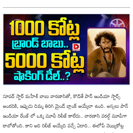
సూపర్ స్టార్ మహేశ్ బాబు వారణాసితో, కొడితే పాన్ ఇండియా స్టార్స్
అందరికి, ఇప్పుడు దిమ్మ తిరిగి మైండ్ బ్లాంక్ అయ్యేలా ఉంది. అస్సలు పాన్
ఇండియా రేంజ్ లో ఒక్క మూవీ రిలీజ్ కాలేదు.. వారణాసి వరల్డ్ మూవీగా
రాబోతోంది. కాని అది రిలీజ్ అయ్యేది వచ్చే ఏడాది.. ఈలోపే వెయ్యికోట్ల