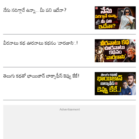
నేను సరిగ్గానే ఉన్నా.. మీ పని ఇదేనా?
వీరనాటు కథ ఊరనాటు కథనం ‘వారణాసి’.!
తెలుగు కథతో భాయిజాన్ బాక్సాఫీస్ కెవ్వు కేకే!