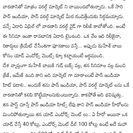
వారణాసితో మాత్రం వరల్డ్ మార్కెట్ ని వాయించబోతున్నాడు. ఒకే సారి
పాన్ ఇండియా, పాన్ వరల్డ్ మార్కెట్ మీద దండెత్తేందుకు సిద్దమయ్యాడు.
వచ్చే ఏడాది ఏప్రిల్ లో వారణాసి వరల్డ్ వైడ్ గా రిలీజ్ కాబోతోంది. అంటే
ఈ సినిమా ఇంకా రావటానిక ఏడాది టైంఉంది. ఒక వేల ఇది రిలీజైనా,
రికార్డులు క్రియేట్ చేసేంతగా పూనకాలు వస్తే... అప్పుడు మహేశ్ బాబు
కోసం యాడ్ ఎండోర్స్ మెంట్స్ క్యూ కట్టాయంటే అర్ధముంది.
దేశ వ్యాప్తంగా మహేశ్ బాబుకి గుడ్ లుక్స్ వల్ల, తన సినిమాల వల్ల మంచి
క్రేజ్, ఇమేజ్ ఉంది.కాని అది మార్కెట్ గా మారాలంటే పాన్ ఇండియా
హిట్ పడాలి.. అందుకే తను పాన్ ఇండియా, పాన్ వరల్డ్ మార్కెట్ లను ఒకే
వారణాసితో కలిపి కొట్టేయాలనుకుంటున్నాడు. కాకపోతే అది భవిష్యత్తు..
తన పాస్ట్ చూస్తే పాన్ ఇండియా హిట్స్ లేవు.కాని పాన్ ఇండియా హీరోలను
మించిపోతున్నాయి తన యాడ్ ఎండోర్స్ మెంట్ లు.. ఏ హీరో అయినా ఒక
యాడ్ చేస్తే 40 కోట్లు, ఎండోర్స్ మెంట్ డీల్ 100 కోట్లు ఉంటే అదే మహా