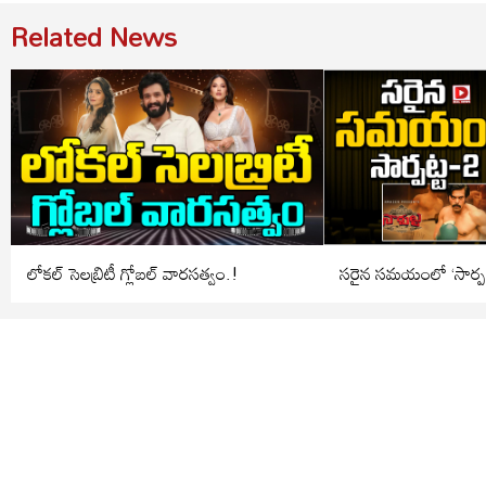
Related News
లోకల్ సెలబ్రిటీ గ్లోబల్ వారసత్వం.!
సరైన సమయంలో ‘సార్పట్