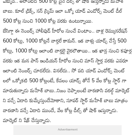
ఎక్కువ.. అలాంటిది 500 కోట్ల పైనే డీల్స్ తో షాక్ ఇస్తున్నాడు మహేశ్
బాబు. కూల్ డ్రిక్స్, సన్ స్క్రిమ్ ఇలా ఒక్కో యాడ్ ఎండోర్స్ మెంట్ డీల్
500 కోట్ల నుంచి 1000 కోట్ల వరకు ఉంటున్నాయి.
బేసిగ్గా ఈ నెంబర్స్ హాలీవుడ్ హీరోల నుంచే వింటాం.. వాళ్ల రెమ్యునరేషన్
600 కోట్లు, 1000 కోట్లనే వార్తలే కామన్. ఇక వాళ్లు యాడ్స్ చేస్తే 500
కోట్లు, 1000 కోట్లు ఇలాంటి వార్తలై వైరలౌతాయి.. ఇక ఖాన్ల నుంచి కపూర్ల
వరకు ఇక మన పాన్ ఇండియన్ హీరోల నుంచి మాస్ స్టార్ల వరకు ఎవరూ
ఇలాంటి నెంబర్స్ చూడలేదు. వినలేదు.. సో పది యాడ్ ఎండోర్స్ మెంట్
లలో ఒక్కోకటి 500 కోట్లంటే, కేవలం యాడ్స్ తోనే 5 వేల కోట్ల స్టార్ గా
మారుతున్నాడు మహేశ్ బాబు..నిజం చెప్పాలంటే వారణాసి వరల్డ్ మార్కెట్
ని వచ్చే ఏడాది కుమ్మేస్తుందేమోకాని, సూపర్ స్టార్ మహేశ్ బాబు మాత్రం
వారణాసి వచ్చే ఏడాది ముందే, వేల కోట్ల డీల్స్ తో షాక్ ఇస్తున్నాడు.
మార్కెట్ ని షేక్ చేస్తున్నాడు.