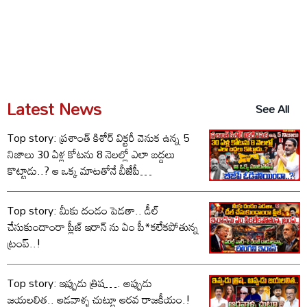
Latest News
See All
Top story: ప్రశాంత్ కిశోర్ విక్టరీ వెనుక ఉన్న 5
నిజాలు 30 ఏళ్ల కోటను 8 నెలల్లో ఎలా బద్దలు
కొట్టాడు..? ఆ ఒక్క మాటతోనే బీజేపీ
ఓడిపోయిందా..?
Top story: మీకు దండం పెడతా.. డీల్
చేసుకుందాంరా ప్లీజ్ ఇరాన్ ను ఏం పీ*కలేకపోతున్న
ట్రంప్..!
Top story: ఇప్పుడు త్రిష…. అప్పుడు
జయలలిత.. ఆడవాళ్ళ చుట్టూ ఆరవ రాజకీయం.!