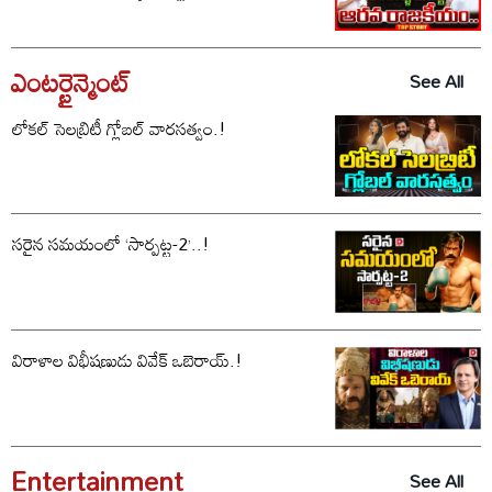
ఎంటర్టైన్మెంట్
See All
లోకల్ సెలబ్రిటీ గ్లోబల్ వారసత్వం.!
సరైన సమయంలో ‘సార్పట్ట-2’..!
విరాళాల విభీషణుడు వివేక్ ఒబెరాయ్.!
Entertainment
See All