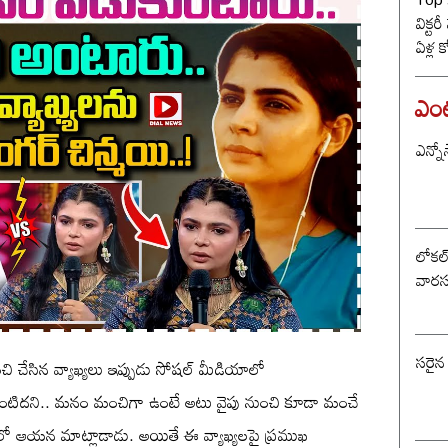
విక్టర
ఏళ్ల 
కొట్ట
బీజే
ఎంటర
ఎన్నో
లోకల్ 
వారస
సరైన
రించి చేసిన వ్యాఖ్యలు ఇప్పుడు సోషల్ మీడియాలో
ాంటిదని.. మనం మంచిగా ఉంటే అటు వైపు నుంచి కూడా మంచే
 అర్థంలో ఆయన మాట్లాడాడు. అయితే ఈ వ్యాఖ్యలపై ప్రముఖ