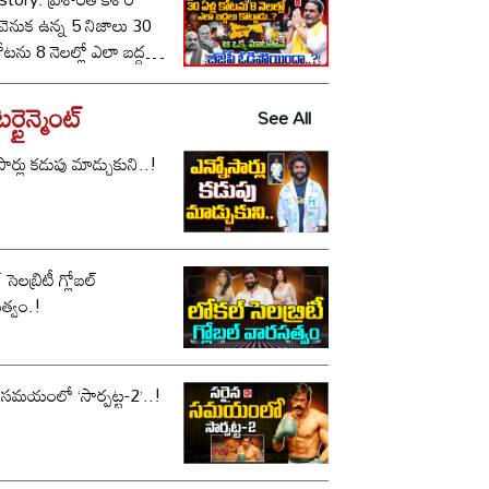
ీ వెనుక ఉన్న 5 నిజాలు 30
కోటను 8 నెలల్లో ఎలా బద్దలు
ాడు..? ఆ ఒక్క మాటతోనే
పీ ఓడిపోయిందా..?
్టైన్మెంట్
See All
సార్లు కడుపు మాడ్చుకుని..!
సెలబ్రిటీ గ్లోబల్
త్వం.!
 సమయంలో ‘సార్పట్ట-2’..!