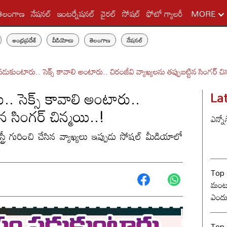
తెలంగాణ
నేషనల్
ఇంటర్నేషనల్
వైరల్
సోషల్
ఫోటో గ్యాలరీ
MORE
ఆంధ్రప్రదేశ్
వీడియోలు
తెలంగాణ
నేషనల్
ుంటారు.. సెక్స్ కావాలి అంటారు.. చిరంజీవి వ్యాఖ్యలను తప్పుబట్టిన సింగర్ చి
 సెక్స్ కావాలి అంటారు..
La
ిన సింగర్ చిన్మయి..!
ఎన్నో
ట్రీ గురించి చేసిన వ్యాఖ్యలు ఇప్పుడు సోషల్ మీడియాలో
Top 
మంట? 
ఎందు
రేంజ్ 
Top s