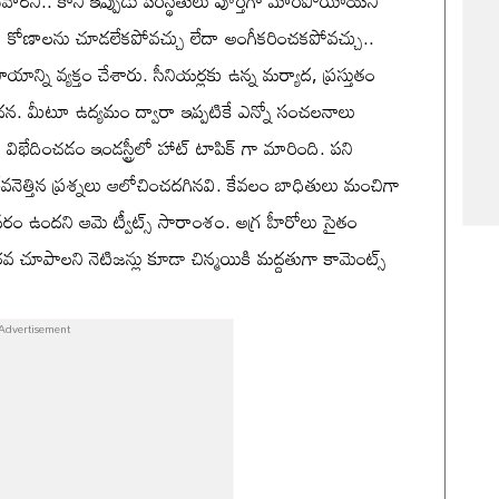
ేవారని.. కానీ ఇప్పుడు పరిస్థితులు పూర్తిగా మారిపోయాయని
ీకటి కోణాలను చూడలేకపోవచ్చు లేదా అంగీకరించకపోవచ్చు..
న్ని వ్యక్తం చేశారు. సీనియర్లకు ఉన్న మర్యాద, ప్రస్తుతం
ేదన. మీటూ ఉద్యమం ద్వారా ఇప్పటికే ఎన్నో సంచలనాలు
ు విభేదించడం ఇండస్ట్రీలో హాట్ టాపిక్ గా మారింది. పని
నెత్తిన ప్రశ్నలు ఆలోచించదగినవి. కేవలం బాధితులు మంచిగా
అవసరం ఉందని ఆమె ట్వీట్స్ సారాంశం. అగ్ర హీరోలు సైతం
 చొరవ చూపాలని నెటిజన్లు కూడా చిన్మయికి మద్దతుగా కామెంట్స్