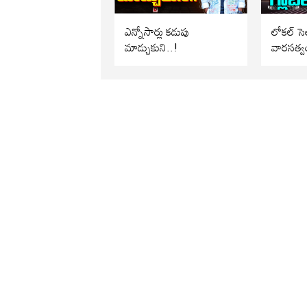
ఎన్నోసార్లు కడుపు
లోకల్ సెల
మాడ్చుకుని..!
వారసత్వ