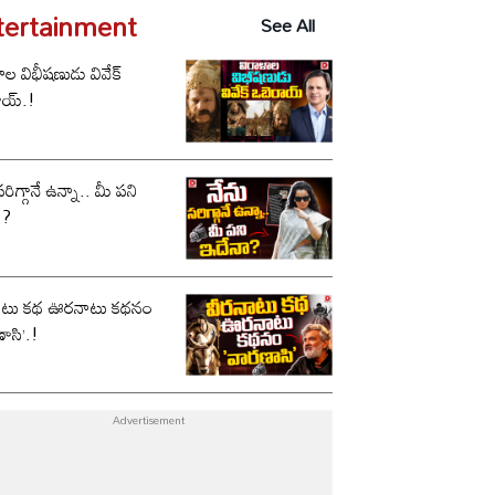
tertainment
See All
ాల విభీషణుడు వివేక్
ాయ్.!
సరిగ్గానే ఉన్నా.. మీ పని
ా?
ాటు కథ ఊరనాటు కథనం
ాసి’.!