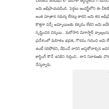
చిరంజీవి జనరేషన్ లో మహిళా ఆర్టిస్టులను గౌరవించ
ఆమె అభిప్రాయపడింది. పెద్దలు ఇండస్ట్రీలోని ఈ చ
అంత మాత్రాన సమస్య లేనట్లు కాదని ఆమె తన అభిప్రాయా
కొత్తగా వచ్చే అమ్మాయిలకు దక్కడం లేదని ఆమె ఆవ
సృష్టించిన చిన్మయి.. మరోసారి మెగాస్టార్ వ్యాఖ్యలన
ప్రదేశంలో మహిళల భద్రత, గౌరవం గురించి ఆమె లేవ
ఉంటే సరిపోదని, వేధించే వారిని అడ్డుకోవాల్సిన 
కాస్టింగ్ కౌచ్ ఉనికిని గుర్తించి.. దాని నివారణకు
చేస్తున్నారు.