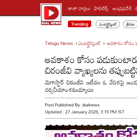
తాజా వార్తలు
పాలిటిక్స్‌
ఆంధ్రప్రదేశ్
Trending
ఎంటర్టైన్మెంట్
క్రీడలు
Telugu News
ఎంటర్టైన్మెంట్
అవకాశం కోసం పడుక
అవకాశం కోసం పడుకుంటారు..
చిరంజీవి వ్యాఖ్యలను తప్పుబట్ట
మెగాస్టార్ చిరంజీవి ఇటీవల ఓ వేదికపై ఇండస్
చర్చనీయాంశమయ్యాయి
Post Published By:
dialnews
Updated : 27 January 2026, 3:15 PM IST