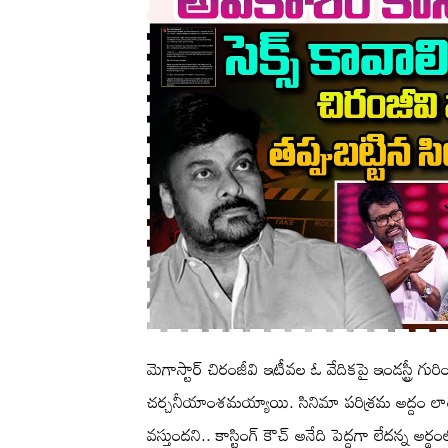
మెగాస్టార్ చిరంజీవి ఇటీవల ఓ వేదికపై ఇండస్ట్రీ గు
చర్చనీయాంశమయ్యాయి. సినిమా పరిశ్రమ అద్దం ల
వస్తుందని.. కాస్టింగ్ కౌచ్ అనేది పెద్దగా లేదన్న