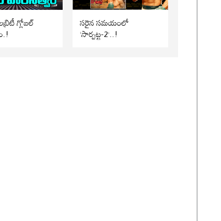
బ్రిటీ గ్లోబల్
సరైన సమయంలో
ం.!
‘సార్పట్ట-2’..!