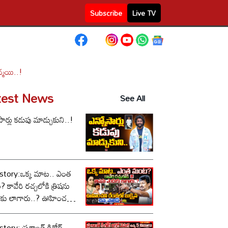
Subscribe
Live TV
న్మయి..!
test News
See All
సార్లు కడుపు మాడ్చుకుని..!
story:ఒక్క మాట.. ఎంత
కావేరి రచ్చలోకి త్రిషను
కు లాగారు..? ఊహించని
లో బుక్కైన చిన్న స్టాలిన్..!
tory: ప్రశాంత్ కిశోర్