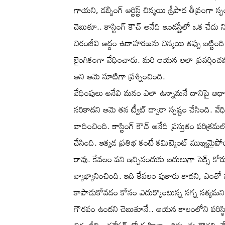
గాయని, డబ్బింగ్ ఆర్టిస్ట్ చిన్మయి శ్రీపాద తీవ్రం
చెబుతూ.. కాస్టింగ్ కౌచ్ అనేది ఇండస్ట్రీలో ఒక చేద
చిరంజీవి అద్దం ఉదాహరణను చిన్మయి తప్పు బట్టింది. ఇం
లైంగికంగా వేధించారు. మరి ఆయన అలా ప్రవర్తించమ
అని ఆమె సూటిగా ప్రశ్నించింది.
వేధింపులు అనేవి మనం ఎలా ఉన్నామనే దానిపై ఆధ
సరికాదని ఆమె తన ట్వీట్ ద్వారా స్పష్టం చేసింది. వ
వాదించింది. కాస్టింగ్ కౌచ్ అనేది ప్రస్తుతం పరిశ్
చేసింది. ఇక్కడ ప్రతిభ కంటే కమిట్మెంట్ ముఖ్యమైపో
రావు. కేవలం పని ఇచ్చినందుకు బదులుగా సెక్స్ కో
వ్యాఖ్యానించింది. ఇది కేవలం పుకారు కాదని, 
కాపాడుకోవడం కోసం ఎదుర్కొంటున్న నగ్న సత్యమని ఆమ
గౌరవం ఉందని చెబుతూనే.. ఆయన కాలంలోని పరిస్థితుల