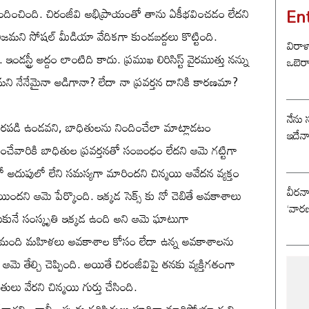
En
గా స్పందించింది. చిరంజీవి అభిప్రాయంతో తాను ఏకీభవించడం లేదని
ు నిజమని సోషల్ మీడియా వేదికగా కుండబద్దలు కొట్టింది.
విరాళ
డస్ట్రీ అద్దం లాంటిది కాదు. ప్రముఖ లిరిసిస్ట్ వైరముత్తు నన్ను
ఒబెర
ని నేనేమైనా అడిగానా? లేదా నా ప్రవర్తన దానికి కారణమా?
నేను 
ారపడి ఉండవని, బాధితులను నిందించేలా మాట్లాడటం
ఇదేన
ేధించేవారికి బాధితుల ప్రవర్తనతో సంబంధం లేదని ఆమె గట్టిగా
రమలో అదుపులో లేని సమస్యగా మారిందని చిన్మయి ఆవేదన వ్యక్తం
వీరన
యిందని ఆమె పేర్కొంది. ఇక్కడ సెక్స్ కు నో చెబితే అవకాశాలు
‘వారణ
రుకునే సంస్కృతి ఇక్కడ ఉంది అని ఆమె ఘాటుగా
ఎంతో మంది మహిళలు అవకాశాల కోసం లేదా ఉన్న అవకాశాలను
ె తేల్చి చెప్పింది. అయితే చిరంజీవిపై తనకు వ్యక్తిగతంగా
ు వేరని చిన్మయి గుర్తు చేసింది.