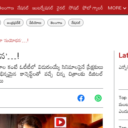
తెలంగాణ
నేషనల్
ఇంటర్నేషనల్
వైరల్
సోషల్
ఫోటో గ్యాలరీ
MORE
ఆంధ్రప్రదేశ్
వీడియోలు
తెలంగాణ
నేషనల్
్‌గా ‘సుయోధన’…!
ోధన’…!
La
ాల కంటే ఓటీటీలో విడుదలయ్యే సినిమాలపైనే ప్రేక్షకులు
ఎన్నో
ిన్నమైన కాన్సెప్ట్‌లతో వచ్చే చిన్న చిత్రాలకు డిజిటల్
యి
Top 
మంట? 
ఎందు
రేంజ్ 
Top s