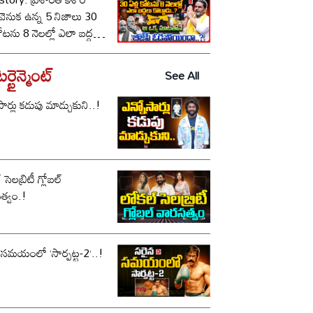
ీ వెనుక ఉన్న 5 నిజాలు 30
కోటను 8 నెలల్లో ఎలా బద్దలు
ాడు..? ఆ ఒక్క మాటతోనే
పీ ఓడిపోయిందా..?
్టైన్మెంట్
See All
సార్లు కడుపు మాడ్చుకుని..!
సెలబ్రిటీ గ్లోబల్
త్వం.!
 సమయంలో ‘సార్పట్ట-2’..!