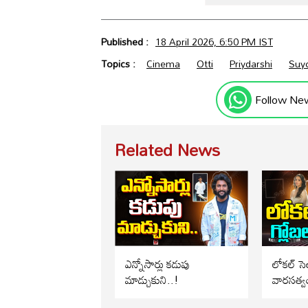
Published :
18 April 2026, 6:50 PM IST
Topics :
Cinema
Otti
Priydarshi
Suy
Follow Ne
Related News
ఎన్నోసార్లు కడుపు
లోకల్ సెల
మాడ్చుకుని..!
వారసత్వ