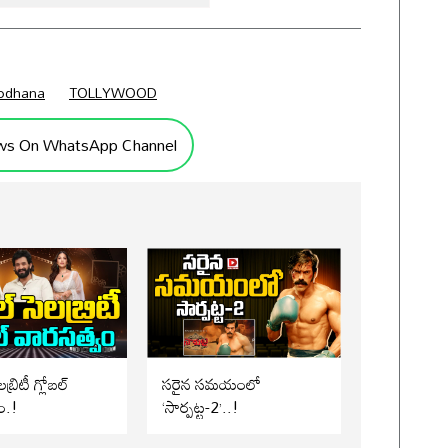
odhana
TOLLYWOOD
ws On WhatsApp Channel
బ్రిటీ గ్లోబల్
సరైన సమయంలో
ం.!
‘సార్పట్ట-2’..!