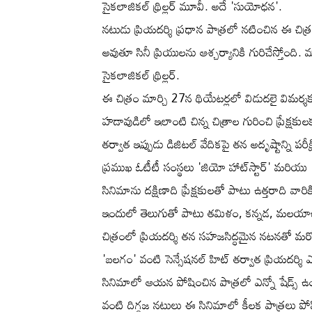
సైకలాజికల్ థ్రిల్లర్ మూవీ. అదే 'సుయోధన'.
నటుడు ప్రియదర్శి ప్రధాన పాత్రలో నటించిన ఈ చిత్రం
అవుతూ సినీ ప్రియులను ఆశ్చర్యానికి గురిచేస్తోంది
సైకలాజికల్ థ్రిల్లర్.
ఈ చిత్రం మార్చి 27న థియేటర్లలో విడుదలై విమర్
హడావుడిలో ఇలాంటి చిన్న చిత్రాల గురించి ప్రేక్షక
తర్వాత ఇప్పుడు డిజిటల్ వేదికపై తన అదృష్టాన్ని పరీ
ప్రముఖ ఓటీటీ సంస్థలు 'జియో హాట్‌స్టార్' మరియు
సినిమాను దక్షిణాది ప్రేక్షకులతో పాటు ఉత్తరాది వారి
ఇందులో తెలుగుతో పాటు తమిళం, కన్నడ, మలయాళం మ
చిత్రంలో ప్రియదర్శి తన సహజసిద్ధమైన నటనతో మరోస
'బలగం' వంటి సెన్సేషనల్ హిట్ తర్వాత ప్రియదర్శ
సినిమాలో ఆయన పోషించిన పాత్రలో ఎన్నో షేడ్స్
వంటి దిగ్గజ నటులు ఈ సినిమాలో కీలక పాత్రలు పోష