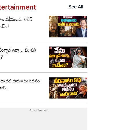
tertainment
See All
ాల విభీషణుడు వివేక్
ాయ్.!
సరిగ్గానే ఉన్నా.. మీ పని
ా?
ాటు కథ ఊరనాటు కథనం
ాసి’.!