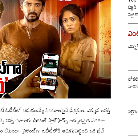
విక్టర
ఏళ్ల 
కొట్ట
బీజే
ఎంటర
ఎన్నో
లోకల్ 
వారస
ే ఓటీటీలో విడుదలయ్యే సినిమాలపైనే ప్రేక్షకులు ఎక్కువ ఆసక్తి
సరైన
చ్చే చిన్న చిత్రాలకు డిజిటల్ ప్లాట్‌ఫామ్స్ అద్భుతమైన వేదికగా
ేకుండా, సైలెంట్‌గా ఓటీటీలోకి అడుగుపెట్టింది ఒక క్రేజీ