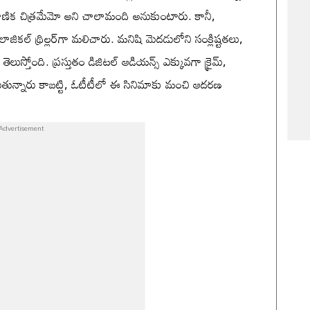
రాణిక చిత్రమేమో అని చాలామంది అనుకుంటారు. కానీ,
ాజికల్ థ్రిల్లర్‌గా మలిచారు. మనిషి మెదడులోని సంక్లిష్టతలు,
తెలుస్తోంది. ప్రస్తుతం డిజిటల్ ఆడియన్స్ ఎక్కువగా క్రైమ్,
్టపడుతున్నారు కాబట్టి, ఓటీటీలో ఈ సినిమాకు మంచి ఆదరణ