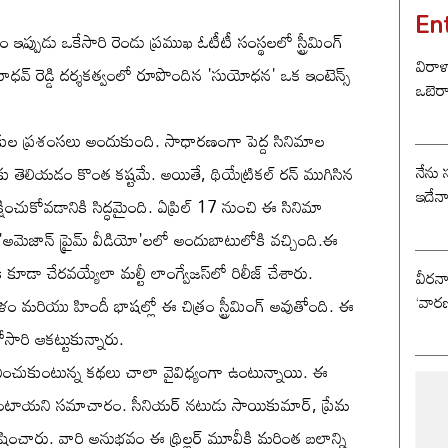
En
 ఇప్పుడు ఒకేసారి రెండు ప్రముఖ ఓటీటీ సంస్థలలో స్ట్రీమింగ్
విరాళ
. మాధవ్ రెడ్డి దర్శకత్వంలో రూపొందిన 'సుయోధన' ఒక ఇంటెన్స్
ఒబెర
శకుల ప్రశంసలు అందుకుంది. సాధారణంగా పెద్ద సినిమాల
నేను 
ులకు తెలియడం కొంత కష్టమే. అయితే, థియేట్రికల్ రన్ ముగిసిన
ఇదేన
క్షించుకోవడానికి సిద్ధమైంది. ఏప్రిల్ 17 నుంచి ఈ సినిమా
 'అమెజాన్ ప్రైమ్ వీడియో'లలో అందుబాటులోకి వచ్చింది.ఈ
కి కూడా చేరవయ్యేలా మల్టీ లాంగ్వేజస్‌లో రిలీజ్ చేశారు.
వీరన
‘వారణ
రియు హిందీ భాషల్లో ఈ చిత్రం స్ట్రీమింగ్ అవుతోంది. ఈ
ారి ఆకట్టుకున్నారు.
ి ఎంచుకుంటున్న కథలు చాలా వైవిధ్యంగా ఉంటున్నాయి. ఈ
 ఉంటాయని సమాచారం. సీనియర్ నటుడు సాయికుమార్, ప్రేమ
ించారు. వారి అనుభవం ఈ థ్రిల్లర్ మూవీకి మరింత బలాన్ని