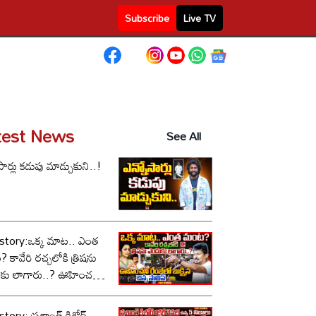
Subscribe
Live TV
test News
See All
సార్లు కడుపు మాడ్చుకుని..!
story:ఒక్క మాట.. ఎంత
కావేరి రచ్చలోకి త్రిషను
కు లాగారు..? ఊహించని
లో బుక్కైన చిన్న స్టాలిన్..!
tory: ప్రశాంత్ కిశోర్