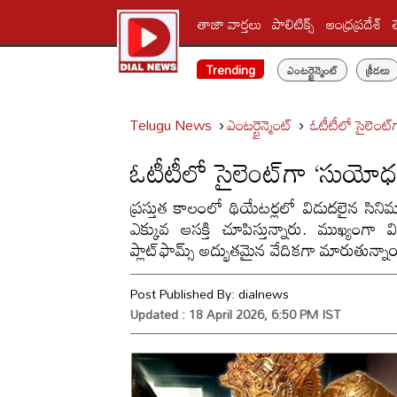
తాజా వార్తలు
పాలిటిక్స్‌
ఆంధ్రప్రదేశ్
Trending
ఎంటర్టైన్మెంట్
క్రీడలు
Telugu News
ఎంటర్టైన్మెంట్
ఓటీటీలో సైలెంట
ఓటీటీలో సైలెంట్‌గా ‘సుయ
ప్రస్తుత కాలంలో థియేటర్లలో విడుదలైన సినిమ
ఎక్కువ ఆసక్తి చూపిస్తున్నారు. ముఖ్యంగా విభ
ప్లాట్‌ఫామ్స్ అద్భుతమైన వేదికగా మారుతున్నా
Post Published By:
dialnews
Updated : 18 April 2026, 6:50 PM IST