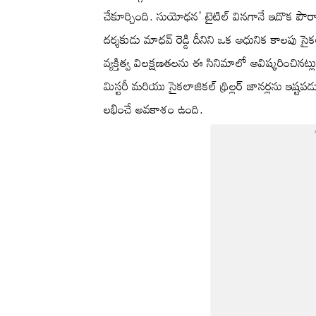
చేకూర్చింది. సుయోధన' టైటిల్ వినగానే ఇదొక పౌ
దర్శకుడు మాధవ్ రెడ్డి దీనిని ఒక ఆధునిక కాలపు సైకల
వ్యక్తిత్వ విలక్షణతలను ఈ సినిమాలో ఆవిష్కరించినట్లు 
మిస్టరీ మరియు సైకలాజికల్ థ్రిల్లర్ జానర్లను ఇష
లభించే అవకాశం ఉంది.