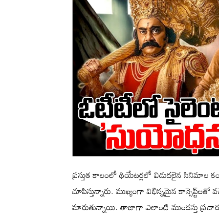
ప్రస్తుత కాలంలో థియేటర్లలో విడుదలైన సినిమాల కంట
చూపిస్తున్నారు. ముఖ్యంగా విభిన్నమైన కాన్సెప్ట్‌లతో వ
మారుతున్నాయి. తాజాగా ఎలాంటి ముందస్తు ప్రచారం ల