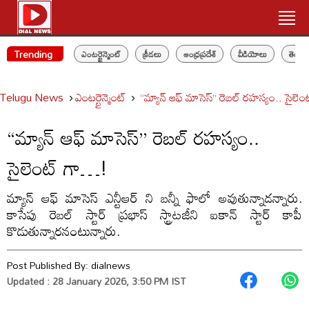
Trending
ఎంటర్టైన్మెంట్
క్రీడలు
ఆంధ్రప్రదేశ్
వీడియోలు
తెలం
Telugu News
ఎంటర్టైన్మెంట్
“మ్యాన్ ఆఫ్ మాసెస్” రెబల్ రహస్యం.. సైలె
“మ్యాన్ ఆఫ్ మాసెస్” రెబల్ రహస్యం..
సైలెంట్ గా…!
మ్యాన్ ఆఫ్ మాసెస్ ఎన్టీఆర్ ని బన్నీ ఫాలో అవుతున్నాడన్నారు.
కాసేపు రెబల్ స్టార్ ప్రభాస్ స్ట్రాటజీని ఐకాన్ స్టార్ కాపీ
కొడుతున్నారనంటున్నారు.
Post Published By:
dialnews
Updated : 28 January 2026, 3:50 PM IST