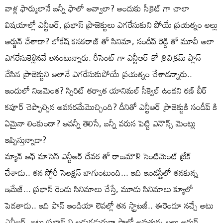
వాళ్ల ఫార్ములానే బన్నీ ఫాలో అవ్వాలా? అందుకు సీక్రెట్ గా చాలా
విషయాల్లో ఎన్టీఆర్, ప్రభాస్ ప్రాజెక్టులు ఎగరేసుకుని పోయే ప్రయత్నం అల్లు
అర్జున్ చేశాడా? లోకేష్ కనకరాజ్ తో సినిమా, సందీప్ రెడ్డి తో మూవీ అలా
ఎగరేసుకెళ్లినవే అనంటున్నారు. రీసెంట్ గా ఎన్టీఆర్ తో త్రివిక్రమ్ ప్లాన్
చేసిన ప్రాజెక్టుని అలానే ఎగరేసుకుపోయే ప్రయత్నం చేశాడన్నారు..
ఇందులో నిజమెంత? స్పిరిట్ తర్వాత యానిమల్ సీక్వెల్ ఉందని రణ్ బీర్
కపూర్ చెప్పాల్సిన అవసరమేమొచ్చింది? దీనితో ఎన్టీఆర్ ప్రాజెక్టుకి సందీప్ కి
ఏమైనా లింకుందా? అవన్నీ తెలిసే, బన్నీ వరుస పెట్టి ఎనౌన్స్ మెంట్లు
ఇప్పిస్తున్నాడా?
మ్యాన్ ఆఫ్ మాసెస్ ఎన్టీఆర్ దేవర తో రాజమౌళి సెంటిమెంట్ బ్రేక్
చేశాడు.. తన స్టోరీ సెలక్షన్ బాగుంటుంది... ఇది ఇండస్ట్రీలో తనకున్న
ఇమేజ్... ప్రభాస్ రెండు సినిమాలు చేస్తే, మూడు సినిమాలు క్యూలో
పెడతాడు.. ఇది పాన్ ఇండియా లెవల్లో తన స్ట్రాటజీ.. ఈరెండూ నచ్చే అటు
ఎన్టీఆర్, ఇటు ప్రభాస్ ని అడుగడుగునా ఫాలో అవుతున్న అల్లు అర్జున్