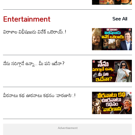
Entertainment
See All
విరాళాల విభీషణుడు వివేక్ ఒబెరాయ్.!
నేను సరిగ్గానే ఉన్నా.. మీ పని ఇదేనా?
వీరనాటు కథ ఊరనాటు కథనం ‘వారణాసి’.!