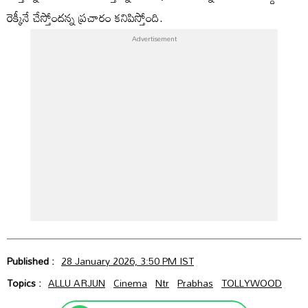
రెక్కీనే చేస్తోందన్న ప్రచారం కనిపిస్తోంది.
Published :
28 January 2026, 3:50 PM IST
Topics :
ALLU ARJUN
Cinema
Ntr
Prabhas
TOLLYWOOD