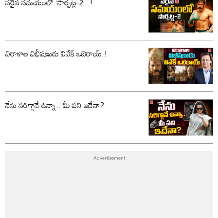
సరైన సమయంలో ‘సార్పట్ట-2’..!
విరాళాల విభీషణుడు వివేక్ ఒబెరాయ్.!
నేను సరిగ్గానే ఉన్నా.. మీ పని ఇదేనా?