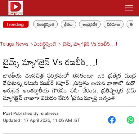
Trending
ఎంటర్టైన్మెంట్
క్రీడలు
ఆంధ్రప్రదేశ్
వీడియోలు
తెలం
Telugu News
ఎంటర్టైన్మెంట్
టైమ్స్ మ్యాగజైన్ Vs రణబీర్…!
టైమ్స్ మ్యాగజైన్ Vs రణబీర్…!
భారతీయ చలనచిత్ర పరిశ్రమలో తనకంటూ ఒక ప్రత్యేక ముద్ర
వేసుకున్న నటుడు రణబీర్ కపూర్. ప్రస్తుతం ఆయన ఖాతాలో మరో
అరుదైన అంతర్జాతీయ గౌరవం వచ్చి చేరింది. ప్రతిష్టాత్మక టైమ్
మ్యాగజైన్ తాజాగా విడుదల చేసిన 'ప్రపంచవ్యాప్త అత్యంత
Post Published By:
dialnews
Updated : 17 April 2026, 11:06 AM IST