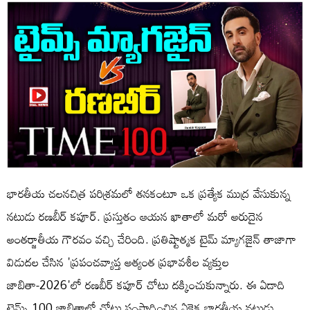
భారతీయ చలనచిత్ర పరిశ్రమలో తనకంటూ ఒక ప్రత్యేక ముద్ర వేసుకున్న
నటుడు రణబీర్ కపూర్. ప్రస్తుతం ఆయన ఖాతాలో మరో అరుదైన
అంతర్జాతీయ గౌరవం వచ్చి చేరింది. ప్రతిష్టాత్మక టైమ్ మ్యాగజైన్ తాజాగా
విడుదల చేసిన 'ప్రపంచవ్యాప్త అత్యంత ప్రభావశీల వ్యక్తుల
జాబితా-2026'లో రణబీర్ కపూర్ చోటు దక్కించుకున్నారు. ఈ ఏడాది
టైమ్స్ 100 జాబితాలో చోటు సంపాదించిన ఏకైక భారతీయ నటుడు