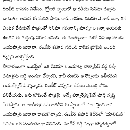
రణబీర్ కావడం విశేషం. గ్లోబల్ స్థాయిలో భారతీయ సినిమా సత్తాను
చాటుతూ ఆయన ఈ ఘనత సాధించారు. కేవలం నటనతోనే కాకుండా, తన
ఎంపిక చేసుకునే పాత్రలతో సినిమా గమనాన్ని మార్చగల సత్తా ఆయనకు
ఉందని ఈ గుర్తింపు నిరూపించింది. ఈ సందర్భంగా మరో ప్రముఖ నటుడు
ఆయుష్మాన్ ఖురానా, రణబీర్ కపూర్ గురించి రాసిన ప్రొఫైల్ అందరి
దృష్టిని ఆకర్షిస్తోంది.
సాధారణంగా ఇండస్ట్రీలో ఒక సినిమా విజయాన్ని బాక్సాఫీస్ వద్ద వచ్చే
వసూళ్లను బట్టి అంచనా వేస్తారని, కానీ రణబీర్ ఆ లెక్కలకు అతీతమని
ఆయుష్మాన్ పేర్కొన్నారు. రణబీర్ ఎప్పుడూ కేవలం నెంబర్ల కోసం
పనిచేయడు. తను పోషించే పాత్రపై, ఇచ్చే పర్ఫార్మెన్స్‌పైనే పూర్తి దృష్టి
సారిస్తాడు. ఆ అంకితభావమే అతడిని ఈ స్థాయిలో నిలబెట్టింది అని
ఆయుష్మాన్ ఖురానా రాసుకొచ్చాడు. రణబీర్ కపూర్ కెరీర్‌లో 'యానిమల్'
సినిమా ఒక సంచలనంగా నిలిచింది. సందీప్ రెడ్డి వంగా దర్శకత్వంలో