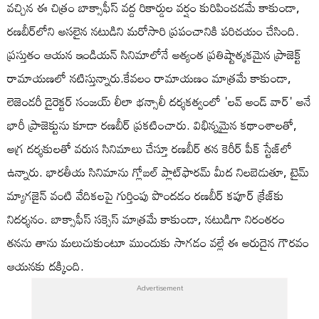
వచ్చిన ఈ చిత్రం బాక్సాఫీస్ వద్ద రికార్డుల వర్షం కురిపించడమే కాకుండా,
రణబీర్‌లోని అసలైన నటుడిని మరోసారి ప్రపంచానికి పరిచయం చేసింది.
ప్రస్తుతం ఆయన ఇండియన్ సినిమాలోనే అత్యంత ప్రతిష్టాత్మకమైన ప్రాజెక్ట్
రామాయణలో నటిస్తున్నారు.కేవలం రామాయణం మాత్రమే కాకుండా,
లెజెండరీ డైరెక్టర్ సంజయ్ లీలా భన్సాలీ దర్శకత్వంలో 'లవ్ అండ్ వార్' అనే
భారీ ప్రాజెక్టును కూడా రణబీర్ ప్రకటించారు. విభిన్నమైన కథాంశాలతో,
అగ్ర దర్శకులతో వరుస సినిమాలు చేస్తూ రణబీర్ తన కెరీర్ పీక్ స్టేజ్‌లో
ఉన్నారు. భారతీయ సినిమాను గ్లోబల్ ప్లాట్‌ఫారమ్ మీద నిలబెడుతూ, టైమ్
మ్యాగజైన్ వంటి వేదికలపై గుర్తింపు పొందడం రణబీర్ కపూర్ క్రేజ్‌కు
నిదర్శనం. బాక్సాఫీస్ సక్సెస్ మాత్రమే కాకుండా, నటుడిగా నిరంతరం
తనను తాను మలుచుకుంటూ ముందుకు సాగడం వల్లే ఈ అరుదైన గౌరవం
ఆయనకు దక్కింది.