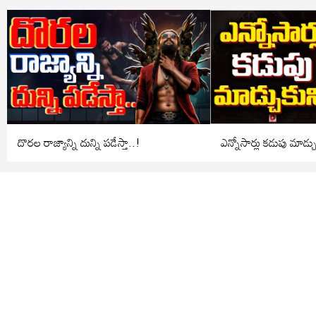
దొరల రాజ్యాన్ని దున్ని పడేస్తా..!
ఎన్నోసార్లు కడుపు మాడ్చ