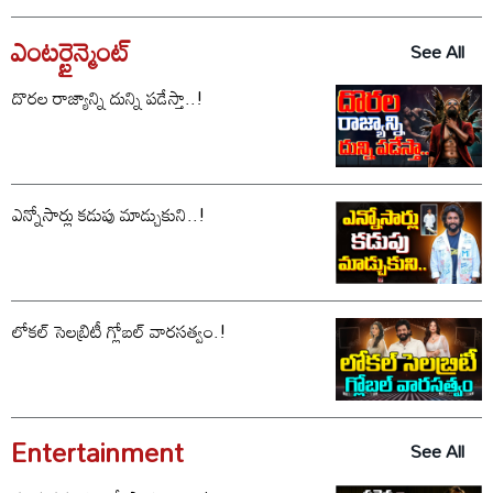
ఎంటర్టైన్మెంట్
See All
దొరల రాజ్యాన్ని దున్ని పడేస్తా..!
ఎన్నోసార్లు కడుపు మాడ్చుకుని..!
లోకల్ సెలబ్రిటీ గ్లోబల్ వారసత్వం.!
Entertainment
See All