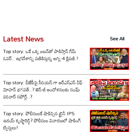
Latest News
See All
Top story: ఒకే ఒక్క బటన్‌తో పాకిస్తాన్ గేమ్
ఓవర్.. ఉగ్రదేశాన్ని వణికిస్తున్న అగ్ని-4 క్షిపణి.!
Top story: బీజేపీపై సీరియస్ గా ఆర్‌ఎస్‌ఎస్ చీఫ్
మోహన్ భగవత్..? జెన్-జీ ఆందోళనలకు సంఘ్
పరివార్ సపోర్ట్..?
Top story: పోలీసులకే షాకిచ్చిన ట్రైనీ IPS
ఉదయ్ కృష్ణారెడ్డి? పోలీసుల విచారణలో షాకింగ్
ట్విస్టులు!