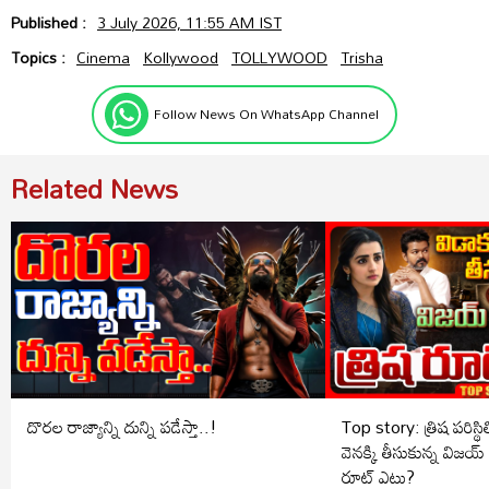
Published :
3 July 2026, 11:55 AM IST
Topics :
Cinema
Kollywood
TOLLYWOOD
Trisha
Follow News On WhatsApp Channel
Related News
దొరల రాజ్యాన్ని దున్ని పడేస్తా..!
Top story: త్రిష పరిస్థితి ఏమ
వెనక్కి తీసుకున్న విజయ్ 
రూట్ ఎటు?