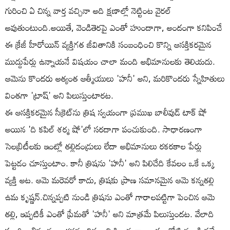
గురించి ఏ చిన్న వార్త వచ్చినా అది క్షణాల్లో నెట్టింట వైరల్
అవుతుంటుంది.అయితే, వెండితెరపై ఎంతో హుందాగా, అందంగా కనిపించే
ఈ క్రేజీ హీరోయిన్ వ్యక్తిగత జీవితానికి సంబంధించి కొన్ని ఆసక్తికరమైన
ముద్దుపేర్లు ఉన్నాయనే విషయం చాలా మంది అభిమానులకు తెలియదు.
ఆమెను కొందరు అత్యంత ఆత్మీయులు 'హనీ' అని, మరికొందరు స్నేహితులు
వింతగా 'ట్రాష్' అని పిలుస్తుంటారట.
ఈ ఆసక్తికరమైన సీక్రెట్‌ను త్రిష స్వయంగా ప్రముఖ బాలీవుడ్ టాక్ షో
అయిన 'ది కపిల్ శర్మ షో'లో సరదాగా పంచుకుంది. సాధారణంగా
సెలబ్రిటీలకు ఇంట్లో తల్లిదండ్రులు లేదా అభిమానులు రకరకాల పేర్లు
పెట్టడం చూస్తుంటాం. కానీ త్రిషను 'హనీ' అని పిలిచేది కేవలం ఒకే ఒక్క
వ్యక్తి అట. ఆమె మరెవరో కాదు, త్రిషకు ప్రాణ సమానమైన ఆమె కన్నతల్లి
ఉమ కృష్ణన్.చిన్నప్పటి నుండి త్రిషను ఎంతో గారాలపట్టిగా పెంచిన ఆమె
తల్లి, ఇప్పటికీ ఎంతో ప్రేమతో 'హనీ' అని మాత్రమే పిలుస్తుందట. వేలాది