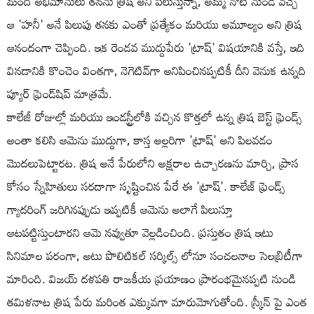
మంది అభిమానులు తనను త్రిష అని పిలుస్తున్నా, అమ్మ నోటి నుండి వచ్చే
ఆ 'హనీ' అనే పిలుపు తనకు ఎంతో ప్రత్యేకం మరియు అమూల్యం అని త్రిష
ఆనందంగా చెప్పింది. ఇక రెండవ ముద్దుపేరు 'ట్రాష్' విషయానికి వస్తే, ఇది
వినడానికి కొంచెం వింతగా, నెగెటివ్‌గా అనిపించినప్పటికీ దీని వెనుక ఉన్నది
ప్యూర్ ఫ్రెండ్‌షిప్ మాత్రమే.
కాలేజీ రోజుల్లో మరియు ఇండస్ట్రీలోకి వచ్చిన కొత్తలో ఉన్న త్రిష బెస్ట్ ఫ్రెండ్స్
అంతా కలిసి ఆమెను ముద్దుగా, కాస్త అల్లరిగా 'ట్రాష్' అని పిలవడం
మొదలుపెట్టారట. త్రిష అనే పేరులోని అక్షరాల ఉచ్చారణను మార్చి, ప్రాస
కోసం స్నేహితులు సరదాగా సృష్టించిన పేరే ఈ 'ట్రాష్'. కాలేజ్ ఫ్రెండ్స్
గ్యాదరింగ్ జరిగినప్పుడు ఇప్పటికీ ఆమెను అలాగే పిలుస్తూ
ఆటపట్టిస్తుంటారని ఆమె నవ్వుతూ వెల్లడించింది. ప్రస్తుతం త్రిష ఇటు
సినిమాల పరంగా, అటు పొలిటికల్ సర్కిల్స్ లోనూ సంచలనాల సెలబ్రిటీగా
మారింది. విజయ్ దళపతి రాజకీయ ప్రయాణం ప్రారంభమైనప్పటి నుండి
తమిళనాట త్రిష పేరు మరింత ఎక్కువగా మారుమోగుతోంది. స్క్రీన్ పై ఎంత