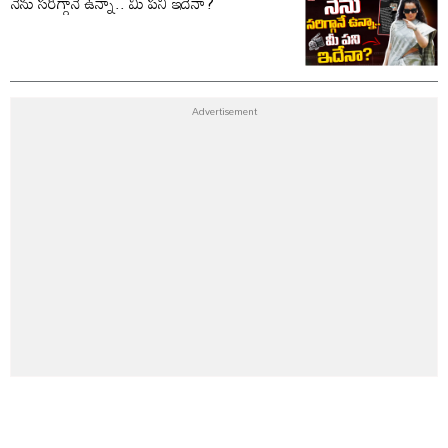
నేను సరిగ్గానే ఉన్నా.. మీ పని ఇదేనా?