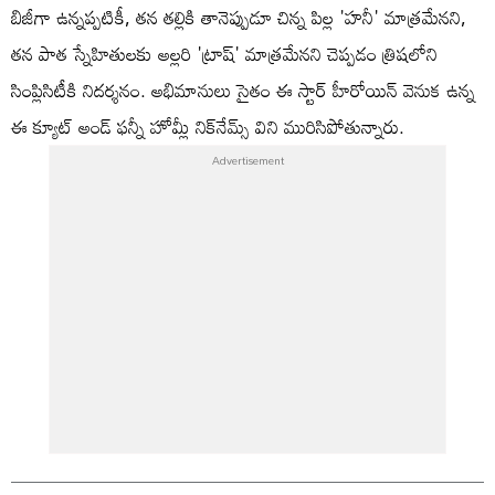
బిజీగా ఉన్నప్పటికీ, తన తల్లికి తానెప్పుడూ చిన్న పిల్ల 'హనీ' మాత్రమేనని,
తన పాత స్నేహితులకు అల్లరి 'ట్రాష్' మాత్రమేనని చెప్పడం త్రిషలోని
సింప్లిసిటీకి నిదర్శనం. అభిమానులు సైతం ఈ స్టార్ హీరోయిన్ వెనుక ఉన్న
ఈ క్యూట్ అండ్ ఫన్నీ హోమ్లీ నిక్‌నేమ్స్ విని మురిసిపోతున్నారు.