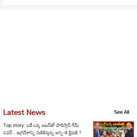
Latest News
See All
Top story: ఒకే ఒక్క బటన్‌తో పాకిస్తాన్ గేమ్
ఓవర్.. ఉగ్రదేశాన్ని వణికిస్తున్న అగ్ని-4 క్షిపణి.!