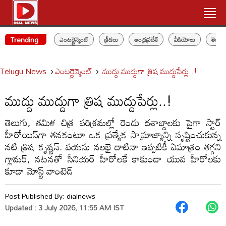
Trending
ఎంటర్టైన్మెంట్
క్రీడలు
ఆంధ్రప్రదేశ్
వీడియోలు
తెలం
Telugu News
ఎంటర్టైన్మెంట్
ముద్దు ముద్దుగా త్రిష ముద్దుపేర్లు..!
ముద్దు ముద్దుగా త్రిష ముద్దుపేర్లు..!
తెలుగు, తమిళ చిత్ర పరిశ్రమల్లో రెండు దశాబ్దాలకు పైగా స్టార్
హీరోయిన్‌గా తనకంటూ ఒక ప్రత్యేక సామ్రాజ్యాన్ని సృష్టించుకున్న
నటి త్రిష కృష్ణన్. వయసు నలభై దాటినా ఇప్పటికీ ఏమాత్రం తగ్గని
గ్లామర్, నటనతో సీనియర్ హీరోలకే కాకుండా యువ హీరోలకు
కూడా మోస్ట్ వాంటెడ్
Post Published By:
dialnews
Updated : 3 July 2026, 11:55 AM IST