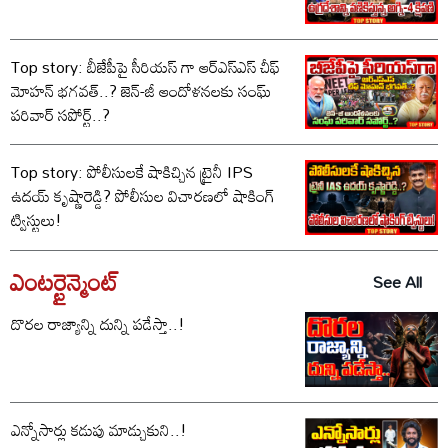
Top story: బీజేపీపై సీరియస్ గా ఆర్‌ఎస్‌ఎస్ చీఫ్
మోహన్ భగవత్..? జెన్-జీ ఆందోళనలకు సంఘ్
పరివార్ సపోర్ట్..?
Top story: పోలీసులకే షాకిచ్చిన ట్రైనీ IPS
ఉదయ్ కృష్ణారెడ్డి? పోలీసుల విచారణలో షాకింగ్
ట్విస్టులు!
ఎంటర్టైన్మెంట్
See All
దొరల రాజ్యాన్ని దున్ని పడేస్తా..!
ఎన్నోసార్లు కడుపు మాడ్చుకుని..!