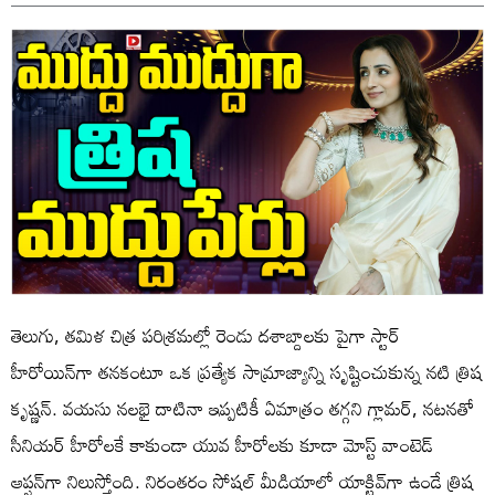
తెలుగు, తమిళ చిత్ర పరిశ్రమల్లో రెండు దశాబ్దాలకు పైగా స్టార్
హీరోయిన్‌గా తనకంటూ ఒక ప్రత్యేక సామ్రాజ్యాన్ని సృష్టించుకున్న నటి త్రిష
కృష్ణన్. వయసు నలభై దాటినా ఇప్పటికీ ఏమాత్రం తగ్గని గ్లామర్, నటనతో
సీనియర్ హీరోలకే కాకుండా యువ హీరోలకు కూడా మోస్ట్ వాంటెడ్
ఆప్షన్‌గా నిలుస్తోంది. నిరంతరం సోషల్ మీడియాలో యాక్టివ్‌గా ఉండే త్రిష