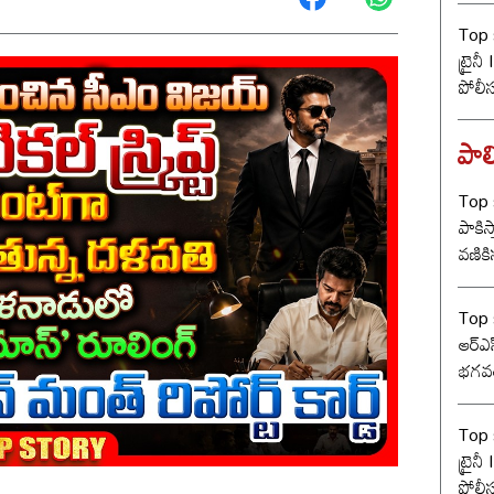
Top s
ట్రైన
పోలీ
ట్విస్
పాలి
Top s
పాకిస్
వణికిస
Top s
ఆర్‌ఎ
భగవత
సంఘ్ 
Top s
ట్రైన
పోలీ