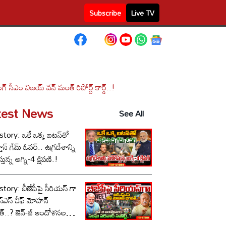
Subscribe
Live TV
సీఎం విజయ్ వన్ మంత్ రిపోర్ట్ కార్డ్..!
test News
See All
tory: ఒకే ఒక్క బటన్‌తో
తాన్ గేమ్ ఓవర్.. ఉగ్రదేశాన్ని
్తున్న అగ్ని-4 క్షిపణి.!
tory: బీజేపీపై సీరియస్ గా
స్‌ఎస్ చీఫ్ మోహన్
్..? జెన్-జీ ఆందోళనలకు
పరివార్ సపోర్ట్..?