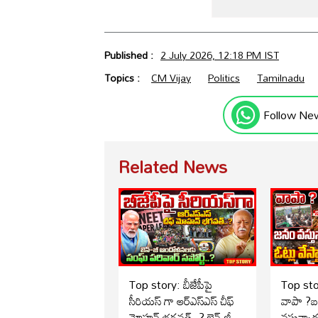
Published :
2 July 2026, 12:18 PM IST
Topics :
CM Vijay
Politics
Tamilnadu
Follow Ne
Related News
Top story: బీజేపీపై
Top sto
సీరియస్ గా ఆర్‌ఎస్‌ఎస్ చీఫ్
వాపా ?
మోహన్ భగవత్..? జెన్-జీ
వస్తున్నా