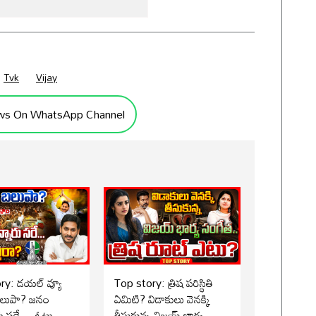
Tvk
Vijay
ws On WhatsApp Channel
ry: డయల్ వ్యూ
Top story: త్రిష పరిస్థితి
బలుపా? జనం
ఏమిటి? విడాకులు వెనక్కి
రు సరే… ఓట్లు
తీసుకున్న విజయ్ భార్య