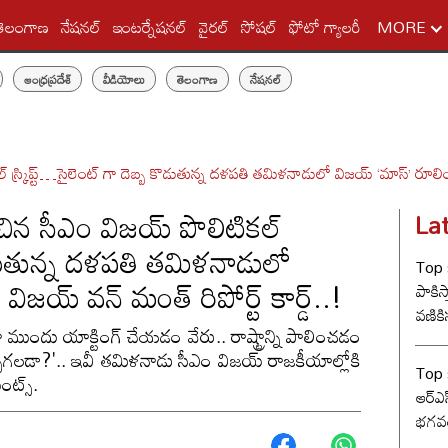
తెలంగాణ
నేషనల్
ఇంటర్నేషనల్
వైరల్
సోషల్
ఫోటో గ్యాలరీ
MORE
ఆంధ్రప్రదేశ్
వీడియోలు
తెలంగాణ
నేషనల్
్క్రిప్ట్…సైలెంట్ గా దెబ్బ కొడుతున్న దళపతి తమిళనాడులో విజయ్ ‘మాస్’ రూలింగ్ 
ిన సీఎం విజయ్ పొలిటికల్
La
 కొడుతున్న దళపతి తమిళనాడులో
Top s
ిజయ్ వన్ మంత్ రిపోర్ట్ కార్డ్..!
పాకిస్
వణికిస
ముందు యాక్టింగ్ చేయడం వేరు.. రాష్ట్రాన్ని పాలించడం
చోగలడా?'.. ఇవీ తమిళనాడు సీఎం విజయ్ రాజకీయాల్లోకి
Top s
ంట్స్.
ఆర్‌ఎ
భగవత
సంఘ్ 