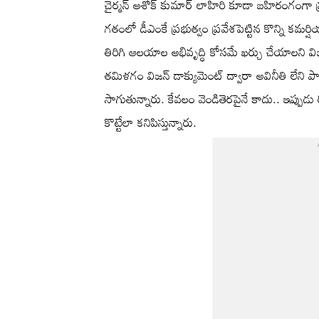
చైర్మన్ అశోక్ కుమార్ లాహిరి కూడా బహిరంగంగా 
గతంలో డీఎంకే ప్రభుత్వం ప్రవేశపెట్టిన కొన్ని కమర్
తిరిగి ఆలయాల అభివృద్ధి కోసమే ఖర్చు చేయాలని వ
తమిళగం విజన్ డాక్యుమెంట్ ద్వారా అవినీతి లేన
సాగుతున్నారు. కేవలం వెండితెరపైనే కాదు.. ఇప్పుడు రియల
కొట్టేలా కనిపిస్తున్నారు.