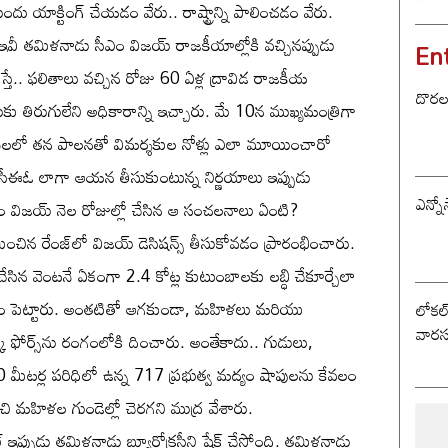
ు యాక్టింగ్ చేయడం వేరు.. రాష్ట్రాన్ని పాలించడం వేరు.
ట్విస్
ఇవీ తమిళనాడు సీఎం విజయ్ రాజకీయాల్లోకి వచ్చినప్పుడు
En
చేస్తే.. ఫలితాలు వచ్చిన రోజు 60 ఏళ్ల ద్రావిడ రాజకీయ
దొరల ర
ు తిరుగులేని అధికారాన్ని ఇచ్చారు. మే 10న ముఖ్యమంత్రిగా
క నెలలో తన పాలనతో విమర్శకుల నోళ్లు ఎలా మూయించారో
సీఈఓ లాగా ఆయన తీసుకుంటున్న నిర్ణయాలు ఇప్పుడు
ఎన్నో
ఎం విజయ్ నెల రోజుల్లో చేసిన ఆ సంచలనాలు ఏంటి?
మించిన రేంజ్‌లో విజయ్ డెసిషన్స్ తీసుకోవడం ప్రారంభించారు.
 చేసిన వెంటనే ఏకంగా 2.4 కోట్ల కుటుంబాలకు లబ్ధి చేకూర్చేలా
తకం పెట్టారు. అంతటితో ఆగకుండా, మహిళలు మరియు
లోకల్ 
వారస
స్క్ ఫోర్స్‌ను రంగంలోకి దించారు. అంతేకాదు.. గుడులు,
0 మీటర్ల పరిధిలో ఉన్న 717 ప్రభుత్వ మద్యం షాపులను కేవలం
 మహిళల గుండెల్లో చెరగని ముద్ర వేశారు.
్ ఇప్పుడు తమిళనాడు బ్యూరోక్రసీని షేక్ చేస్తోంది. తమిళనాడు