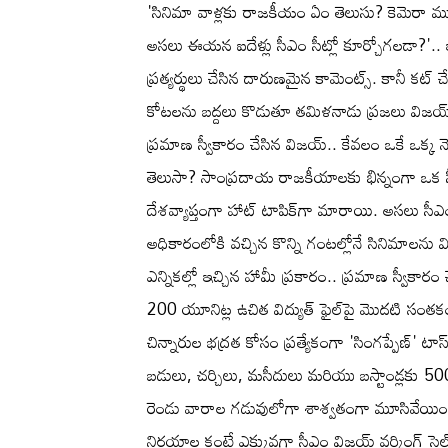
'సినిమా వాళ్లకు రాజకీయం ఏం తెలుసు? కెమెరా ముంద
అసలు ఈయన ఐదేళ్లు సీఎం సీట్లో కూర్చోగలడా?'.. 
ప్రత్యర్థులు చేసిన దారుణమైన కామెంట్స్. కానీ కట్ 
కోటలను బద్దలు కొడుతూ తమిళనాడు ప్రజలు విజయ్‌క
ప్రమాణ స్వీకారం చేసిన విజయ్.. కేవలం ఒకే ఒక్
తెలుసా? సాంప్రదాయ రాజకీయాలకు భిన్నంగా ఒక 
దేశవ్యాప్తంగా హాట్ టాపిక్‌గా మారాయి. అసలు సీ
అధికారంలోకి వచ్చిన కొన్ని గంటల్లోనే సినిమాలను 
ఎన్నికల్లో ఇచ్చిన హామీ ప్రకారం.. ప్రమాణ స్వీకారం
200 యూనిట్ల ఉచిత విద్యుత్ ఫైల్‌పై మొదటి సం
చిన్నారుల భద్రత కోసం ప్రత్యేకంగా 'సింగప్పేణ్' టా
బడులు, చర్చిలు, మసీదులు మరియు బస్టాండ్లకు 50
రెండు వారాల గడువులోగా శాశ్వతంగా మూసివేయించి
నిర్ణయాల కంటే ఎక్కువగా సీఎం విజయ్ వర్కింగ్ స్టైల