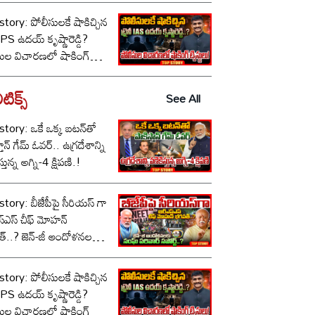
tory: పోలీసులకే షాకిచ్చిన
ీ IPS ఉదయ్ కృష్ణారెడ్డి?
సుల విచారణలో షాకింగ్
టులు!
టిక్స్‌
See All
tory: ఒకే ఒక్క బటన్‌తో
తాన్ గేమ్ ఓవర్.. ఉగ్రదేశాన్ని
్తున్న అగ్ని-4 క్షిపణి.!
tory: బీజేపీపై సీరియస్ గా
స్‌ఎస్ చీఫ్ మోహన్
్..? జెన్-జీ ఆందోళనలకు
పరివార్ సపోర్ట్..?
tory: పోలీసులకే షాకిచ్చిన
ీ IPS ఉదయ్ కృష్ణారెడ్డి?
సుల విచారణలో షాకింగ్