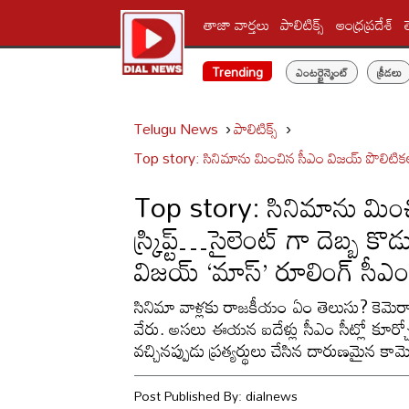
తాజా వార్తలు
పాలిటిక్స్‌
ఆంధ్రప్రదేశ్
Trending
ఎంటర్టైన్మెంట్
క్రీడలు
Telugu News
పాలిటిక్స్‌
Top story: సినిమాను మించిన సీఎం విజయ్ పొలిటికల్ స
Top story: సినిమాను మించ
స్క్రిప్ట్…సైలెంట్ గా దెబ్బ
విజయ్ ‘మాస్’ రూలింగ్ సీఎం వ
సినిమా వాళ్లకు రాజకీయం ఏం తెలుసు? కెమెరా 
వేరు. అసలు ఈయన ఐదేళ్లు సీఎం సీట్లో కూర్
వచ్చినప్పుడు ప్రత్యర్థులు చేసిన దారుణమైన కామె
Post Published By:
dialnews