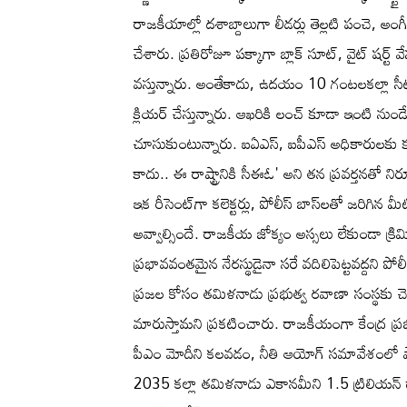
రాజకీయాల్లో దశాబ్దాలుగా లీడర్లు తెల్లటి పంచె, అంగ
చేశారు. ప్రతిరోజూ పక్కాగా బ్లాక్ సూట్, వైట్ షర్ట్ వ
వస్తున్నారు. అంతేకాదు, ఉదయం 10 గంటలకల్లా సీ
క్లియర్ చేస్తున్నారు. ఆఖరికి లంచ్ కూడా ఇంటి నుండ
చూసుకుంటున్నారు. ఐఏఎస్, ఐపీఎస్ అధికారులకు కూడా
కాదు.. ఈ రాష్ట్రానికి సీఈఓ' అని తన ప్రవర్తనతో నిరూప
ఇక రీసెంట్‌గా కలెక్టర్లు, పోలీస్ బాస్‌లతో జరిగిన మీ
అవ్వాల్సిందే. రాజకీయ జోక్యం అస్సలు లేకుండా క్రిమి
ప్రభావవంతమైన నేరస్థుడైనా సరే వదిలిపెట్టవద్దని పోలీ
ప్రజల కోసం తమిళనాడు ప్రభుత్వ రవాణా సంస్థకు చెం
మారుస్తామని ప్రకటించారు. రాజకీయంగా కేంద్ర ప్రభు
పీఎం మోదీని కలవడం, నీతి ఆయోగ్ సమావేశంలో పాల
2035 కల్లా తమిళనాడు ఎకానమీని 1.5 ట్రిలియన్ డా