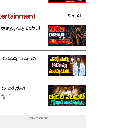
టులు!
tertainment
See All
ాజ్యాన్ని దున్ని పడేస్తా..!
సార్లు కడుపు మాడ్చుకుని..!
సెలబ్రిటీ గ్లోబల్
త్వం.!