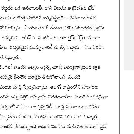
ీ కట్టడం ఒక ఆనవాయితీ. కానీ విజయ్ ఆ ట్రెండ్‌ను బ్రేక్
ేసుకుని సరికొత్త మోడరన్ అడ్మినిస్ట్రేటర్‌లా సచివాలయానికి
ట్లో కూర్చుని.. సాయంత్రం 6 గంటల వరకు నిరంతరం ఫైళ్లను
ే తెచ్చుకుని, ఆఫీస్ రూములోనే తింటూ టైమ్ వేస్ట్ కాకుండా
 కచ్చితమైన పంక్చువాలిటీ రూల్స్ పెట్టారు. 'నేను లీడర్‌ని
ిస్తున్నారు.
టింగ్‌లో విజయ్ ఇచ్చిన ఆర్డర్స్ చూస్తే ఎవరికైనా మైండ్ బ్లాక్
నల్స్‌పై ఫీర్‌లెస్ యాక్షన్ తీసుకోవాలని, ఎంతటి
సులకు పూర్తి స్వేచ్ఛనిచ్చారు. అలాగే రాష్ట్రంలోని సాధారణ
దిన అన్ని పబ్లిక్ బస్సులను విడతలవారీగా ఎయిర్ కండిషన్డ్ గా
త్వంతో విభేదాలు ఉన్నప్పటికీ.. రాష్ట్ర ప్రయోజనాల కోసం
్గొనడం వంటివి చేసి తన పరిణతిని నిరూపించుకున్నారు.
లర్లకు తీసుకెళ్లాలనే ఆయన విజన్‌ను చూసి నీతి ఆయోగ్ వైస్