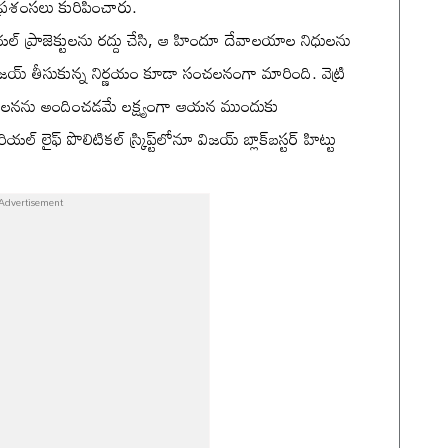
ప్రశంసలు కురిపించారు.
షియల్ ప్రాజెక్టులను రద్దు చేసి, ఆ హిందూ దేవాలయాల నిధులను
ిజయ్ తీసుకున్న నిర్ణయం కూడా సంచలనంగా మారింది. వెట్రి
ి పాలనను అందించడమే లక్ష్యంగా ఆయన ముందుకు
్ లైఫ్ పొలిటికల్ స్క్రిప్ట్‌లోనూ విజయ్ బ్లాక్‌బస్టర్ హిట్టు