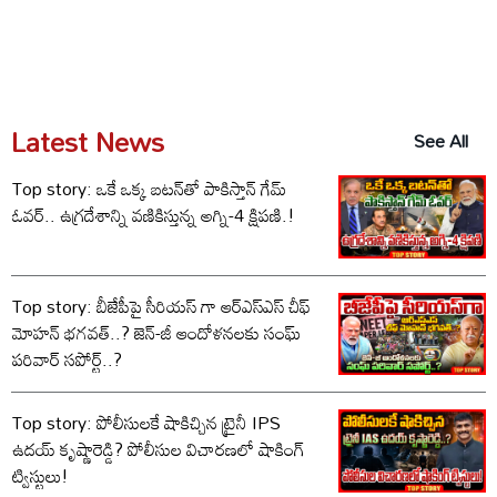
Latest News
See All
Top story: ఒకే ఒక్క బటన్‌తో పాకిస్తాన్ గేమ్
ఓవర్.. ఉగ్రదేశాన్ని వణికిస్తున్న అగ్ని-4 క్షిపణి.!
Top story: బీజేపీపై సీరియస్ గా ఆర్‌ఎస్‌ఎస్ చీఫ్
మోహన్ భగవత్..? జెన్-జీ ఆందోళనలకు సంఘ్
పరివార్ సపోర్ట్..?
Top story: పోలీసులకే షాకిచ్చిన ట్రైనీ IPS
ఉదయ్ కృష్ణారెడ్డి? పోలీసుల విచారణలో షాకింగ్
ట్విస్టులు!