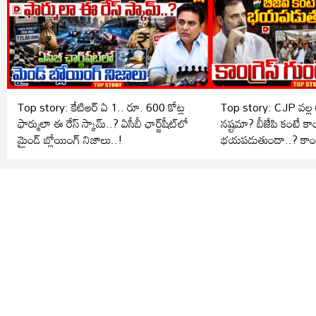
Top story: కేటిఆర్ ఏ 1.. రూ. 600 కోట్ల
Top story: CJP వల్ల 
ఫార్ములా ఈ రేస్ స్కామ్..? ఏసీబీ ఛార్జ్‌షీట్‌లో
నష్టమా? బీజేపి కంటే కాంగ
మైండ్ బ్లోయింగ్ నిజాలు..!
భయపడుతుందా..? కాంగ్రె