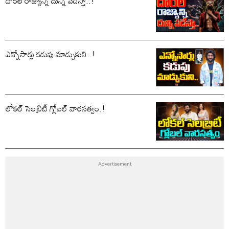
దొరల రాజ్యాన్ని దున్ని పడేస్తా..!
ఎన్నోసార్లు కడుపు మాడ్చుకుని..!
లోకల్ సెలబ్రిటీ గ్లోబల్ వారసత్వం.!