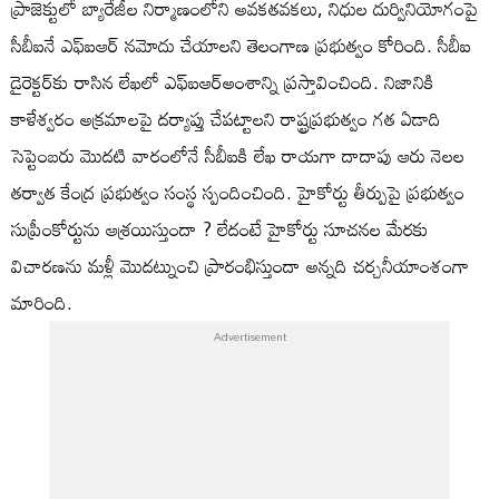
ప్రాజెక్టులో బ్యారేజీల నిర్మాణంలోని అవకతవకలు, నిధుల దుర్వినియోగంపై
సీబీఐనే ఎఫ్‌ఐఆర్‌ నమోదు చేయాలని తెలంగాణ ప్రభుత్వం కోరింది. సీబీఐ
డైరెక్టర్‌కు రాసిన లేఖలో ఎఫ్ఐఆర్​అంశాన్ని ప్రస్తావించింది. నిజానికి
కాళేశ్వరం అక్రమాలపై దర్యాప్తు చేపట్టాలని రాష్ట్రప్రభుత్వం గత ఏడాది
సెప్టెంబరు మొదటి వారంలోనే సీబీఐకి లేఖ రాయగా దాదాపు ఆరు నెలల
తర్వాత కేంద్ర ప్రభుత్వం సంస్థ స్పందించింది. హైకోర్టు తీర్పుపై ప్రభుత్వం
సుప్రీంకోర్టును ఆశ్రయిస్తుందా ? లేదంటే హైకోర్టు సూచనల మేరకు
విచారణను మళ్లీ మొదట్నుంచి ప్రారంభిస్తుందా అన్నది చర్చనీయాంశంగా
మారింది.