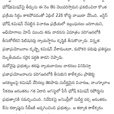
ఘోష్​కమిషన్​పై తీర్పును ఈ నెల 8న వెలువరిస్తామని ప్రకటించినా కొంత
ప్రక్రియ సిద్ధం కాకపోవడంతో ఏప్రిల్‌ 22కి కోర్టు వాయిదా వేసింది. జస్టిస్‌
ఘోష్‌ కమిషన్‌ చేపట్టిన విచారణ ప్రక్రియలో ఉల్లంఘనలు జరిగాయని,
అభియోగాలు మోపే ముందు తమ వాదనను ఏమాత్రం పరిగణనలోకి
తీసుకోలేదని పిటిషనర్లు న్యాయస్థానం దృష్టికి తీసుకొచ్చారు. విస్తృత
ప్రజాప్రయోజనాల దృష్ట్యా కమిషన్‌ వేశామంటూ, మరొకరి పరువు ప్రతిష్ఠలు
దెబ్బతీయడం సరైన పద్దతి కాదని చెప్పారు.
మరోవైపు ప్రభుత్వం తరఫు న్యాయవాదులు వాదనలు వినిపిస్తూ
ప్రజాప్రయోజనాలను పరిగణనలోకి తీసుకుని కాళేశ్వరం ప్రాజెక్టు
ఆనకట్టలపై కమిషన్‌ వేసినట్లు తెలిపారు.సుదీర్ఘమైన విచారణ, వాంగ్మూలాల
సేకరణ అనంతరం గత ఏడాది ఆగస్టులో పీసీ ఘోష్ కమిషన్‌ రిపోర్టును
ప్రభుత్వానికి సమర్పించింది. నివేదికపై అసెంబ్లీలో సుదీర్ఘ చర్చ అనంతరం
కేసు దర్యాప్తును సీబీఐకి అప్పగించింది ప్రభుత్వం. ఆ తర్వాత కాళేశ్వరం