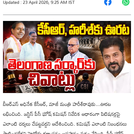
Updated : 23 April 2026, 9:25 AM IST
బీఆర్ఎస్‌ అధినేత కేసీఆర్‌, మాజీ మంత్రి హరీశ్‌రావుకు...ఊరట
లభించింది. జస్టిస్ పీసీ ఘోష్ కమిషన్‌ నివేదిక ఆధారంగా పిటిషనర్లపై
ఎలాంటి చర్యలు చేపట్టవద్దని ఆదేశించింది. కమిషన్‌ ఎలాంటి నిబంధనలు
పాటించలేదని హైకోర్టు ధర్మాసనం అసహనం వ్యక్తం చేసింది. పీసీ ఘోష్