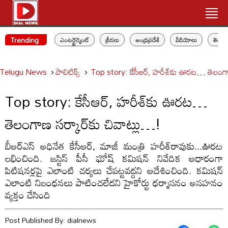
Trending
ఎంటర్టైన్మెంట్
క్రీడలు
ఆంధ్రప్రదేశ్
వీడియోలు
తెలం
Telugu News
పాలిటిక్స్‌
Top story: కేసీఆర్‌, హరీశ్‌కు ఊరట… తెలంగాణ
Top story: కేసీఆర్‌, హరీశ్‌కు ఊరట…
తెలంగాణ సర్కార్‌కు చివాట్లు…!
బీఆర్ఎస్‌ అధినేత కేసీఆర్‌, మాజీ మంత్రి హరీశ్‌రావుకు...ఊరట
లభించింది. జస్టిస్ పీసీ ఘోష్ కమిషన్‌ నివేదిక ఆధారంగా
పిటిషనర్లపై ఎలాంటి చర్యలు చేపట్టవద్దని ఆదేశించింది. కమిషన్‌
ఎలాంటి నిబంధనలు పాటించలేదని హైకోర్టు ధర్మాసనం అసహనం
వ్యక్తం చేసింది
Post Published By:
dialnews