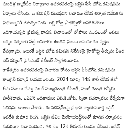
సుందిళ్ల బ్యారేజీల నిర్మాణాల అవకతవకలపై జస్టిస్ పీసీ ఘోష్ కమిషన్‌ను
ఏర్పాటు చేసింది. ఆ కమిషన్ పలువురిని విచారణ చేసిన తర్వాత నివేదికను
ప్రభుత్వానికి సమర్పించింది. లక్ష కోట్ల ప్రాజెక్టులో అవకతవకలు
జరిగాయన్నది ప్రభుత్వ వాదన. విచారణలో లోపాలు ఉండటంతో అసలు
లక్ష్యం పక్కదారి పట్టే అవకాశం ఉందని ప్రజలు అనుమానం వ్యక్తం
చేస్తున్నారు. అయితే జస్టిస్ ఘోష్‌ కమిషన్ నివేదికపై హైకోర్టు తీర్పును బీఆర్​
ఎస్ వర్కింగ్ ప్రెసిడెంట్ కేటీఆర్ స్వాగతించారు.
కాళేశ్వరం అవకతవకలపై విచారణ కోసం జస్టిస్‌ పీసీఘోష్‌ కమిషన్‌ను
కాంగ్రెస్‌ సర్కార్‌ నియమించింది. 2024 మార్చి 14న జారీ చేసిన జీవో
6ను సవాలు చేస్తూ మాజీ ముఖ్యమంత్రి కేసీఆర్, మాజీ మంత్రి తన్నీరు
హరీశ్‌రావు, ఐఏఎస్‌ అధికారులు ఎస్‌.కె.జోషి, స్మితా సభర్వాల్​లు వేర్వేరుగా
పిటిషన్లు దాఖలు చేశారు. ఈ పిటిషన్‌లపై ప్రధాన న్యాయమూర్తి జస్టిస్‌
అపరేశ్‌ కుమార్‌ సింగ్, జస్టిస్‌ జీఎం మొహియుద్దీన్‌లతో కూడిన ధర్మాసనం
సుదీర్ఘంగా విచారించింది. గత నెల 12న తీర్పును రిజర్వు చేసింది. జస్టిస్