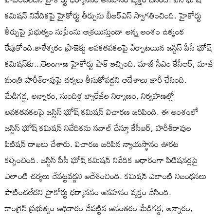
కమిషన్ నివేదికపై హైకోర్టు తీర్పును బీఆర్ఎస్‌ స్వాగతించింది. హైకోర్టు
తీర్పుపై ప్రభుత్వం సుప్రీంను ఆశ్రయిస్తుందా అన్న అంశం ఉత్కంఠ
రేపుతోంది.కాళేశ్వరం ప్రాజెక్టు అవకతవకలపై ఏర్పాటయిన జస్టిస్ పీసీ ఘోష్
కమిషన్‌కు...తెలంగాణ హైకోర్టు షాక్‌ ఇచ్చింది. మాజీ సీఎం కేసీఆర్‌, మాజీ
మంత్రి హరీశ్‌రావుపై చర్యలు తీసుకోవద్దని ఆదేశాలు జారీ చేసింది.
మేడిగడ్డ, అన్నారం, సుందిళ్ల బ్యారేజీల నిర్మాణం, నిర్వహణల్లో
అవకతవకలపై జస్టిస్‌ ఘోష్‌ కమిషన్‌ విచారణ జరిపింది. ఈ అంశంలో
జస్టిస్ ఘోష్​ కమిషన్ నివేదికను సవాల్​ చేస్తూ కేసీఆర్‌, హరీశ్‌రావుల
పిటిషన్‌ దాఖలు చేశారు. విచారణ జరిపిన న్యాయస్థానం ఊరట
కల్పించింది. జస్టిస్ పీసీ ఘోష్ కమిషన్‌ నివేదిక ఆధారంగా పిటిషనర్లపై
ఎలాంటి చర్యలు చేపట్టవద్దని ఆదేశించింది. కమిషన్‌ ఎలాంటి నిబంధనలు
పాటించలేదని హైకోర్టు ధర్మాసనం అసహనం వ్యక్తం చేసింది.
కాంగ్రెస్ ప్రభుత్వం అధికారం చేపట్టిన అనంతరం మేడిగడ్డ, అన్నారం,