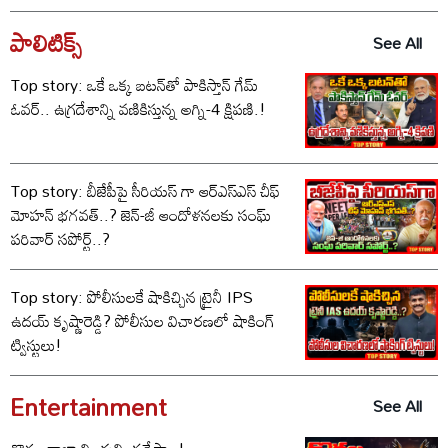
పాలిటిక్స్‌
See All
Top story: ఒకే ఒక్క బటన్‌తో పాకిస్తాన్ గేమ్
ఓవర్.. ఉగ్రదేశాన్ని వణికిస్తున్న అగ్ని-4 క్షిపణి.!
Top story: బీజేపీపై సీరియస్ గా ఆర్‌ఎస్‌ఎస్ చీఫ్
మోహన్ భగవత్..? జెన్-జీ ఆందోళనలకు సంఘ్
పరివార్ సపోర్ట్..?
Top story: పోలీసులకే షాకిచ్చిన ట్రైనీ IPS
ఉదయ్ కృష్ణారెడ్డి? పోలీసుల విచారణలో షాకింగ్
ట్విస్టులు!
Entertainment
See All