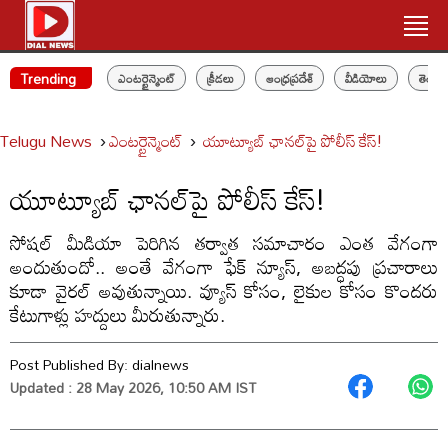
Trending
ఎంటర్టైన్మెంట్
క్రీడలు
ఆంధ్రప్రదేశ్
వీడియోలు
తెలం
Telugu News
ఎంటర్టైన్మెంట్
యూట్యూబ్ ఛానల్‌పై పోలీస్ కేస్!
యూట్యూబ్ ఛానల్‌పై పోలీస్ కేస్!
సోషల్ మీడియా పెరిగిన తర్వాత సమాచారం ఎంత వేగంగా
అందుతుందో.. అంతే వేగంగా ఫేక్ న్యూస్, అబద్ధపు ప్రచారాలు
కూడా వైరల్ అవుతున్నాయి. వ్యూస్ కోసం, లైకుల కోసం కొందరు
కేటుగాళ్లు హద్దులు మీరుతున్నారు.
Post Published By:
dialnews
Updated : 28 May 2026, 10:50 AM IST