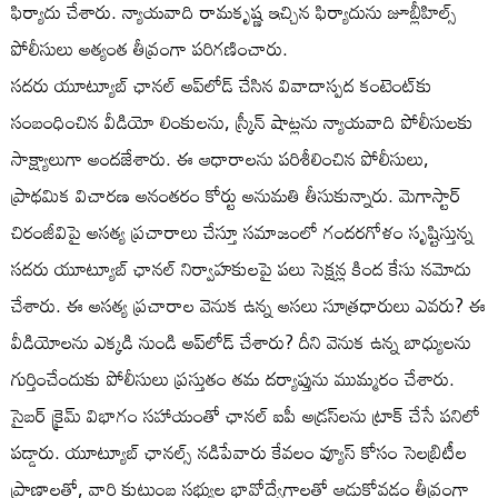
ఫిర్యాదు చేశారు. న్యాయవాది రామకృష్ణ ఇచ్చిన ఫిర్యాదును జూబ్లీహిల్స్
పోలీసులు అత్యంత తీవ్రంగా పరిగణించారు.
సదరు యూట్యూబ్ ఛానల్ అప్‌లోడ్ చేసిన వివాదాస్పద కంటెంట్‌కు
సంబంధించిన వీడియో లింకులను, స్క్రీన్ షాట్లను న్యాయవాది పోలీసులకు
సాక్ష్యాలుగా అందజేశారు. ఈ ఆధారాలను పరిశీలించిన పోలీసులు,
ప్రాథమిక విచారణ అనంతరం కోర్టు అనుమతి తీసుకున్నారు. మెగాస్టార్
చిరంజీవిపై అసత్య ప్రచారాలు చేస్తూ సమాజంలో గందరగోళం సృష్టిస్తున్న
సదరు యూట్యూబ్ ఛానల్ నిర్వాహకులపై పలు సెక్షన్ల కింద కేసు నమోదు
చేశారు. ఈ అసత్య ప్రచారాల వెనుక ఉన్న అసలు సూత్రధారులు ఎవరు? ఈ
వీడియోలను ఎక్కడి నుండి అప్‌లోడ్ చేశారు? దీని వెనుక ఉన్న బాధ్యులను
గుర్తించేందుకు పోలీసులు ప్రస్తుతం తమ దర్యాప్తును ముమ్మరం చేశారు.
సైబర్ క్రైమ్ విభాగం సహాయంతో ఛానల్ ఐపీ అడ్రస్‌లను ట్రాక్ చేసే పనిలో
పడ్డారు. యూట్యూబ్ ఛానల్స్ నడిపేవారు కేవలం వ్యూస్ కోసం సెలబ్రిటీల
ప్రాణాలతో, వారి కుటుంబ సభ్యుల భావోద్వేగాలతో ఆడుకోవడం తీవ్రంగా