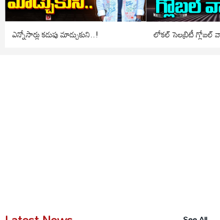
ఎన్నోసార్లు కడుపు మాడ్చుకుని..!
లోకల్ సెలబ్రిటీ గ్లోబల్
Latest News
See All