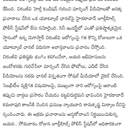
రేపింది. చిరంజీవి హెల్త్ కండిషన్ గురించి మార్ఫింగ్ వీడియోలతో అసత్య
ప్రచారాలు చేసిన ఒక యూట్యూబ్ ఛానల్‌పై హైదరాబాద్ జూబ్లీహిల్స్
పోలీస్ స్టేషన్‌లో కేసు నమోదైంది. సినీ ఇండస్ట్రీలో ఎంతో ప్రతిష్టాత్మకమైన
స్థానంలో ఉన్న మెగాస్టార్ చిరంజీవి ఆరోగ్యంపై గత కొన్ని రోజులుగా ఒక
యూట్యూబ్ ఛానల్ వరుసగా అవాస్తవాలను ప్రచారం చేస్తోంది.
చిరంజీవి ప్రతిష్టకు భంగం కలిగించేలా, ఆయన అభిమానులను
ఆందోళనకు గురిచేసేలా మార్ఫింగ్ చేసిన ఫోటోలు, ఎడిట్ చేసిన
వీడియోలను సదరు ఛానల్ విస్తృతంగా సోషల్ మీడియాలో వైరల్ చేసింది.
సెలబ్రిటీల వ్యక్తిగత విషయాలపై, ముఖ్యంగా వారి ఆరోగ్యంపై ఇలాంటి
తప్పుడు వార్తలు ప్రసారం చేయడం చట్టవిరుద్ధమని భావించిన హైదరాబాద్
కమలాపురి కాలనీకి చెందిన ప్రముఖ న్యాయవాది రామకృష్ణ మిర్యాల దీనిపై
స్పందించారు. ఈ అక్రమ ప్రచారాలను అడ్డుకోవాలని నిర్ణయించుకున్న
ఆయన.. సోమవారం రోజున జూబ్లీహిల్స్ పోలీస్ స్టేషన్‌లో అధికారికంగా