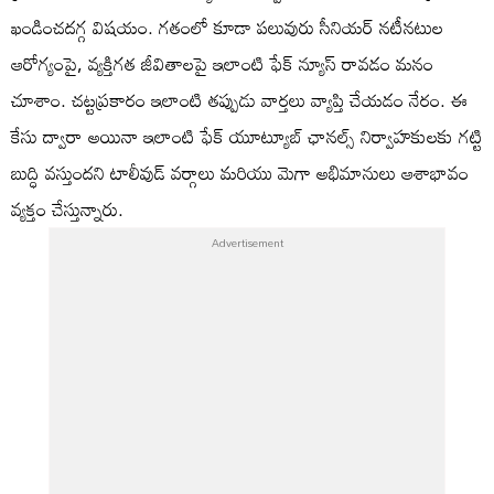
ఖండించదగ్గ విషయం. గతంలో కూడా పలువురు సీనియర్ నటీనటుల
ఆరోగ్యంపై, వ్యక్తిగత జీవితాలపై ఇలాంటి ఫేక్ న్యూస్ రావడం మనం
చూశాం. చట్టప్రకారం ఇలాంటి తప్పుడు వార్తలు వ్యాప్తి చేయడం నేరం. ఈ
కేసు ద్వారా అయినా ఇలాంటి ఫేక్ యూట్యూబ్ ఛానల్స్ నిర్వాహకులకు గట్టి
బుద్ధి వస్తుందని టాలీవుడ్ వర్గాలు మరియు మెగా అభిమానులు ఆశాభావం
వ్యక్తం చేస్తున్నారు.