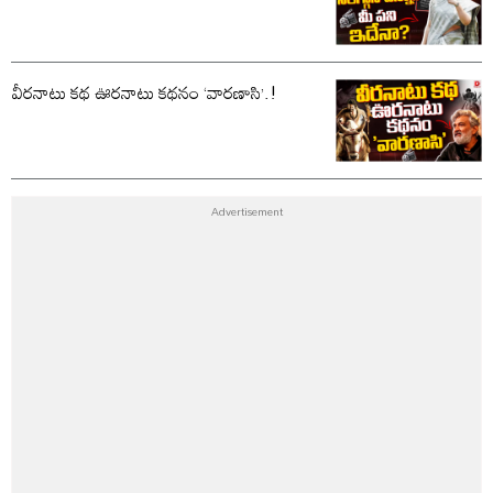
వీరనాటు కథ ఊరనాటు కథనం ‘వారణాసి’.!