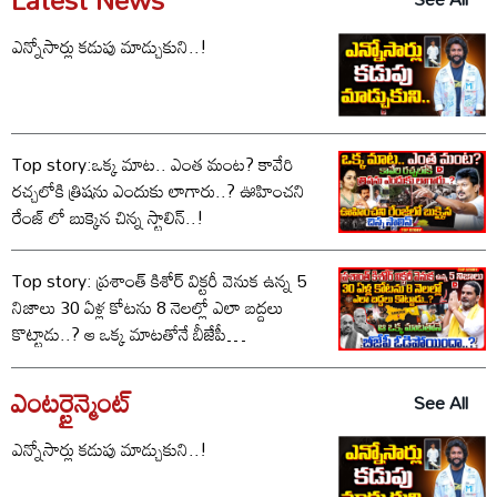
ఎన్నోసార్లు కడుపు మాడ్చుకుని..!
Top story:ఒక్క మాట.. ఎంత మంట? కావేరి
రచ్చలోకి త్రిషను ఎందుకు లాగారు..? ఊహించని
రేంజ్ లో బుక్కైన చిన్న స్టాలిన్..!
Top story: ప్రశాంత్ కిశోర్ విక్టరీ వెనుక ఉన్న 5
నిజాలు 30 ఏళ్ల కోటను 8 నెలల్లో ఎలా బద్దలు
కొట్టాడు..? ఆ ఒక్క మాటతోనే బీజేపీ
ఓడిపోయిందా..?
ఎంటర్టైన్మెంట్
See All
ఎన్నోసార్లు కడుపు మాడ్చుకుని..!