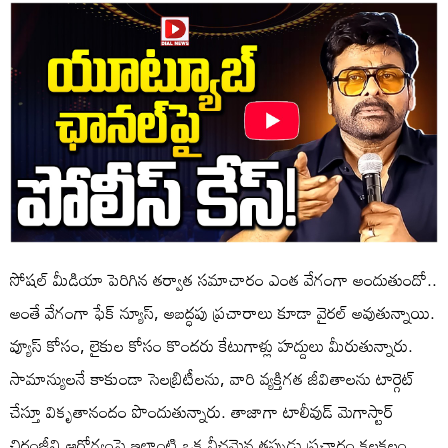
సోషల్ మీడియా పెరిగిన తర్వాత సమాచారం ఎంత వేగంగా అందుతుందో..
అంతే వేగంగా ఫేక్ న్యూస్, అబద్ధపు ప్రచారాలు కూడా వైరల్ అవుతున్నాయి.
వ్యూస్ కోసం, లైకుల కోసం కొందరు కేటుగాళ్లు హద్దులు మీరుతున్నారు.
సామాన్యులనే కాకుండా సెలబ్రిటీలను, వారి వ్యక్తిగత జీవితాలను టార్గెట్
చేస్తూ వికృతానందం పొందుతున్నారు. తాజాగా టాలీవుడ్ మెగాస్టార్
చిరంజీవి ఆరోగ్యంపై ఇలాంటి ఒక నీచమైన తప్పుడు ప్రచారం కలకలం