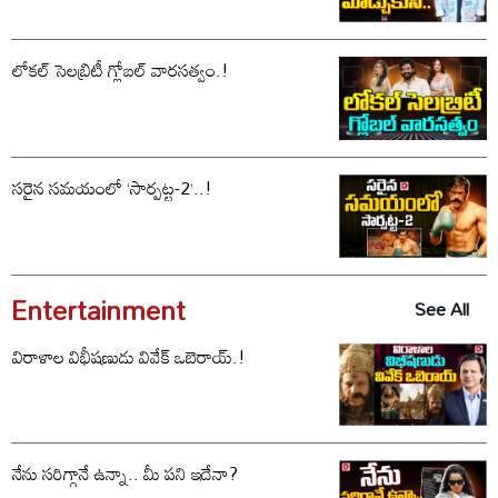
లోకల్ సెలబ్రిటీ గ్లోబల్ వారసత్వం.!
సరైన సమయంలో ‘సార్పట్ట-2’..!
Entertainment
See All
విరాళాల విభీషణుడు వివేక్ ఒబెరాయ్.!
నేను సరిగ్గానే ఉన్నా.. మీ పని ఇదేనా?