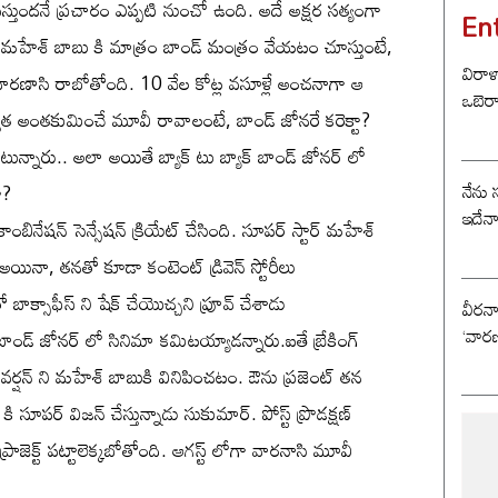
స్తుందనే ప్రచారం ఎప్పటి నుంచో ఉంది. అదే అక్షర సత్యంగా
En
 మహేశ్ బాబు కి మాత్రం బాండ్ మంత్రం వేయటం చూస్తుంటే,
విరాళ
వారణాసి రాబోతోంది. 10 వేల కోట్ల వసూళ్లే అంచనాగా ఆ
ఒబెర
ర్వాత అంతకుమించే మూవీ రావాలంటే, బాండ్ జోనరే కరెక్టా?
్నారు.. అలా అయితే బ్యాక్ టు బ్యాక్ బాండ్ జోనర్ లో
నేను 
ా?
ఇదేన
బినేషన్ సెన్సేషన్ క్రియేట్ చేసింది. సూపర్ స్టార్ మహేశ్
ినా, తనతో కూడా కంటెంట్ డ్రివెన్ స్టోరీలు
ాక్సాఫీస్ ని షేక్ చేయొచ్చని ప్రూవ్ చేశాడు
వీరన
‘వారణ
ండ్ జోనర్ లో సినిమా కమిటయ్యాడన్నారు.ఐతే బ్రేకింగ్
 రఫ్ వర్షన్ ని మహేశ్ బాబుకి వినిపించటం. ఔను ప్రజెంట్ తన
 కి సూపర్ విజన్ చేస్తున్నాడు సుకుమార్. పోస్ట్ ప్రొడక్షణ్
ప్రాజెక్ట్ పట్టాలెక్కబోతోంది. ఆగస్ట్ లోగా వారనాసి మూవీ