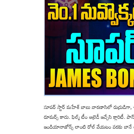
సూపర్ స్టార్ మహేశ్ బాబు వారణాసిలో రుద్రుడిగా,
రూమర్స్ కాదు. ఫిల్మ్ టీం ఆల్రెడీ ఇచ్చేసి క్లారిటీ. ప
ఇండియానాజోన్స్ లాంటి రోల్ వేయటం వరకు బానే ఉంద