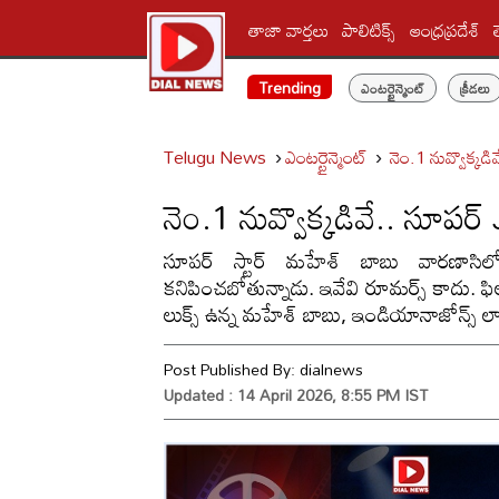
తాజా వార్తలు
పాలిటిక్స్‌
ఆంధ్రప్రదేశ్
Trending
ఎంటర్టైన్మెంట్
క్రీడలు
Telugu News
ఎంటర్టైన్మెంట్
నెం.1 నువ్వొక
నెం.1 నువ్వొక్కడివే.. 
సూపర్ స్టార్ మహేశ్ బాబు వారణాసిలో 
కనిపించబోతున్నాడు. ఇవేవి రూమర్స్ కాదు. ఫిల్మ్ ట
లుక్స్ ఉన్న మహేశ్ బాబు, ఇండియానాజోన్స్ 
Post Published By:
dialnews
Updated : 14 April 2026, 8:55 PM IST