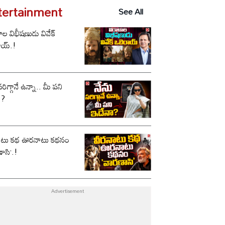
tertainment
See All
ాల విభీషణుడు వివేక్
ాయ్.!
సరిగ్గానే ఉన్నా.. మీ పని
ా?
ాటు కథ ఊరనాటు కథనం
ాసి’.!