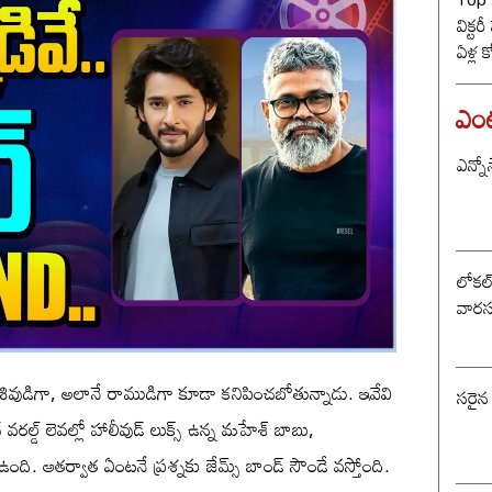
విక్టర
ఏళ్ల 
కొట్ట
బీజే
ఎంటర
ఎన్నో
లోకల్ 
వారస
 శివుడిగా, అలానే రాముడిగా కూడా కనిపించబోతున్నాడు. ఇవేవి
సరైన
ాన్ వరల్డ్ లెవల్లో హాలీవుడ్ లుక్స్ ఉన్న మహేశ్ బాబు,
ి. ఆతర్వాత ఏంటనే ప్రశ్నకు జేమ్స్ బాండ్ సౌండే వస్తోంది.