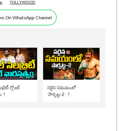
ar
TOLLYWOOD
ws On WhatsApp Channel
బ్రిటీ గ్లోబల్
సరైన సమయంలో
ం.!
‘సార్పట్ట-2’..!