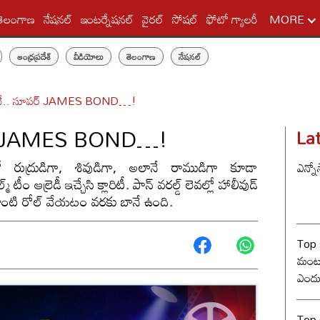
తెలంగాణ
నేషనల్
ఇంటర్నేషనల్
వైరల్
సోషల్
ఫోటో గ్యాలరీ
MORE
ఆంధ్రప్రదేశ్
వీడియోలు
తెలంగాణ
నేషనల్
్కడివే.. సూపర్ JAMES BOND…!
సూపర్ JAMES BOND…!
La
రుద్రుడిగా, శివుడిగా, అలానే రాముడిగా కూడా
ఎన్నో
ీం ఆల్రెడీ ఇచ్చేసి క్లారిటీ. పాన్ వరల్డ్ లెవల్లో హాలీవుడ్
లాంటి రోల్ వేయటం వరకు బానే ఉంది.
Top 
మంట? 
ఎందు
రేంజ్ 
Top s