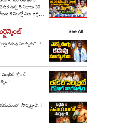
ీ వెనుక ఉన్న 5 నిజాలు 30
కోటను 8 నెలల్లో ఎలా బద్దలు
ాడు..? ఆ ఒక్క మాటతోనే
పీ ఓడిపోయిందా..?
్టైన్మెంట్
See All
సార్లు కడుపు మాడ్చుకుని..!
సెలబ్రిటీ గ్లోబల్
త్వం.!
 సమయంలో ‘సార్పట్ట-2’..!