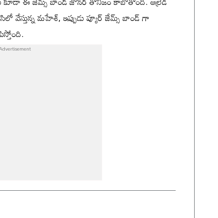
రీమ్ కూడా ఈ జేమ్స్ బాండ్ జోనర్ తోనిజం కాబోతోంది. ఆల్రెడీ
లో వేస్తున్న మహేశ్, ఇప్పుడు ప్యూర్ జేమ్స్ బాండ్ గా
స్తోంది.