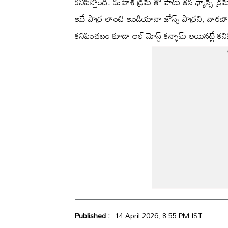
కనిపిస్తోంది. మహేశ్ డ్రీమ్ తో పాటు తన ఫ్యాన్స్ డ్
ఇదే పాత్ర లాంటి ఇండియానా జోన్స్ పాత్రని, వారణాసి
కనిపించటం కూడా ఆల్ మోస్ట్ కన్ఫామ్ అయినట్టే కనిపి
Published :
14 April 2026, 8:55 PM IST