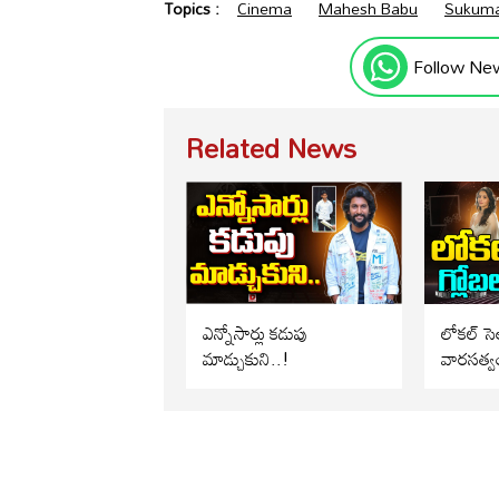
Topics :
Cinema
Mahesh Babu
Sukum
Follow Ne
Related News
ఎన్నోసార్లు కడుపు
లోకల్ సెల
మాడ్చుకుని..!
వారసత్వ