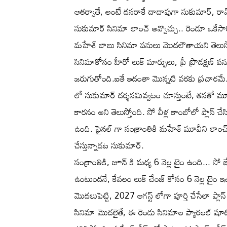
ఆతర్వాతే, అంటే దసరాకే దాదాపుగా సుకుమార్, రామ
సుకుమార్ సినిమా లాంచ్ అవ్వొచ్చు.. రెండూ ఒకేసార
మహేశ్ బాబు సినిమా పనులు మొదలౌతాయని తెలుస్తో
సినిమాకోసం హీరో లుక్ మార్పులు, ప్రీ ప్రొడక్షణ
జరుగుతోంది.ఐతే ఇదంతా మొన్నటి వరకు ప్రచారమే..
లో సుకుమార్ దర్శనమివ్వటం చూస్తుంటే, తనతో మూడుగ
కారనం అని తెలుస్తోంది. సో వీళ్ల కాంబోలో ప్లాన్ చ
ఉంది. ఫైనల్ గా సంక్రాంతికి మహేశ్ మూవీని లాంచ్ 
చేస్తున్నాడట సుకుమార్.
సంక్రాంతికి, జూన్ కి మధ్య 6 నెల్ల టైం ఉంది... సో 
ఉంటుందనే, కేవలం లుక్ చేంజ్ కోసం 6 నెల్ల టైం 
మొదలుపెట్టి, 2027 ఆగస్ట్ లోగా పూర్తి చేసేలా ప్లా
సినిమా మొదలైతే, ఈ రెండు సినిమాల ప్యారలల్ షూటింగ