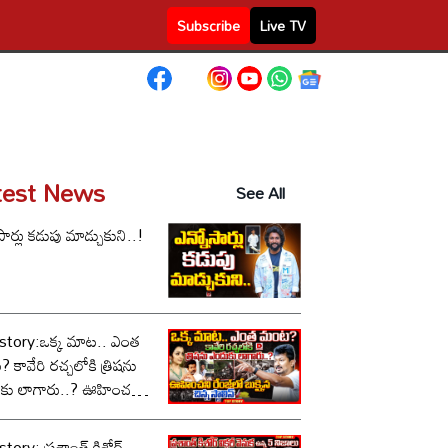
Subscribe
Live TV
test News
See All
సార్లు కడుపు మాడ్చుకుని..!
story:ఒక్క మాట.. ఎంత
కావేరి రచ్చలోకి త్రిషను
కు లాగారు..? ఊహించని
లో బుక్కైన చిన్న స్టాలిన్..!
tory: ప్రశాంత్ కిశోర్