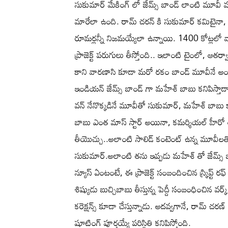
సుకుమార్ మేకింగ్ లో జేమ్స్ బాండ్ లాంటి మూవీ వ
మారేలా ఉంది. రామ్ చరన్ కి సుకుమార్ కమిటైనా,
రూమర్లన్నీ నిజమయ్యేలా ఉన్నాయి. 1400 కోట్లలో 
ప్రాజెక్ట్ పరుగులు తీస్తోంది.. ఇలాంటి టైంలో, ఆత
కాని వారణాసి కూడా మరో రకం బాండ్ మూవీనే అంటున
ఇండియన్ జేమ్స్ బాండ్ గా మహేశ్ బాబు కనిపిస్తాడ
వన్ నేనొక్కడినే మూవీతో సుకుమార్, మహేశ్ బాబు కాం
బాబు ఎంత మాస్ స్టార్ అయినా, కమర్శియల్ హీరో అయ
తీయొచ్చు..అలాంటి సాలిడ్ కంటెంట్ ఉన్న మూవీలతో బ
సుకుమార్.అలాంటి తను ఇప్పడు మహేశ్ తో జేమ్స్ బా
న్యూస్ ఏంటంటే, ఈ ప్రాజెక్ట్ సంబందించిన స్క్రిప్ట్
శిష్యుడు బుచ్చిబాబు తీస్తున్న పెద్దీ సంబంధించిన వర్క్
కరెక్షన్స్ కూడా చేస్తున్నాడు. అదవ్వగానే, రామ్ చరణ్ 
షూటింగ్ పూర్తయ్యే పరిస్థితి కనిపిస్తోంది.