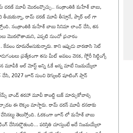
్ చరణ్ మూవీ మొదలవ్వొచ్చు.. సంక్రాంతికి మహేశ్ బాబు,
ి తీయకున్నా, రామ్ చరణ్ మూవీ తీస్తూనే, ప్యార్ లల్ గా
ంది. సంక్రాంతికి మహేశ్ బాబు సినిమా లాంచ్ చేసి, తన
్ పనులు మొదలౌతాయని, ఎప్పటి నుంచో ప్రచారం
 కేవలం రూమరేఅనుకున్నారు. కాని ఇప్పుడు వారణాసి సెట్
ంటలు ప్రత్యేకంగా తను మీట్ అవటం వెనక, స్టోరీ సిట్టింగ్సే
ేసిన మూవీకి ఆల్ మోస్ట్ అన్ని ఓకే అన్న మాటే నిజమయ్యేలా
చేసి, 2027 జూన్ నుంచి రెగ్యులర్ షూటింగ్ ప్లాన్
జేమ్స్ బాండ్ తరహా మూవీ కాబట్టి లుక్ మార్చుకోవాల్సి
ఇచ్చాడట ఈ లెక్కల మాస్టారు. రామ్ చరన్ మూవీ దసరాకు
న్ చేసినట్టు తెలుస్తోంది. ఓరకంగా జూన్ లో మహేశ్ బాబు
్ చేసినట్టౌతుంది... పరిస్తితి చూస్తుంటే అదే నిజమయ్యేలా