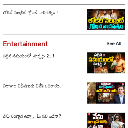
లోకల్ సెలబ్రిటీ గ్లోబల్ వారసత్వం.!
Entertainment
See All
సరైన సమయంలో ‘సార్పట్ట-2’..!
విరాళాల విభీషణుడు వివేక్ ఒబెరాయ్.!
నేను సరిగ్గానే ఉన్నా.. మీ పని ఇదేనా?