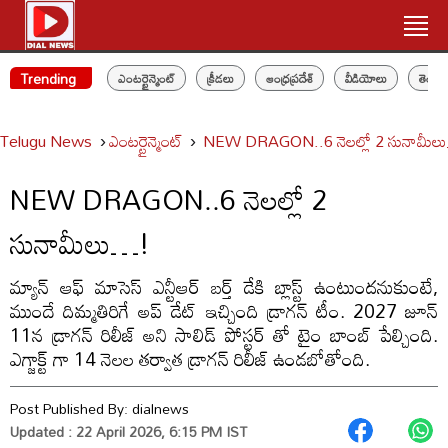
Trending
ఎంటర్టైన్మెంట్
క్రీడలు
ఆంధ్రప్రదేశ్
వీడియోలు
తెలం
Telugu News
ఎంటర్టైన్మెంట్
NEW DRAGON..6 నెలల్లో 2 సునామీల
NEW DRAGON..6 నెలల్లో 2
సునామీలు…!
మ్యాన్ ఆఫ్ మాసెస్ ఎన్టీఆర్ బర్త్ డేకి బ్లాస్ట్ ఉంటుందనుకుంటే,
ముందే దిమ్మతిరిగే అప్ డేట్ ఇచ్చింది డ్రాగన్ టీం. 2027 జూన్
11న డ్రాగన్ రిలీజ్ అని సాలిడ్ పోస్టర్ తో టైం బాంబ్ పేల్చింది.
ఎగ్జాక్ట్ గా 14 నెలల తర్వాత డ్రాగన్ రిలీజ్ ఉండబోతోంది.
Post Published By:
dialnews
Updated : 22 April 2026, 6:15 PM IST