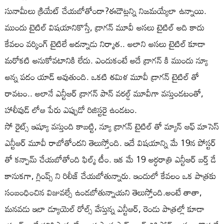
సునామీలు క్రియేట్ చేయబోతోందా?ఈడౌట్లన్ని నిజమయ్యేలా ఉన్నాయి.
ముందు టైటిల్ విషయానికొస్తే, డ్రాగన్ మూవీ అసలు టైటిల్ అది కాదు
కేవలం వర్కింగ్ టైటిలే అదన్నాడు నిర్మాత.. అలాని అసలు టైటిల్ కూడా
మరోకటి అనుకోవటానికి లేదు. ఎందుకంటే అదే డ్రాగన్ కి ముందు న్యూ
అన్న పదం యాడ్ అవుతుంది. ఒకటి తమిళ మూవీ డ్రాగన్ టైటిల్ తో
రావటం.. అలానే ఎన్టీఆర్ డ్రాగన్ పాన్ వరల్డ్ మూవీగా వస్తుండటంతో,
హాలీవుడ్ లోఆ పేరు ఎప్పుడో రిజిస్టరై ఉండటం.
సో రైట్స్ ఇష్యూ వస్తుంది కాబట్టి, న్యూ డ్రాగన్ టైటిల్ తో మ్యాన్ ఆఫ్ మాసెస్
ఎన్టీఆర్ మూవీ రాబోతోందని తెలుస్తోంది. ఇదే విషయాన్ని మే 19న పోస్టర్
తో కన్పామ్ చేయబోతోంది ఫిల్మ్ టీం. ఇక మే 19 అర్ధరాత్రి ఎన్టీఆర్ బర్త్ డే
కానుకగా, గ్లింప్స్ ని రిలీజ్ చేయబోతున్నారు. ఇందులో కేవలం ఒక పాత్రకు
సంబంధించిన విజువల్సే ఉండబోతున్నాయని తెలుస్తోంది.అంటే తాతా,
మనవడు ఇలా డ్యూయెల్ రోల్స్ వేస్తున్న ఎన్టీఆర్, రెండు పాత్రల్లో కూడా