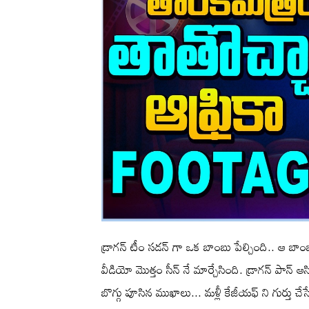
డ్రాగన్ టీం సడన్ గా ఒక బాంబు పేల్చింది.. ఆ బాంబ
వీడియో మొత్తం సీన్ నే మార్చేసింది. డ్రాగన్ పాన్ ఆసి
బొగ్గు పూసిన ముఖాలు... మళ్లీ కేజీయఫ్ ని గుర్తు చేస