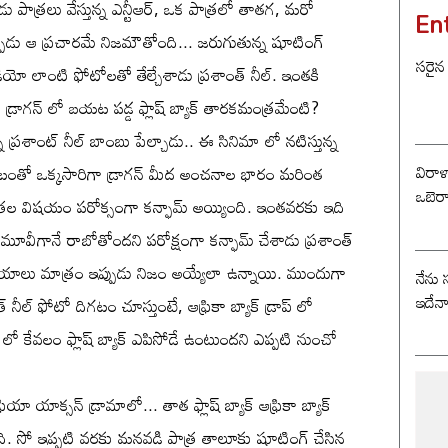
ు పాత్రలు వేస్తున్న ఎన్టీఆర్, ఒక పాత్రలో తాతగ, మరో
En
్పుడు ఆ ప్రచారమే నిజమౌతోంది... జరుగుతున్న షూటింగ్
సరైన
వీడియో లాంటి ఫోటోలతో తేల్చేశాడు ప్రశాంత్ నీల్. ఇంతకి
టులతో డ్రాగన్ లో బయట పడ్డ ఫ్లాష్ బ్యాక్ తారకమంత్రమేంటి?
న్న ప్రశాంట్ నీల్ బాంబు పేల్చాడు.. ఈ సినిమా లో నటిస్తున్న
విరాళ
 రావటంతో ఒక్కసారిగా డ్రాగన్ మీద అంచనాల భారం మరింత
ఒబెర
పాత్రల విషయం పరోక్సంగా కన్ఫామ్ అయ్యింది. ఇంతవరకు ఇది
 మూవీగానే రాబోతోందని పరోక్షంగా కన్ఫామ్ చేశాడు ప్రశాంత్
ిషయాలు మాత్రం ఇప్పుడు నిజం అయ్యేలా ఉన్నాయి. ముందుగా
నేను 
ఇదేన
 నీల్ ఫోటో దిగటం చూస్తుంటే, ఆఫ్రికా బ్యాక్ డ్రాప్ లో
ప్ లో కేవలం ఫ్లాష్ బ్యాక్ ఎపిసోడే ఉంటుందని ఎప్పటి నుంచో
 యాక్సన్ డ్రామాలో... తాత ఫ్లాష్ బ్యాక్ ఆఫ్రికా బ్యాక్
ింది. సో ఇప్పటి వరకు మనవడి పాత్ర తాలూకు షూటింగ్ చేసిన