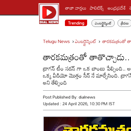
తాజా వార్తలు
పాలిటిక్స్‌
ఆంధ్రప్రదేశ్
Trending
ఎంటర్టైన్మెంట్
క్రీడలు
Telugu News
ఎంటర్టైన్మెంట్
తారకమత్రంతో తా
తారకమత్రంతో తాతొచ్చాడు.
డ్రాగన్ టీం సడన్ గా ఒక బాంబు పేల్చింది.. ఆ
ఒక్క వీడియో మొత్తం సీన్ నే మార్చేసింది. డ్రాగ
అని తేల్చింది
Post Published By:
dialnews
Updated : 24 April 2026, 10:30 PM IST