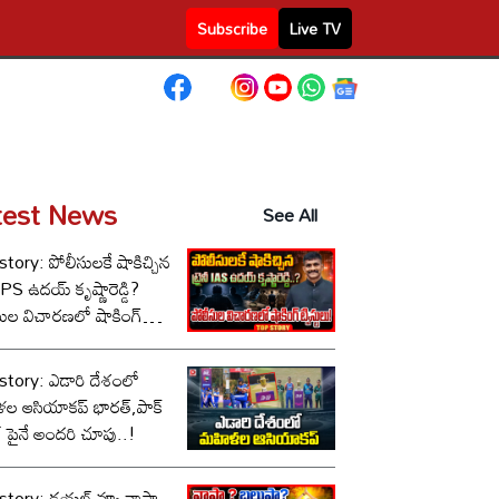
Subscribe
Live TV
test News
See All
tory: పోలీసులకే షాకిచ్చిన
ీ IPS ఉదయ్ కృష్ణారెడ్డి?
సుల విచారణలో షాకింగ్
టులు!
story: ఎడారి దేశంలో
ల ఆసియాకప్ భారత్,పాక్
్ పైనే అందరి చూపు..!
tory: డయల్ వ్యూ వాపా