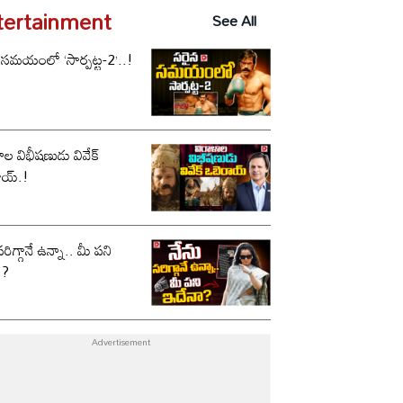
tertainment
See All
 సమయంలో ‘సార్పట్ట-2’..!
ాల విభీషణుడు వివేక్
ాయ్.!
సరిగ్గానే ఉన్నా.. మీ పని
ా?