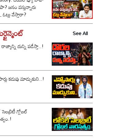
పా? జనం వస్తున్నారు
ఓట్లు వేస్తారా?
్టైన్మెంట్
See All
ాజ్యాన్ని దున్ని పడేస్తా..!
సార్లు కడుపు మాడ్చుకుని..!
సెలబ్రిటీ గ్లోబల్
త్వం.!