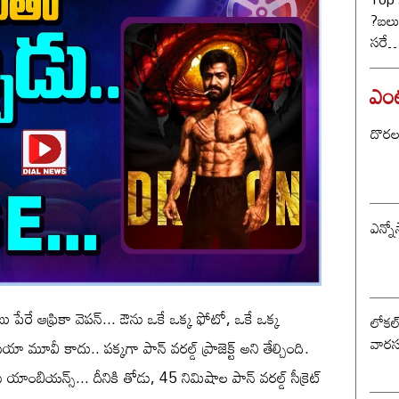
?బలు
సరే… 
ఎంటర
దొరల ర
ఎన్నో
ు పేరే ఆఫ్రికా వెపన్... ఔను ఒకే ఒక్క ఫోటో, ఒకే ఒక్క
లోకల్ 
వారస
యా మూవీ కాదు.. పక్కగా పాన్ వరల్డ్ ప్రాజెక్ట్ అని తేల్చింది.
ే యాంబియన్స్... దీనికి తోడు, 45 నిమిషాల పాన్ వరల్డ్ సీక్రెట్