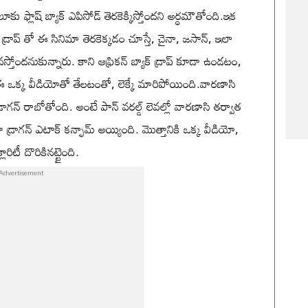
లూకు ఫ్లాష్ బ్యాక్ ఎపిసోడ్ తెరకెక్కిస్తోందని అర్ధమౌతోంది.ఇక
్రాప్ తో ఈ సినిమా తెరకెక్కడం చూస్తే, చైనా, జసాన్, ఇలా
ోందనుకున్నారు. కాని ఆఫ్రికన్ బ్యాక్ డ్రాప్ కూడా ఉండటం,
 ఈ ఒక్క వీడియోతో తేలటంతో, లెక్కే మారిపోయింది.వారణాసి
డ్రాగన్ రాబోతోంది. అంటే పాన్ వరల్డ్ లెవల్లో వారణాసి తర్వాత
ా డ్రాగన్ ఎటాక్ కన్ఫామ్ అయ్యింది. మొత్తానికి ఒక్క వీడియో,
టీ దొరికినట్టైంది.