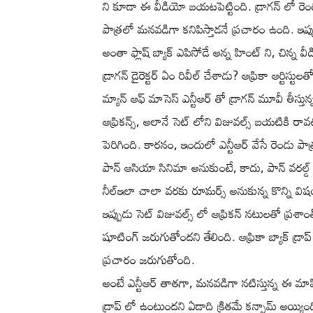
ని కూడా ఈ వీడియో బయటపెట్టింది. డ్రాగన్ లో రెండ
పాత్రలో మనవడిగా కనిపిస్తాడనే ప్రచారం ఉంది. ఇప
అంతా ఫ్లాష్ బ్యాక్ ఎపిసోడే అన్న హింట్ ని, చిన్న 
డ్రాగన్ డైరెక్టర్ ఏం రివీల్ చేశాడు? ఆఫ్రికా ఆర్టిస్
మ్యాన్ ఆఫ్ మాసెస్ ఎన్టీఆర్ తో డ్రాగన్ మూవీ తీస్తు
ఆఫ్రికన్స్, అలానే సెట్ లోని విజువల్స్ బయటికి
పెరిగింది. కారనం, ఇందులో ఎన్టీఆర్ వేసే రెండు 
పాన్ ఆసియా సినిమా అనుకుంటే, కాదు, పాన్ వరల్డ్
నీల్ఇలా చాలా వరకు రూమర్స్ అనుకున్న కొన్ని వ
ఇప్పుడు సెట్ విజువల్స్ లో ఆఫ్రికన్ నటులతో ప్రశాంత్
షూటింగ్ జరుగుతోందని తేలింది. ఆఫ్రికా బ్యాక్ డ్రా
ప్రచారం జరుగుతోంది.
అంటే ఎన్టీఆర్ తాతగా, మనవడిగా నటిస్తున్న ఈ మాఫియా
డ్రాప్ లో ఉంటుందని ఏడాది క్రితమే కన్ఫామ్ అయ్య