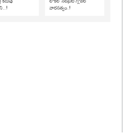
లు కడుపు
లోకల్ సెలబ్రిటీ గ్లోబల్
ని..!
వారసత్వం.!