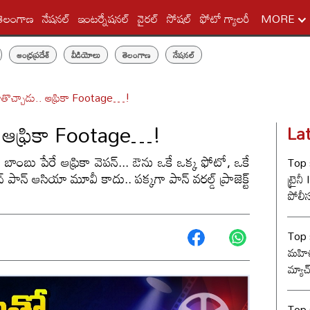
తెలంగాణ
నేషనల్
ఇంటర్నేషనల్
వైరల్
సోషల్
ఫోటో గ్యాలరీ
MORE
ఆంధ్రప్రదేశ్
వీడియోలు
తెలంగాణ
నేషనల్
తొచ్చాడు.. ఆఫ్రికా Footage…!
. ఆఫ్రికా Footage…!
La
 బాంబు పేరే ఆఫ్రికా వెపన్... ఔను ఒకే ఒక్క ఫోటో, ఒకే
Top s
న్ పాన్ ఆసియా మూవీ కాదు.. పక్కగా పాన్ వరల్డ్ ప్రాజెక్ట్
ట్రైన
పోలీ
ట్విస్
Top 
మహిళ
మ్యాచ
Top s