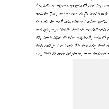
టీం, సడన్ గా ఆఫ్రికా బ్యాక్ డ్రాప్ లో తాత పాత్ర తా
ఇండియా,చైనా, బూటాన్ ఇలా ఈ ట్రైయాంగిల్ బ్యాక్ డ
సౌత్ ఆసియా అంటే పాన్ ఆసియా మూవీగా డ్రాగన్ వస్త
తాత ఫ్లాష్ బ్యాక్ ఎపిసోడ్ షూటింగ్ జరుగుతోందని
వచ్చే ఏడాది ఏప్రిల్ లో రిలీజ్ అవుతుంటే, జూన్ లో 
వరల్డ్ మార్కెట్ మీద ఎటాక్ చేసే పాన్ వరల్డ్ మూవీగ
ఒక్క ఫోటో తో చాలా విషయాలు, చాలా రూమర్లకు క్లారి