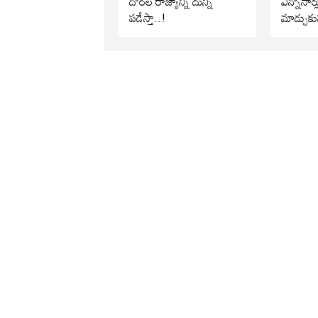
దొరల రాజ్యాన్ని దున్ని
ఎన్నోసార్
పడేస్తా..!
మాడ్చుకు