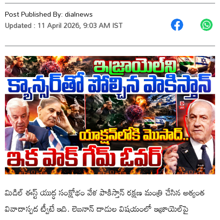
Post Published By:
dialnews
Updated : 11 April 2026, 9:03 AM IST
మిడిల్ ఈస్ట్ యుద్ధ సంక్షోభం వేళ పాకిస్తాన్ రక్షణ మంత్రి చేసిన అత్యంత
వివాదాస్పద ట్వీటే ఇది. లెబనాన్‌ దాడుల విషయంలో ఇజ్రాయెల్‌పై