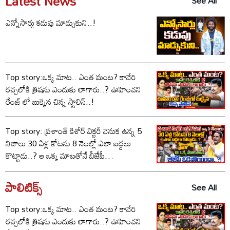
Latest News
See All
ఎన్నోసార్లు కడుపు మాడ్చుకుని..!
Top story:ఒక్క మాట.. ఎంత మంట? కావేరి
రచ్చలోకి త్రిషను ఎందుకు లాగారు..? ఊహించని
రేంజ్ లో బుక్కైన చిన్న స్టాలిన్..!
Top story: ప్రశాంత్ కిశోర్ విక్టరీ వెనుక ఉన్న 5
నిజాలు 30 ఏళ్ల కోటను 8 నెలల్లో ఎలా బద్దలు
కొట్టాడు..? ఆ ఒక్క మాటతోనే బీజేపీ
ఓడిపోయిందా..?
పాలిటిక్స్‌
See All
Top story:ఒక్క మాట.. ఎంత మంట? కావేరి
రచ్చలోకి త్రిషను ఎందుకు లాగారు..? ఊహించని