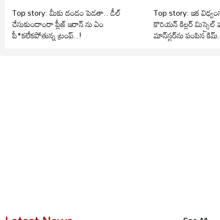
Top story: మీకు దండం పెడతా.. డీల్
Top story: ఇక విధ్వంసమ
చేసుకుందాంరా ప్లీజ్ ఇరాన్ ను ఏం
కొరియన్ కిల్లర్ మిస్సైల్ పుత
పీ*కలేకపోతున్న ట్రంప్..!
మాన్‌స్టర్‌ను పంపిన కిమ్