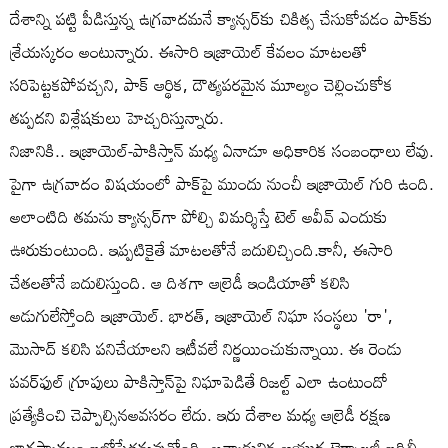
దేశాన్ని పట్టి పీడిస్తున్న ఉగ్రవాదమనే క్యాన్సర్‌కు చికిత్స చేసుకోవడం పాక్‌కు
శ్రేయస్కరం అంటున్నారు. ఈసారి ఇజ్రాయెల్ కేవలం మాటలతో
సరిపెట్టకపోవచ్చని, పాక్ ఆర్థిక, దౌత్యపరమైన మూల్యం చెల్లించుకోక
తప్పదని విశ్లేషకులు హెచ్చరిస్తున్నారు.
నిజానికి.. ఇజ్రాయెల్‌-పాకిస్తాన్‌ మధ్య ఏనాడూ అధికారిక సంబంధాలు లేవు.
పైగా ఉగ్రవాదం విషయంలో పాక్‌పై ముందు నుంచీ ఇజ్రాయెల్ గురి ఉంది.
అలాంటిది తమను క్యాన్సర్‌గా పోల్చి విమర్శిస్తే టెల్ అవీవ్ ఎందుకు
ఊరుకుంటుంది. ఇప్పటికైతే మాటలతోనే బదులిచ్చింది.కానీ, ఈసారి
చేతలతోనే బదులిస్తుంది. ఆ దిశగా ఆల్రెడీ ఇండియాతో కలిసి
అడుగులేస్తోంది ఇజ్రాయెల్. భారత్, ఇజ్రాయెల్ నిఘా సంస్థలు 'రా',
మొసాద్ కలిసి పనిచేయాలని ఇటీవలే నిర్ణయించుకున్నాయి. ఈ రెండు
పవర్‌ఫుల్ గ్రూపులు పాకిస్తాన్‌పై నిఘాపెడితే రిజల్ట్ ఎలా ఉంటుందో
ప్రత్యేకించి చెప్పాల్సినఅవసరం లేదు. ఇరు దేశాల మధ్య ఆల్రెడీ రక్షణ
భాగస్వామ్యం బలోపేతమవుతోంది. అత్యాధునిక ఆయుధ టెక్నాలజీ బదిలీ