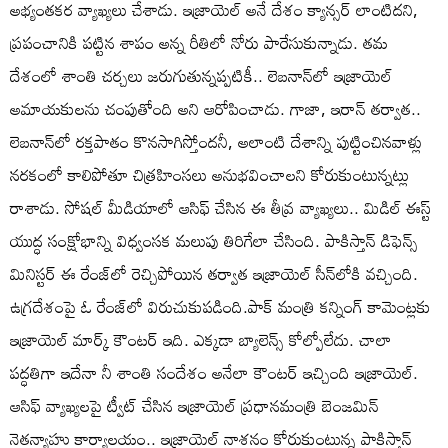
అభ్యంతకర వ్యాఖ్యలు చేశాడు. ఇజ్రాయెల్‌ అనే దేశం క్యాన్సర్‌ లాంటిదని,
ప్రపంచానికి పట్టిన శాపం అన్న రీతిలో నోరు పారేసుకున్నాడు. తమ
దేశంలో శాంతి చర్చలు జరుగుతున్నప్పటికీ.. లెబనాన్‌లో ఇజ్రాయెల్
అమాయకులను చంపుతోంది అని ఆరోపించాడు. గాజా, ఇరాన్ తర్వాత..
లెబనాన్‌లో రక్తపాతం కొనసాగిస్తోందనీ, అలాంటి దేశాన్ని పుట్టించినవాళ్లు
నరకంలో కాలిపోతూ చిత్రహింసలు అనుభవించాలని కోరుకుంటున్నట్లు
రాశాడు. సోషల్‌ మీడియాలో ఆసిఫ్‌ చేసిన ఈ తీవ్ర వ్యాఖ్యలు.. మిడిల్ ఈస్ట్‌
యుద్ధ సంక్షోభాన్ని విధ్వంసక మలుపు తిరిగేలా చేసింది. పాకిస్తాన్ డిఫెన్స్
మినిస్టర్ ఈ రేంజ్‌లో రెచ్చిపోయిన తర్వాత ఇజ్రాయెల్ సీన్‌లోకి వచ్చింది.
ఉగ్రదేశంపై ఓ రేంజ్‌లో విరుచుకుపడింది.పాక్ మంత్రి కన్నింగ్ కామెంట్లకు
ఇజ్రాయెల్ మార్క్ కౌంటర్ ఇది. ఎక్కడా బ్యాలెన్స్ కోల్పోలేదు. చాలా
పద్ధతిగా ఇదేనా నీ శాంతి సందేశం అనేలా కౌంటర్ ఇచ్చింది ఇజ్రాయెల్.
ఆసిఫ్ వ్యాఖ్యలపై ట్వీట్ చేసిన ఇజ్రాయెల్ ప్రధానమంత్రి బెంజమిన్
నెతన్యాహు కార్యాలయం.. ఇజ్రాయెల్‌ నాశనం కోరుకుంటున్న పాకిస్తాన్