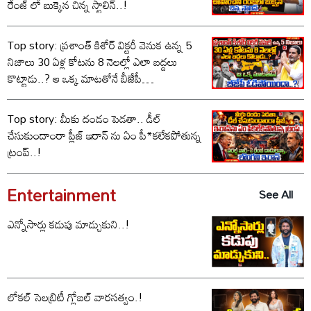
రేంజ్ లో బుక్కైన చిన్న స్టాలిన్..!
Top story: ప్రశాంత్ కిశోర్ విక్టరీ వెనుక ఉన్న 5
నిజాలు 30 ఏళ్ల కోటను 8 నెలల్లో ఎలా బద్దలు
కొట్టాడు..? ఆ ఒక్క మాటతోనే బీజేపీ
ఓడిపోయిందా..?
Top story: మీకు దండం పెడతా.. డీల్
చేసుకుందాంరా ప్లీజ్ ఇరాన్ ను ఏం పీ*కలేకపోతున్న
ట్రంప్..!
Entertainment
See All
ఎన్నోసార్లు కడుపు మాడ్చుకుని..!
లోకల్ సెలబ్రిటీ గ్లోబల్ వారసత్వం.!