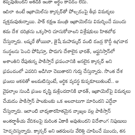
తప్పవుతుందని అతడికి ఇంకా అర్థం కావడం లేదు.
ఇదిలా ఉంటే ఇజ్రాయెల్‌ను క్యాన్సర్‌తో పోల్చడంపై తీవ్ర విమర్శలు
వ్యక్తమవుతున్నాయి. పాక్ రక్షణ మంత్రి ఇజ్రాయెల్‌ను విమర్శించే ముందు
తమ దేశ చరిత్రను ఒక్కసారి చూసుకోవాలని విశ్లేషకులు హితబోధ
చేస్తున్నారు. లష్కరే తోయిబా, జైషే మహమ్మద్ వంటి డజన్ల కొద్దీ ఉగ్రవాద
సంస్థలను పెంచి పోషిస్తూ, పొరుగు దేశాలైన భారత్, ఆఫ్ఘనిస్తాన్‌లో
అశాంతిని రేపుతున్న పాకిస్తానే ప్రపంచానికి అసలైన క్యాన్సర్ అని
ప్రపంచంలో ఎవరిని అడిగినా చెబుతారని గుర్తు చేస్తున్నారు. సొంత దేశ
ప్రజలు ఆకలితో అలమటిస్తుంటే, ఆర్థిక వ్యవస్థ కుప్పకూలుతుంటే.. ఆ
వైఫల్యాల నుండి ప్రజల దృష్టి మళ్లించడానికి భారత్, ఇజ్రాయెల్‌పై విమర్శలు
చేయడం పాకిస్తాన్ పాలకులకు ఒక అలవాటుగా మారిందని ఎద్దేవా
చేస్తున్నారు. ఇలాంటి బాధ్యతారహితమైన వ్యాఖ్యల వల్ల పాకిస్తాన్
అంతర్జాతీయ వేదికలపై మరింత ఏకాకి అవుతుందని విదేశాంగ నిపుణులు
హెచ్చరిస్తున్నారు. క్యాన్సర్ అని ఇతరులను వేలెత్తి చూపించే ముందు, తన