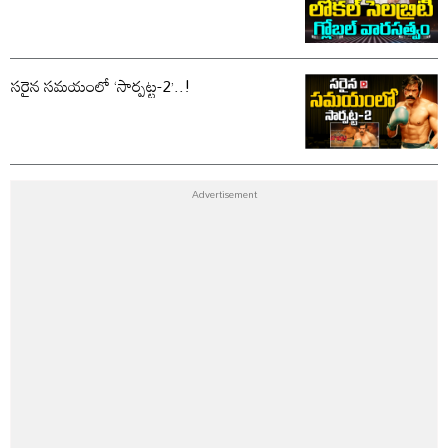
సరైన సమయంలో ‘సార్పట్ట-2’..!