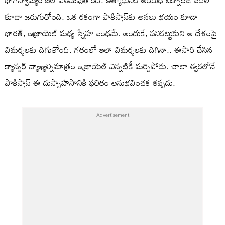
కూడా జరుగుతోంది. ఒక రకంగా పాకిస్తాన్‌కు అసలు భయం కూడా
భారత్, ఇజ్రాయెల్ మధ్య స్నేహ బంధమే. అందుకే, పనికట్టుకుని ఆ దేశంపై
విమర్శలకు దిగుతోంది. గతంలో ఇలా విమర్శలకు దిగినా.. ఈసారి చేసిన
క్యాన్సర్ వ్యాఖ్యల్నిమాత్రం ఇజ్రాయెల్ ఎన్నటికీ మర్చిపోదు. చాలా త్వరలోనే
పాకిస్తాన్ ఈ దుస్సాహసానికి ఫలితం అనుభవించక తప్పదు.