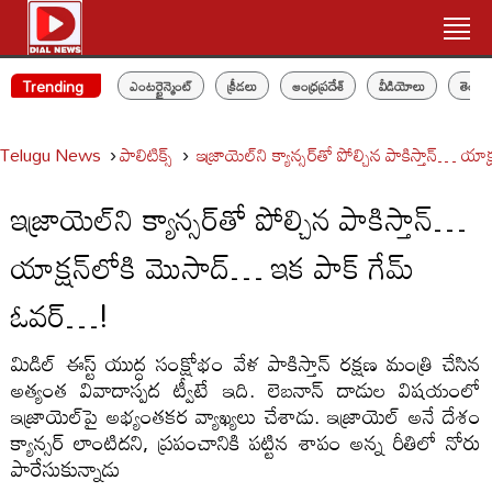
Trending
ఎంటర్టైన్మెంట్
క్రీడలు
ఆంధ్రప్రదేశ్
వీడియోలు
తెలం
Telugu News
పాలిటిక్స్‌
ఇజ్రాయెల్‌ని క్యాన్సర్‌తో పోల్చిన పాకిస్తాన్…
ఇజ్రాయెల్‌ని క్యాన్సర్‌తో పోల్చిన పాకిస్తాన్…
యాక్షన్‌లోకి మొసాద్… ఇక పాక్ గేమ్
ఓవర్…!
మిడిల్ ఈస్ట్ యుద్ధ సంక్షోభం వేళ పాకిస్తాన్ రక్షణ మంత్రి చేసిన
అత్యంత వివాదాస్పద ట్వీటే ఇది. లెబనాన్‌ దాడుల విషయంలో
ఇజ్రాయెల్‌పై అభ్యంతకర వ్యాఖ్యలు చేశాడు. ఇజ్రాయెల్‌ అనే దేశం
క్యాన్సర్‌ లాంటిదని, ప్రపంచానికి పట్టిన శాపం అన్న రీతిలో నోరు
పారేసుకున్నాడు