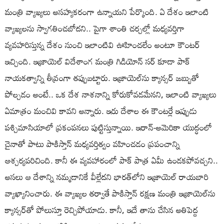
మంత్రి వ్యాఖ్యలు అసహ్యకరంగా ఉన్నాయని పేర్కొంది. ఏ దేశం ఇలాంటి
వ్యాఖ్యలను స్వాగతించబోదని.. పైగా శాంతి చర్చల్లో మధ్యవర్తిగా
వ్యవహరిస్తున్న దేశం నుంచి ఇలాంటివి ఊహించలేం అంటూ కౌంటర్
ఇచ్చింది. ఇజ్రాయెల్ విదేశాంగ మంత్రి గిడియోన్ సర్ కూడా పాక్‌
నాయకత్వాన్ని తీవ్రంగా తప్పుబట్టారు. ఇజ్రాయెల్‌ను క్యాన్సర్‌ జబ్బుతో
పోల్చడం అంటే.. ఒక దేశ నాశనాన్ని కోరుకోవడమేనని, ఇలాంటి వ్యాఖ్యలు
ఏమాత్రం మంచివి కావని అన్నారు. ఇరు దేశాల ఈ కౌంటర్లే ఇప్పుడు
పశ్చిమాసియాలో ప్రకంపనలు పుట్టిస్తున్నాయి. ఇరాన్‌-అమెరికా యుద్ధంలో
చైనాతో పాటు పాకిస్తాన్ మధ్యవర్తిత్వం వహించడం ప్రపంచాన్ని
ఆశ్చర్యపరిచింది. కానీ ఈ వ్యవహారంలో పాక్‌ పాత్ర ఏమీ ఉండకపోవచ్చని..
అసలు ఆ దేశాన్ని నమ్మడానికే వీల్లేదని భారత్‌లోని ఇజ్రాయెల్ రాయబారి
వ్యాఖ్యానించారు. ఈ వ్యాఖ్యల తర్వాతే పాకిస్తాన్ రక్షణ మంత్రి ఇజ్రాయెల్‌ను
క్యాన్సర్‌తో పోలుస్తూ రెచ్చిపోయాడు. కానీ, ఇదే తాను చేసిన అతిపెద్ద