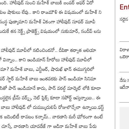
ది. హాలీవుడ్ నుంచి మహేశ్ బాబుకి బంపర్ ఆఫర్ ఏదో
En
డా లీకుల షాకులు లేవు.. కాని రాజమౌళి ఈ విషయంలో మహేశ్ ని
సరైన
్లిక్స్ సంస్థ పుణ్యామాని మహేశ్ ఏకంగా హాలీవుడ్ సూపర్ మూవీ
కే తన నెక్ట్స్ ప్రాజెక్ట్స్ విషయంలో సుకుమార్, సందీప్ లను
విరాళ
్ హాలీవుడ్ మూవీలో నటించిందనో.. దీపికా తర్వాత ఆలియా
ఒబెర
ో విన్నాం.. కాని ఇండియాన్ హీరోలు హాలీవుడ్ మూవీలో
? మహేశ్ బాబు, ఎన్టీఆర్, షారుఖ్ ఖాన్ ఈముగ్గురిలో
ర్ స్టార్ మహేశ్ బాబు ఇంతవరకు పాన్ ఇండియా సినిమా
నేను 
ఇదేన
తో పాన్ ఇండియానే కాదు, పాన్ వరల్డ్ మార్కెట్ లోకి కూడా
 డ్రీమ్ వర్క్స్, నెట్ ఫ్లిక్స్ కూడా సపోర్ట్ ఇస్తున్నాయి.. ఈ
్ బాబు హాలీవుడ్ లో దుమ్ముుదులిపే రోజులొచ్చేలా ఉన్నాయి.ఫస్ట్
ి ఒక ఐడెంటిటీ రావటం కన్ఫామ్.. వారణాసి మరీ ఘోరంగా ఉంటే
్ తో చూస్తే, వారణాసి యావరేజ్ గా ఆడినా మహేశ్ బాబు పేరు