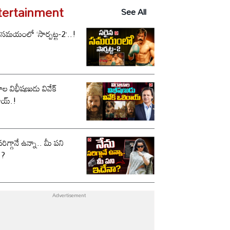
tertainment
See All
 సమయంలో ‘సార్పట్ట-2’..!
ాల విభీషణుడు వివేక్
ాయ్.!
సరిగ్గానే ఉన్నా.. మీ పని
ా?