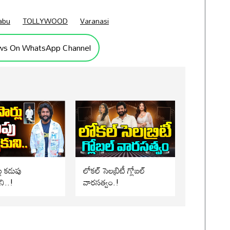
abu
TOLLYWOOD
Varanasi
ws On WhatsApp Channel
లు కడుపు
లోకల్ సెలబ్రిటీ గ్లోబల్
ని..!
వారసత్వం.!