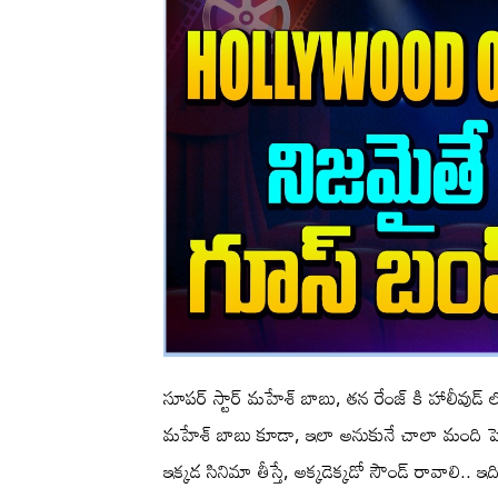
సూపర్ స్టార్ మహేశ్ బాబు, తన రేంజ్ కి హాలీవు
మహేశ్ బాబు కూడా, ఇలా అనుకునే చాలా మంది షెడ్డు
ఇక్కడ సినిమా తీస్తే, అక్కడెక్కడో సౌండ్ రావాలి.. 