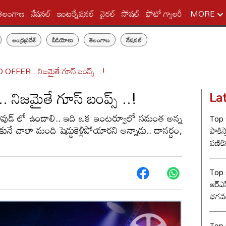
తెలంగాణ
నేషనల్
ఇంటర్నేషనల్
వైరల్
సోషల్
ఫోటో గ్యాలరీ
MORE
ఆంధ్రప్రదేశ్
వీడియోలు
తెలంగాణ
నేషనల్
ER.. నిజమైతే గూస్ బంప్స్ ..!
మైతే గూస్ బంప్స్ ..!
La
ాలీవుడ్ లో ఉండాలి.. ఇది ఒక ఇంటర్వూలో సమంత అన్న
Top s
 చాలా మంది షెడ్డుకెళ్లిపోయారని అన్నాడు.. దానర్ధం,
పాకిస్
వణికిస
Top s
ఆర్‌ఎ
భగవత
సంఘ్ 
Top s