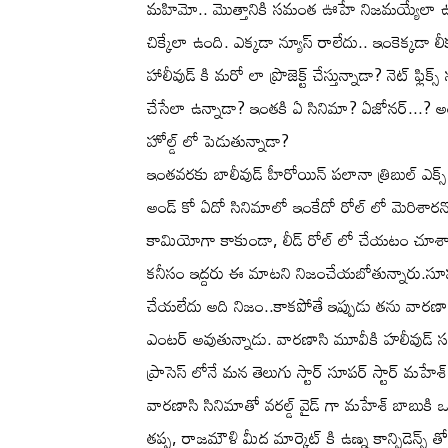
మహిమో.. మొత్తానికి సమంత ఊహే నిజమయ్యేలా ఉం
చిక్కేలా ఉంది. ఎక్కడా న్యూస్ రాలేదు.. ఇంకెక్క
హాలీవుడ్ కి మరో లా ప్రొజెక్ట్ చేస్తున్నాడా? నెట్ ఫ
చేసేలా ఉన్నాడా? ఇంతకి ఏ సినిమా? ఏజోనర్...? అందు
హోల్డ్ లో పెడుతున్నాడా?
ఇంతవరకు బాలీవుడ్ హీరోయిన్ పలానా త్రిబుల్ ఎక్స
అండ్ కో ఏదో సినిమాలో ఇంకేదో రోల్ లో మెరిశారన
కామియోగా కాకుండా, లీడ్ రోల్ లో చేయటం చూశామా
కనీసం ఇద్దరు ఈ మాటని నిజంచేయబోతున్నారు.సూప
చేయలేదు అది నిజం..కాకపోతే ఇప్పుడు తను వారణాసి
ఎంటర్ అవుతున్నాడు. వారణాసి మూవీకి హలీవుడ్ సంస్థలైన
ప్రాసెస్ లోనే మన తెలుగు స్టార్ సూపర్ స్టార్ మహేశ
వారణాసి సినిమాతో వరల్డ్ వైడ్ గా మహేశ్ బాబుక
తప్ప, రాజమౌళి మీద మార్కెట్ కి ఉణ్న కాన్ఫిడెన్స