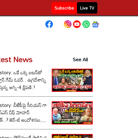
Subscribe
Live TV
test News
See All
tory: ఒకే ఒక్క బటన్‌తో
తాన్ గేమ్ ఓవర్.. ఉగ్రదేశాన్ని
్తున్న అగ్ని-4 క్షిపణి.!
tory: బీజేపీపై సీరియస్ గా
స్‌ఎస్ చీఫ్ మోహన్
్..? జెన్-జీ ఆందోళనలకు
పరివార్ సపోర్ట్..?
tory: పోలీసులకే షాకిచ్చిన