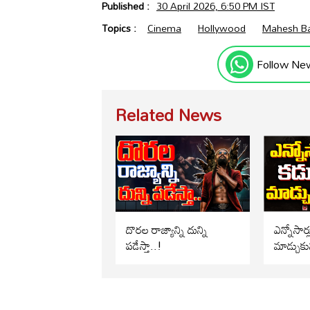
Published :
30 April 2026, 6:50 PM IST
Topics :
Cinema
Hollywood
Mahesh B
Follow Ne
Related News
దొరల రాజ్యాన్ని దున్ని
ఎన్నోసార్
పడేస్తా..!
మాడ్చుకు