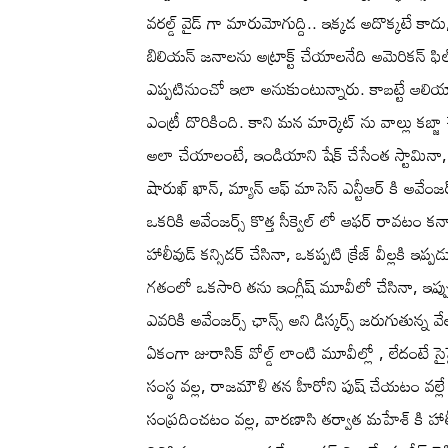
వరల్డ్ వైడ్ గా మారుమోగుద్ది.. ఇక్కడ అదొక్కటే కాదు
బిలియన్ జనాలను అట్రాక్ట్ చేయాలనేది అమెరికన్ ఫిల
ఎప్పటినుంచో ఇలా అనుకుంటున్నారు. కాబట్టే ఆలియ
ఎంట్రీ దొరికింది. కాని మన మార్కెట్ ను వాల్లు కబ్
అలా చేయాలంటే, ఇండియాని షేక్ చేసేంత స్టామినా, క్
షారుఖ్ ఖాన్, మ్యాన్ ఆఫ్ మాసెస్ ఎన్టీఆర్ కి అవేంజ
ఒకరికి అవేంజర్స్ కొత్త సీక్వెల్ లో ఆఫర్ రావటం కన్ఫ
హాలీవుడ్ కన్సిడర్ చేసినా, ఒకప్పటి క్రేజ్ వీల్లకి ఇప్
గతంలో ఒకసారి తను ఇంగ్లీష్ మూవీలో చేసినా, ఇప్పుడ
ఎవరికి అవేంజర్స్ ఛాన్స్ అని డిస్కర్స్ జరుగుతున్న 
ఏకంగా జురాసిక్ వోల్డ్ లాంటి మూవీల్లో , లేదంటే సైఫ
సంస్థ వల్ల, రాజమౌళి తన హీరోని పుష్ చేయటం వల్లే
సంప్రదించటం వల్ల, వారణాసి తర్వాత మహేశ్ కి హాలీవుడ్ 