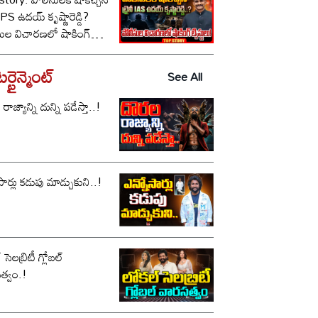
ీ IPS ఉదయ్ కృష్ణారెడ్డి?
సుల విచారణలో షాకింగ్
టులు!
్టైన్మెంట్
See All
ాజ్యాన్ని దున్ని పడేస్తా..!
సార్లు కడుపు మాడ్చుకుని..!
సెలబ్రిటీ గ్లోబల్
త్వం.!