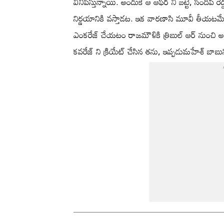
వినిపిస్తున్నాయి. అందుకే ఆ ఆఫర్ ని బట్టే, సందీప్ 
నిర్ణయానికి వస్తాడట. ఇక వారణాసి మూవీ తీయటమే క
ఎంకరేజ్ చేయటం రాజమౌళికి త్రిబుల్ ఆర్ నుంచి అల
కవరేజ్ ని క్రియేట్ చేసిన తను, ఇప్పడుమహేశ్ బాబున