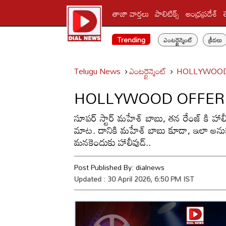
తాజా వార్తలు
పాలిటిక్స్‌
ఆంధ్రప్రదేశ్
Trending
ఎంటర్టైన్మెంట్
క్రీడలు
Telugu News
ఎంటర్టైన్మెంట్
HOLLYWOOD OFF
HOLLYWOOD OFFER.. నిజ
సూపర్ స్టార్ మహేశ్ బాబు, తన రేంజ్ కి హ
మాట. దానికి మహేశ్ బాబు కూడా, ఇలా అనుకునే
మనకెందుకు హాలీవుడ్..
Post Published By:
dialnews
Updated : 30 April 2026, 6:50 PM IST