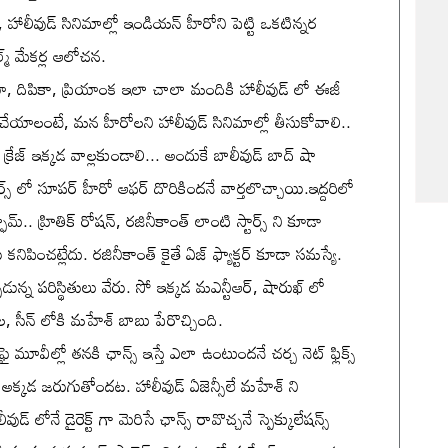
, హాలీవుడ్ సినిమాల్లో ఇండియన్ హీరోని పెట్టి ఒకటిన్నర
్మ్ మేకర్ల ఆలోచన.
ా, దిపికా, ప్రియాంక ఇలా చాలా మందికి హాలీవుడ్ లో ఈజీ
జా చేయాలంటే, మన హీరోలని హాలీవుడ్ సినిమాల్లో తీసుకోవాలి..
రేజ్ ఇక్కడ వాల్లకుండాలి... అందుకే బాలీవుడ్ బాద్ షా
ర్స్ లో సూపర్ హీరో ఆఫర్ దొరికిందనే వార్తలొచ్చాయి.ఇద్దరిలో
ామ్.. హ్రితిక్ రోషన్, రజినీకాంత్ లాంటి స్టార్స్ ని కూడా
పడు కనిపించట్లేదు. రజినీకాంత్ కైతే ఏజ్ ఫ్యాక్టర్ కూడా సమస్యే.
ున్న పరిస్థితులు వేరు. సో ఇక్కడ మఎన్టీఆర్, షారుఖ్ లో
వేల, సీన్ లోకి మహేశ్ బాబు పేరొచ్చింది.
ై మూవీల్లో తనకి ఛాన్స్ ఇస్తే ఎలా ఉంటుందనే చర్చ నెట్ ఫ్లిక్స్
 అక్కడ జరుగుతోందట. హాలీవుడ్ ఏజెన్సీలే మహేశ్ ని
లోనే డైరెక్ట్ గా మెరిసే ఛాన్స్ రావొచ్చనే స్పెక్కులేషన్స్