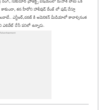
రెడ్డి వంగ, సుకుమార్ ప్రాజెక్ట్స్ విషయంలో మహేశ్ బాబు ఒక
ాకుండా, తన హీరోని హాలీవుడ్ రేంజ్ లో పుష్ చేస్తూ
వాటే.. ఎన్టీఆర్,చరణ్ కి అమెరికన్ మీడియాలో కావాల్సినంత
ి ఎలివేట్ చేసే పనిలో ఉన్నాడు.