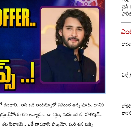
ట్రైన
పోలీ
ట్విస్
ఎంటర
దొరల ర
ఎన్నో
డ్ లో ఉండాలి.. ఇది ఒక ఇంటర్వూలో సమంత అన్న మాట. దానికి
లోకల్ 
వారస
కెళ్లిపోయారని అన్నాడు.. దానర్ధం, మనకెందుకు హాలీవుడ్..
ఇది తన ఫిలాసఫి.. ఐతే వారణాసి పుణ్యమో, మరి తన లుక్స్