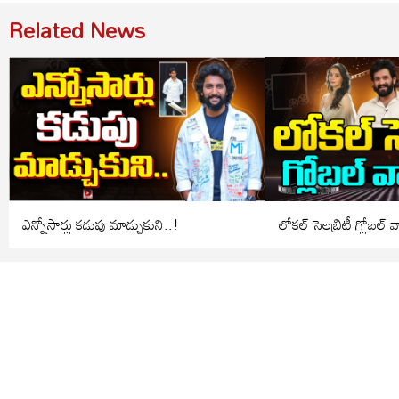
Related News
ఎన్నోసార్లు కడుపు మాడ్చుకుని..!
లోకల్ సెలబ్రిటీ గ్లోబల్