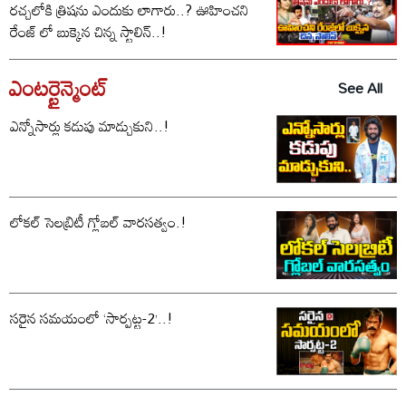
రచ్చలోకి త్రిషను ఎందుకు లాగారు..? ఊహించని
రేంజ్ లో బుక్కైన చిన్న స్టాలిన్..!
ఎంటర్టైన్మెంట్
See All
ఎన్నోసార్లు కడుపు మాడ్చుకుని..!
లోకల్ సెలబ్రిటీ గ్లోబల్ వారసత్వం.!
సరైన సమయంలో ‘సార్పట్ట-2’..!