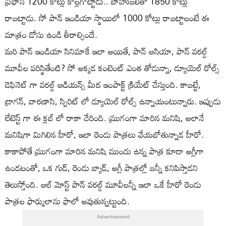
ప్రభాస్ 1200 కోట్లు కొల్లగొట్టాడు.. బాహుబలితో 1850 కోట్లు
రాబట్టాడు. సో పాన్ ఇండియా స్థాయిలో 1000 కోట్లు రాబట్టాలంటే ఈ
మాత్రం డోసు ఉండి తీరాల్సిందే.
మరి పాన్ ఇండియా సినిమాకే ఇలా అయితే, పాన్ ఆసియా, పాన్ వరల్డ్
మూవీల పరిస్థితేంటి? సో అక్కడ కంటెంట్ ఎంత తోడున్నా, డ్యూయెల్ రోల్స్
డెఫినెట్ గా వరల్డ్ ఆడియన్స్ మీద ఇంపాక్ట్ క్రియేట్ చేస్తుంది. కాబట్టే,
డ్రాగన్, వారణాసి, స్పిరిట్ లో డ్యూయెల్ రోల్స్ ఉన్నాయంటున్నారు. ఇప్పుడు
లేటెస్ట్ గా ఈ క్లబ్ లో రాకా చేరింది. మ్రుగంగా మారిన మనిషి, అలానే
మనిషిగా మిగిలిన హీరో, ఇలా రెండు పాత్రలు వేయబోతున్నాడ హీరో.
కాకాపోతే మ్రుగంగా మారిన మనిషి ముందు ఉన్న పాత్ర కూడా అగ్లీగా
ఉండటంతో, ఒక గుడ్, రెండు బ్యాడ్, అగ్లీ పాత్రల్లో బన్నీ కనిపిస్తాడని
తెలుస్తోంది. ఆల్ మోస్ట్ పాన్ వరల్డ్ మూవీలన్నీ ఇలా ఒకే హీరో రెండు
పాత్రల ఫార్ములాను ఫాలో అవుతున్నట్టుంది.