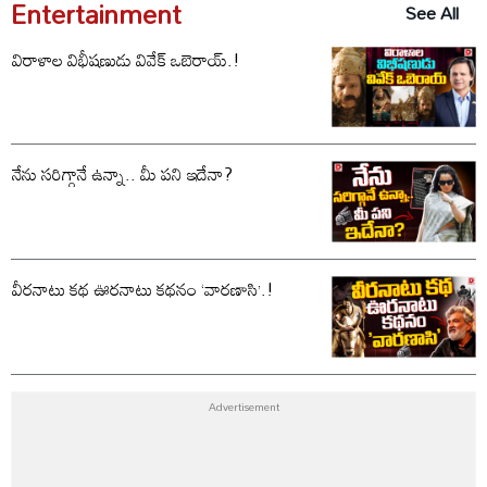
Entertainment
See All
విరాళాల విభీషణుడు వివేక్ ఒబెరాయ్.!
నేను సరిగ్గానే ఉన్నా.. మీ పని ఇదేనా?
వీరనాటు కథ ఊరనాటు కథనం ‘వారణాసి’.!