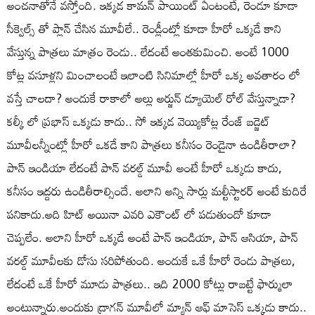
అంచనాతోనే వస్తోంది. ఇక్కడ కామన్ పాయింట్ ఏంటంటే, రెండూ కూడా
సీక్వెల్స్ తో ప్లాన్ చేసిన మూవీలే.. రెండ్లీంట్లో కూడా హీరో ఒక్కడే కాని
వేస్తున్న పాత్రలు మాత్రం రెండు.. లేదంటే అంతకుమించి. అంటే 1000
కోట్ల వసూళ్లని మించాలంటే ఇలాంటి సినిమాల్లో హీరో ఒక్క అవతారం లో
వస్తే చాలదా? అందుకే రాకాలో అల్లు అర్జున్ డ్యూయెల్ రోల్ వేస్తున్నాడా?
కల్కీ లో ప్రభాస్ ఒక్కడు కాదు.. సో ఇక్కడ వెయ్యికోట్ల రేంజ్ బడ్జెట్
మూవీలన్నీంట్లో హీరో ఒకడే కాని పాత్రలు కనీసం రెండైనా ఉండితీరాలా?
పాన్ ఇండియా లేదంటే పాన్ వరల్డ్ మూవీ అంటే హీరో ఒక్కడు కాదు,
కనీసం ఇద్దరు ఉండితీరాల్సిందే. అలాని అన్ని సార్లు మల్టీస్టారర్ అంటే కుదిరే
పనికాదు.అది హిట్ అయినా ఎవరి ఎకౌంట్ లో పడుతుందో కూడా
చెప్పలేం. అలాని హీరో ఒక్కడే అంటే పాన్ ఇండియా, పాన్ ఆసియా, పాన్
వరల్డ్ మూవీలకు డోసు సరిపోతుంది. అందుకే ఒకే హీరో రెండు పాత్రలు,
లేదంటే ఒకే హీరో మూడు పాత్రలు.. ఇది 2000 కోట్లు రాబట్టే ఫార్ములా
అంటున్నారు.అందుకు డ్రాగన్ మూవీలో మ్యాన్ ఆఫ్ మాసెస్ ఒక్కడు కాదు..