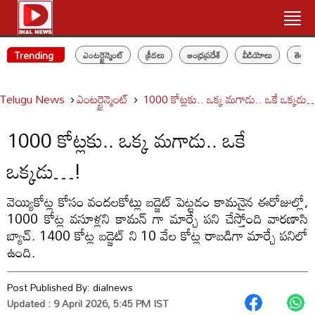
Trending
ఎంటర్టైన్మెంట్
క్రీడలు
ఆంధ్రప్రదేశ్
వీడియోలు
తెలం
Telugu News
ఎంటర్టైన్మెంట్
1000 కోట్లకు.. ఒక్క మగాడు.. ఒకే ఒక్కడ
1000 కోట్లకు.. ఒక్క మగాడు.. ఒకే
ఒక్కడు…!
వెయ్యికోట్ల కోసం వందలకోట్లు బడ్జెట్ పెట్టడం కామనైన ఈరోజుల్లో,
1000 కోట్ల వసూళ్లని కామన్ గా మార్చే పని చేస్తోంది వారణాసి
బ్యాచ్. 1400 కోట్ల బడ్జెట్ ని 10 వేల కోట్ల రాబడిగా మార్చే పనిలో
ఉంది.
Post Published By:
dialnews
Updated : 9 April 2026, 5:45 PM IST