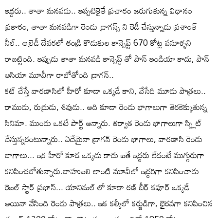
ఇద్దరు.. తాతా మనవడు.. ఇప్పటికైతే ప్రచారం జరుగుతున్న విధానం
ప్రకారం, తాతా మనవడిగా రెండు డ్రాగన్స్ ని రెడీ చేస్తున్నాడు ప్రశాంత్
నీల్.. ఆల్రెడీ దేవరలో తండ్రి కొడుకుల కాన్సెప్ట్ 670 కోట్ల వసూళ్ళని
రాబట్టింది. ఇప్పుడు తాతా మనవడి కాన్సెప్ట్ తో పాన్ ఇండియా కాదు, పాన్
ఆసియా మూవీగా రాబోతోంది డ్రాగన్..
కట్ చేస్తే వారణాసిలో హీరో కూడా ఒక్కడే కాని, వేసేది మూడు పాత్రలు..
రాముడు, రుద్రుడు, శివుడు.. అది కూడా రెండు భాగాలుగా తెరకెక్కుతున్న
సినిమా. ముందు ఒకటే పార్ట్ అన్నారు. తర్వాత రెండు భాగాలుగా స్ప్లిట్
చేస్తున్నరంటున్నారు.. ఏదేమైనా డ్రాగన్ రెండు భాగాలు, వారణాసి రెండు
బాగాలు... ఇక హీరో కూడ ఒక్కడు కాదు ఐతే ఇద్దరు లేదంటే ముగ్గురుగా
కనిపించబోతున్నారు.బాహుబలి లాంటి మూవీలో ఇద్దరిగా కనిపించాడు
రెబల్ స్టార్ ప్రభాస్... యానిమల్ లో కూడా రణ్ బీర్ కపూర్ ఒక్కడే
అయినా వేసింది రెండు పాత్రలు.. ఇక కల్కీలో కర్ణుడిగా, భైరవగా కనిపించిన