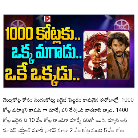
వెయ్యికోట్ల కోసం వందలకోట్లు బడ్జెట్ పెట్టడం కామనైన ఈరోజుల్లో, 1000
కోట్ల వసూళ్లని కామన్ గా మార్చే పని చేస్తోంది వారణాసి బ్యాచ్. 1400
కోట్ల బడ్జెట్ ని 10 వేల కోట్ల రాబడిగా మార్చే పనిలో ఉంది. మ్యాన్ ఆఫ్
మాసెస్ ఎన్టీఆర్ మూవీ డ్రాగన్ కూడా 2 వేల కోట్ల నుంచి 5 వేల కోట్ల