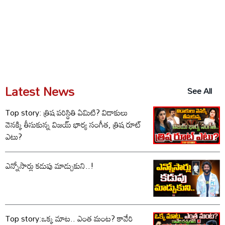
Latest News
See All
Top story: త్రిష పరిస్థితి ఏమిటి? విడాకులు
వెనక్కి తీసుకున్న విజయ్ భార్య సంగీత, త్రిష రూట్
ఎటు?
ఎన్నోసార్లు కడుపు మాడ్చుకుని..!
Top story:ఒక్క మాట.. ఎంత మంట? కావేరి