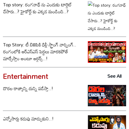
Top story: రంగనాథ్ ను ఎందుకు టార్గెట్
చేసారు..? హైకోర్ట్ కు ఎక్కడ మండింది..?
Top Story: టీ బిజెపికి ఢిల్లీ స్ట్రాంగ్ వార్నింగ్..
రంగంలోకి ఆర్ఎస్ఎస్ పెద్దలు మారకపోతే
మార్చేస్తాం అంటూ ఆర్డర్స్..!
Entertainment
See All
దొరల రాజ్యాన్ని దున్ని పడేస్తా..!
ఎన్నోసార్లు కడుపు మాడ్చుకుని..!