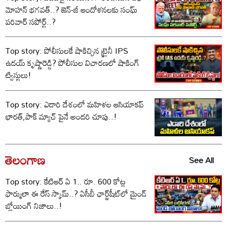
మోహన్ భగవత్..? జెన్-జీ ఆందోళనలకు సంఘ్
పరివార్ సపోర్ట్..?
Top story: పోలీసులకే షాకిచ్చిన ట్రైనీ IPS
ఉదయ్ కృష్ణారెడ్డి? పోలీసుల విచారణలో షాకింగ్
ట్విస్టులు!
Top story: ఎడారి దేశంలో మహిళల ఆసియాకప్
భారత్,పాక్ మ్యాచ్ పైనే అందరి చూపు..!
తెలంగాణ
See All
Top story: కేటిఆర్ ఏ 1.. రూ. 600 కోట్ల
ఫార్ములా ఈ రేస్ స్కామ్..? ఏసీబీ ఛార్జ్‌షీట్‌లో మైండ్
బ్లోయింగ్ నిజాలు..!