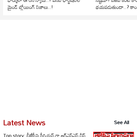
మైండ్ బ్లోయింగ్ నిజాలు..!
భయపడుతుందా..? కాంగ్రె
Latest News
See All
Top story: బీజేపీపై సీరియస్ గా ఆర్‌ఎస్‌ఎస్ చీఫ్