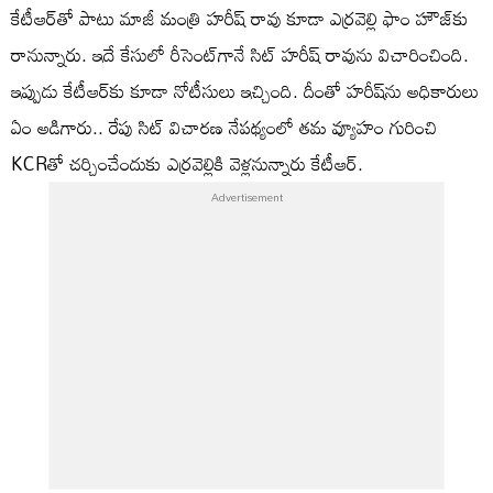
కేటీఆర్‌తో పాటు మాజీ మంత్రి హరీష్‌ రావు కూడా ఎర్రవెల్లి ఫాం హౌజ్‌కు
రానున్నారు. ఇదే కేసులో రీసెంట్‌గానే సిట్‌ హరీష్‌ రావును విచారించింది.
ఇప్పుడు కేటీఆర్‌కు కూడా నోటీసులు ఇచ్చింది. దీంతో హరీష్‌ను అధికారులు
ఏం అడిగారు.. రేపు సిట్‌ విచారణ నేపథ్యంలో తమ వ్యూహం గురించి
KCRతో చర్చించేందుకు ఎర్రవెల్లికి వెళ్లనున్నారు కేటీఆర్‌.