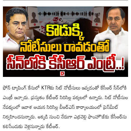
ఫోన్‌ ట్యాపింగ్‌ కేసులో KTRకు సిట్‌ నోటీసులు ఇవ్వడంతో కేసీఆర్‌ సీన్‌లోకి
ఎంట్రీ ఇచ్చారు. ప్రస్తుతం కేటీఆర్ సిరిసిల్ల పర్యటలో ఉన్నారు. సిట్‌ నోటీసుల
నేపథ్యంలో ఇవాళ ఆయన సిరిసిల్ల బీఆర్ఎస్‌ కార్యాలయంలో ప్రెస్‌మీట్‌
నిర్వహించనున్నారు. అక్కడి నుంచి నేరుగా ఎర్రవెల్లి ఫాంహౌజ్‌కు కేసీఆర్‌ను
కలిసేందుకు వెళ్లనున్నారు కేటీఆర్‌.