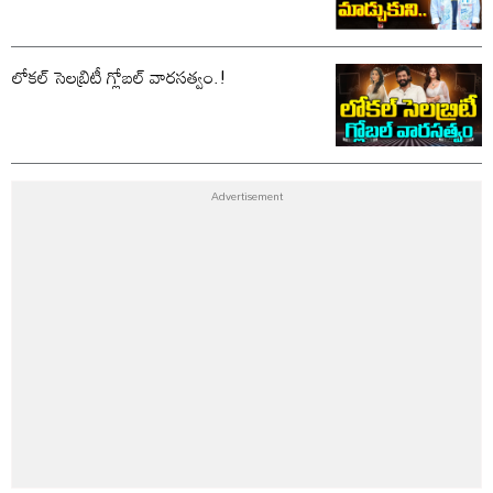
లోకల్ సెలబ్రిటీ గ్లోబల్ వారసత్వం.!