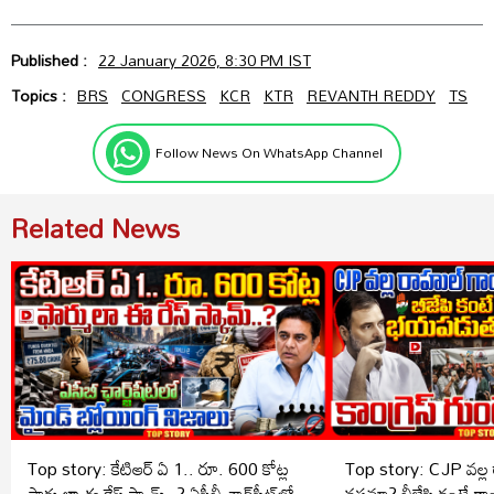
Published :
22 January 2026, 8:30 PM IST
Topics :
BRS
CONGRESS
KCR
KTR
REVANTH REDDY
TS
Follow News On WhatsApp Channel
Related News
Top story: కేటిఆర్ ఏ 1.. రూ. 600 కోట్ల
Top story: CJP వల్ల 
ఫార్ములా ఈ రేస్ స్కామ్..? ఏసీబీ ఛార్జ్‌షీట్‌లో
నష్టమా? బీజేపి కంటే కాంగ