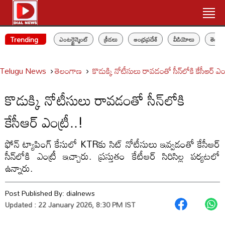
Trending
ఎంటర్టైన్మెంట్
క్రీడలు
ఆంధ్రప్రదేశ్
వీడియోలు
తెలం
Telugu News
తెలంగాణ
కొడుక్కి నోటీసులు రావడంతో సీన్‌లోకి కేసీఆర్‌ ఎంట
కొడుక్కి నోటీసులు రావడంతో సీన్‌లోకి
కేసీఆర్‌ ఎంట్రీ..!
ఫోన్‌ ట్యాపింగ్‌ కేసులో KTRకు సిట్‌ నోటీసులు ఇవ్వడంతో కేసీఆర్‌
సీన్‌లోకి ఎంట్రీ ఇచ్చారు. ప్రస్తుతం కేటీఆర్ సిరిసిల్ల పర్యటలో
ఉన్నారు.
Post Published By:
dialnews
Updated : 22 January 2026, 8:30 PM IST