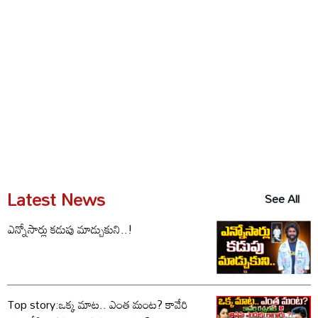
Latest News
See All
ఎన్నోసార్లు కడుపు మాడ్చుకుని..!
Top story:ఒక్క మాట.. ఎంత మంట? కావేరి