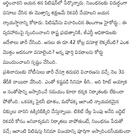
ఆర్జించారని ఆయన తన పిటిషన్‌లో పేర్కొన్నారు. నిబంధనలకు విరుద్ధంగా
వసూలు చేసిన ఈ మొత్తాన్ని తక్షణమే రికవరీ చేయాలని ఆయన
న్యాయస్థానాన్ని కోరారు. పిటిషన్‌ను విచారించిన తెలంగాణ హైకోర్టు.. ఈ
వ్యవహారంపై స్పందించాలని రాష్ట్ర ప్రభుత్వానికి, జీఎస్టీ అధికారులకు
ఆదేశాలు జారీ చేసింది. అసలు ఈ రూ.42 కోట్ల వసూళ్ల లెక్కలేంటి? ఎంత
మొత్తం అదనంగా వసూలైంది? అన్న పూర్తి వివరాలను కోర్టు
ముందుంచాలని స్పష్టం చేసింది.
ప్రతివాదులకు నోటీసులు జారీ చేస్తూ తదుపరి విచారణను వచ్చే నెల 3వ
తేదీకి వాయిదా వేసింది. ఎంతో కష్టపడి సినిమా తీసి.. అది హిట్ అయ్యాక
ఆ సంతోషాన్ని ఆస్వాదించే సమయం కూడా దర్శక నిర్మాతలకు లేకుండా
పోతోంది. ఒకపక్క పైరసీ భూతం, మరోపక్క ఇలాంటి న్యాయపరమైన
చిక్కులు వారిని ఉక్కిరిబిక్కిరి చేస్తున్నాయి. టికెట్ రేట్ల పెంపు అనేది బడ్జెట్
రికవరీ కోసం అనివార్యమని నిర్మాతలు వాపోతుంటే, నిబంధనల పేరుతో
వచ్చే ఇలాంటి పిటిషన్లు సినిమా విజయాన్ని పూర్తిగా ఆస్వాదించనీయకుండా