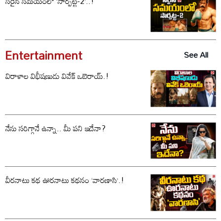
సరైన సమయంలో ‘సార్పట్ట-2’..!
Entertainment
See All
విరాళాల విభీషణుడు వివేక్ ఒబెరాయ్.!
నేను సరిగ్గానే ఉన్నా.. మీ పని ఇదేనా?
వీరనాటు కథ ఊరనాటు కథనం ‘వారణాసి’.!