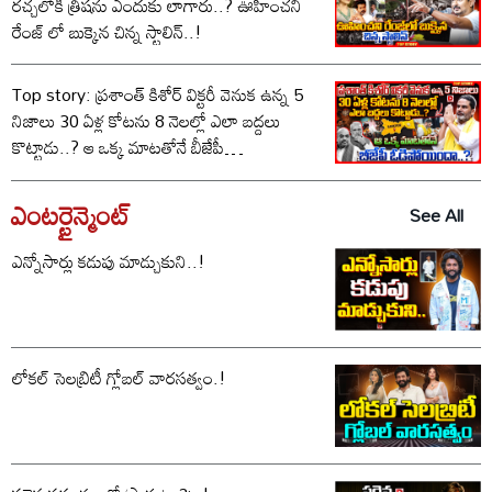
రచ్చలోకి త్రిషను ఎందుకు లాగారు..? ఊహించని
రేంజ్ లో బుక్కైన చిన్న స్టాలిన్..!
Top story: ప్రశాంత్ కిశోర్ విక్టరీ వెనుక ఉన్న 5
నిజాలు 30 ఏళ్ల కోటను 8 నెలల్లో ఎలా బద్దలు
కొట్టాడు..? ఆ ఒక్క మాటతోనే బీజేపీ
ఓడిపోయిందా..?
ఎంటర్టైన్మెంట్
See All
ఎన్నోసార్లు కడుపు మాడ్చుకుని..!
లోకల్ సెలబ్రిటీ గ్లోబల్ వారసత్వం.!