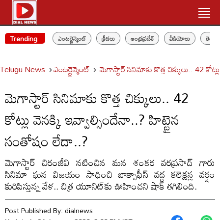
Trending
ఎంటర్టైన్మెంట్
క్రీడలు
ఆంధ్రప్రదేశ్
వీడియోలు
తెలం
Telugu News
ఎంటర్టైన్మెంట్
మెగాస్టార్ సినిమాకు కొత్త చిక్కులు.. 42 కోట్
మెగాస్టార్ సినిమాకు కొత్త చిక్కులు.. 42
కోట్లు వెనక్కి ఇవ్వాల్సిందేనా..? హిట్టైన
సంతోషం లేదా..?
మెగాస్టార్ చిరంజీవి నటించిన మన శంకర వరప్రసాద్ గారు
సినిమా ఘన విజయం సాధించి బాక్సాఫీస్ వద్ద కలెక్షన్ల వర్షం
కురిపిస్తున్న వేళ.. చిత్ర యూనిట్‌కు ఊహించని షాక్ తగిలింది.
Post Published By:
dialnews