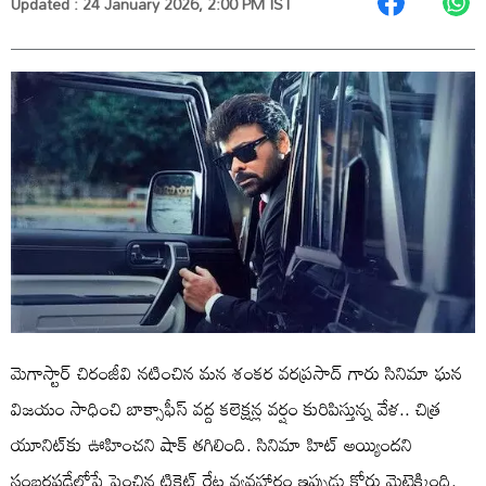
Updated : 24 January 2026, 2:00 PM IST
మెగాస్టార్ చిరంజీవి నటించిన మన శంకర వరప్రసాద్ గారు సినిమా ఘన
విజయం సాధించి బాక్సాఫీస్ వద్ద కలెక్షన్ల వర్షం కురిపిస్తున్న వేళ.. చిత్ర
యూనిట్‌కు ఊహించని షాక్ తగిలింది. సినిమా హిట్ అయ్యిందని
సంబరపడేలోపే పెంచిన టికెట్ రేట్ల వ్యవహారం ఇప్పుడు కోర్టు మెట్లెక్కింది.