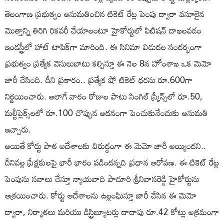
తెలంగాణ ప్రభుత్వం అనుమతించిన టికెట్ రేట్ల పెంపు ద్వారా వసూలైన
మొత్తాన్ని తిరిగి రికవరీ చేయాలంటూ హైకోర్టులో పిటిషన్ దాఖలవడం
ఇండస్ట్రీలో హాట్ టాపిక్‌గా మారింది. ఈ సినిమా విడుదల సందర్భంగా
ప్రభుత్వం ప్రత్యేక వెసులుబాటు కల్పిస్తూ ఈ నెల 8న హోంశాఖ ఒక మెమో
జారీ చేసింది. దీని ప్రకారం.. ప్రత్యేక షో టికెట్ ధరను రూ.600గా
నిర్ణయించారు. అలాగే వారం రోజుల పాటు సింగిల్ స్క్రీన్స్‌లో రూ.50,
మల్టీప్లెక్స్‌లలో రూ.100 చొప్పున అదనంగా పెంచుకునేందుకు అనుమతి
ఇచ్చారు.
అయితే కోర్టు పాత ఆదేశాలకు విరుద్ధంగా ఈ మెమో జారీ అయ్యిందని..
దీనివల్ల ప్రేక్షకులపై భారీ భారం పడిందన్నది ప్రధాన ఆరోపణ. ఈ టికెట్ రేట్ల
పెంపును సవాలు చేస్తూ న్యాయవాది పాదూరి శ్రీనివాసరెడ్డి హైకోర్టును
ఆశ్రయించారు. కోర్టు ఆదేశాలను ఉల్లంఘిస్తూ జారీ చేసిన ఈ మెమో
ద్వారా, నిర్మాతలు మరియు డిస్ట్రిబ్యూటర్లు దాదాపు రూ.42 కోట్లు అక్రమంగా